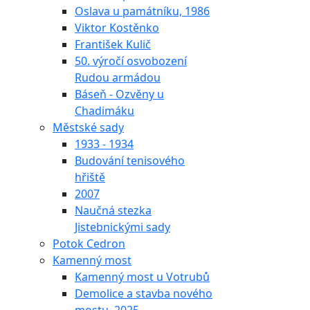
Oslava u památníku, 1986
Viktor Kostěnko
František Kulič
50. výročí osvobození
Rudou armádou
Báseň - Ozvěny u
Chadimáku
Městské sady
1933 - 1934
Budování tenisového
hřiště
2007
Naučná stezka
Jistebnickými sady
Potok Cedron
Kamenný most
Kamenný most u Votrubů
Demolice a stavba nového