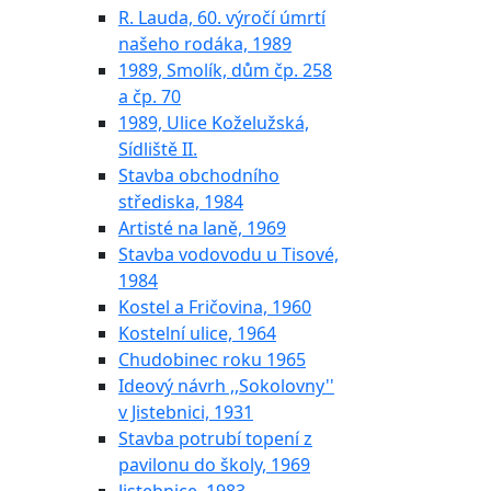
R. Lauda, 60. výročí úmrtí
našeho rodáka, 1989
1989, Smolík, dům čp. 258
a čp. 70
1989, Ulice Koželužská,
Sídliště II.
Stavba obchodního
střediska, 1984
Artisté na laně, 1969
Stavba vodovodu u Tisové,
1984
Kostel a Fričovina, 1960
Kostelní ulice, 1964
Chudobinec roku 1965
Ideový návrh ,,Sokolovny''
v Jistebnici, 1931
Stavba potrubí topení z
pavilonu do školy, 1969