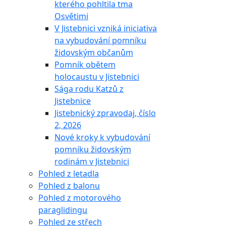
kterého pohltila tma
Osvětimi
V Jistebnici vzniká iniciativa
na vybudování pomníku
židovským občanům
Pomník obětem
holocaustu v Jistebnici
Sága rodu Katzů z
Jistebnice
Jistebnický zpravodaj, číslo
2, 2026
Nové kroky k vybudování
pomníku židovským
rodinám v Jistebnici
Pohled z letadla
Pohled z balonu
Pohled z motorového
paraglidingu
Pohled ze střech