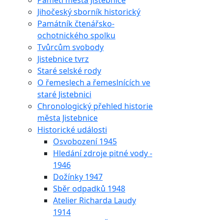
Paměti města Jistebnice
Jihočeský sborník historický
Památník čtenářsko-
ochotnického spolku
Tvůrcům svobody
Jistebnice tvrz
Staré selské rody
O řemeslech a řemeslnících ve
staré Jistebnici
Chronologický přehled historie
města Jistebnice
Historické události
Osvobození 1945
Hledání zdroje pitné vody -
1946
Dožínky 1947
Sběr odpadků 1948
Atelier Richarda Laudy
1914