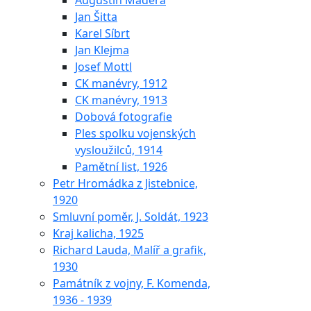
Augustin Maděra
Jan Šitta
Karel Síbrt
Jan Klejma
Josef Mottl
CK manévry, 1912
CK manévry, 1913
Dobová fotografie
Ples spolku vojenských
vysloužilců, 1914
Pamětní list, 1926
Petr Hromádka z Jistebnice,
1920
Smluvní poměr, J. Soldát, 1923
Kraj kalicha, 1925
Richard Lauda, Malíř a grafik,
1930
Památník z vojny, F. Komenda,
1936 - 1939