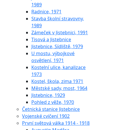
1989
Radnice, 1971
Stavba školní stravovny,
1989
Zámeček v Jistebnici, 1991
Tisová a Jistebnice
Jistebnice, Sídliště, 1979
U mostu, výbojkové
osvětlení, 1971
Kostelní ulice, kanalizace
1973
Kostel, škola, zima 1971
Městské sady, most, 1964
Jistebnice, 1929
Pohled z věže, 1970
Četnická stanice Jistebnice
Vojenské cvičení 1902
První světová válka 1914 - 1918