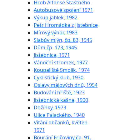
Hrob Alfonse Šťastného
Autobusové spojení 1971
Výkup jablek, 1982
Petr Hromádka z Jistebnice
Mírový výbor, 1983
Slabův mlýn, čp. 83, 1945
Dům čp. 173, 1945
Jistebnice, 1971
Vánoční stromek, 1977
Koupaliště Smolík, 1974
Cyklistický klub, 1930
Oslavy májových dnů, 1954
Budování hřiště, 1923
Jistebnická kašna, 1900
Dožínky, 1973
Ulice Palackého, 1940
Vítání občánků, květen
1971
Bourání Fričoviny čp. 91,