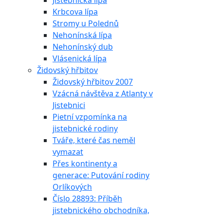
Jistebnická lípa
Krbcova lípa
Stromy u Polednů
Nehonínská lípa
Nehonínský dub
Vlásenická lípa
Židovský hřbitov
Židovský hřbitov 2007
Vzácná návštěva z Atlanty v
Jistebnici
Pietní vzpomínka na
jistebnické rodiny
Tváře, které čas neměl
vymazat
Přes kontinenty a
generace: Putování rodiny
Orlíkových
Číslo 28893: Příběh
jistebnického obchodníka,