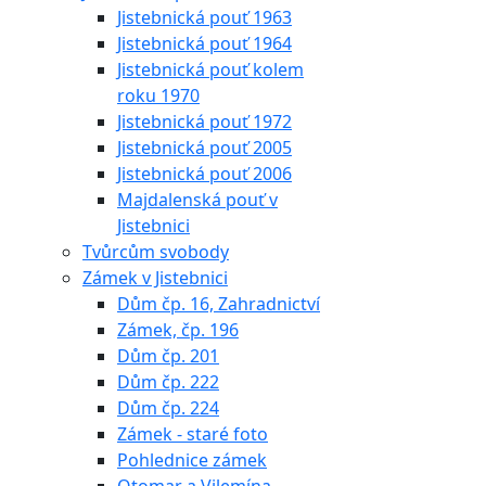
Jistebnická pouť 1963
Jistebnická pouť 1964
Jistebnická pouť kolem
roku 1970
Jistebnická pouť 1972
Jistebnická pouť 2005
Jistebnická pouť 2006
Majdalenská pouť v
Jistebnici
Tvůrcům svobody
Zámek v Jistebnici
Dům čp. 16, Zahradnictví
Zámek, čp. 196
Dům čp. 201
Dům čp. 222
Dům čp. 224
Zámek - staré foto
Pohlednice zámek