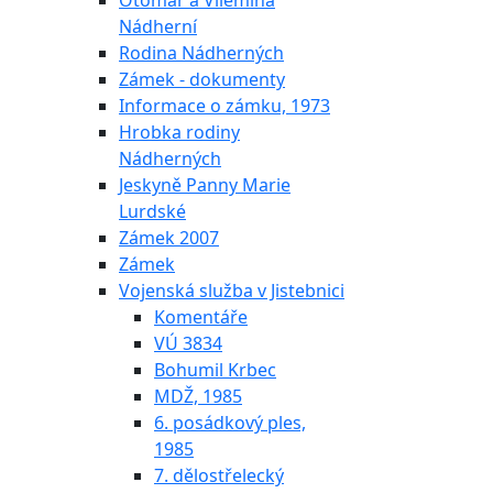
Otomar a Vilemína
Nádherní
Rodina Nádherných
Zámek - dokumenty
Informace o zámku, 1973
Hrobka rodiny
Nádherných
Jeskyně Panny Marie
Lurdské
Zámek 2007
Zámek
Vojenská služba v Jistebnici
Komentáře
VÚ 3834
Bohumil Krbec
MDŽ, 1985
6. posádkový ples,
1985
7. dělostřelecký