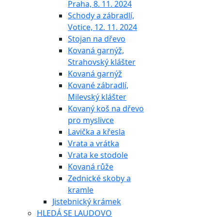
Praha, 8. 11. 2024
Schody a zábradlí,
Votice, 12. 11. 2024
Stojan na dřevo
Kovaná garnýž,
Strahovský klášter
Kovaná garnýž
Kované zábradlí,
Milevský klášter
Kovaný koš na dřevo
pro myslivce
Lavička a křesla
Vrata a vrátka
Vrata ke stodole
Kovaná růže
Zednické skoby a
kramle
Jistebnický krámek
HLEDÁ SE LAUDOVO