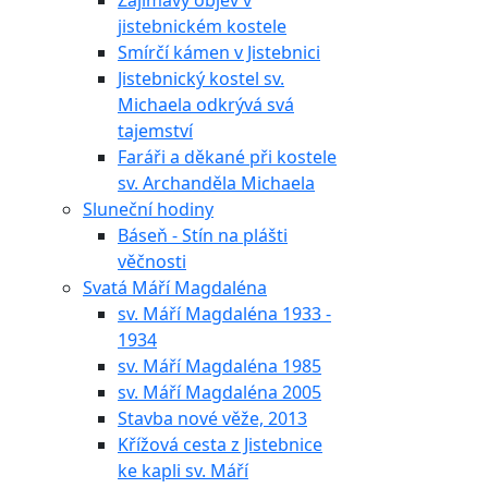
Zajímavý objev v
jistebnickém kostele
Smírčí kámen v Jistebnici
Jistebnický kostel sv.
Michaela odkrývá svá
tajemství
Faráři a děkané při kostele
sv. Archanděla Michaela
Sluneční hodiny
Báseň - Stín na plášti
věčnosti
Svatá Máří Magdaléna
sv. Máří Magdaléna 1933 -
1934
sv. Máří Magdaléna 1985
sv. Máří Magdaléna 2005
Stavba nové věže, 2013
Křížová cesta z Jistebnice
ke kapli sv. Máří