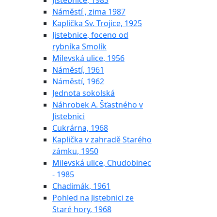
Jistebnice, 1983
Náměstí , zima 1987
Kaplička Sv. Trojice, 1925
Jistebnice, foceno od
rybníka Smolík
Milevská ulice, 1956
Náměstí, 1961
Náměstí, 1962
Jednota sokolská
Náhrobek A. Šťastného v
Jistebnici
Cukrárna, 1968
Kaplička v zahradě Starého
zámku, 1950
Milevská ulice, Chudobinec
- 1985
Chadimák, 1961
Pohled na Jistebnici ze
Staré hory, 1968