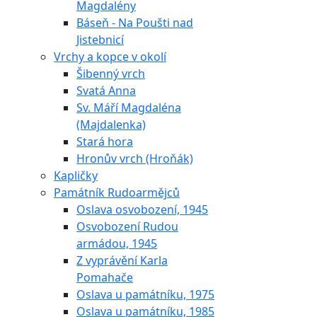
Magdalény
Báseň - Na Poušti nad
Jistebnicí
Vrchy a kopce v okolí
Šibenný vrch
Svatá Anna
Sv. Máří Magdaléna
(Majdalenka)
Stará hora
Hronův vrch (Hroňák)
Kapličky
Památník Rudoarmějců
Oslava osvobození, 1945
Osvobození Rudou
armádou, 1945
Z vyprávění Karla
Pomahače
Oslava u památníku, 1975
Oslava u památníku, 1985