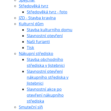
Špejchar
Středověká tvrz
Středověká tvrz - foto
JZD - Stavba kravína
Kulturní dům
Stavba kulturního domu
Slavnostní otevření
Naši furianti
Tisk
Nákupní středisko
Stavba obchodního
střediska v Jistebnici
Slavnostní otevření
nákupního střediska v
Jistebnici
Slavnostní akce po
otevření nákupního
střediska
Smuteční síň