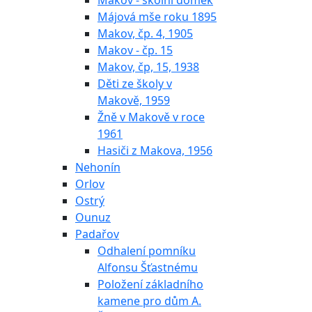
Makov - školní domek
Májová mše roku 1895
Makov, čp. 4, 1905
Makov - čp. 15
Makov, čp, 15, 1938
Děti ze školy v
Makově, 1959
Žně v Makově v roce
1961
Hasiči z Makova, 1956
Nehonín
Orlov
Ostrý
Ounuz
Padařov
Odhalení pomníku
Alfonsu Šťastnému
Položení základního
kamene pro dům A.