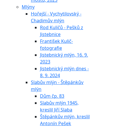
mostu, 2025
Mlýny
Hořejší - Vychytilovský -
Chadimův mlýn
Rod Kuličů - Pešků z
Jistebnice
František Kulič-
fotografie
Jistebnický mlýn, 16. 9.
2023
Jistebnický mlýn dnes -
8. 9. 2024
Slabův mlýn - Štěpánkův
mlýn
Dům čp. 83
Slabův mlýn 1945,
kreslil Jiří Slaba
Štěpánkův mlýn, kreslil
Antonín Pešek