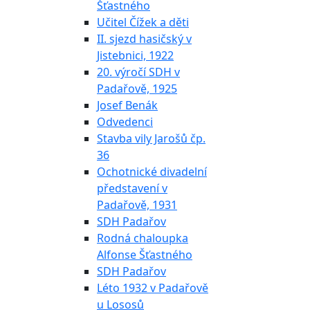
Šťastného
Učitel Čížek a děti
II. sjezd hasičský v
Jistebnici, 1922
20. výročí SDH v
Padařově, 1925
Josef Benák
Odvedenci
Stavba vily Jarošů čp.
36
Ochotnické divadelní
představení v
Padařově, 1931
SDH Padařov
Rodná chaloupka
Alfonse Šťastného
SDH Padařov
Léto 1932 v Padařově
u Lososů