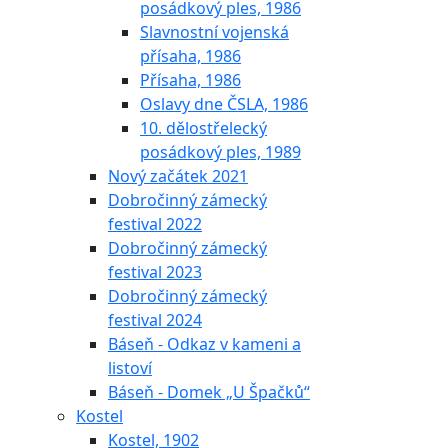
posádkový ples, 1986
Slavnostní vojenská
přísaha, 1986
Přísaha, 1986
Oslavy dne ČSLA, 1986
10. dělostřelecký
posádkový ples, 1989
Nový začátek 2021
Dobročinný zámecký
festival 2022
Dobročinný zámecký
festival 2023
Dobročinný zámecký
festival 2024
Báseň - Odkaz v kameni a
listoví
Báseň - Domek „U Špačků“
Kostel
Kostel, 1902