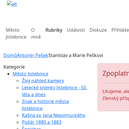
Město
O
Rubriky
Události
Diskuze
Přihláše
Jistebnice
mně
Domů
Antonín Pešek
Stanislav a Marie Peškovi
Kategorie
Zpoplatn
Město Jistebnice
Živý náhled kamery
Letecké snímky Jistebnice - 50.
Litujeme, al
léta a dnes
členský přís
Znak a historie města
Jistebnice
Kašna sv. Jana Nepomuckého
Požár 1880 a 1883