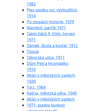
1982
Ples spolku voj. vysloužilců,
1914
Po stopách historie, 1979
Náměstí, parčík 1971
Tablo žáků 9. třídy, červen
1971
Zámek, škola a kostel, 1912
Tisová
Táborská ulice, 1911
Dům Petra Hromádky,
1910
Altán v městských sadech,
1920
Tvrz, 1964
Kašna, městská váha, 1940
Altán v městských sadech
1971, stavba budovy