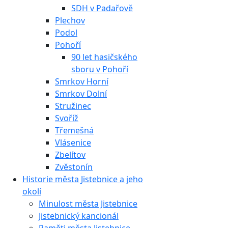
SDH v Padařově
Plechov
Podol
Pohoří
90 let hasičského
sboru v Pohoří
Smrkov Horní
Smrkov Dolní
Stružinec
Svoříž
Třemešná
Vlásenice
Zbelítov
Zvěstonín
Historie města Jistebnice a jeho
okolí
Minulost města Jistebnice
Jistebnický kancionál