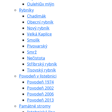
Oulehlův mlýn
Rybníky
Chadimák
Obecní rybník
Nový rybník
Velká Kaplice
Smolík
Pivovarský
Smrž
Nečistota
Stříbrský rybník
Tisovský rybník
Povodeň v Jistebnici
Povodeň 1974
Povodeň 2002
Povodeň 2006
Povodeň 2013
Památné stromy