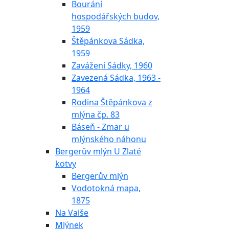
Bourání
hospodářských budov,
1959
Štěpánkova Sádka,
1959
Zavážení Sádky, 1960
Zavezená Sádka, 1963 -
1964
Rodina Štěpánkova z
mlýna čp. 83
Báseň - Zmar u
mlýnského náhonu
Bergerův mlýn U Zlaté
kotvy
Bergerův mlýn
Vodotokná mapa,
1875
Na Valše
Mlýnek