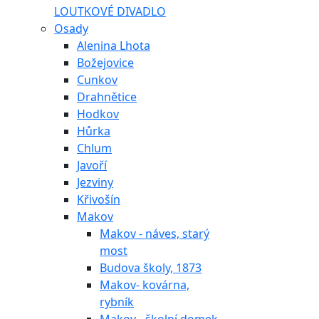
LOUTKOVÉ DIVADLO
Osady
Alenina Lhota
Božejovice
Cunkov
Drahnětice
Hodkov
Hůrka
Chlum
Javoří
Jezviny
Křivošín
Makov
Makov - náves, starý
most
Budova školy, 1873
Makov- kovárna,
rybník