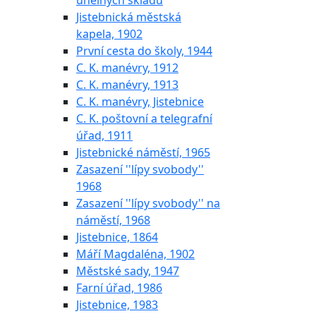
uhelných skladů
Jistebnická městská
kapela, 1902
První cesta do školy, 1944
C. K. manévry, 1912
C. K. manévry, 1913
C. K. manévry, Jistebnice
C. K. poštovní a telegrafní
úřad, 1911
Jistebnické náměstí, 1965
Zasazení ''lípy svobody''
1968
Zasazení ''lípy svobody'' na
náměstí, 1968
Jistebnice, 1864
Máří Magdaléna, 1902
Městské sady, 1947
Farní úřad, 1986
Jistebnice, 1983