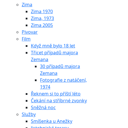
Zima
Zima 1970
Zima, 1973
Zima 2005
Pivovar
Film
Když mně bylo 18 let
Třicet případů majora
Zemana
30 případů majora
Zemana
Fotografie z natáčení,
1974
Řeknem si to příští léto
Čekání na stříbrné zvonky
Sněžná noc
Služby
Smíšenka u Anežky