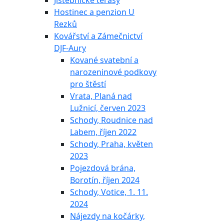
Jistebnické terasy
Hostinec a penzion U
Rezků
Kovářství a Zámečnictví
DJF-Aury
Kované svatební a
narozeninové podkovy
pro štěstí
Vrata, Planá nad
Lužnicí, červen 2023
Schody, Roudnice nad
Labem, říjen 2022
Schody, Praha, květen
2023
Pojezdová brána,
Borotín, říjen 2024
Schody, Votice, 1. 11.
2024
Nájezdy na kočárky,