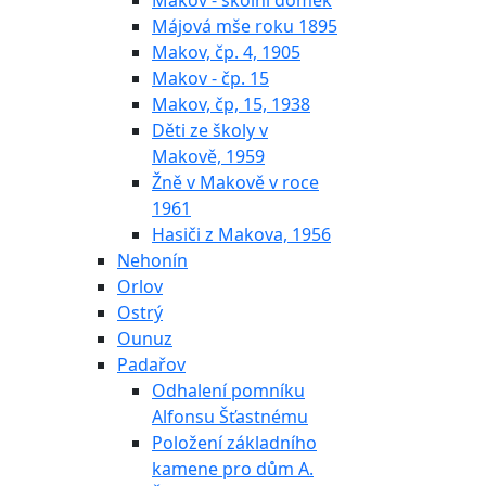
Makov - školní domek
Májová mše roku 1895
Makov, čp. 4, 1905
Makov - čp. 15
Makov, čp, 15, 1938
Děti ze školy v
Makově, 1959
Žně v Makově v roce
1961
Hasiči z Makova, 1956
Nehonín
Orlov
Ostrý
Ounuz
Padařov
Odhalení pomníku
Alfonsu Šťastnému
Položení základního
kamene pro dům A.