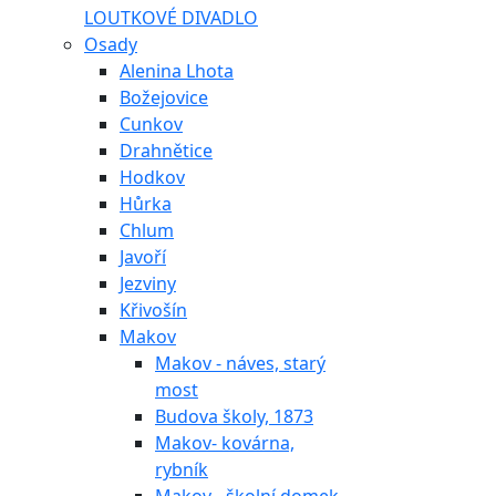
LOUTKOVÉ DIVADLO
Osady
Alenina Lhota
Božejovice
Cunkov
Drahnětice
Hodkov
Hůrka
Chlum
Javoří
Jezviny
Křivošín
Makov
Makov - náves, starý
most
Budova školy, 1873
Makov- kovárna,
rybník