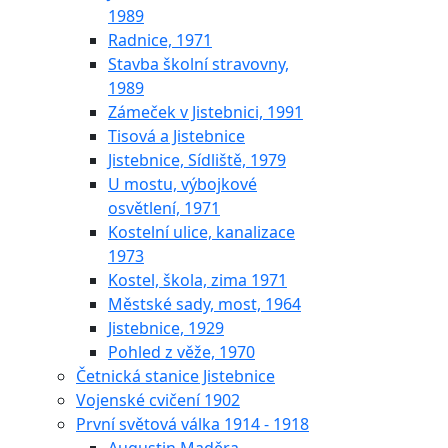
1989
Radnice, 1971
Stavba školní stravovny,
1989
Zámeček v Jistebnici, 1991
Tisová a Jistebnice
Jistebnice, Sídliště, 1979
U mostu, výbojkové
osvětlení, 1971
Kostelní ulice, kanalizace
1973
Kostel, škola, zima 1971
Městské sady, most, 1964
Jistebnice, 1929
Pohled z věže, 1970
Četnická stanice Jistebnice
Vojenské cvičení 1902
První světová válka 1914 - 1918