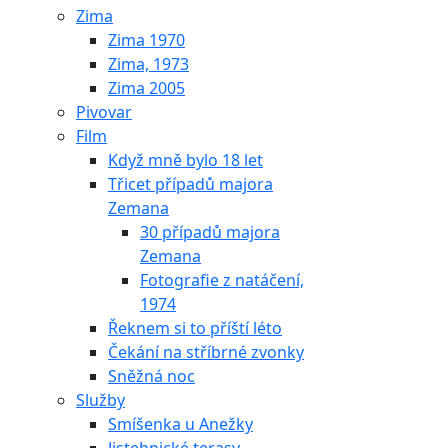
Zima
Zima 1970
Zima, 1973
Zima 2005
Pivovar
Film
Když mně bylo 18 let
Třicet případů majora
Zemana
30 případů majora
Zemana
Fotografie z natáčení,
1974
Řeknem si to příští léto
Čekání na stříbrné zvonky
Sněžná noc
Služby
Smíšenka u Anežky