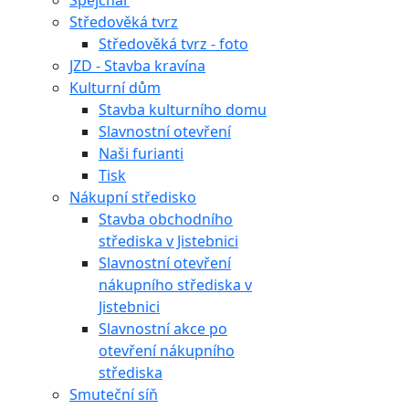
Špejchar
Středověká tvrz
Středověká tvrz - foto
JZD - Stavba kravína
Kulturní dům
Stavba kulturního domu
Slavnostní otevření
Naši furianti
Tisk
Nákupní středisko
Stavba obchodního
střediska v Jistebnici
Slavnostní otevření
nákupního střediska v
Jistebnici
Slavnostní akce po
otevření nákupního
střediska
Smuteční síň