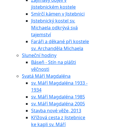
Zajímavý objev v
jistebnickém kostele
Smírčí kámen v Jistebnici
Jistebnický kostel sv.
Michaela odkrývá svá
tajemství
Faráři a děkané při kostele
sv. Archanděla Michaela
Sluneční hodiny
Báseň - Stín na plášti
věčnosti
Svatá Máří Magdaléna
sv. Máří Magdaléna 1933 -
1934
sv. Máří Magdaléna 1985
sv. Máří Magdaléna 2005
Stavba nové věže, 2013
Křížová cesta z Jistebnice
ke kapli sv. Máří