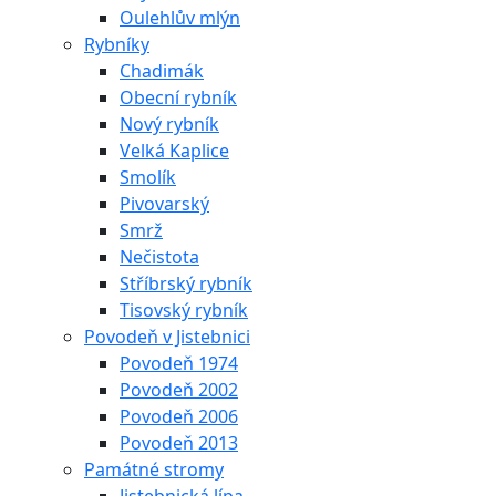
Oulehlův mlýn
Rybníky
Chadimák
Obecní rybník
Nový rybník
Velká Kaplice
Smolík
Pivovarský
Smrž
Nečistota
Stříbrský rybník
Tisovský rybník
Povodeň v Jistebnici
Povodeň 1974
Povodeň 2002
Povodeň 2006
Povodeň 2013
Památné stromy