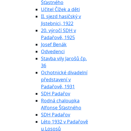
Šťastného
Učitel Čížek a děti
II. sjezd hasičský v
Jistebnici, 1922
20. výročí SDH v
Padařově, 1925
Josef Benák
Odvedenci
Stavba vily Jarošů čp.
36
Ochotnické divadelní
představení v
Padařově, 1931
SDH Padařov
Rodná chaloupka
Alfonse Šťastného
SDH Padařov
Léto 1932 v Padařově
u Lososů