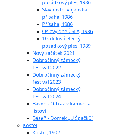
posádkový ples, 1986
Slavnostní vojenská
přísaha, 1986
Přísaha, 1986
Oslavy dne ČSLA, 1986
10. dělostřelecký
posádkový ples, 1989
Nový začátek 2021
Dobročinný zámecký
festival 2022
Dobročinný zámecký
festival 2023
Dobročinný zámecký
festival 2024
Báseň - Odkaz v kameni a
listoví
Báseň - Domek „U Špačků“
Kostel
Kostel, 1902