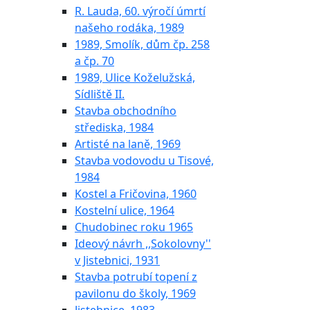
R. Lauda, 60. výročí úmrtí
našeho rodáka, 1989
1989, Smolík, dům čp. 258
a čp. 70
1989, Ulice Koželužská,
Sídliště II.
Stavba obchodního
střediska, 1984
Artisté na laně, 1969
Stavba vodovodu u Tisové,
1984
Kostel a Fričovina, 1960
Kostelní ulice, 1964
Chudobinec roku 1965
Ideový návrh ,,Sokolovny''
v Jistebnici, 1931
Stavba potrubí topení z
pavilonu do školy, 1969