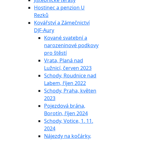
Jistebnické terasy
Hostinec a penzion U
Rezků
Kovářství a Zámečnictví
DJF-Aury
Kované svatební a
narozeninové podkovy
pro štěstí
Vrata, Planá nad
Lužnicí, červen 2023
Schody, Roudnice nad
Labem, říjen 2022
Schody, Praha, květen
2023
Pojezdová brána,
Borotín, říjen 2024
Schody, Votice, 1. 11.
2024
Nájezdy na kočárky,