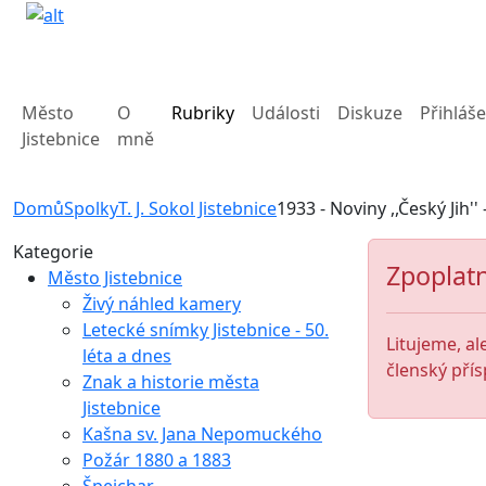
Město
O
Rubriky
Události
Diskuze
Přihláše
Jistebnice
mně
Domů
Spolky
T. J. Sokol Jistebnice
1933 - Noviny ,,Český Jih''
Kategorie
Zpoplatn
Město Jistebnice
Živý náhled kamery
Letecké snímky Jistebnice - 50.
Litujeme, al
léta a dnes
členský přís
Znak a historie města
Jistebnice
Kašna sv. Jana Nepomuckého
Požár 1880 a 1883