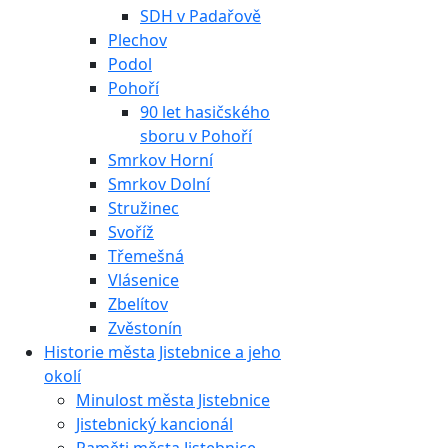
SDH v Padařově
Plechov
Podol
Pohoří
90 let hasičského
sboru v Pohoří
Smrkov Horní
Smrkov Dolní
Stružinec
Svoříž
Třemešná
Vlásenice
Zbelítov
Zvěstonín
Historie města Jistebnice a jeho
okolí
Minulost města Jistebnice
Jistebnický kancionál