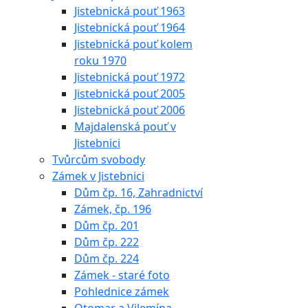
Jistebnická pouť 1963
Jistebnická pouť 1964
Jistebnická pouť kolem
roku 1970
Jistebnická pouť 1972
Jistebnická pouť 2005
Jistebnická pouť 2006
Majdalenská pouť v
Jistebnici
Tvůrcům svobody
Zámek v Jistebnici
Dům čp. 16, Zahradnictví
Zámek, čp. 196
Dům čp. 201
Dům čp. 222
Dům čp. 224
Zámek - staré foto
Pohlednice zámek