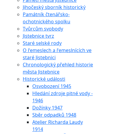
Paměti města Jistebnice
Jihočeský sborník historický
Památník čtenářsko-
ochotnického spolku
Tvůrcům svobody
Jistebnice tvrz
Staré selské rody
O řemeslech a řemeslnících ve
staré Jistebnici
Chronologický přehled historie
města Jistebnice
Historické události
Osvobození 1945
Hledání zdroje pitné vody -
1946
Dožínky 1947
Sběr odpadků 1948
Atelier Richarda Laudy
1914