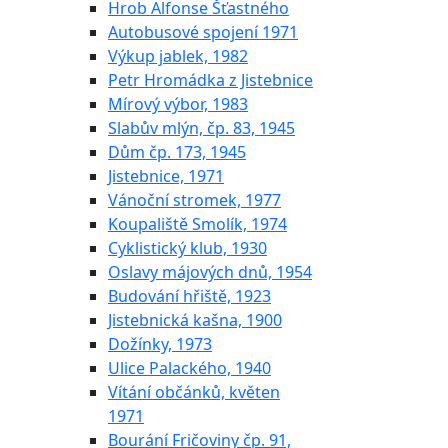
Hrob Alfonse Šťastného
Autobusové spojení 1971
Výkup jablek, 1982
Petr Hromádka z Jistebnice
Mírový výbor, 1983
Slabův mlýn, čp. 83, 1945
Dům čp. 173, 1945
Jistebnice, 1971
Vánoční stromek, 1977
Koupaliště Smolík, 1974
Cyklistický klub, 1930
Oslavy májových dnů, 1954
Budování hřiště, 1923
Jistebnická kašna, 1900
Dožínky, 1973
Ulice Palackého, 1940
Vítání občánků, květen
1971
Bourání Fričoviny čp. 91,