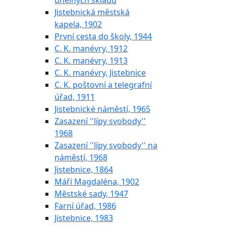
uhelných skladů
Jistebnická městská
kapela, 1902
První cesta do školy, 1944
C. K. manévry, 1912
C. K. manévry, 1913
C. K. manévry, Jistebnice
C. K. poštovní a telegrafní
úřad, 1911
Jistebnické náměstí, 1965
Zasazení ''lípy svobody''
1968
Zasazení ''lípy svobody'' na
náměstí, 1968
Jistebnice, 1864
Máří Magdaléna, 1902
Městské sady, 1947
Farní úřad, 1986
Jistebnice, 1983