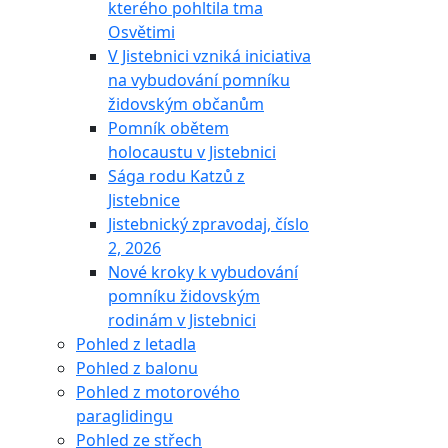
kterého pohltila tma
Osvětimi
V Jistebnici vzniká iniciativa
na vybudování pomníku
židovským občanům
Pomník obětem
holocaustu v Jistebnici
Sága rodu Katzů z
Jistebnice
Jistebnický zpravodaj, číslo
2, 2026
Nové kroky k vybudování
pomníku židovským
rodinám v Jistebnici
Pohled z letadla
Pohled z balonu
Pohled z motorového
paraglidingu
Pohled ze střech