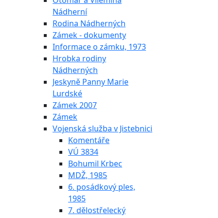
Otomar a Vilemína
Nádherní
Rodina Nádherných
Zámek - dokumenty
Informace o zámku, 1973
Hrobka rodiny
Nádherných
Jeskyně Panny Marie
Lurdské
Zámek 2007
Zámek
Vojenská služba v Jistebnici
Komentáře
VÚ 3834
Bohumil Krbec
MDŽ, 1985
6. posádkový ples,
1985
7. dělostřelecký