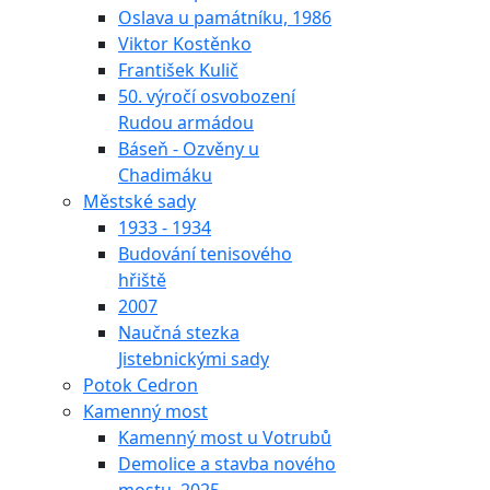
Oslava u památníku, 1986
Viktor Kostěnko
František Kulič
50. výročí osvobození
Rudou armádou
Báseň - Ozvěny u
Chadimáku
Městské sady
1933 - 1934
Budování tenisového
hřiště
2007
Naučná stezka
Jistebnickými sady
Potok Cedron
Kamenný most
Kamenný most u Votrubů
Demolice a stavba nového