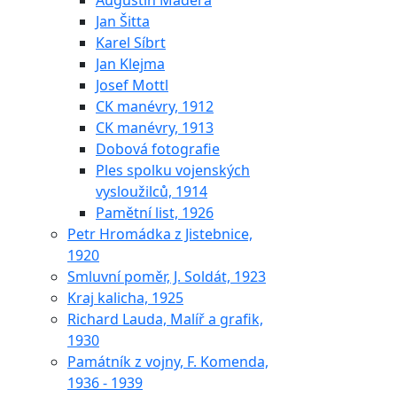
Augustin Maděra
Jan Šitta
Karel Síbrt
Jan Klejma
Josef Mottl
CK manévry, 1912
CK manévry, 1913
Dobová fotografie
Ples spolku vojenských
vysloužilců, 1914
Pamětní list, 1926
Petr Hromádka z Jistebnice,
1920
Smluvní poměr, J. Soldát, 1923
Kraj kalicha, 1925
Richard Lauda, Malíř a grafik,
1930
Památník z vojny, F. Komenda,
1936 - 1939