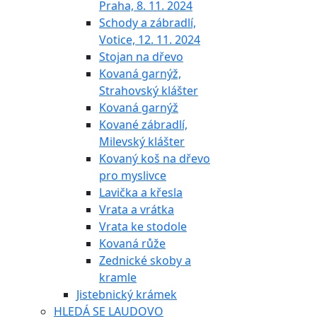
Praha, 8. 11. 2024
Schody a zábradlí,
Votice, 12. 11. 2024
Stojan na dřevo
Kovaná garnýž,
Strahovský klášter
Kovaná garnýž
Kované zábradlí,
Milevský klášter
Kovaný koš na dřevo
pro myslivce
Lavička a křesla
Vrata a vrátka
Vrata ke stodole
Kovaná růže
Zednické skoby a
kramle
Jistebnický krámek
HLEDÁ SE LAUDOVO