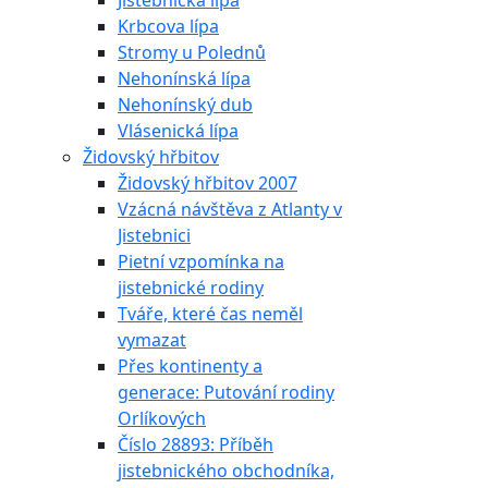
Jistebnická lípa
Krbcova lípa
Stromy u Polednů
Nehonínská lípa
Nehonínský dub
Vlásenická lípa
Židovský hřbitov
Židovský hřbitov 2007
Vzácná návštěva z Atlanty v
Jistebnici
Pietní vzpomínka na
jistebnické rodiny
Tváře, které čas neměl
vymazat
Přes kontinenty a
generace: Putování rodiny
Orlíkových
Číslo 28893: Příběh
jistebnického obchodníka,