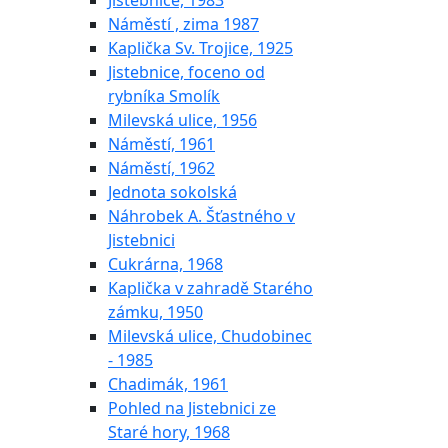
Jistebnice, 1983
Náměstí , zima 1987
Kaplička Sv. Trojice, 1925
Jistebnice, foceno od
rybníka Smolík
Milevská ulice, 1956
Náměstí, 1961
Náměstí, 1962
Jednota sokolská
Náhrobek A. Šťastného v
Jistebnici
Cukrárna, 1968
Kaplička v zahradě Starého
zámku, 1950
Milevská ulice, Chudobinec
- 1985
Chadimák, 1961
Pohled na Jistebnici ze
Staré hory, 1968