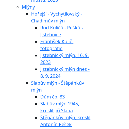
mostu, 2025
Mlýny
Hořejší - Vychytilovský -
Chadimův mlýn
Rod Kuličů - Pešků z
Jistebnice
František Kulič-
fotografie
Jistebnický mlýn, 16. 9.
2023
Jistebnický mlýn dnes -
8. 9. 2024
Slabův mlýn - Štěpánkův
mlýn
Dům čp. 83
Slabův mlýn 1945,
kreslil Jiří Slaba
Štěpánkův mlýn, kreslil
Antonín Pešek