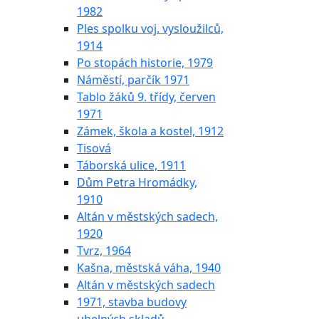
1982
Ples spolku voj. vysloužilců,
1914
Po stopách historie, 1979
Náměstí, parčík 1971
Tablo žáků 9. třídy, červen
1971
Zámek, škola a kostel, 1912
Tisová
Táborská ulice, 1911
Dům Petra Hromádky,
1910
Altán v městských sadech,
1920
Tvrz, 1964
Kašna, městská váha, 1940
Altán v městských sadech
1971, stavba budovy