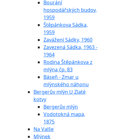
Bourání
hospodářských budov,
1959
Štěpánkova Sádka,
1959
Zavážení Sádky, 1960
Zavezená Sádka, 1963 -
1964
Rodina Štěpánkova z
mlýna čp. 83
Báseň - Zmar u
mlýnského náhonu
Bergerův mlýn U Zlaté
kotvy
Bergerův mlýn
Vodotokná mapa,
1875
Na Valše
Mlýnek