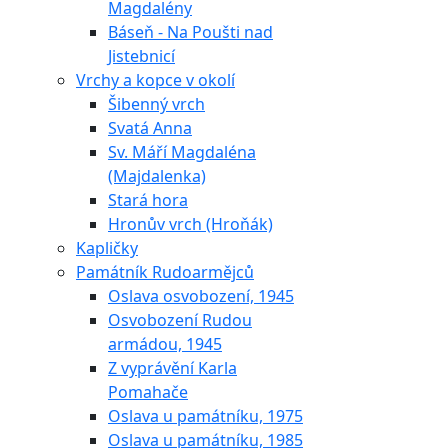
Magdalény
Báseň - Na Poušti nad
Jistebnicí
Vrchy a kopce v okolí
Šibenný vrch
Svatá Anna
Sv. Máří Magdaléna
(Majdalenka)
Stará hora
Hronův vrch (Hroňák)
Kapličky
Památník Rudoarmějců
Oslava osvobození, 1945
Osvobození Rudou
armádou, 1945
Z vyprávění Karla
Pomahače
Oslava u památníku, 1975
Oslava u památníku, 1985