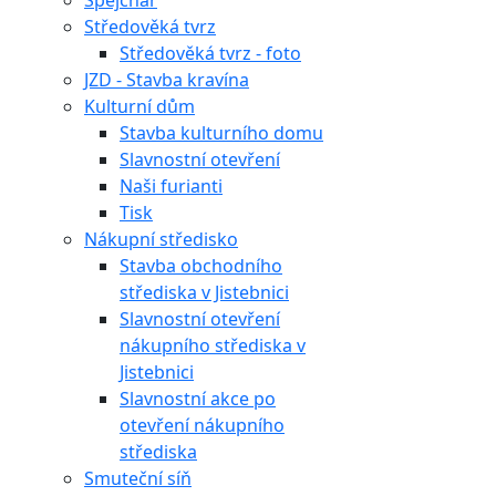
Špejchar
Středověká tvrz
Středověká tvrz - foto
JZD - Stavba kravína
Kulturní dům
Stavba kulturního domu
Slavnostní otevření
Naši furianti
Tisk
Nákupní středisko
Stavba obchodního
střediska v Jistebnici
Slavnostní otevření
nákupního střediska v
Jistebnici
Slavnostní akce po
otevření nákupního
střediska
Smuteční síň