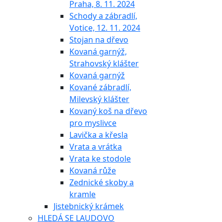
Praha, 8. 11. 2024
Schody a zábradlí,
Votice, 12. 11. 2024
Stojan na dřevo
Kovaná garnýž,
Strahovský klášter
Kovaná garnýž
Kované zábradlí,
Milevský klášter
Kovaný koš na dřevo
pro myslivce
Lavička a křesla
Vrata a vrátka
Vrata ke stodole
Kovaná růže
Zednické skoby a
kramle
Jistebnický krámek
HLEDÁ SE LAUDOVO