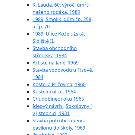
R. Lauda, 60. výročí úmrtí
našeho rodáka, 1989
1989, Smolík, dům čp. 258
a čp. 70
1989, Ulice Koželužská,
Sídliště II.
Stavba obchodního
střediska, 1984
Artisté na laně, 1969
Stavba vodovodu u Tisové,
1984
Kostel a Fričovina, 1960
Kostelní ulice, 1964
Chudobinec roku 1965
Ideový návrh ,,Sokolovny''
v Jistebnici, 1931
Stavba potrubí topení z
pavilonu do školy, 1969