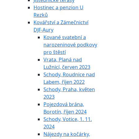
Jistebnické terasy
Hostinec a penzion U
Rezků
Kovářství a Zámečnictví
DJF-Aury
Kované svatební a
narozeninové podkovy
pro štěstí
Vrata, Planá nad
Lužnicí, červen 2023
Schody, Roudnice nad
Labem, říjen 2022
Schody, Praha, květen
2023
Pojezdová brána,
Borotín, říjen 2024
Schody, Votice, 1. 11.
2024
Nájezdy na kočárky,