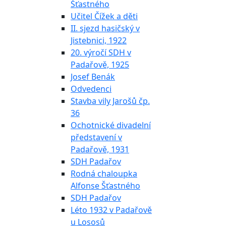
Šťastného
Učitel Čížek a děti
II. sjezd hasičský v
Jistebnici, 1922
20. výročí SDH v
Padařově, 1925
Josef Benák
Odvedenci
Stavba vily Jarošů čp.
36
Ochotnické divadelní
představení v
Padařově, 1931
SDH Padařov
Rodná chaloupka
Alfonse Šťastného
SDH Padařov
Léto 1932 v Padařově
u Lososů