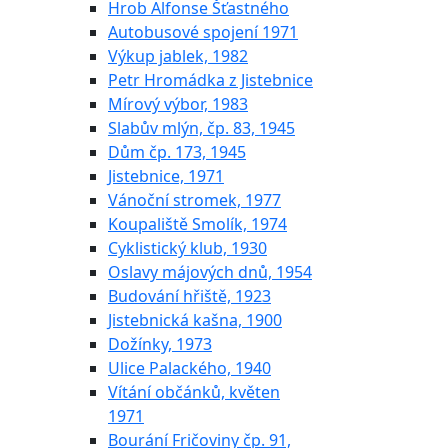
Hrob Alfonse Šťastného
Autobusové spojení 1971
Výkup jablek, 1982
Petr Hromádka z Jistebnice
Mírový výbor, 1983
Slabův mlýn, čp. 83, 1945
Dům čp. 173, 1945
Jistebnice, 1971
Vánoční stromek, 1977
Koupaliště Smolík, 1974
Cyklistický klub, 1930
Oslavy májových dnů, 1954
Budování hřiště, 1923
Jistebnická kašna, 1900
Dožínky, 1973
Ulice Palackého, 1940
Vítání občánků, květen
1971
Bourání Fričoviny čp. 91,