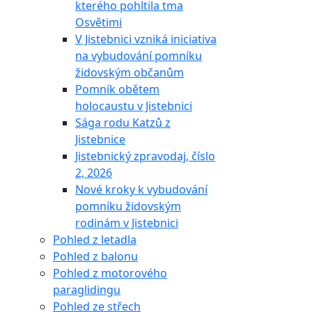
kterého pohltila tma
Osvětimi
V Jistebnici vzniká iniciativa
na vybudování pomníku
židovským občanům
Pomník obětem
holocaustu v Jistebnici
Sága rodu Katzů z
Jistebnice
Jistebnický zpravodaj, číslo
2, 2026
Nové kroky k vybudování
pomníku židovským
rodinám v Jistebnici
Pohled z letadla
Pohled z balonu
Pohled z motorového
paraglidingu
Pohled ze střech