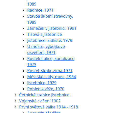
1989
Radnice, 1971
Stavba školní stravovny,
1989
Zámeček v Jistebnici, 1991
Tisová a Jistebnice
Jistebnice, Sídliště, 1979
U mostu, výbojkové
osvětlení, 1971
Kostelní ulice, kanalizace
1973
Kostel, škola, zima 1971
Městské sady, most, 1964
Jistebnice, 1929
Pohled z věže, 1970
Četnická stanice Jistebnice
Vojenské cvičení 1902
První světová válka 1914 - 1918