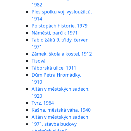
1982
Ples spolku voj. vysloužilců,
1914
Po stopách historie, 1979
Náměstí, parčík 1971
Tablo žáků 9. třídy, červen
1971
Zámek, škola a kostel, 1912
Tisová
Táborská ulice, 1911
Dům Petra Hromádky,
1910
Altán v městských sadech,
1920
Tvrz, 1964
Kašna, městská váha, 1940
Altán v městských sadech
1971, stavba budovy