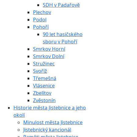
SDH v Padařově
Plechov
Podol
Pohoří
90 let hasičského
sboru v Pohoří
Smrkov Horní
Smrkov Dolní
Stružinec
Svoříž
Třemešná
Vlásenice
Zbelítov
Zvěstonín
Historie města Jistebnice a jeho
okolí
Minulost města Jistebnice
Jistebnický kancionál