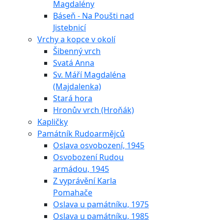
Magdalény
Báseň - Na Poušti nad
Jistebnicí
Vrchy a kopce v okolí
Šibenný vrch
Svatá Anna
Sv. Máří Magdaléna
(Majdalenka)
Stará hora
Hronův vrch (Hroňák)
Kapličky
Památník Rudoarmějců
Oslava osvobození, 1945
Osvobození Rudou
armádou, 1945
Z vyprávění Karla
Pomahače
Oslava u památníku, 1975
Oslava u památníku, 1985