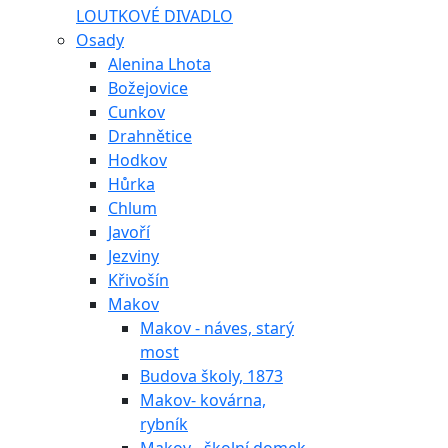
LOUTKOVÉ DIVADLO
Osady
Alenina Lhota
Božejovice
Cunkov
Drahnětice
Hodkov
Hůrka
Chlum
Javoří
Jezviny
Křivošín
Makov
Makov - náves, starý
most
Budova školy, 1873
Makov- kovárna,
rybník