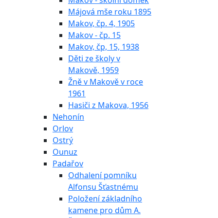
Makov - školní domek
Májová mše roku 1895
Makov, čp. 4, 1905
Makov - čp. 15
Makov, čp, 15, 1938
Děti ze školy v
Makově, 1959
Žně v Makově v roce
1961
Hasiči z Makova, 1956
Nehonín
Orlov
Ostrý
Ounuz
Padařov
Odhalení pomníku
Alfonsu Šťastnému
Položení základního
kamene pro dům A.