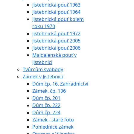
Jistebnická pouť 1963
Jistebnická pouť 1964
Jistebnická pouť kolem
roku 1970
Jistebnická pouť 1972
Jistebnická pouť 2005
Jistebnická pouť 2006
Majdalenská pouť v
Jistebnici
Tvůrcům svobody
Zámek v Jistebnici
Dům čp. 16, Zahradnictví
Zámek, čp. 196
Dům čp. 201
Dům čp. 222
Dům čp. 224
Zámek - staré foto
Pohlednice zámek