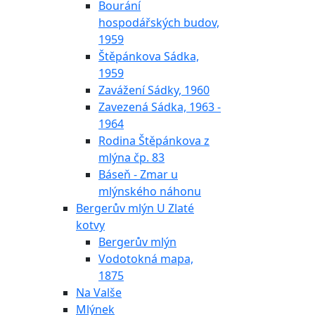
Bourání
hospodářských budov,
1959
Štěpánkova Sádka,
1959
Zavážení Sádky, 1960
Zavezená Sádka, 1963 -
1964
Rodina Štěpánkova z
mlýna čp. 83
Báseň - Zmar u
mlýnského náhonu
Bergerův mlýn U Zlaté
kotvy
Bergerův mlýn
Vodotokná mapa,
1875
Na Valše
Mlýnek