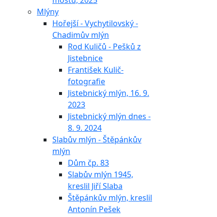
mostu, 2025
Mlýny
Hořejší - Vychytilovský -
Chadimův mlýn
Rod Kuličů - Pešků z
Jistebnice
František Kulič-
fotografie
Jistebnický mlýn, 16. 9.
2023
Jistebnický mlýn dnes -
8. 9. 2024
Slabův mlýn - Štěpánkův
mlýn
Dům čp. 83
Slabův mlýn 1945,
kreslil Jiří Slaba
Štěpánkův mlýn, kreslil
Antonín Pešek