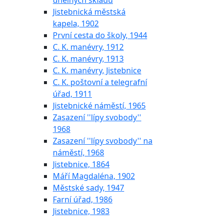
uhelných skladů
Jistebnická městská
kapela, 1902
První cesta do školy, 1944
C. K. manévry, 1912
C. K. manévry, 1913
C. K. manévry, Jistebnice
C. K. poštovní a telegrafní
úřad, 1911
Jistebnické náměstí, 1965
Zasazení ''lípy svobody''
1968
Zasazení ''lípy svobody'' na
náměstí, 1968
Jistebnice, 1864
Máří Magdaléna, 1902
Městské sady, 1947
Farní úřad, 1986
Jistebnice, 1983