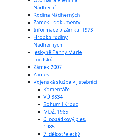
Otomar a Vilemína
Nádherní
Rodina Nádherných
Zámek - dokumenty
Informace o zámku, 1973
Hrobka rodiny
Nádherných
Jeskyně Panny Marie
Lurdské
Zámek 2007
Zámek
Vojenská služba v Jistebnici
Komentáře
VÚ 3834
Bohumil Krbec
MDŽ, 1985
6. posádkový ples,
1985
7. dělostřelecký