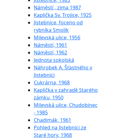
Jistebnice, 1983
Náměstí , zima 1987
Kaplička Sv. Trojice, 1925
Jistebnice, foceno od
rybníka Smolík
Milevská ulice, 1956
Náměstí, 1961
Náměstí, 1962
Jednota sokolská
Náhrobek A. Šťastného v
Jistebnici
Cukrárna, 1968
Kaplička v zahradě Starého
zámku, 1950
Milevská ulice, Chudobinec
- 1985
Chadimák, 1961
Pohled na Jistebnici ze
Staré hory, 1968