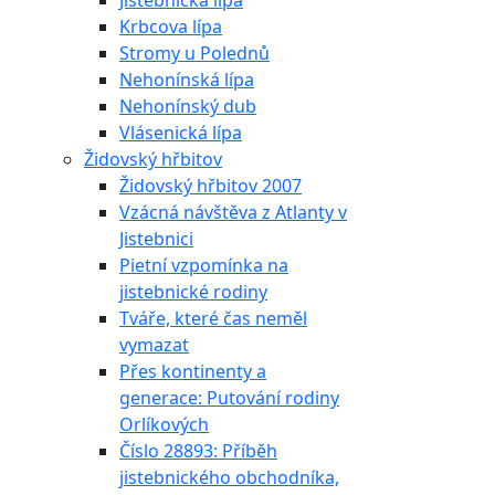
Jistebnická lípa
Krbcova lípa
Stromy u Polednů
Nehonínská lípa
Nehonínský dub
Vlásenická lípa
Židovský hřbitov
Židovský hřbitov 2007
Vzácná návštěva z Atlanty v
Jistebnici
Pietní vzpomínka na
jistebnické rodiny
Tváře, které čas neměl
vymazat
Přes kontinenty a
generace: Putování rodiny
Orlíkových
Číslo 28893: Příběh
jistebnického obchodníka,