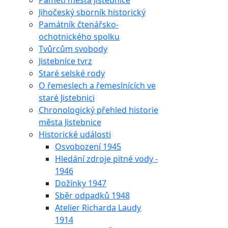
Paměti města Jistebnice
Jihočeský sborník historický
Památník čtenářsko-
ochotnického spolku
Tvůrcům svobody
Jistebnice tvrz
Staré selské rody
O řemeslech a řemeslnících ve
staré Jistebnici
Chronologický přehled historie
města Jistebnice
Historické události
Osvobození 1945
Hledání zdroje pitné vody -
1946
Dožínky 1947
Sběr odpadků 1948
Atelier Richarda Laudy
1914