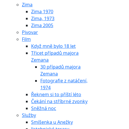
Zima
Zima 1970
Zima, 1973
Zima 2005
Pivovar
Film
Když mně bylo 18 let
Třicet případů majora
Zemana
30 případů majora
Zemana
Fotografie z natáčení,
1974
Řeknem si to příští léto
Čekání na stříbrné zvonky
Sněžná noc
Služby
Smíšenka u Anežky