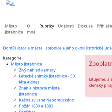
Město
O
Rubriky
Události
Diskuze
Přihláše
Jistebnice
mně
Domů
Historie města Jistebnice a jeho okolí
Historické udá
Kategorie
Zpoplatn
Město Jistebnice
Živý náhled kamery
Letecké snímky Jistebnice - 50.
Litujeme, al
léta a dnes
členský přís
Znak a historie města
Jistebnice
Kašna sv. Jana Nepomuckého
Požár 1880 a 1883