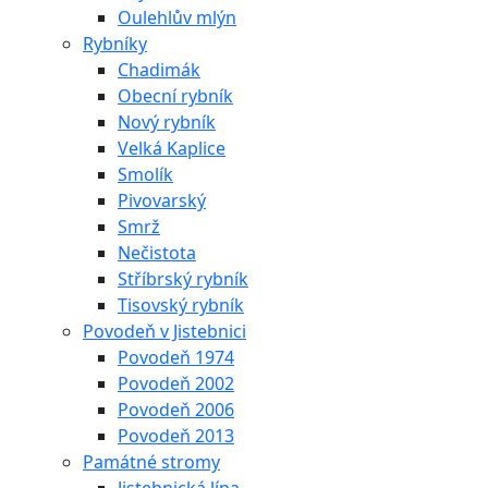
Oulehlův mlýn
Rybníky
Chadimák
Obecní rybník
Nový rybník
Velká Kaplice
Smolík
Pivovarský
Smrž
Nečistota
Stříbrský rybník
Tisovský rybník
Povodeň v Jistebnici
Povodeň 1974
Povodeň 2002
Povodeň 2006
Povodeň 2013
Památné stromy