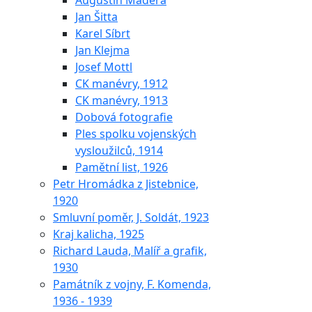
Augustin Maděra
Jan Šitta
Karel Síbrt
Jan Klejma
Josef Mottl
CK manévry, 1912
CK manévry, 1913
Dobová fotografie
Ples spolku vojenských
vysloužilců, 1914
Pamětní list, 1926
Petr Hromádka z Jistebnice,
1920
Smluvní poměr, J. Soldát, 1923
Kraj kalicha, 1925
Richard Lauda, Malíř a grafik,
1930
Památník z vojny, F. Komenda,
1936 - 1939