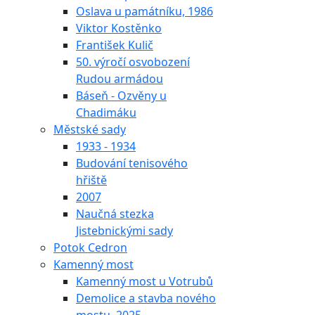
Oslava u památníku, 1986
Viktor Kostěnko
František Kulič
50. výročí osvobození
Rudou armádou
Báseň - Ozvěny u
Chadimáku
Městské sady
1933 - 1934
Budování tenisového
hřiště
2007
Naučná stezka
Jistebnickými sady
Potok Cedron
Kamenný most
Kamenný most u Votrubů
Demolice a stavba nového