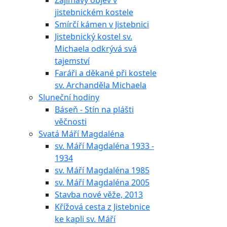
Zajímavý objev v
jistebnickém kostele
Smírčí kámen v Jistebnici
Jistebnický kostel sv.
Michaela odkrývá svá
tajemství
Faráři a děkané při kostele
sv. Archanděla Michaela
Sluneční hodiny
Báseň - Stín na plášti
věčnosti
Svatá Máří Magdaléna
sv. Máří Magdaléna 1933 -
1934
sv. Máří Magdaléna 1985
sv. Máří Magdaléna 2005
Stavba nové věže, 2013
Křížová cesta z Jistebnice
ke kapli sv. Máří