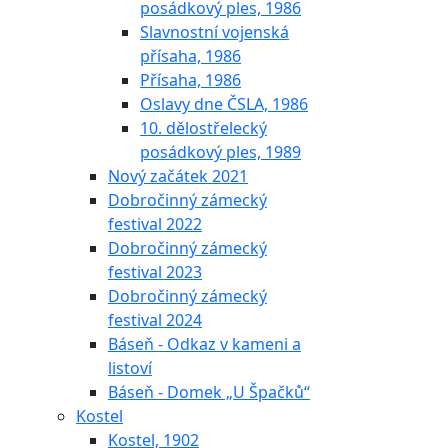
posádkový ples, 1986
Slavnostní vojenská
přísaha, 1986
Přísaha, 1986
Oslavy dne ČSLA, 1986
10. dělostřelecký
posádkový ples, 1989
Nový začátek 2021
Dobročinný zámecký
festival 2022
Dobročinný zámecký
festival 2023
Dobročinný zámecký
festival 2024
Báseň - Odkaz v kameni a
listoví
Báseň - Domek „U Špačků“
Kostel
Kostel, 1902