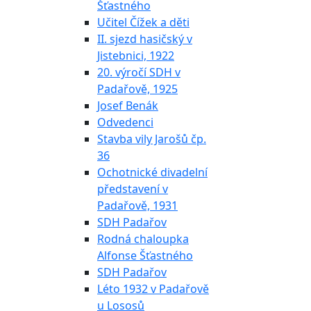
Šťastného
Učitel Čížek a děti
II. sjezd hasičský v
Jistebnici, 1922
20. výročí SDH v
Padařově, 1925
Josef Benák
Odvedenci
Stavba vily Jarošů čp.
36
Ochotnické divadelní
představení v
Padařově, 1931
SDH Padařov
Rodná chaloupka
Alfonse Šťastného
SDH Padařov
Léto 1932 v Padařově
u Lososů