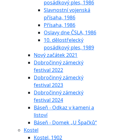
posádkový ples, 1986
Slavnostní vojenská
přísaha, 1986
Přísaha, 1986
Oslavy dne ČSLA, 1986
10. dělostřelecký
posádkový ples, 1989
Nový začátek 2021
Dobročinný zámecký
festival 2022
Dobročinný zámecký
festival 2023
Dobročinný zámecký
festival 2024
Báseň - Odkaz v kameni a
listoví
Báseň - Domek „U Špačků“
Kostel
Kostel, 1902