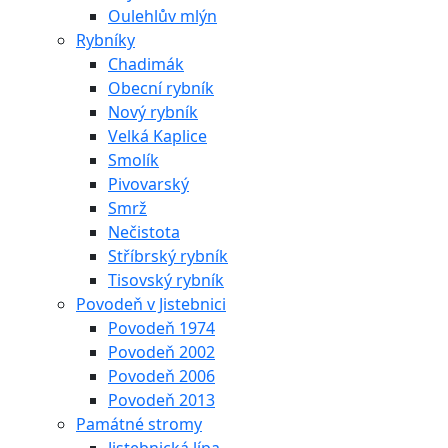
Oulehlův mlýn
Rybníky
Chadimák
Obecní rybník
Nový rybník
Velká Kaplice
Smolík
Pivovarský
Smrž
Nečistota
Stříbrský rybník
Tisovský rybník
Povodeň v Jistebnici
Povodeň 1974
Povodeň 2002
Povodeň 2006
Povodeň 2013
Památné stromy