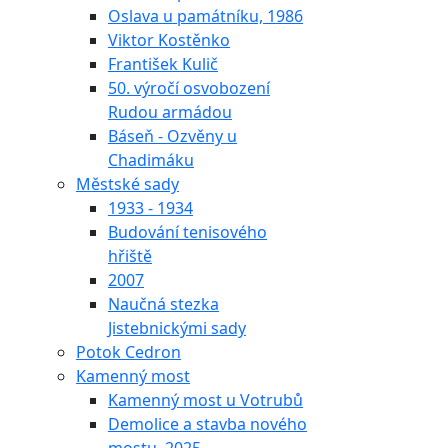
Oslava u památníku, 1986
Viktor Kostěnko
František Kulič
50. výročí osvobození
Rudou armádou
Báseň - Ozvěny u
Chadimáku
Městské sady
1933 - 1934
Budování tenisového
hřiště
2007
Naučná stezka
Jistebnickými sady
Potok Cedron
Kamenný most
Kamenný most u Votrubů
Demolice a stavba nového