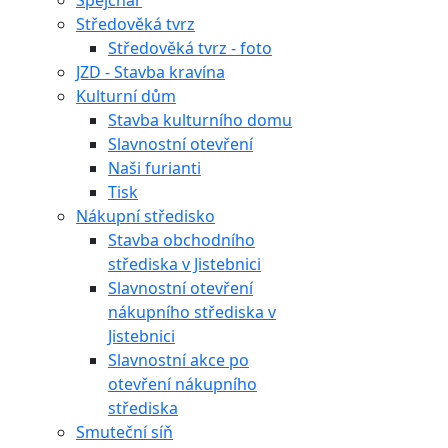
Špejchar
Středověká tvrz
Středověká tvrz - foto
JZD - Stavba kravína
Kulturní dům
Stavba kulturního domu
Slavnostní otevření
Naši furianti
Tisk
Nákupní středisko
Stavba obchodního
střediska v Jistebnici
Slavnostní otevření
nákupního střediska v
Jistebnici
Slavnostní akce po
otevření nákupního
střediska
Smuteční síň