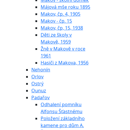
Makov - školní domek
Májová mše roku 1895
Makov, čp. 4, 1905
Makov - čp. 15
Makov, čp, 15, 1938
Děti ze školy v
Makově, 1959
Žně v Makově v roce
1961
Hasiči z Makova, 1956
Nehonín
Orlov
Ostrý
Ounuz
Padařov
Odhalení pomníku
Alfonsu Šťastnému
Položení základního
kamene pro dům A.