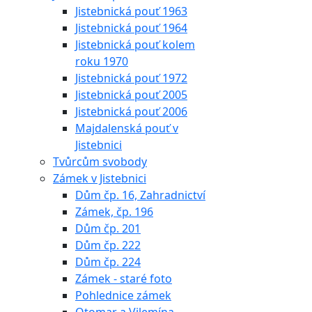
Jistebnická pouť 1963
Jistebnická pouť 1964
Jistebnická pouť kolem
roku 1970
Jistebnická pouť 1972
Jistebnická pouť 2005
Jistebnická pouť 2006
Majdalenská pouť v
Jistebnici
Tvůrcům svobody
Zámek v Jistebnici
Dům čp. 16, Zahradnictví
Zámek, čp. 196
Dům čp. 201
Dům čp. 222
Dům čp. 224
Zámek - staré foto
Pohlednice zámek