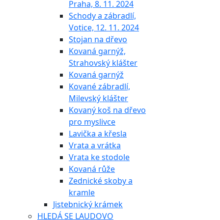
Praha, 8. 11. 2024
Schody a zábradlí,
Votice, 12. 11. 2024
Stojan na dřevo
Kovaná garnýž,
Strahovský klášter
Kovaná garnýž
Kované zábradlí,
Milevský klášter
Kovaný koš na dřevo
pro myslivce
Lavička a křesla
Vrata a vrátka
Vrata ke stodole
Kovaná růže
Zednické skoby a
kramle
Jistebnický krámek
HLEDÁ SE LAUDOVO