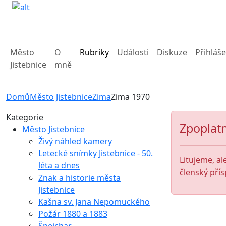
Město
O
Rubriky
Události
Diskuze
Přihláše
Jistebnice
mně
Domů
Město Jistebnice
Zima
Zima 1970
Kategorie
Zpoplatn
Město Jistebnice
Živý náhled kamery
Letecké snímky Jistebnice - 50.
Litujeme, al
léta a dnes
členský přís
Znak a historie města
Jistebnice
Kašna sv. Jana Nepomuckého
Požár 1880 a 1883