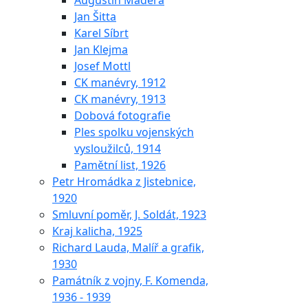
Augustin Maděra
Jan Šitta
Karel Síbrt
Jan Klejma
Josef Mottl
CK manévry, 1912
CK manévry, 1913
Dobová fotografie
Ples spolku vojenských
vysloužilců, 1914
Pamětní list, 1926
Petr Hromádka z Jistebnice,
1920
Smluvní poměr, J. Soldát, 1923
Kraj kalicha, 1925
Richard Lauda, Malíř a grafik,
1930
Památník z vojny, F. Komenda,
1936 - 1939