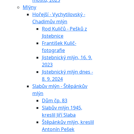
mostu, 2025
Mlýny
Hořejší - Vychytilovský -
Chadimův mlýn
Rod Kuličů - Pešků z
Jistebnice
František Kulič-
fotografie
Jistebnický mlýn, 16. 9.
2023
Jistebnický mlýn dnes -
8. 9. 2024
Slabův mlýn - Štěpánkův
mlýn
Dům čp. 83
Slabův mlýn 1945,
kreslil Jiří Slaba
Štěpánkův mlýn, kreslil
Antonín Pešek