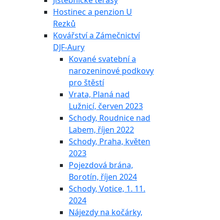
Jistebnické terasy
Hostinec a penzion U
Rezků
Kovářství a Zámečnictví
DJF-Aury
Kované svatební a
narozeninové podkovy
pro štěstí
Vrata, Planá nad
Lužnicí, červen 2023
Schody, Roudnice nad
Labem, říjen 2022
Schody, Praha, květen
2023
Pojezdová brána,
Borotín, říjen 2024
Schody, Votice, 1. 11.
2024
Nájezdy na kočárky,