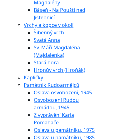
Magdalény
Báseň - Na Poušti nad
Jistebnicí
Vrchy a kopce v okolí
Šibenný vrch
Svatá Anna
Sv. Máří Magdaléna
(Majdalenka)
Stará hora
Hronův vrch (Hroňák)
Kapličky
Památník Rudoarmějců
Oslava osvobození, 1945
Osvobození Rudou
armádou, 1945
Z vyprávění Karla
Pomahače
Oslava u památníku, 1975
Oslava u památníku, 1985