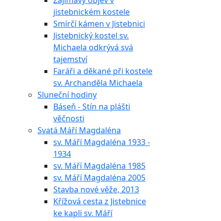
Zajímavý objev v
jistebnickém kostele
Smírčí kámen v Jistebnici
Jistebnický kostel sv.
Michaela odkrývá svá
tajemství
Faráři a děkané při kostele
sv. Archanděla Michaela
Sluneční hodiny
Báseň - Stín na plášti
věčnosti
Svatá Máří Magdaléna
sv. Máří Magdaléna 1933 -
1934
sv. Máří Magdaléna 1985
sv. Máří Magdaléna 2005
Stavba nové věže, 2013
Křížová cesta z Jistebnice
ke kapli sv. Máří