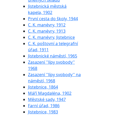
uhelných skladů
Jistebnická městská
kapela, 1902
První cesta do školy, 1944
C. K. manévry, 1912
C. K. manévry, 1913
C. K. manévry, Jistebnice
C. K. poštovní a telegrafní
úřad, 1911
Jistebnické náměstí, 1965
Zasazení ''lípy svobody''
1968
Zasazení ''lípy svobody'' na
náměstí, 1968
Jistebnice, 1864
Máří Magdaléna, 1902
Městské sady, 1947
Farní úřad, 1986
Jistebnice, 1983