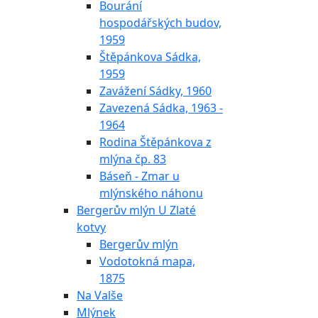
Bourání
hospodářských budov,
1959
Štěpánkova Sádka,
1959
Zavážení Sádky, 1960
Zavezená Sádka, 1963 -
1964
Rodina Štěpánkova z
mlýna čp. 83
Báseň - Zmar u
mlýnského náhonu
Bergerův mlýn U Zlaté
kotvy
Bergerův mlýn
Vodotokná mapa,
1875
Na Valše
Mlýnek