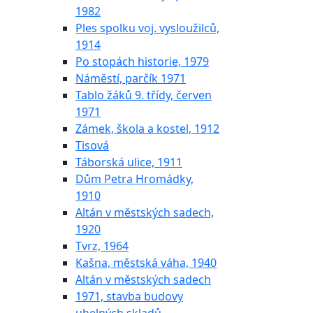
1982
Ples spolku voj. vysloužilců,
1914
Po stopách historie, 1979
Náměstí, parčík 1971
Tablo žáků 9. třídy, červen
1971
Zámek, škola a kostel, 1912
Tisová
Táborská ulice, 1911
Dům Petra Hromádky,
1910
Altán v městských sadech,
1920
Tvrz, 1964
Kašna, městská váha, 1940
Altán v městských sadech
1971, stavba budovy