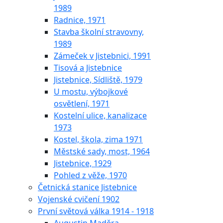
1989
Radnice, 1971
Stavba školní stravovny,
1989
Zámeček v Jistebnici, 1991
Tisová a Jistebnice
Jistebnice, Sídliště, 1979
U mostu, výbojkové
osvětlení, 1971
Kostelní ulice, kanalizace
1973
Kostel, škola, zima 1971
Městské sady, most, 1964
Jistebnice, 1929
Pohled z věže, 1970
Četnická stanice Jistebnice
Vojenské cvičení 1902
První světová válka 1914 - 1918