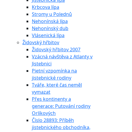
Jistebnická lípa
Krbcova lípa
Stromy u Polednů
Nehonínská lípa
Nehonínský dub
Vlásenická lípa
Židovský hřbitov
Židovský hřbitov 2007
Vzácná návštěva z Atlanty v
Jistebnici
Pietní vzpomínka na
jistebnické rodiny
Tváře, které čas neměl
vymazat
Přes kontinenty a
generace: Putování rodiny
Orlíkových
Číslo 28893: Příběh
jistebnického obchodníka,