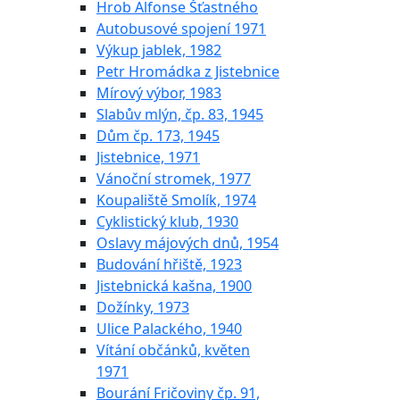
Hrob Alfonse Šťastného
Autobusové spojení 1971
Výkup jablek, 1982
Petr Hromádka z Jistebnice
Mírový výbor, 1983
Slabův mlýn, čp. 83, 1945
Dům čp. 173, 1945
Jistebnice, 1971
Vánoční stromek, 1977
Koupaliště Smolík, 1974
Cyklistický klub, 1930
Oslavy májových dnů, 1954
Budování hřiště, 1923
Jistebnická kašna, 1900
Dožínky, 1973
Ulice Palackého, 1940
Vítání občánků, květen
1971
Bourání Fričoviny čp. 91,