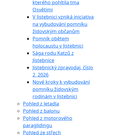
kterého pohltila tma
Osvětimi
V Jistebnici vzniká iniciativa
na vybudování pomníku
židovským občanům
Pomník obětem
holocaustu v Jistebnici
Sága rodu Katzů z
Jistebnice
Jistebnický zpravodaj, číslo
2, 2026
Nové kroky k vybudování
pomníku židovským
rodinám v Jistebnici
Pohled z letadla
Pohled z balonu
Pohled z motorového
paraglidingu
Pohled ze střech