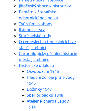
Paměti města Jistebnice
Jihočeský sborník historický
Památník čtenářsko-
ochotnického spolku
Tvůrcům svobody
Jistebnice tvrz
Staré selské rody
O řemeslech a řemeslnících ve
staré Jistebnici
Chronologický přehled historie
města Jistebnice
Historické události
Osvobození 1945
Hledání zdroje pitné vody -
1946
Dožínky 1947
Sběr odpadků 1948
Atelier Richarda Laudy
1914