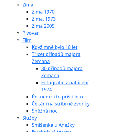
Zima
Zima 1970
Zima, 1973
Zima 2005
Pivovar
Film
Když mně bylo 18 let
Třicet případů majora
Zemana
30 případů majora
Zemana
Fotografie z natáčení,
1974
Řeknem si to příští léto
Čekání na stříbrné zvonky
Sněžná noc
Služby
Smíšenka u Anežky