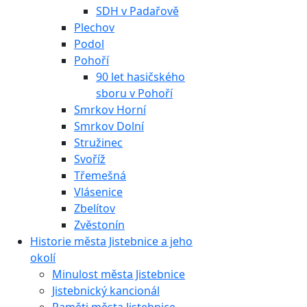
SDH v Padařově
Plechov
Podol
Pohoří
90 let hasičského
sboru v Pohoří
Smrkov Horní
Smrkov Dolní
Stružinec
Svoříž
Třemešná
Vlásenice
Zbelítov
Zvěstonín
Historie města Jistebnice a jeho
okolí
Minulost města Jistebnice
Jistebnický kancionál