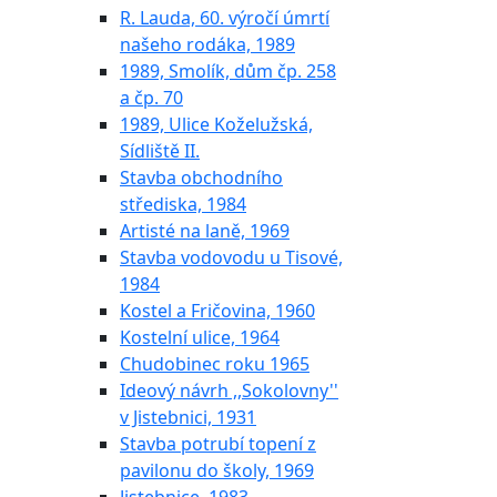
R. Lauda, 60. výročí úmrtí
našeho rodáka, 1989
1989, Smolík, dům čp. 258
a čp. 70
1989, Ulice Koželužská,
Sídliště II.
Stavba obchodního
střediska, 1984
Artisté na laně, 1969
Stavba vodovodu u Tisové,
1984
Kostel a Fričovina, 1960
Kostelní ulice, 1964
Chudobinec roku 1965
Ideový návrh ,,Sokolovny''
v Jistebnici, 1931
Stavba potrubí topení z
pavilonu do školy, 1969