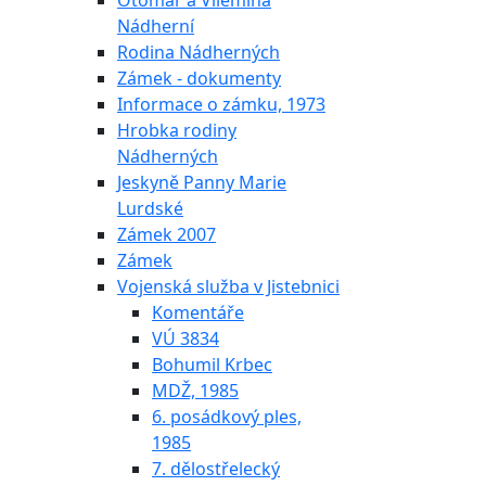
Otomar a Vilemína
Nádherní
Rodina Nádherných
Zámek - dokumenty
Informace o zámku, 1973
Hrobka rodiny
Nádherných
Jeskyně Panny Marie
Lurdské
Zámek 2007
Zámek
Vojenská služba v Jistebnici
Komentáře
VÚ 3834
Bohumil Krbec
MDŽ, 1985
6. posádkový ples,
1985
7. dělostřelecký