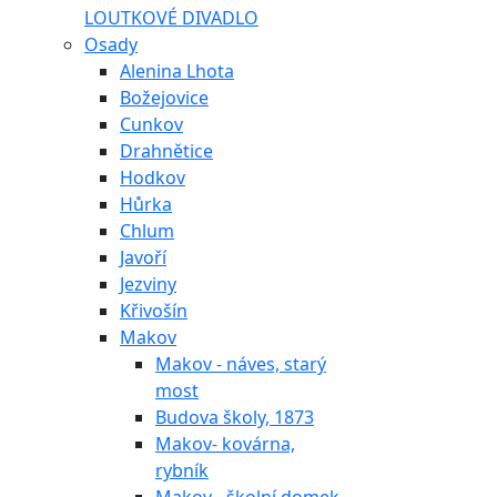
LOUTKOVÉ DIVADLO
Osady
Alenina Lhota
Božejovice
Cunkov
Drahnětice
Hodkov
Hůrka
Chlum
Javoří
Jezviny
Křivošín
Makov
Makov - náves, starý
most
Budova školy, 1873
Makov- kovárna,
rybník