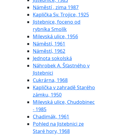
Jistebnice, 1983
Náměstí , zima 1987
Kaplička Sv. Trojice, 1925
Jistebnice, foceno od
rybníka Smolík
Milevská ulice, 1956
Náměstí, 1961
Náměstí, 1962
Jednota sokolská
Náhrobek A. Šťastného v
Jistebnici
Cukrárna, 1968
Kaplička v zahradě Starého
zámku, 1950
Milevská ulice, Chudobinec
- 1985
Chadimák, 1961
Pohled na Jistebnici ze
Staré hory, 1968