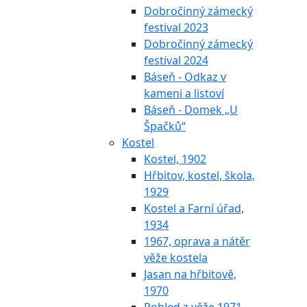
Dobročinný zámecký
festival 2023
Dobročinný zámecký
festival 2024
Báseň - Odkaz v
kameni a listoví
Báseň - Domek „U
Špačků“
Kostel
Kostel, 1902
Hřbitov, kostel, škola,
1929
Kostel a Farní úřad,
1934
1967, oprava a nátěr
věže kostela
Jasan na hřbitově,
1970