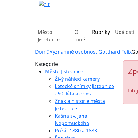
Město
O
Rubriky
Události
Jistebnice
mně
Domů
Významné osobnosti
Gotthard Felix
Go
Kategorie
Zp
Město Jistebnice
Živý náhled kamery
Letecké snímky Jistebnice
Litu
- 50. léta a dnes
Znak a historie města
Jistebnice
Kašna sv. Jana
Nepomuckého
Požár 1880 a 1883