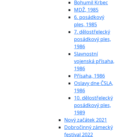
Bohumil Krbec
MDŽ, 1985
6. posádkový
ples, 1985
7. dělostřelecký
posádkový ples,
1986
Slavnostní
vojenská přísaha,
1986
Přísaha, 1986
Oslavy dne ČSLA,
1986
10. dělostřelecký
posádkový ples,
1989
Nový začátek 2021
Dobročinný zámecký
festival 2022