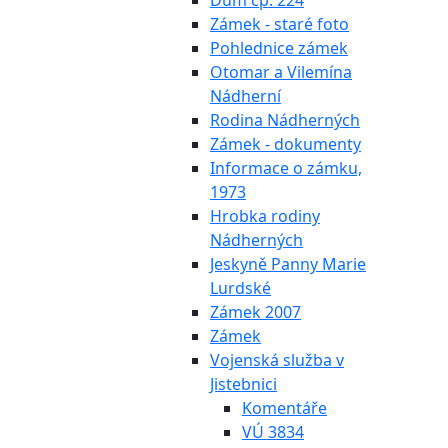
Dům čp. 224
Zámek - staré foto
Pohlednice zámek
Otomar a Vilemína
Nádherní
Rodina Nádherných
Zámek - dokumenty
Informace o zámku,
1973
Hrobka rodiny
Nádherných
Jeskyně Panny Marie
Lurdské
Zámek 2007
Zámek
Vojenská služba v
Jistebnici
Komentáře
VÚ 3834