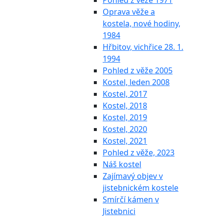
Pohled z věže 1971
Oprava věže a
kostela, nové hodiny,
1984
Hřbitov, vichřice 28. 1.
1994
Pohled z věže 2005
Kostel, leden 2008
Kostel, 2017
Kostel, 2018
Kostel, 2019
Kostel, 2020
Kostel, 2021
Pohled z věže, 2023
Náš kostel
Zajímavý objev v
jistebnickém kostele
Smírčí kámen v
Jistebnici