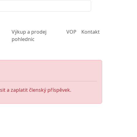
Výkup a prodej
VOP
Kontakt
pohlednic
it a zaplatit členský příspěvek.