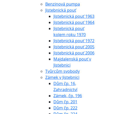
Benzinová pumpa
Jistebnická pouť
Jistebnická pouť 1963
Jistebnická pouť 1964
Jistebnická pouť
kolem roku 1970
Jistebnická pouť 1972
Jistebnická pouť 2005
Jistebnická pouť 2006
Majdalenská pouť v
Jistebnici
Tvůrcům svobody
Zámek v Jistebnici
Dům čp. 16,
Zahradnictví
Zámek, čp. 196
Dům čp. 201
Dům čp. 222