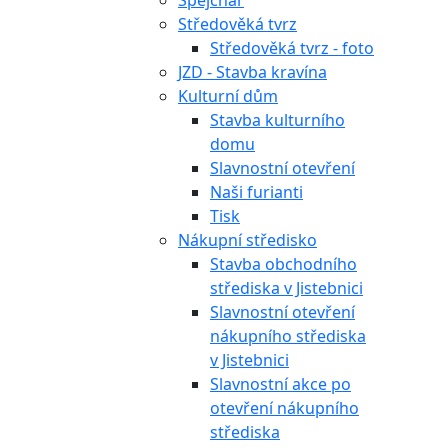
Špejchar
Středověká tvrz
Středověká tvrz - foto
JZD - Stavba kravína
Kulturní dům
Stavba kulturního
domu
Slavnostní otevření
Naši furianti
Tisk
Nákupní středisko
Stavba obchodního
střediska v Jistebnici
Slavnostní otevření
nákupního střediska
v Jistebnici
Slavnostní akce po
otevření nákupního
střediska