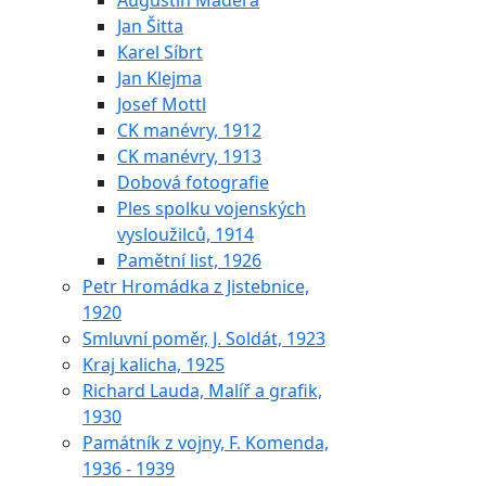
Augustin Maděra
Jan Šitta
Karel Síbrt
Jan Klejma
Josef Mottl
CK manévry, 1912
CK manévry, 1913
Dobová fotografie
Ples spolku vojenských
vysloužilců, 1914
Pamětní list, 1926
Petr Hromádka z Jistebnice,
1920
Smluvní poměr, J. Soldát, 1923
Kraj kalicha, 1925
Richard Lauda, Malíř a grafik,
1930
Památník z vojny, F. Komenda,
1936 - 1939