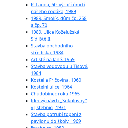
R. Lauda, 60. výročí úmrtí
našeho rodáka, 1989
1989, Smolík, dům čp. 258
a čp. 70
1989, Ulice Koželužská,
Sídliště II.
Stavba obchodního
střediska, 1984
Artisté na laně, 1969
Stavba vodovodu u Tisové,
1984
Kostel a Fričovina, 1960
Kostelní ulice, 1964
Chudobinec roku 1965
Ideový návrh ,,Sokolovny''
v Jistebnici, 1931
Stavba potrubí topení z
pavilonu do školy, 1969