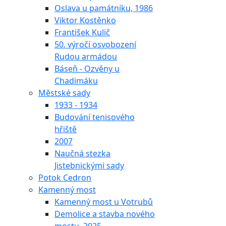
Oslava u památníku, 1986
Viktor Kostěnko
František Kulič
50. výročí osvobození
Rudou armádou
Báseň - Ozvěny u
Chadimáku
Městské sady
1933 - 1934
Budování tenisového
hřiště
2007
Naučná stezka
Jistebnickými sady
Potok Cedron
Kamenný most
Kamenný most u Votrubů
Demolice a stavba nového