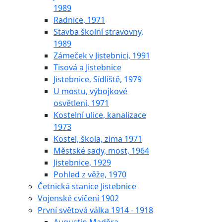
1989
Radnice, 1971
Stavba školní stravovny,
1989
Zámeček v Jistebnici, 1991
Tisová a Jistebnice
Jistebnice, Sídliště, 1979
U mostu, výbojkové
osvětlení, 1971
Kostelní ulice, kanalizace
1973
Kostel, škola, zima 1971
Městské sady, most, 1964
Jistebnice, 1929
Pohled z věže, 1970
Četnická stanice Jistebnice
Vojenské cvičení 1902
První světová válka 1914 - 1918