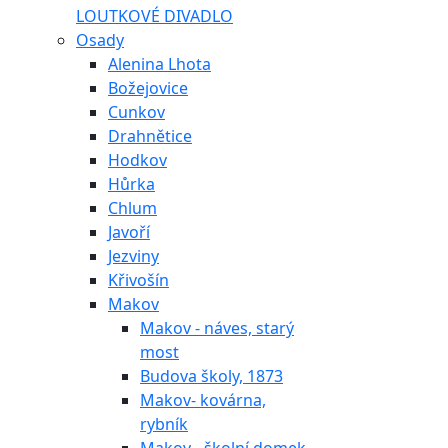
LOUTKOVÉ DIVADLO
Osady
Alenina Lhota
Božejovice
Cunkov
Drahnětice
Hodkov
Hůrka
Chlum
Javoří
Jezviny
Křivošín
Makov
Makov - náves, starý
most
Budova školy, 1873
Makov- kovárna,
rybník