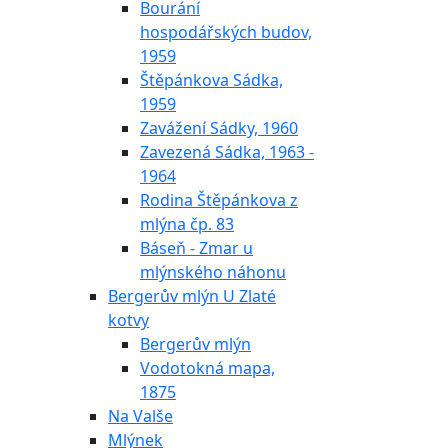
Bourání
hospodářských budov,
1959
Štěpánkova Sádka,
1959
Zavážení Sádky, 1960
Zavezená Sádka, 1963 -
1964
Rodina Štěpánkova z
mlýna čp. 83
Báseň - Zmar u
mlýnského náhonu
Bergerův mlýn U Zlaté
kotvy
Bergerův mlýn
Vodotokná mapa,
1875
Na Valše
Mlýnek