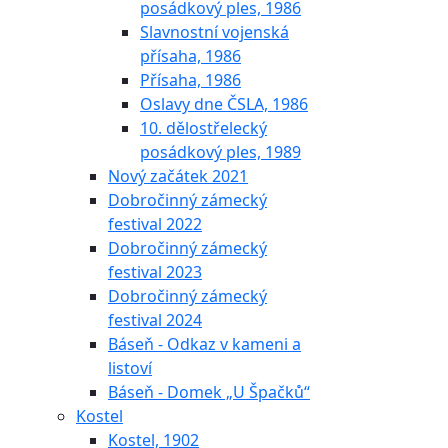
posádkový ples, 1986
Slavnostní vojenská
přísaha, 1986
Přísaha, 1986
Oslavy dne ČSLA, 1986
10. dělostřelecký
posádkový ples, 1989
Nový začátek 2021
Dobročinný zámecký
festival 2022
Dobročinný zámecký
festival 2023
Dobročinný zámecký
festival 2024
Báseň - Odkaz v kameni a
listoví
Báseň - Domek „U Špačků“
Kostel
Kostel, 1902