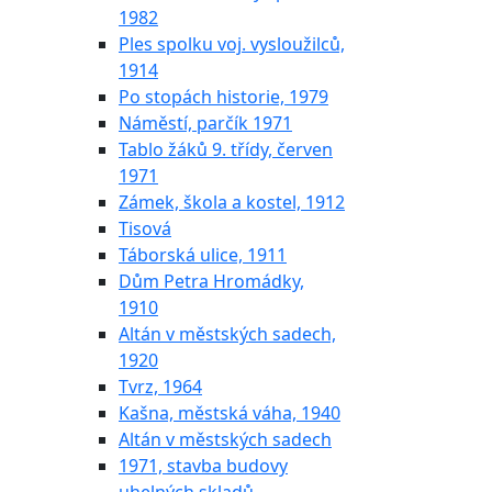
1982
Ples spolku voj. vysloužilců,
1914
Po stopách historie, 1979
Náměstí, parčík 1971
Tablo žáků 9. třídy, červen
1971
Zámek, škola a kostel, 1912
Tisová
Táborská ulice, 1911
Dům Petra Hromádky,
1910
Altán v městských sadech,
1920
Tvrz, 1964
Kašna, městská váha, 1940
Altán v městských sadech
1971, stavba budovy