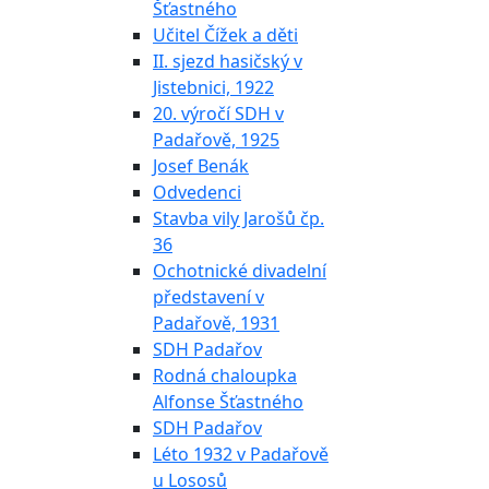
Šťastného
Učitel Čížek a děti
II. sjezd hasičský v
Jistebnici, 1922
20. výročí SDH v
Padařově, 1925
Josef Benák
Odvedenci
Stavba vily Jarošů čp.
36
Ochotnické divadelní
představení v
Padařově, 1931
SDH Padařov
Rodná chaloupka
Alfonse Šťastného
SDH Padařov
Léto 1932 v Padařově
u Lososů