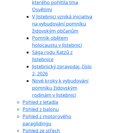
kterého pohltila tma
Osvětimi
V Jistebnici vzniká iniciativa
na vybudování pomníku
židovským občanům
Pomník obětem
holocaustu v Jistebnici
Sága rodu Katzů z
Jistebnice
Jistebnický zpravodaj, číslo
2, 2026
Nové kroky k vybudování
pomníku židovským
rodinám v Jistebnici
Pohled z letadla
Pohled z balonu
Pohled z motorového
paraglidingu
Pohled ze střech