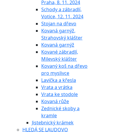
Praha, 8. 11. 2024
Schody a zábradlí,
Votice, 12. 11. 2024
Stojan na dřevo
Kovaná garnýž,
Strahovský klášter
Kovaná garnýž
Kované zábradlí,
Milevský klášter
Kovaný koš na dřevo
pro myslivce
Lavička a křesla
Vrata a vrátka
Vrata ke stodole
Kovaná růže
Zednické skoby a
kramle
Jistebnický krámek
HLEDÁ SE LAUDOVO