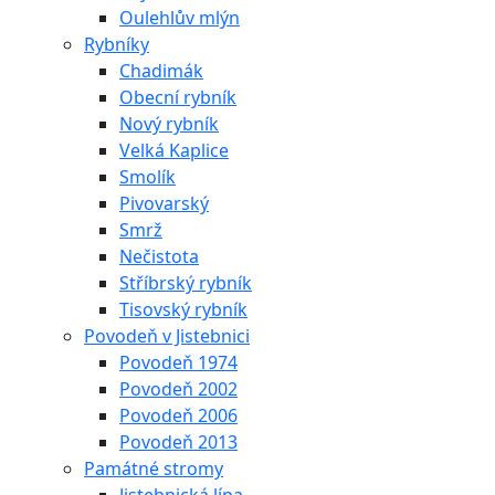
Oulehlův mlýn
Rybníky
Chadimák
Obecní rybník
Nový rybník
Velká Kaplice
Smolík
Pivovarský
Smrž
Nečistota
Stříbrský rybník
Tisovský rybník
Povodeň v Jistebnici
Povodeň 1974
Povodeň 2002
Povodeň 2006
Povodeň 2013
Památné stromy