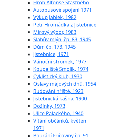
Hrob Alfonse Šťastného
Autobusové spojení 1971
Výkup jablek, 1982
Petr Hromádka z Jistebnice
Mírový výbor, 1983
Slabův mlýn, čp. 83, 1945
Dům čp. 173, 1945
Jistebnice, 1971
Vánoční stromek, 1977
Koupaliště Smolík, 1974
Cyklistický klub, 1930
Oslavy májových dnů, 1954
Budování hřiště, 1923
Jistebnická kašna, 1900
Dožínky, 1973
Ulice Palackého, 1940
Vítání občánků, květen
1971
Bourání Fričoviny čp. 91,