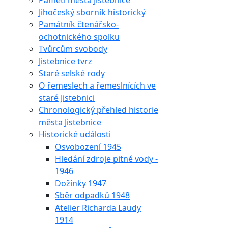
Paměti města Jistebnice
Jihočeský sborník historický
Památník čtenářsko-
ochotnického spolku
Tvůrcům svobody
Jistebnice tvrz
Staré selské rody
O řemeslech a řemeslnících ve
staré Jistebnici
Chronologický přehled historie
města Jistebnice
Historické události
Osvobození 1945
Hledání zdroje pitné vody -
1946
Dožínky 1947
Sběr odpadků 1948
Atelier Richarda Laudy
1914