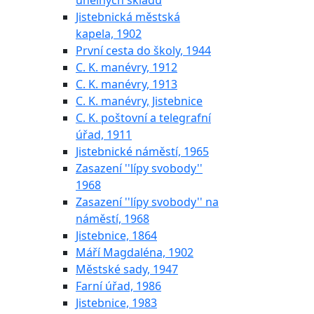
uhelných skladů
Jistebnická městská
kapela, 1902
První cesta do školy, 1944
C. K. manévry, 1912
C. K. manévry, 1913
C. K. manévry, Jistebnice
C. K. poštovní a telegrafní
úřad, 1911
Jistebnické náměstí, 1965
Zasazení ''lípy svobody''
1968
Zasazení ''lípy svobody'' na
náměstí, 1968
Jistebnice, 1864
Máří Magdaléna, 1902
Městské sady, 1947
Farní úřad, 1986
Jistebnice, 1983