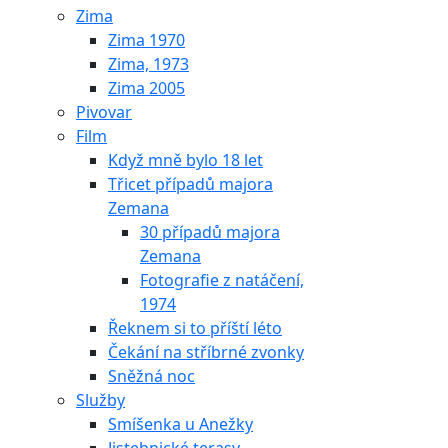
Zima
Zima 1970
Zima, 1973
Zima 2005
Pivovar
Film
Když mně bylo 18 let
Třicet případů majora
Zemana
30 případů majora
Zemana
Fotografie z natáčení,
1974
Řeknem si to příští léto
Čekání na stříbrné zvonky
Sněžná noc
Služby
Smíšenka u Anežky