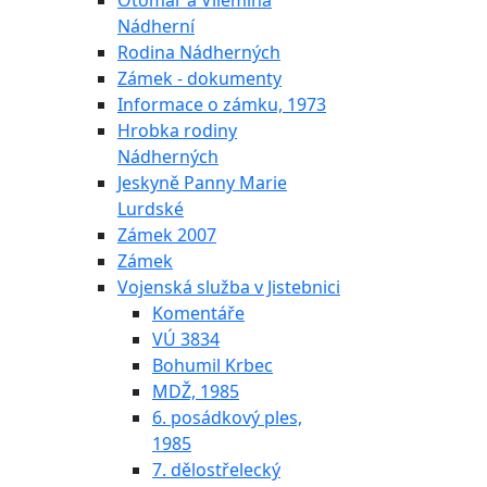
Otomar a Vilemína
Nádherní
Rodina Nádherných
Zámek - dokumenty
Informace o zámku, 1973
Hrobka rodiny
Nádherných
Jeskyně Panny Marie
Lurdské
Zámek 2007
Zámek
Vojenská služba v Jistebnici
Komentáře
VÚ 3834
Bohumil Krbec
MDŽ, 1985
6. posádkový ples,
1985
7. dělostřelecký