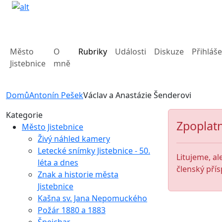
Město
O
Rubriky
Události
Diskuze
Přihláše
Jistebnice
mně
Domů
Antonín Pešek
Václav a Anastázie Šenderovi
Kategorie
Zpoplatn
Město Jistebnice
Živý náhled kamery
Letecké snímky Jistebnice - 50.
Litujeme, al
léta a dnes
členský přís
Znak a historie města
Jistebnice
Kašna sv. Jana Nepomuckého
Požár 1880 a 1883