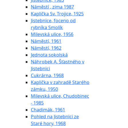
Jistebnice, 1983
Náměstí , zima 1987
Kaplička Sv. Trojice, 1925
Jistebnice, foceno od
rybníka Smolík
Milevská ulice, 1956
Náměstí, 1961
Náměstí, 1962
Jednota sokolská
Náhrobek A. Šťastného v
Jistebnici
Cukrárna, 1968
Kaplička v zahradě Starého
zámku, 1950
Milevská ulice, Chudobinec
- 1985
Chadimák, 1961
Pohled na Jistebnici ze
Staré hory, 1968