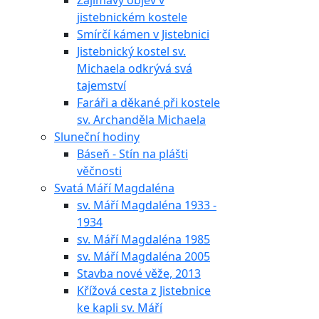
Zajímavý objev v
jistebnickém kostele
Smírčí kámen v Jistebnici
Jistebnický kostel sv.
Michaela odkrývá svá
tajemství
Faráři a děkané při kostele
sv. Archanděla Michaela
Sluneční hodiny
Báseň - Stín na plášti
věčnosti
Svatá Máří Magdaléna
sv. Máří Magdaléna 1933 -
1934
sv. Máří Magdaléna 1985
sv. Máří Magdaléna 2005
Stavba nové věže, 2013
Křížová cesta z Jistebnice
ke kapli sv. Máří