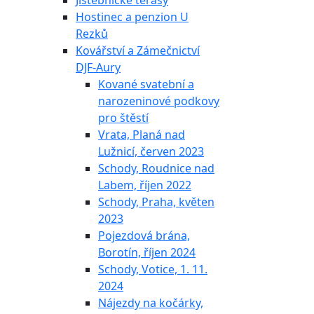
Jistebnické terasy
Hostinec a penzion U
Rezků
Kovářství a Zámečnictví
DJF-Aury
Kované svatební a
narozeninové podkovy
pro štěstí
Vrata, Planá nad
Lužnicí, červen 2023
Schody, Roudnice nad
Labem, říjen 2022
Schody, Praha, květen
2023
Pojezdová brána,
Borotín, říjen 2024
Schody, Votice, 1. 11.
2024
Nájezdy na kočárky,