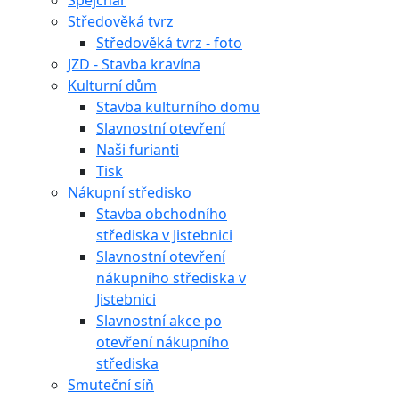
Špejchar
Středověká tvrz
Středověká tvrz - foto
JZD - Stavba kravína
Kulturní dům
Stavba kulturního domu
Slavnostní otevření
Naši furianti
Tisk
Nákupní středisko
Stavba obchodního
střediska v Jistebnici
Slavnostní otevření
nákupního střediska v
Jistebnici
Slavnostní akce po
otevření nákupního
střediska
Smuteční síň