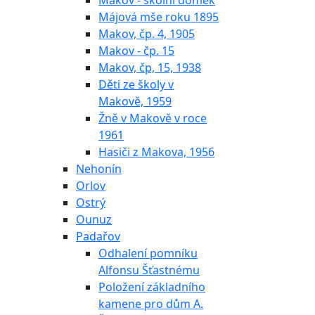
Makov - školní domek
Májová mše roku 1895
Makov, čp. 4, 1905
Makov - čp. 15
Makov, čp, 15, 1938
Děti ze školy v
Makově, 1959
Žně v Makově v roce
1961
Hasiči z Makova, 1956
Nehonín
Orlov
Ostrý
Ounuz
Padařov
Odhalení pomníku
Alfonsu Šťastnému
Položení základního
kamene pro dům A.