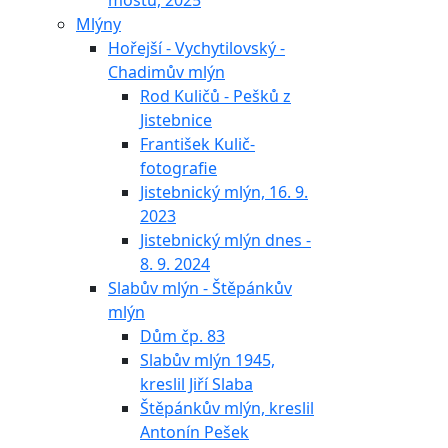
mostu, 2025
Mlýny
Hořejší - Vychytilovský -
Chadimův mlýn
Rod Kuličů - Pešků z
Jistebnice
František Kulič-
fotografie
Jistebnický mlýn, 16. 9.
2023
Jistebnický mlýn dnes -
8. 9. 2024
Slabův mlýn - Štěpánkův
mlýn
Dům čp. 83
Slabův mlýn 1945,
kreslil Jiří Slaba
Štěpánkův mlýn, kreslil
Antonín Pešek