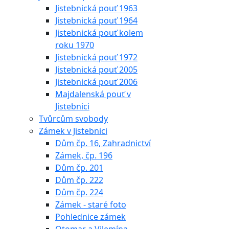
Jistebnická pouť 1963
Jistebnická pouť 1964
Jistebnická pouť kolem
roku 1970
Jistebnická pouť 1972
Jistebnická pouť 2005
Jistebnická pouť 2006
Majdalenská pouť v
Jistebnici
Tvůrcům svobody
Zámek v Jistebnici
Dům čp. 16, Zahradnictví
Zámek, čp. 196
Dům čp. 201
Dům čp. 222
Dům čp. 224
Zámek - staré foto
Pohlednice zámek