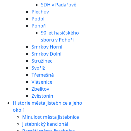
SDH v Padařově
Plechov
Podol
Pohoří
90 let hasičského
sboru v Pohoří
Smrkov Horní
Smrkov Dolní
Stružinec
Svoříž
Třemešná
Vlásenice
Zbelítov
Zvěstonín
Historie města Jistebnice a jeho
okolí
Minulost města Jistebnice
Jistebnický kancionál