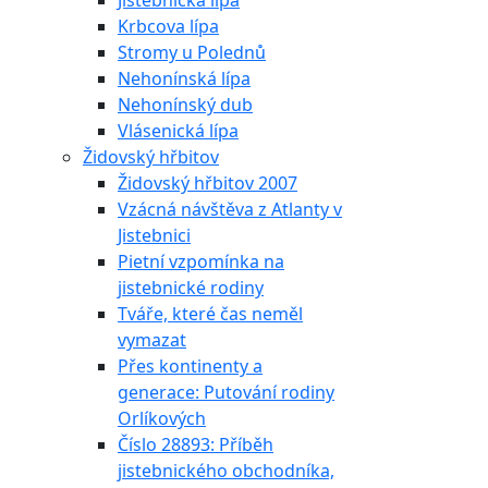
Jistebnická lípa
Krbcova lípa
Stromy u Polednů
Nehonínská lípa
Nehonínský dub
Vlásenická lípa
Židovský hřbitov
Židovský hřbitov 2007
Vzácná návštěva z Atlanty v
Jistebnici
Pietní vzpomínka na
jistebnické rodiny
Tváře, které čas neměl
vymazat
Přes kontinenty a
generace: Putování rodiny
Orlíkových
Číslo 28893: Příběh
jistebnického obchodníka,