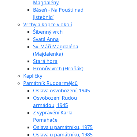
Magdalény
Báseň - Na Poušti nad
Jistebnicí
Vrchy a kopce v okolí
Šibenný vrch
Svatá Anna
Sv. Máří Magdaléna
(Majdalenka)
Stará hora
Hronův vrch (Hroňák)
Kapličky
Památník Rudoarmějců
Oslava osvobození, 1945
Osvobození Rudou
armádou, 1945
Z vyprávění Karla
Pomahače
Oslava u památníku, 1975
Oslava u památníku, 1985