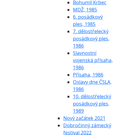
Bohumil Krbec
MDŽ, 1985
6. posádkový
ples, 1985
7. dělostřelecký
posádkový ples,
1986
Slavnostní
vojenská přísaha,
1986
Přísaha, 1986
Oslavy dne ČSLA,
1986
10. dělostřelecký
posádkový ples,
1989
Nový začátek 2021
Dobročinný zámecký
festival 2022