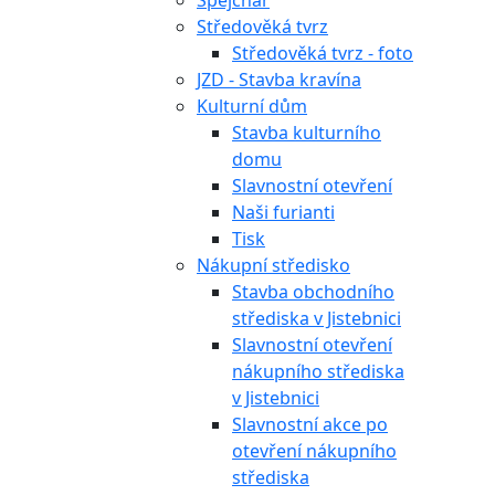
Špejchar
Středověká tvrz
Středověká tvrz - foto
JZD - Stavba kravína
Kulturní dům
Stavba kulturního
domu
Slavnostní otevření
Naši furianti
Tisk
Nákupní středisko
Stavba obchodního
střediska v Jistebnici
Slavnostní otevření
nákupního střediska
v Jistebnici
Slavnostní akce po
otevření nákupního
střediska