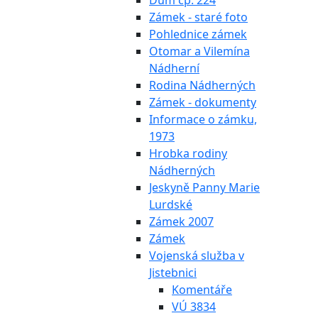
Dům čp. 224
Zámek - staré foto
Pohlednice zámek
Otomar a Vilemína
Nádherní
Rodina Nádherných
Zámek - dokumenty
Informace o zámku,
1973
Hrobka rodiny
Nádherných
Jeskyně Panny Marie
Lurdské
Zámek 2007
Zámek
Vojenská služba v
Jistebnici
Komentáře
VÚ 3834