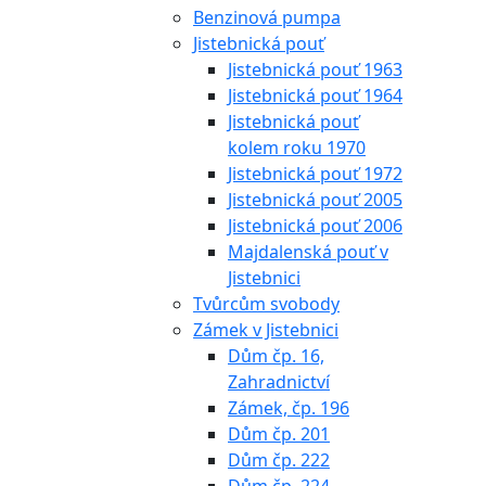
Benzinová pumpa
Jistebnická pouť
Jistebnická pouť 1963
Jistebnická pouť 1964
Jistebnická pouť
kolem roku 1970
Jistebnická pouť 1972
Jistebnická pouť 2005
Jistebnická pouť 2006
Majdalenská pouť v
Jistebnici
Tvůrcům svobody
Zámek v Jistebnici
Dům čp. 16,
Zahradnictví
Zámek, čp. 196
Dům čp. 201
Dům čp. 222