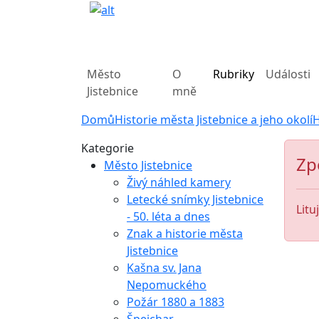
Město
O
Rubriky
Události
Jistebnice
mně
Domů
Historie města Jistebnice a jeho okolí
H
Kategorie
Zp
Město Jistebnice
Živý náhled kamery
Letecké snímky Jistebnice
Litu
- 50. léta a dnes
Znak a historie města
Jistebnice
Kašna sv. Jana
Nepomuckého
Požár 1880 a 1883