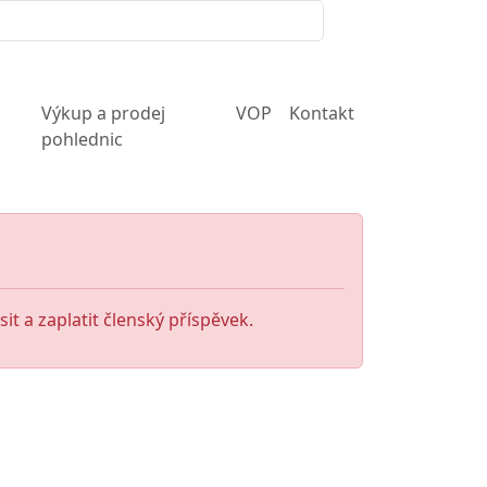
Výkup a prodej
VOP
Kontakt
pohlednic
it a zaplatit členský příspěvek.