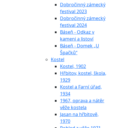
Dobročinný zámecký
festival 2023
Dobročinný zámecký
festival 2024
Báseň - Odkaz v
kameni a listoví
Báseň - Domek „U
Špačků“
Kostel
Kostel, 1902
Hřbitov, kostel, škola,
1929
Kostel a Farní úřad,
1934
1967, oprava a nátěr
věže kostela
Jasan na hřbitově,
1970