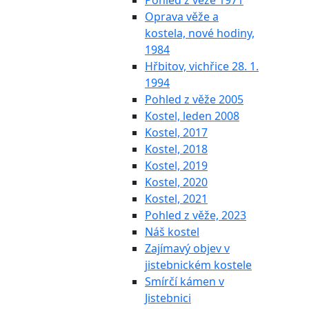
Pohled z věže 1971
Oprava věže a
kostela, nové hodiny,
1984
Hřbitov, vichřice 28. 1.
1994
Pohled z věže 2005
Kostel, leden 2008
Kostel, 2017
Kostel, 2018
Kostel, 2019
Kostel, 2020
Kostel, 2021
Pohled z věže, 2023
Náš kostel
Zajímavý objev v
jistebnickém kostele
Smírčí kámen v
Jistebnici