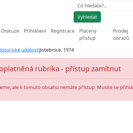
Vyhledat
Diskuze
Přihlášení
Registrace
Placený
Prodej
přístup
obrazů
istorické události
Jistebnice, 1974
oplatněná rubrika - přístup zamítnut
jeme, ale k tomuto obsahu nemáte přístup. Musíte se přihlás