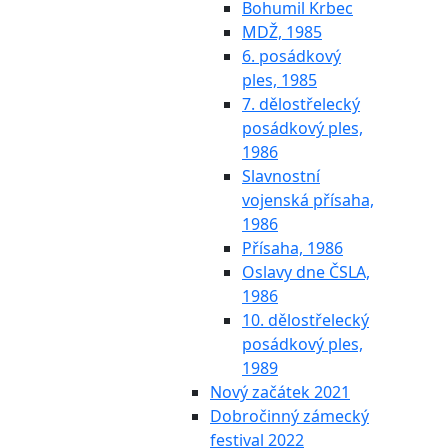
Bohumil Krbec
MDŽ, 1985
6. posádkový
ples, 1985
7. dělostřelecký
posádkový ples,
1986
Slavnostní
vojenská přísaha,
1986
Přísaha, 1986
Oslavy dne ČSLA,
1986
10. dělostřelecký
posádkový ples,
1989
Nový začátek 2021
Dobročinný zámecký
festival 2022