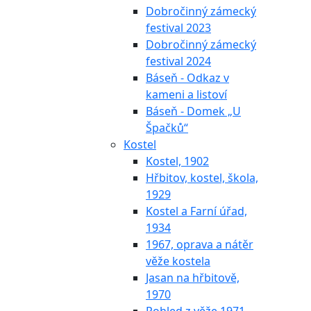
Dobročinný zámecký
festival 2023
Dobročinný zámecký
festival 2024
Báseň - Odkaz v
kameni a listoví
Báseň - Domek „U
Špačků“
Kostel
Kostel, 1902
Hřbitov, kostel, škola,
1929
Kostel a Farní úřad,
1934
1967, oprava a nátěr
věže kostela
Jasan na hřbitově,
1970