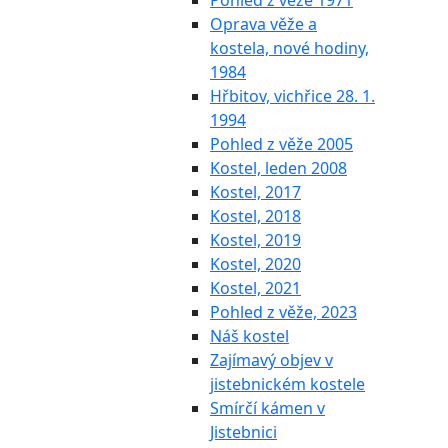
Pohled z věže 1971
Oprava věže a
kostela, nové hodiny,
1984
Hřbitov, vichřice 28. 1.
1994
Pohled z věže 2005
Kostel, leden 2008
Kostel, 2017
Kostel, 2018
Kostel, 2019
Kostel, 2020
Kostel, 2021
Pohled z věže, 2023
Náš kostel
Zajímavý objev v
jistebnickém kostele
Smírčí kámen v
Jistebnici