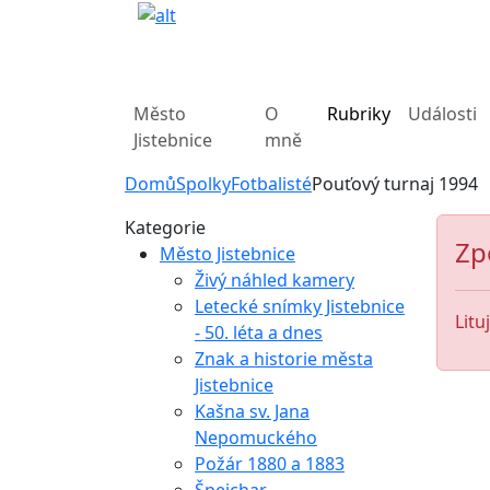
Město
O
Rubriky
Události
Jistebnice
mně
Domů
Spolky
Fotbalisté
Pouťový turnaj 1994
Kategorie
Zp
Město Jistebnice
Živý náhled kamery
Letecké snímky Jistebnice
Litu
- 50. léta a dnes
Znak a historie města
Jistebnice
Kašna sv. Jana
Nepomuckého
Požár 1880 a 1883