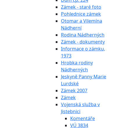
Dům čp. 224
Zámek - staré foto
Pohlednice zámek
Otomar a Vilemína
Nádherní
Rodina Nádherných
Zámek - dokumenty
Informace o zámku,
1973
Hrobka rodiny
Nádherných
Jeskyně Panny Marie
Lurdské
Zámek 2007
Zámek
Vojenská služba v
Jistebnici
Komentáře
VÚ 3834