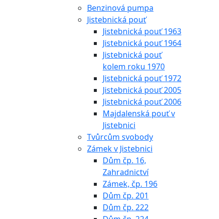
Benzinová pumpa
Jistebnická pouť
Jistebnická pouť 1963
Jistebnická pouť 1964
Jistebnická pouť
kolem roku 1970
Jistebnická pouť 1972
Jistebnická pouť 2005
Jistebnická pouť 2006
Majdalenská pouť v
Jistebnici
Tvůrcům svobody
Zámek v Jistebnici
Dům čp. 16,
Zahradnictví
Zámek, čp. 196
Dům čp. 201
Dům čp. 222