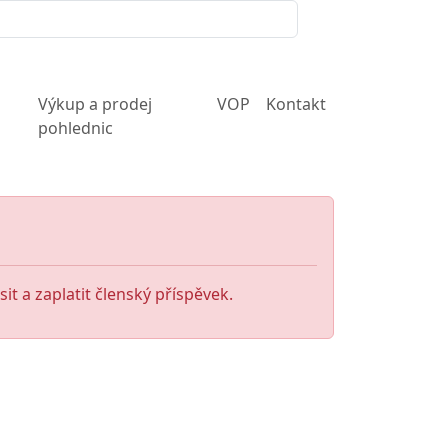
Výkup a prodej
VOP
Kontakt
pohlednic
it a zaplatit členský příspěvek.