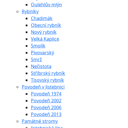
Oulehlův mlýn
Rybníky
Chadimák
Obecní rybník
Nový rybník
Velká Kaplice
Smolík
Pivovarský
Smrž
Nečistota
Stříbrský rybník
Tisovský rybník
Povodeň v Jistebnici
Povodeň 1974
Povodeň 2002
Povodeň 2006
Povodeň 2013
Památné stromy