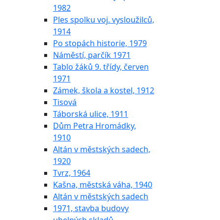
1982
Ples spolku voj. vysloužilců,
1914
Po stopách historie, 1979
Náměstí, parčík 1971
Tablo žáků 9. třídy, červen
1971
Zámek, škola a kostel, 1912
Tisová
Táborská ulice, 1911
Dům Petra Hromádky,
1910
Altán v městských sadech,
1920
Tvrz, 1964
Kašna, městská váha, 1940
Altán v městských sadech
1971, stavba budovy