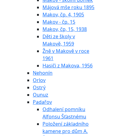
Makov - školní domek
Májová mše roku 1895
Makov, čp. 4, 1905
Makov - čp. 15
Makov, čp, 15, 1938
Děti ze školy v
Makově, 1959
Žně v Makově v roce
1961
Hasiči z Makova, 1956
Nehonín
Orlov
Ostrý
Ounuz
Padařov
Odhalení pomníku
Alfonsu Šťastnému
Položení základního
kamene pro dům A.