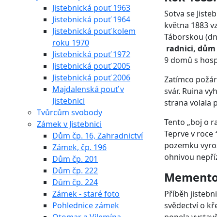
Jistebnická pouť 1963
Sotva se Jiste
Jistebnická pouť 1964
května 1883 vz
Jistebnická pouť kolem
Táborskou (dne
roku 1970
radnici, dům
Jistebnická pouť 1972
9 domů s hosp
Jistebnická pouť 2005
Jistebnická pouť 2006
Zatímco požár 
Majdalenská pouť v
svár. Ruina vy
Jistebnici
strana volala
Tvůrcům svobody
Tento „boj o r
Zámek v Jistebnici
Teprve v roce
Dům čp. 16, Zahradnictví
pozemku vyros
Zámek, čp. 196
ohnivou nepří
Dům čp. 201
Dům čp. 222
Memento
Dům čp. 224
Zámek - staré foto
Příběh jistebn
Pohlednice zámek
svědectví o kř