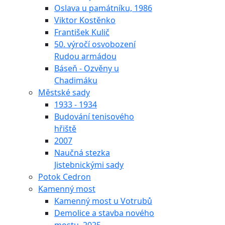
Oslava u památníku, 1986
Viktor Kostěnko
František Kulič
50. výročí osvobození
Rudou armádou
Báseň - Ozvěny u
Chadimáku
Městské sady
1933 - 1934
Budování tenisového
hřiště
2007
Naučná stezka
Jistebnickými sady
Potok Cedron
Kamenný most
Kamenný most u Votrubů
Demolice a stavba nového