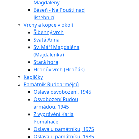
Magdalény
Báseň - Na Poušti nad
Jistebnicí
Vrchy a kopce v okolí
Šibenný vrch
Svatá Anna
Sv. Máří Magdaléna
(Majdalenka)
Stará hora
Hronův vrch (Hroňák)
Kapličky
Památník Rudoarmějců
Oslava osvobození, 1945
Osvobození Rudou
armádou, 1945
Z vyprávění Karla
Pomahače
Oslava u památníku, 1975
Oslava u památníku, 1985