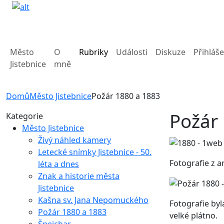
Město
O
Rubriky
Události
Diskuze
Přihláše
Jistebnice
mně
Domů
Město Jistebnice
Požár 1880 a 1883
Požár
Kategorie
Město Jistebnice
Živý náhled kamery
Letecké snímky Jistebnice - 50.
Fotografie z a
léta a dnes
Znak a historie města
Jistebnice
Kašna sv. Jana Nepomuckého
Fotografie byl
Požár 1880 a 1883
velké plátno.