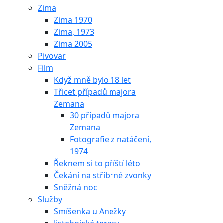
Zima
Zima 1970
Zima, 1973
Zima 2005
Pivovar
Film
Když mně bylo 18 let
Třicet případů majora
Zemana
30 případů majora
Zemana
Fotografie z natáčení,
1974
Řeknem si to příští léto
Čekání na stříbrné zvonky
Sněžná noc
Služby
Smíšenka u Anežky