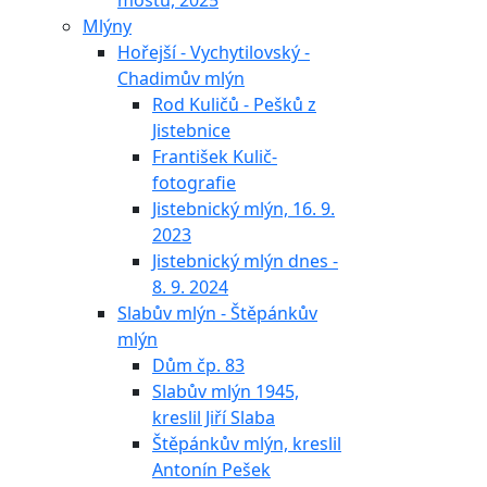
mostu, 2025
Mlýny
Hořejší - Vychytilovský -
Chadimův mlýn
Rod Kuličů - Pešků z
Jistebnice
František Kulič-
fotografie
Jistebnický mlýn, 16. 9.
2023
Jistebnický mlýn dnes -
8. 9. 2024
Slabův mlýn - Štěpánkův
mlýn
Dům čp. 83
Slabův mlýn 1945,
kreslil Jiří Slaba
Štěpánkův mlýn, kreslil
Antonín Pešek