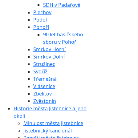
SDH v Padařově
Plechov
Podol
Pohoří
90 let hasičského
sboru v Pohoří
Smrkov Horní
Smrkov Dolní
Stružinec
Svoříž
Třemešná
Vlásenice
Zbelítov
Zvěstonín
Historie města Jistebnice a jeho
okolí
Minulost města Jistebnice
Jistebnický kancionál