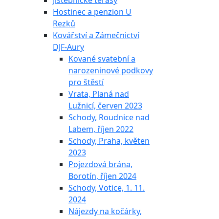
Jistebnické terasy
Hostinec a penzion U
Rezků
Kovářství a Zámečnictví
DJF-Aury
Kované svatební a
narozeninové podkovy
pro štěstí
Vrata, Planá nad
Lužnicí, červen 2023
Schody, Roudnice nad
Labem, říjen 2022
Schody, Praha, květen
2023
Pojezdová brána,
Borotín, říjen 2024
Schody, Votice, 1. 11.
2024
Nájezdy na kočárky,