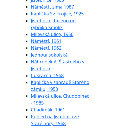
Jistebnice, 1983
Náměstí , zima 1987
Kaplička Sv. Trojice, 1925
Jistebnice, foceno od
rybníka Smolík
Milevská ulice, 1956
Náměstí, 1961
Náměstí, 1962
Jednota sokolská
Náhrobek A. Šťastného v
Jistebnici
Cukrárna, 1968
Kaplička v zahradě Starého
zámku, 1950
Milevská ulice, Chudobinec
- 1985
Chadimák, 1961
Pohled na Jistebnici ze
Staré hory, 1968