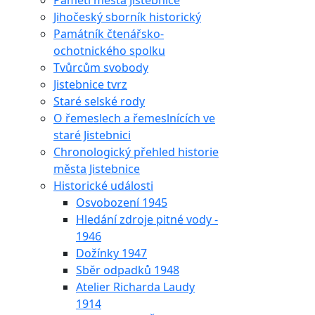
Paměti města Jistebnice
Jihočeský sborník historický
Památník čtenářsko-
ochotnického spolku
Tvůrcům svobody
Jistebnice tvrz
Staré selské rody
O řemeslech a řemeslnících ve
staré Jistebnici
Chronologický přehled historie
města Jistebnice
Historické události
Osvobození 1945
Hledání zdroje pitné vody -
1946
Dožínky 1947
Sběr odpadků 1948
Atelier Richarda Laudy
1914