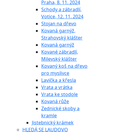
Praha, 8. 11. 2024
Schody a zábradlí,
Votice, 12. 11. 2024
Stojan na dřevo
Kovaná garnýž,
Strahovský klášter
Kovaná garnýž
Kované zábradlí,
Milevský klášter
Kovaný koš na dřevo
pro myslivce
Lavička a křesla
Vrata a vrátka
Vrata ke stodole
Kovaná růže
Zednické skoby a
kramle
Jistebnický krámek
HLEDÁ SE LAUDOVO