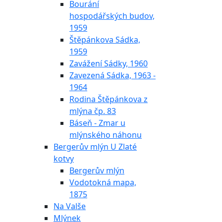
Bourání
hospodářských budov,
1959
Štěpánkova Sádka,
1959
Zavážení Sádky, 1960
Zavezená Sádka, 1963 -
1964
Rodina Štěpánkova z
mlýna čp. 83
Báseň - Zmar u
mlýnského náhonu
Bergerův mlýn U Zlaté
kotvy
Bergerův mlýn
Vodotokná mapa,
1875
Na Valše
Mlýnek