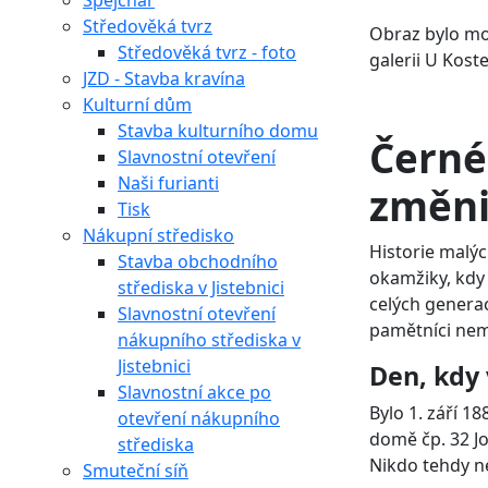
Špejchar
Středověká tvrz
Obraz bylo mo
Středověká tvrz - foto
galerii U Kost
JZD - Stavba kravína
Kulturní dům
Stavba kulturního domu
Černé 
Slavnostní otevření
Naši furianti
změni
Tisk
Nákupní středisko
Historie malý
Stavba obchodního
okamžiky, kdy 
střediska v Jistebnici
celých generac
Slavnostní otevření
pamětníci nem
nákupního střediska v
Jistebnici
Den, kdy 
Slavnostní akce po
Bylo 1. září 1
otevření nákupního
domě čp. 32 Jo
střediska
Nikdo tehdy ne
Smuteční síň