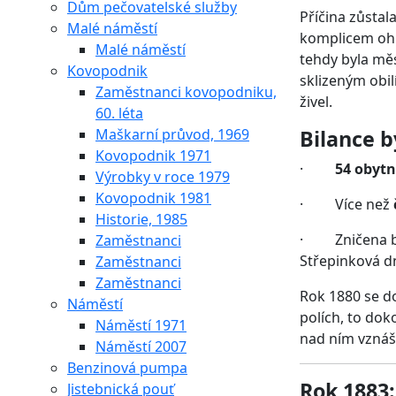
Dům pečovatelské služby
Příčina zůstala
Malé náměstí
komplicem ohn
Malé náměstí
tehdy byla mě
Kovopodnik
sklizeným obil
Zaměstnanci kovopodniku,
živel.
60. léta
Maškarní průvod, 1969
Bilance by
Kovopodnik 1971
·
54 obytn
Výrobky v roce 1979
Kovopodnik 1981
·
Více než
Historie, 1985
·
Zničena b
Zaměstnanci
Střepinková d
Zaměstnanci
Zaměstnanci
Rok 1880 se do
Náměstí
polích, to dok
Náměstí 1971
nad ním vznáše
Náměstí 2007
Benzinová pumpa
Rok 1883:
Jistebnická pouť