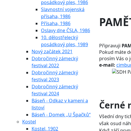
posádkový ples, 1986
Slavnostní vojenská
přísaha, 1986
PAMĚT
Přísaha, 1986
Oslavy dne ČSLA, 1986
10. dělostřelecký
posádkový ples, 1989
Připravuji
PAM
Nový začátek 2021
Pokud máte dom
prosím Vás o j
Dobročinný zámecký
e-mail:
cimbu
festival 2022
Dobročinný zámecký
festival 2023
Dobročinný zámecký
festival 2024
Báseň - Odkaz v kameni a
Černé r
listoví
Báseň - Domek „U Špačků“
Všední dny tic
Kostel
však osud náhle
Kostel, 1902
Když září prvn