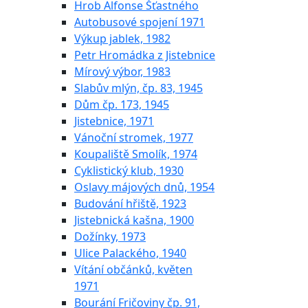
Hrob Alfonse Šťastného
Autobusové spojení 1971
Výkup jablek, 1982
Petr Hromádka z Jistebnice
Mírový výbor, 1983
Slabův mlýn, čp. 83, 1945
Dům čp. 173, 1945
Jistebnice, 1971
Vánoční stromek, 1977
Koupaliště Smolík, 1974
Cyklistický klub, 1930
Oslavy májových dnů, 1954
Budování hřiště, 1923
Jistebnická kašna, 1900
Dožínky, 1973
Ulice Palackého, 1940
Vítání občánků, květen
1971
Bourání Fričoviny čp. 91,