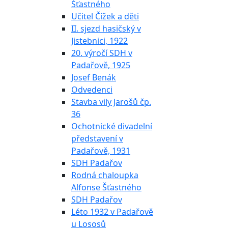
Šťastného
Učitel Čížek a děti
II. sjezd hasičský v
Jistebnici, 1922
20. výročí SDH v
Padařově, 1925
Josef Benák
Odvedenci
Stavba vily Jarošů čp.
36
Ochotnické divadelní
představení v
Padařově, 1931
SDH Padařov
Rodná chaloupka
Alfonse Šťastného
SDH Padařov
Léto 1932 v Padařově
u Lososů