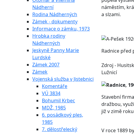
Otomar a Vilemína
popela vystav
Nádherní
náměstím, kráč
Rodina Nádherných
a slzami.
Zámek - dokumenty
Informace o zámku, 1973
Hrobka rodiny
Nádherných
Jeskyně Panny Marie
Radnice před 
Lurdské
Zámek 2007
Zdroj - Husit
Zámek
Lužnicí
Vojenská služba v Jistebnici
Komentáře
VÚ 3834
Stavební firma
Bohumil Krbec
dražbou, využi
MDŽ, 1985
již v zimě rok
6. posádkový ples,
1985
7. dělostřelecký
V roce 1889 b