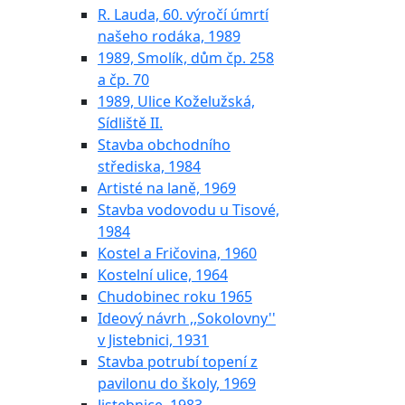
R. Lauda, 60. výročí úmrtí
našeho rodáka, 1989
1989, Smolík, dům čp. 258
a čp. 70
1989, Ulice Koželužská,
Sídliště II.
Stavba obchodního
střediska, 1984
Artisté na laně, 1969
Stavba vodovodu u Tisové,
1984
Kostel a Fričovina, 1960
Kostelní ulice, 1964
Chudobinec roku 1965
Ideový návrh ,,Sokolovny''
v Jistebnici, 1931
Stavba potrubí topení z
pavilonu do školy, 1969