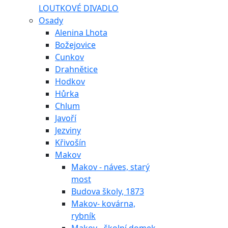
LOUTKOVÉ DIVADLO
Osady
Alenina Lhota
Božejovice
Cunkov
Drahnětice
Hodkov
Hůrka
Chlum
Javoří
Jezviny
Křivošín
Makov
Makov - náves, starý
most
Budova školy, 1873
Makov- kovárna,
rybník