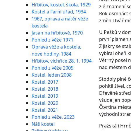
Hřbitov, kostel, škola, 1929
zlé znamení se
Kostel a Farní úřad, 1934
Rok osmnáct s
1967, oprava a nátěr věže
změnil tvář mě
kostela
U Pešků v domě
Jasan na hřbitově, 1970
první plamen s
Pohled z věže 1971
Z jiskry se sta
Oprava věže a kostela,
vybíral oheň k
nové hodiny, 1984
Větrný posel m
Hřbitov, vichřice 28. 1. 1994
nad městem d
Pohled z věže 2005
Kostel, leden 2008
Stodoly plné če
Kostel, 2017
pohltil živel, 
Kostel, 2018
Dřevěné střech
Kostel, 2019
všude jen popel
Kostel, 2020
Čtvrtina města
Kostel, 2021
východní stran
Pohled z věže, 2023
Náš kostel
Pražská i Hrnč