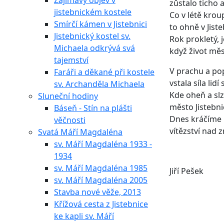
Zajímavý objev v
zůstalo ticho 
jistebnickém kostele
Co v létě kroup
Smírčí kámen v Jistebnici
to ohně v Jiste
Jistebnický kostel sv.
Rok prokletý, j
Michaela odkrývá svá
když život měs
tajemství
V prachu a pop
Faráři a děkané při kostele
vstala síla li
sv. Archanděla Michaela
Kde oheň a slz
Sluneční hodiny
město Jistebnic
Báseň - Stín na plášti
Dnes kráčíme m
věčnosti
vítězství nad
Svatá Máří Magdaléna
sv. Máří Magdaléna 1933 -
1934
sv. Máří Magdaléna 1985
Jiří Pešek
sv. Máří Magdaléna 2005
Stavba nové věže, 2013
Křížová cesta z Jistebnice
ke kapli sv. Máří