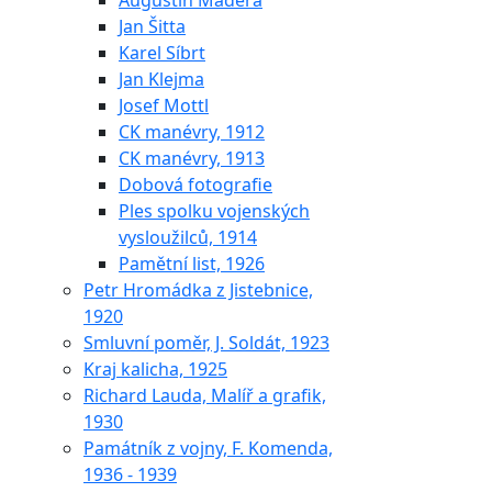
Augustin Maděra
Jan Šitta
Karel Síbrt
Jan Klejma
Josef Mottl
CK manévry, 1912
CK manévry, 1913
Dobová fotografie
Ples spolku vojenských
vysloužilců, 1914
Pamětní list, 1926
Petr Hromádka z Jistebnice,
1920
Smluvní poměr, J. Soldát, 1923
Kraj kalicha, 1925
Richard Lauda, Malíř a grafik,
1930
Památník z vojny, F. Komenda,
1936 - 1939