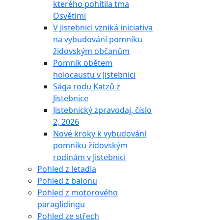
kterého pohltila tma
Osvětimi
V Jistebnici vzniká iniciativa
na vybudování pomníku
židovským občanům
Pomník obětem
holocaustu v Jistebnici
Sága rodu Katzů z
Jistebnice
Jistebnický zpravodaj, číslo
2, 2026
Nové kroky k vybudování
pomníku židovským
rodinám v Jistebnici
Pohled z letadla
Pohled z balonu
Pohled z motorového
paraglidingu
Pohled ze střech