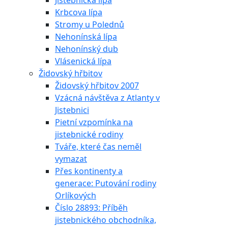
Jistebnická lípa
Krbcova lípa
Stromy u Polednů
Nehonínská lípa
Nehonínský dub
Vlásenická lípa
Židovský hřbitov
Židovský hřbitov 2007
Vzácná návštěva z Atlanty v
Jistebnici
Pietní vzpomínka na
jistebnické rodiny
Tváře, které čas neměl
vymazat
Přes kontinenty a
generace: Putování rodiny
Orlíkových
Číslo 28893: Příběh
jistebnického obchodníka,