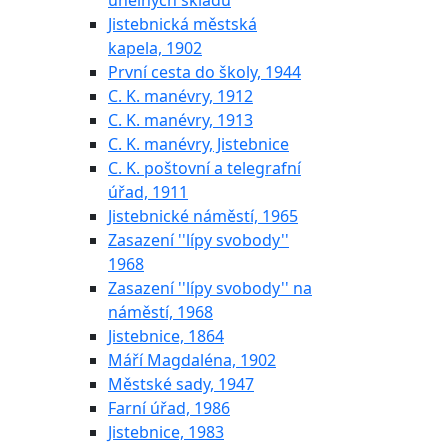
uhelných skladů
Jistebnická městská
kapela, 1902
První cesta do školy, 1944
C. K. manévry, 1912
C. K. manévry, 1913
C. K. manévry, Jistebnice
C. K. poštovní a telegrafní
úřad, 1911
Jistebnické náměstí, 1965
Zasazení ''lípy svobody''
1968
Zasazení ''lípy svobody'' na
náměstí, 1968
Jistebnice, 1864
Máří Magdaléna, 1902
Městské sady, 1947
Farní úřad, 1986
Jistebnice, 1983