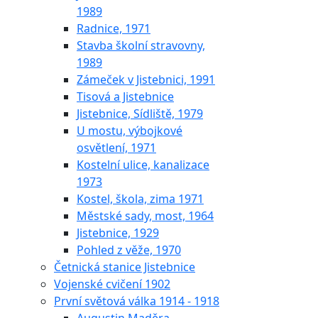
1989
Radnice, 1971
Stavba školní stravovny,
1989
Zámeček v Jistebnici, 1991
Tisová a Jistebnice
Jistebnice, Sídliště, 1979
U mostu, výbojkové
osvětlení, 1971
Kostelní ulice, kanalizace
1973
Kostel, škola, zima 1971
Městské sady, most, 1964
Jistebnice, 1929
Pohled z věže, 1970
Četnická stanice Jistebnice
Vojenské cvičení 1902
První světová válka 1914 - 1918