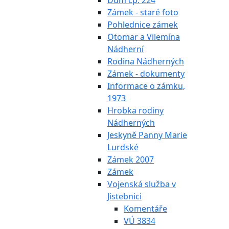
Dům čp. 224
Zámek - staré foto
Pohlednice zámek
Otomar a Vilemína
Nádherní
Rodina Nádherných
Zámek - dokumenty
Informace o zámku,
1973
Hrobka rodiny
Nádherných
Jeskyně Panny Marie
Lurdské
Zámek 2007
Zámek
Vojenská služba v
Jistebnici
Komentáře
VÚ 3834