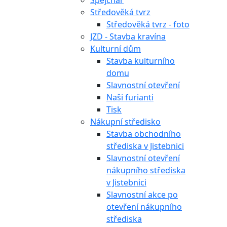
Špejchar
Středověká tvrz
Středověká tvrz - foto
JZD - Stavba kravína
Kulturní dům
Stavba kulturního
domu
Slavnostní otevření
Naši furianti
Tisk
Nákupní středisko
Stavba obchodního
střediska v Jistebnici
Slavnostní otevření
nákupního střediska
v Jistebnici
Slavnostní akce po
otevření nákupního
střediska