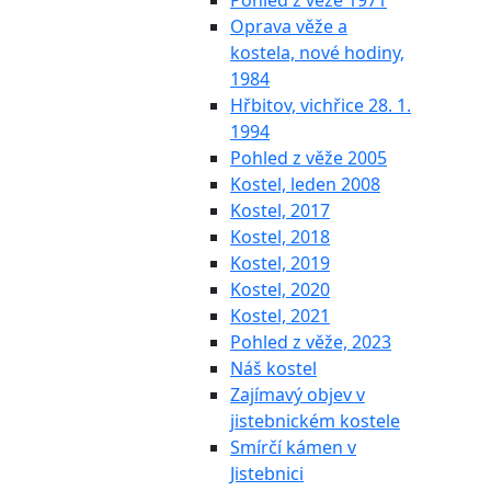
Pohled z věže 1971
Oprava věže a
kostela, nové hodiny,
1984
Hřbitov, vichřice 28. 1.
1994
Pohled z věže 2005
Kostel, leden 2008
Kostel, 2017
Kostel, 2018
Kostel, 2019
Kostel, 2020
Kostel, 2021
Pohled z věže, 2023
Náš kostel
Zajímavý objev v
jistebnickém kostele
Smírčí kámen v
Jistebnici