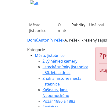
Město
O
Rubriky
Události
Jistebnice
mně
Domů
Antonín Pešek
A. Pešek, kreslený zápi
Kategorie
Zp
Město Jistebnice
Živý náhled kamery
Letecké snímky Jistebnice
Litu
- 50. léta a dnes
Znak a historie města
Jistebnice
Kašna sv. Jana
Nepomuckého
Požár 1880 a 1883