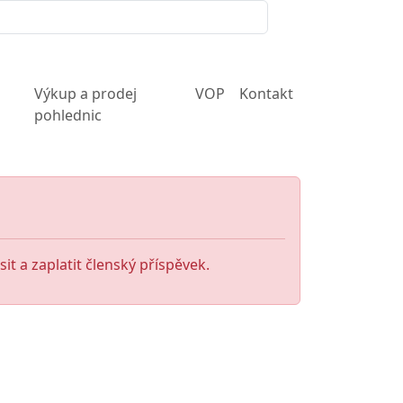
Výkup a prodej
VOP
Kontakt
pohlednic
it a zaplatit členský příspěvek.