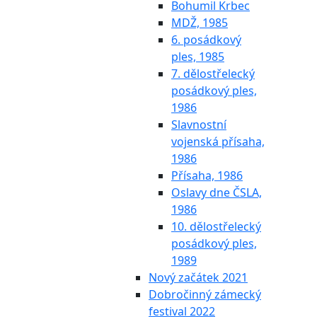
Bohumil Krbec
MDŽ, 1985
6. posádkový
ples, 1985
7. dělostřelecký
posádkový ples,
1986
Slavnostní
vojenská přísaha,
1986
Přísaha, 1986
Oslavy dne ČSLA,
1986
10. dělostřelecký
posádkový ples,
1989
Nový začátek 2021
Dobročinný zámecký
festival 2022