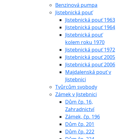
Benzinová pumpa
Jistebnická pouť
Jistebnická pouť 1963
Jistebnická pouť 1964
Jistebnická pouť
kolem roku 1970
Jistebnická pouť 1972
Jistebnická pouť 2005
Jistebnická pouť 2006
Majdalenská pouť v
Jistebnici
Tvůrcům svobody
Zámek v Jistebnici
Dům čp. 16,
Zahradnictví
Zámek, čp. 196
Dům čp. 201
Dům čp. 222