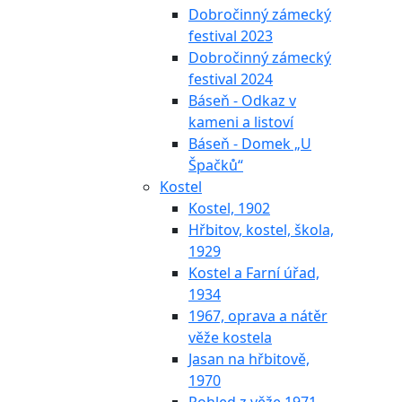
Dobročinný zámecký
festival 2023
Dobročinný zámecký
festival 2024
Báseň - Odkaz v
kameni a listoví
Báseň - Domek „U
Špačků“
Kostel
Kostel, 1902
Hřbitov, kostel, škola,
1929
Kostel a Farní úřad,
1934
1967, oprava a nátěr
věže kostela
Jasan na hřbitově,
1970