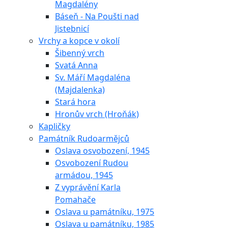
Magdalény
Báseň - Na Poušti nad
Jistebnicí
Vrchy a kopce v okolí
Šibenný vrch
Svatá Anna
Sv. Máří Magdaléna
(Majdalenka)
Stará hora
Hronův vrch (Hroňák)
Kapličky
Památník Rudoarmějců
Oslava osvobození, 1945
Osvobození Rudou
armádou, 1945
Z vyprávění Karla
Pomahače
Oslava u památníku, 1975
Oslava u památníku, 1985