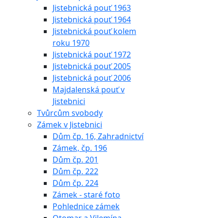
Jistebnická pouť 1963
Jistebnická pouť 1964
Jistebnická pouť kolem
roku 1970
Jistebnická pouť 1972
Jistebnická pouť 2005
Jistebnická pouť 2006
Majdalenská pouť v
Jistebnici
Tvůrcům svobody
Zámek v Jistebnici
Dům čp. 16, Zahradnictví
Zámek, čp. 196
Dům čp. 201
Dům čp. 222
Dům čp. 224
Zámek - staré foto
Pohlednice zámek