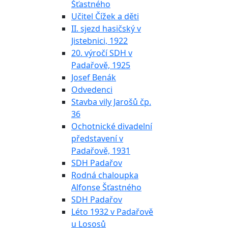
Šťastného
Učitel Čížek a děti
II. sjezd hasičský v
Jistebnici, 1922
20. výročí SDH v
Padařově, 1925
Josef Benák
Odvedenci
Stavba vily Jarošů čp.
36
Ochotnické divadelní
představení v
Padařově, 1931
SDH Padařov
Rodná chaloupka
Alfonse Šťastného
SDH Padařov
Léto 1932 v Padařově
u Lososů