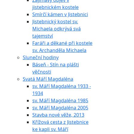
Zajímavý objev v
jistebnickém kostele
Smírčí kámen v Jistebnici
Jistebnický kostel sv.
Michaela odkrývá svá
tajemství
Faráři a děkané při kostele
sv. Archanděla Michaela
Sluneční hodiny
Báseň - Stín na plášti
věčnosti
Svatá Máří Magdaléna
sv. Máří Magdaléna 1933 -
1934
sv. Máří Magdaléna 1985
sv. Máří Magdaléna 2005
Stavba nové věže, 2013
Křížová cesta z Jistebnice
ke kapli sv. Máří