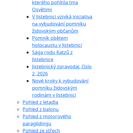
kterého pohltila tma
Osvětimi
V Jistebnici vzniká iniciativa
na vybudování pomníku
židovským občanům
Pomník obětem
holocaustu v Jistebnici
Sága rodu Katzů z
Jistebnice
Jistebnický zpravodaj, číslo
2, 2026
Nové kroky k vybudování
pomníku židovským
rodinám v Jistebnici
Pohled z letadla
Pohled z balonu
Pohled z motorového
paraglidingu
Pohled ze střech