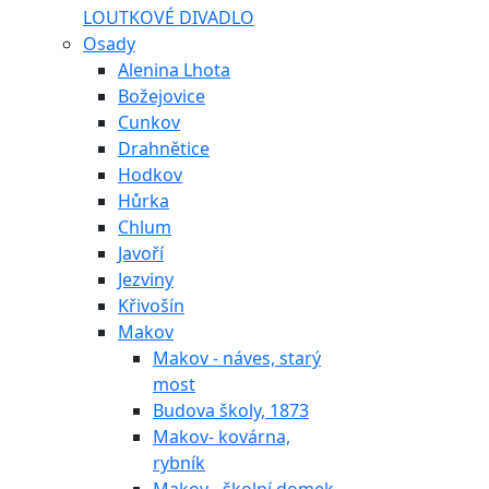
LOUTKOVÉ DIVADLO
Osady
Alenina Lhota
Božejovice
Cunkov
Drahnětice
Hodkov
Hůrka
Chlum
Javoří
Jezviny
Křivošín
Makov
Makov - náves, starý
most
Budova školy, 1873
Makov- kovárna,
rybník