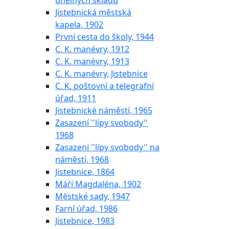
uhelných skladů
Jistebnická městská
kapela, 1902
První cesta do školy, 1944
C. K. manévry, 1912
C. K. manévry, 1913
C. K. manévry, Jistebnice
C. K. poštovní a telegrafní
úřad, 1911
Jistebnické náměstí, 1965
Zasazení ''lípy svobody''
1968
Zasazení ''lípy svobody'' na
náměstí, 1968
Jistebnice, 1864
Máří Magdaléna, 1902
Městské sady, 1947
Farní úřad, 1986
Jistebnice, 1983