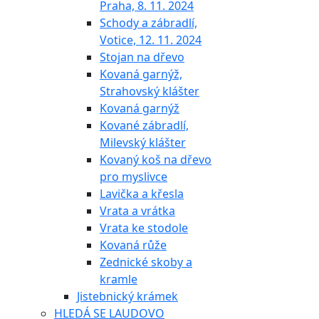
Praha, 8. 11. 2024
Schody a zábradlí,
Votice, 12. 11. 2024
Stojan na dřevo
Kovaná garnýž,
Strahovský klášter
Kovaná garnýž
Kované zábradlí,
Milevský klášter
Kovaný koš na dřevo
pro myslivce
Lavička a křesla
Vrata a vrátka
Vrata ke stodole
Kovaná růže
Zednické skoby a
kramle
Jistebnický krámek
HLEDÁ SE LAUDOVO