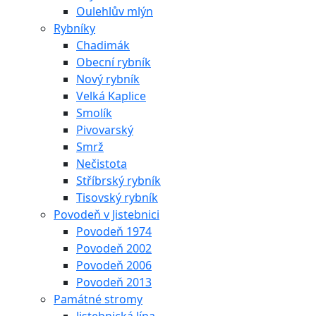
Oulehlův mlýn
Rybníky
Chadimák
Obecní rybník
Nový rybník
Velká Kaplice
Smolík
Pivovarský
Smrž
Nečistota
Stříbrský rybník
Tisovský rybník
Povodeň v Jistebnici
Povodeň 1974
Povodeň 2002
Povodeň 2006
Povodeň 2013
Památné stromy