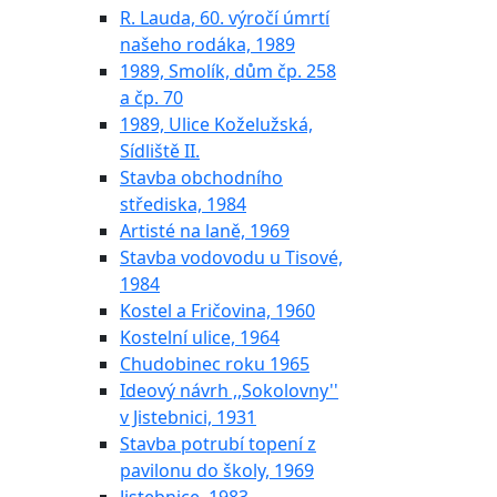
R. Lauda, 60. výročí úmrtí
našeho rodáka, 1989
1989, Smolík, dům čp. 258
a čp. 70
1989, Ulice Koželužská,
Sídliště II.
Stavba obchodního
střediska, 1984
Artisté na laně, 1969
Stavba vodovodu u Tisové,
1984
Kostel a Fričovina, 1960
Kostelní ulice, 1964
Chudobinec roku 1965
Ideový návrh ,,Sokolovny''
v Jistebnici, 1931
Stavba potrubí topení z
pavilonu do školy, 1969