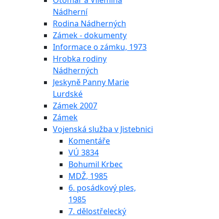
Otomar a Vilemína
Nádherní
Rodina Nádherných
Zámek - dokumenty
Informace o zámku, 1973
Hrobka rodiny
Nádherných
Jeskyně Panny Marie
Lurdské
Zámek 2007
Zámek
Vojenská služba v Jistebnici
Komentáře
VÚ 3834
Bohumil Krbec
MDŽ, 1985
6. posádkový ples,
1985
7. dělostřelecký