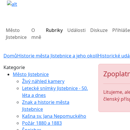
Město
O
Rubriky
Události
Diskuze
Přihláše
Jistebnice
mně
Domů
Historie města Jistebnice a jeho okolí
Historické udá
Kategorie
Zpoplatn
Město Jistebnice
Živý náhled kamery
Letecké snímky Jistebnice - 50.
Litujeme, al
léta a dnes
členský přís
Znak a historie města
Jistebnice
Kašna sv. Jana Nepomuckého
Požár 1880 a 1883