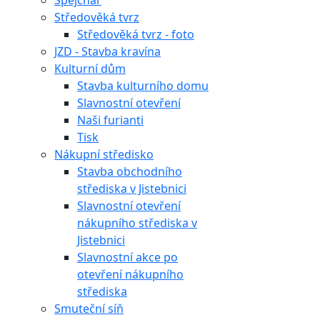
Špejchar
Středověká tvrz
Středověká tvrz - foto
JZD - Stavba kravína
Kulturní dům
Stavba kulturního domu
Slavnostní otevření
Naši furianti
Tisk
Nákupní středisko
Stavba obchodního
střediska v Jistebnici
Slavnostní otevření
nákupního střediska v
Jistebnici
Slavnostní akce po
otevření nákupního
střediska
Smuteční síň