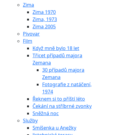
Zima
Zima 1970
Zima, 1973
Zima 2005
Pivovar
Film
Když mně bylo 18 let
Třicet případů majora
Zemana
30 případů majora
Zemana
Fotografie z natáčení,
1974
Řeknem si to příští léto
Čekání na stříbrné zvonky
Sněžná noc
Služby
Smíšenka u Anežky