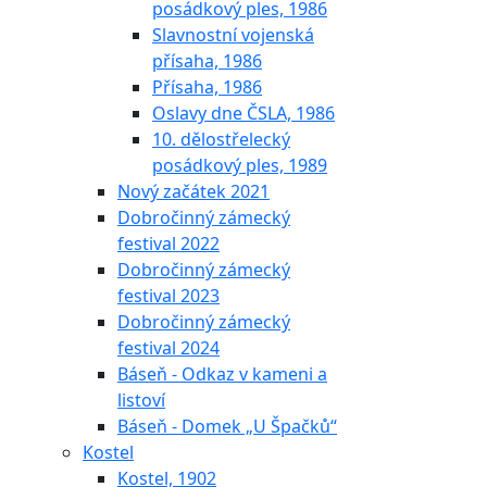
posádkový ples, 1986
Slavnostní vojenská
přísaha, 1986
Přísaha, 1986
Oslavy dne ČSLA, 1986
10. dělostřelecký
posádkový ples, 1989
Nový začátek 2021
Dobročinný zámecký
festival 2022
Dobročinný zámecký
festival 2023
Dobročinný zámecký
festival 2024
Báseň - Odkaz v kameni a
listoví
Báseň - Domek „U Špačků“
Kostel
Kostel, 1902