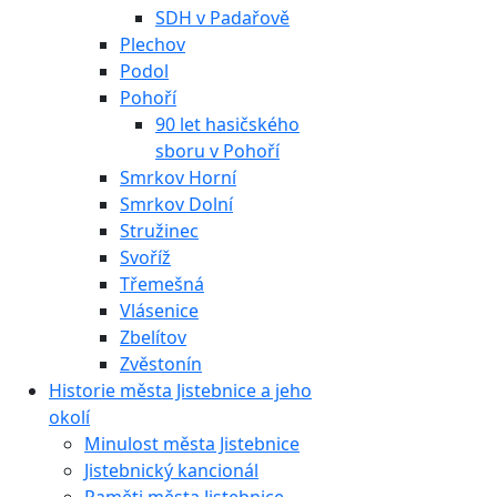
SDH v Padařově
Plechov
Podol
Pohoří
90 let hasičského
sboru v Pohoří
Smrkov Horní
Smrkov Dolní
Stružinec
Svoříž
Třemešná
Vlásenice
Zbelítov
Zvěstonín
Historie města Jistebnice a jeho
okolí
Minulost města Jistebnice
Jistebnický kancionál