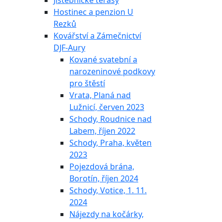
Jistebnické terasy
Hostinec a penzion U
Rezků
Kovářství a Zámečnictví
DJF-Aury
Kované svatební a
narozeninové podkovy
pro štěstí
Vrata, Planá nad
Lužnicí, červen 2023
Schody, Roudnice nad
Labem, říjen 2022
Schody, Praha, květen
2023
Pojezdová brána,
Borotín, říjen 2024
Schody, Votice, 1. 11.
2024
Nájezdy na kočárky,