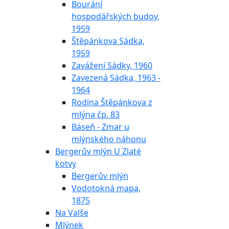
Bourání
hospodářských budov,
1959
Štěpánkova Sádka,
1959
Zavážení Sádky, 1960
Zavezená Sádka, 1963 -
1964
Rodina Štěpánkova z
mlýna čp. 83
Báseň - Zmar u
mlýnského náhonu
Bergerův mlýn U Zlaté
kotvy
Bergerův mlýn
Vodotokná mapa,
1875
Na Valše
Mlýnek