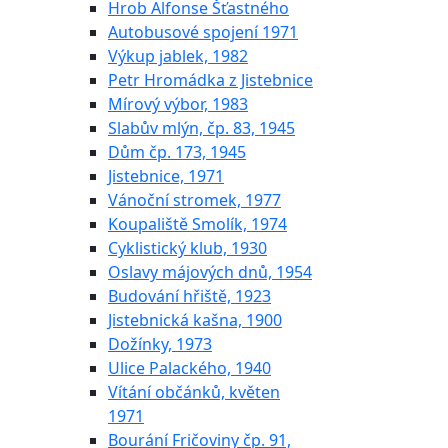
Hrob Alfonse Šťastného
Autobusové spojení 1971
Výkup jablek, 1982
Petr Hromádka z Jistebnice
Mírový výbor, 1983
Slabův mlýn, čp. 83, 1945
Dům čp. 173, 1945
Jistebnice, 1971
Vánoční stromek, 1977
Koupaliště Smolík, 1974
Cyklistický klub, 1930
Oslavy májových dnů, 1954
Budování hřiště, 1923
Jistebnická kašna, 1900
Dožínky, 1973
Ulice Palackého, 1940
Vítání občánků, květen
1971
Bourání Fričoviny čp. 91,