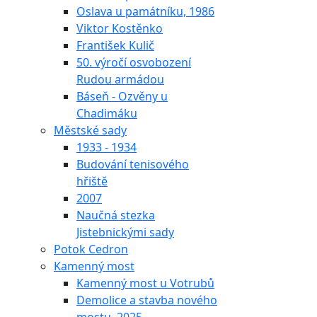
Oslava u památníku, 1986
Viktor Kostěnko
František Kulič
50. výročí osvobození
Rudou armádou
Báseň - Ozvěny u
Chadimáku
Městské sady
1933 - 1934
Budování tenisového
hřiště
2007
Naučná stezka
Jistebnickými sady
Potok Cedron
Kamenný most
Kamenný most u Votrubů
Demolice a stavba nového