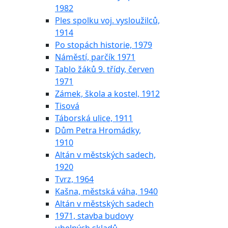
1982
Ples spolku voj. vysloužilců,
1914
Po stopách historie, 1979
Náměstí, parčík 1971
Tablo žáků 9. třídy, červen
1971
Zámek, škola a kostel, 1912
Tisová
Táborská ulice, 1911
Dům Petra Hromádky,
1910
Altán v městských sadech,
1920
Tvrz, 1964
Kašna, městská váha, 1940
Altán v městských sadech
1971, stavba budovy