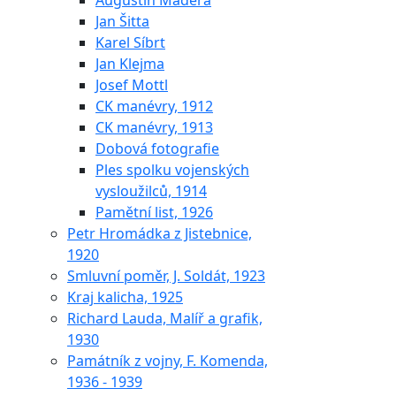
Augustin Maděra
Jan Šitta
Karel Síbrt
Jan Klejma
Josef Mottl
CK manévry, 1912
CK manévry, 1913
Dobová fotografie
Ples spolku vojenských
vysloužilců, 1914
Pamětní list, 1926
Petr Hromádka z Jistebnice,
1920
Smluvní poměr, J. Soldát, 1923
Kraj kalicha, 1925
Richard Lauda, Malíř a grafik,
1930
Památník z vojny, F. Komenda,
1936 - 1939