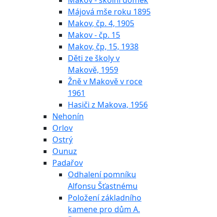
Makov - školní domek
Májová mše roku 1895
Makov, čp. 4, 1905
Makov - čp. 15
Makov, čp, 15, 1938
Děti ze školy v
Makově, 1959
Žně v Makově v roce
1961
Hasiči z Makova, 1956
Nehonín
Orlov
Ostrý
Ounuz
Padařov
Odhalení pomníku
Alfonsu Šťastnému
Položení základního
kamene pro dům A.