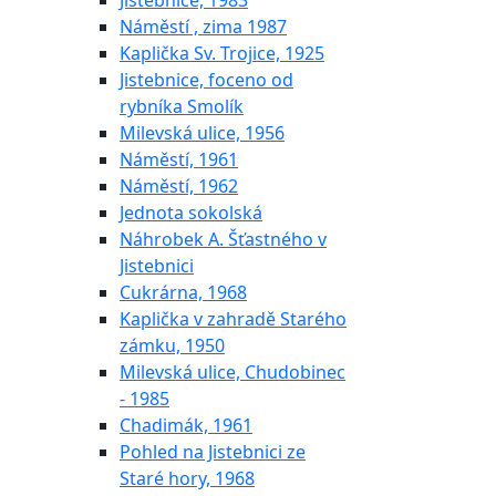
Jistebnice, 1983
Náměstí , zima 1987
Kaplička Sv. Trojice, 1925
Jistebnice, foceno od
rybníka Smolík
Milevská ulice, 1956
Náměstí, 1961
Náměstí, 1962
Jednota sokolská
Náhrobek A. Šťastného v
Jistebnici
Cukrárna, 1968
Kaplička v zahradě Starého
zámku, 1950
Milevská ulice, Chudobinec
- 1985
Chadimák, 1961
Pohled na Jistebnici ze
Staré hory, 1968