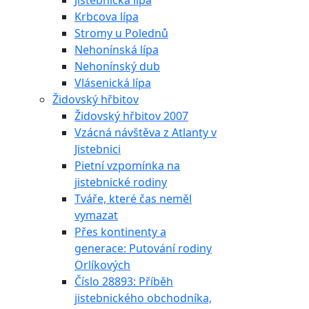
Jistebnická lípa
Krbcova lípa
Stromy u Polednů
Nehonínská lípa
Nehonínský dub
Vlásenická lípa
Židovský hřbitov
Židovský hřbitov 2007
Vzácná návštěva z Atlanty v
Jistebnici
Pietní vzpomínka na
jistebnické rodiny
Tváře, které čas neměl
vymazat
Přes kontinenty a
generace: Putování rodiny
Orlíkových
Číslo 28893: Příběh
jistebnického obchodníka,