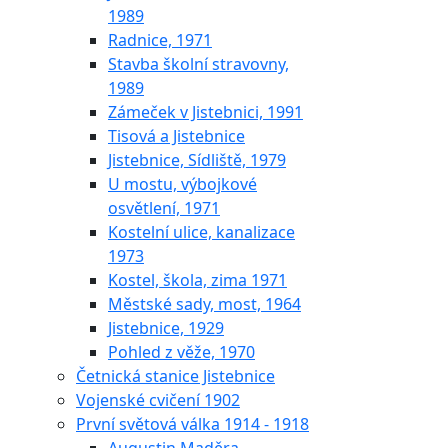
1989
Radnice, 1971
Stavba školní stravovny,
1989
Zámeček v Jistebnici, 1991
Tisová a Jistebnice
Jistebnice, Sídliště, 1979
U mostu, výbojkové
osvětlení, 1971
Kostelní ulice, kanalizace
1973
Kostel, škola, zima 1971
Městské sady, most, 1964
Jistebnice, 1929
Pohled z věže, 1970
Četnická stanice Jistebnice
Vojenské cvičení 1902
První světová válka 1914 - 1918