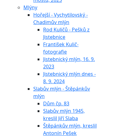
mostu, 2025
Mlýny
Hořejší - Vychytilovský -
Chadimův mlýn
Rod Kuličů - Pešků z
Jistebnice
František Kulič-
fotografie
Jistebnický mlýn, 16. 9.
2023
Jistebnický mlýn dnes -
8. 9. 2024
Slabův mlýn - Štěpánkův
mlýn
Dům čp. 83
Slabův mlýn 1945,
kreslil Jiří Slaba
Štěpánkův mlýn, kreslil
Antonín Pešek