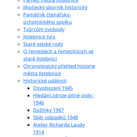
Paměti města Jistebnice
Jihočeský sborník historický
Památník čtenářsko-
ochotnického spolku
Tvůrcům svobody
Jistebnice tvrz
Staré selské rody
O řemeslech a řemeslnících ve
staré Jistebnici
Chronologický přehled historie
města Jistebnice
Historické události
Osvobození 1945
Hledání zdroje pitné vody -
1946
Dožínky 1947
Sběr odpadků 1948
Atelier Richarda Laudy
1914