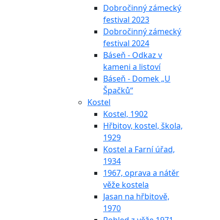
Dobročinný zámecký
festival 2023
Dobročinný zámecký
festival 2024
Báseň - Odkaz v
kameni a listoví
Báseň - Domek „U
Špačků“
Kostel
Kostel, 1902
Hřbitov, kostel, škola,
1929
Kostel a Farní úřad,
1934
1967, oprava a nátěr
věže kostela
Jasan na hřbitově,
1970