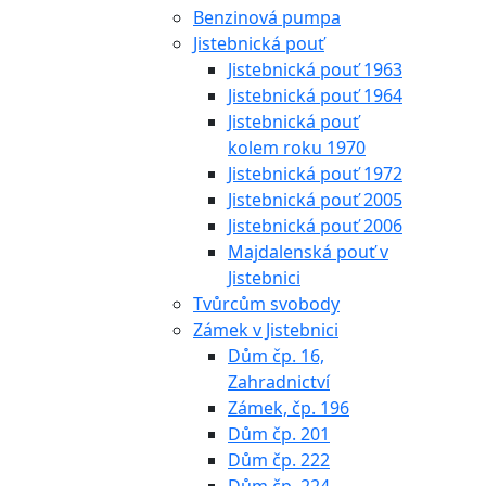
Benzinová pumpa
Jistebnická pouť
Jistebnická pouť 1963
Jistebnická pouť 1964
Jistebnická pouť
kolem roku 1970
Jistebnická pouť 1972
Jistebnická pouť 2005
Jistebnická pouť 2006
Majdalenská pouť v
Jistebnici
Tvůrcům svobody
Zámek v Jistebnici
Dům čp. 16,
Zahradnictví
Zámek, čp. 196
Dům čp. 201
Dům čp. 222