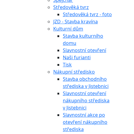
Špejchar
Středověká tvrz
Středověká tvrz - foto
JZD - Stavba kravína
Kulturní dům
Stavba kulturního
domu
Slavnostní otevření
Naši furianti
Tisk
Nákupní středisko
Stavba obchodního
střediska v Jistebnici
Slavnostní otevření
nákupního střediska
v Jistebnici
Slavnostní akce po
otevření nákupního
střediska