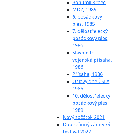
Bohumil Krbec
MDŽ, 1985
6. posádkový
ples, 1985
7. dělostřelecký
posádkový ples,
1986
Slavnostní
vojenská přísaha,
1986
Přísaha, 1986
Oslavy dne ČSLA,
1986
10. dělostřelecký
posádkový ples,
1989
Nový začátek 2021
Dobročinný zámecký
festival 2022