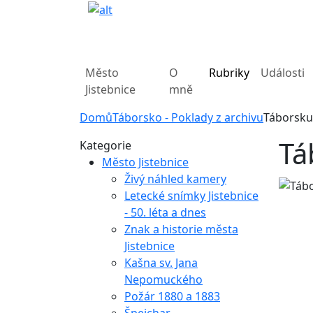
Město
O
Rubriky
Události
Jistebnice
mně
Domů
Táborsko - Poklady z archivu
Táborsku
Tá
Kategorie
Město Jistebnice
Živý náhled kamery
Letecké snímky Jistebnice
- 50. léta a dnes
Znak a historie města
Jistebnice
Kašna sv. Jana
Nepomuckého
Požár 1880 a 1883