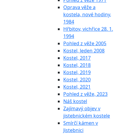
Pohled z věže 1971
Oprava věže a
kostela, nové hodiny,
1984
Hřbitov, vichřice 28. 1.
1994
Pohled z věže 2005
Kostel, leden 2008
Kostel, 2017
Kostel, 2018
Kostel, 2019
Kostel, 2020
Kostel, 2021
Pohled z věže, 2023
Náš kostel
Zajímavý objev v
jistebnickém kostele
Smírčí kámen v
Jistebnici