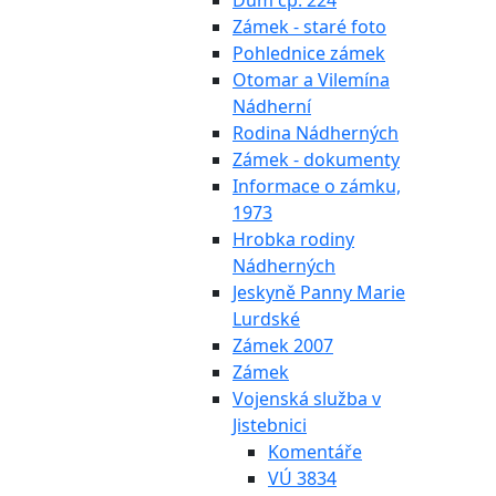
Dům čp. 224
Zámek - staré foto
Pohlednice zámek
Otomar a Vilemína
Nádherní
Rodina Nádherných
Zámek - dokumenty
Informace o zámku,
1973
Hrobka rodiny
Nádherných
Jeskyně Panny Marie
Lurdské
Zámek 2007
Zámek
Vojenská služba v
Jistebnici
Komentáře
VÚ 3834