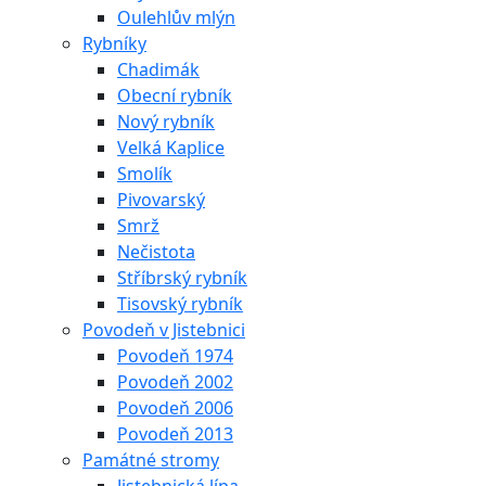
Oulehlův mlýn
Rybníky
Chadimák
Obecní rybník
Nový rybník
Velká Kaplice
Smolík
Pivovarský
Smrž
Nečistota
Stříbrský rybník
Tisovský rybník
Povodeň v Jistebnici
Povodeň 1974
Povodeň 2002
Povodeň 2006
Povodeň 2013
Památné stromy