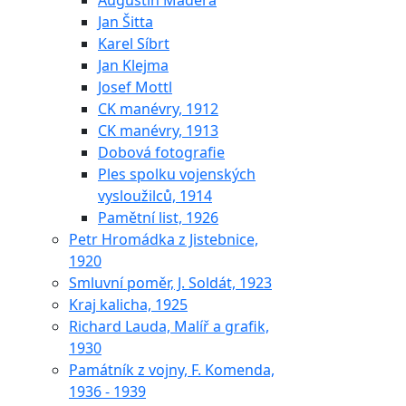
Augustin Maděra
Jan Šitta
Karel Síbrt
Jan Klejma
Josef Mottl
CK manévry, 1912
CK manévry, 1913
Dobová fotografie
Ples spolku vojenských
vysloužilců, 1914
Pamětní list, 1926
Petr Hromádka z Jistebnice,
1920
Smluvní poměr, J. Soldát, 1923
Kraj kalicha, 1925
Richard Lauda, Malíř a grafik,
1930
Památník z vojny, F. Komenda,
1936 - 1939