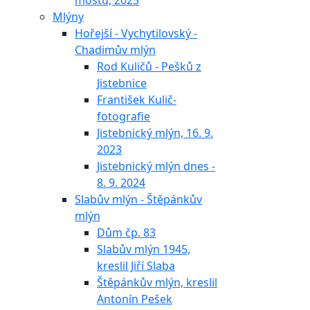
mostu, 2025
Mlýny
Hořejší - Vychytilovský -
Chadimův mlýn
Rod Kuličů - Pešků z
Jistebnice
František Kulič-
fotografie
Jistebnický mlýn, 16. 9.
2023
Jistebnický mlýn dnes -
8. 9. 2024
Slabův mlýn - Štěpánkův
mlýn
Dům čp. 83
Slabův mlýn 1945,
kreslil Jiří Slaba
Štěpánkův mlýn, kreslil
Antonín Pešek