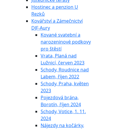
Jistebnické terasy
Hostinec a penzion U
Rezků
Kovářství a Zámečnictví
DJF-Aury
Kované svatební a
narozeninové podkovy
pro štěstí
Vrata, Planá nad
Lužnicí, červen 2023
Schody, Roudnice nad
Labem, říjen 2022
Schody, Praha, květen
2023
Pojezdová brána,
Borotín, říjen 2024
Schody, Votice, 1. 11.
2024
Nájezdy na kočárky,