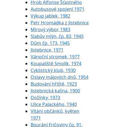
Hrob Alfonse Šťastného
Autobusové spojení 1971
Výkup jablek, 1982
Petr Hromádka z Jistebnice
Mírový výbor, 1983
Slabův mlýn, čp. 83, 1945
Dům čp. 173, 1945
Jistebnice, 1971
Vánoční stromek, 1977
Koupaliště Smolík, 1974
Cyklistický klub, 1930
Oslavy májových dnů, 1954
Budování hřiště, 1923
Jistebnická kašna, 1900
Dožínky, 1973
Ulice Palackého, 1940
Vítání občánků, květen
1971
Bourání Fričoviny čp. 91,