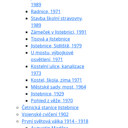
1989
Radnice, 1971
Stavba školní stravovny,
1989
Zámeček v Jistebnici, 1991
Tisová a Jistebnice
Jistebnice, Sídliště, 1979
U mostu, výbojkové
osvětlení, 1971
Kostelní ulice, kanalizace
1973
Kostel, škola, zima 1971
Městské sady, most, 1964
Jistebnice, 1929
Pohled z věže, 1970
Četnická stanice Jistebnice
Vojenské cvičení 1902
První světová válka 1914 - 1918