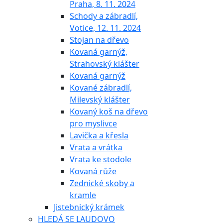
Praha, 8. 11. 2024
Schody a zábradlí,
Votice, 12. 11. 2024
Stojan na dřevo
Kovaná garnýž,
Strahovský klášter
Kovaná garnýž
Kované zábradlí,
Milevský klášter
Kovaný koš na dřevo
pro myslivce
Lavička a křesla
Vrata a vrátka
Vrata ke stodole
Kovaná růže
Zednické skoby a
kramle
Jistebnický krámek
HLEDÁ SE LAUDOVO