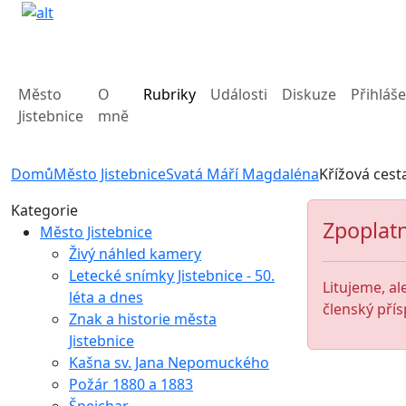
Město
O
Rubriky
Události
Diskuze
Přihláše
Jistebnice
mně
Domů
Město Jistebnice
Svatá Máří Magdaléna
Křížová cest
Kategorie
Zpoplatn
Město Jistebnice
Živý náhled kamery
Letecké snímky Jistebnice - 50.
Litujeme, al
léta a dnes
členský přís
Znak a historie města
Jistebnice
Kašna sv. Jana Nepomuckého
Požár 1880 a 1883