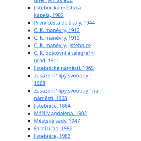
uhelných skladů
Jistebnická městská
kapela, 1902
První cesta do školy, 1944
C. K. manévry, 1912
C. K. manévry, 1913
C. K. manévry, Jistebnice
C. K. poštovní a telegrafní
úřad, 1911
Jistebnické náměstí, 1965
Zasazení ''lípy svobody''
1968
Zasazení ''lípy svobody'' na
náměstí, 1968
Jistebnice, 1864
Máří Magdaléna, 1902
Městské sady, 1947
Farní úřad, 1986
Jistebnice, 1983