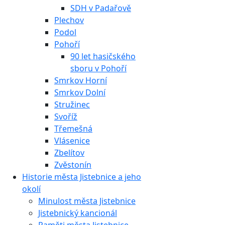
SDH v Padařově
Plechov
Podol
Pohoří
90 let hasičského
sboru v Pohoří
Smrkov Horní
Smrkov Dolní
Stružinec
Svoříž
Třemešná
Vlásenice
Zbelítov
Zvěstonín
Historie města Jistebnice a jeho
okolí
Minulost města Jistebnice
Jistebnický kancionál