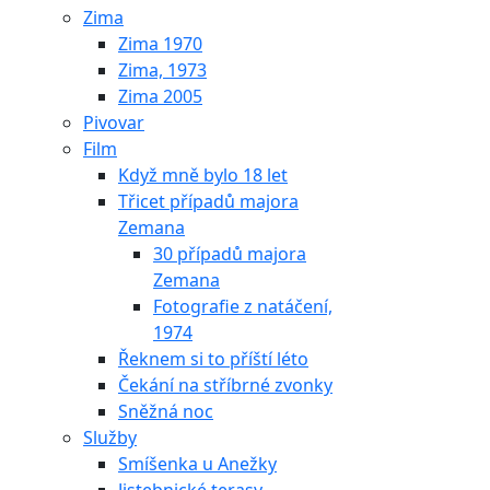
Zima
Zima 1970
Zima, 1973
Zima 2005
Pivovar
Film
Když mně bylo 18 let
Třicet případů majora
Zemana
30 případů majora
Zemana
Fotografie z natáčení,
1974
Řeknem si to příští léto
Čekání na stříbrné zvonky
Sněžná noc
Služby
Smíšenka u Anežky