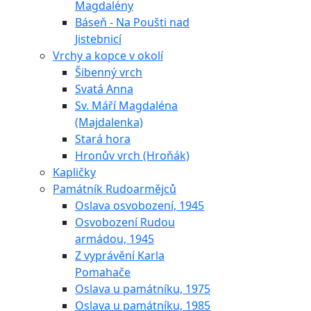
Magdalény
Báseň - Na Poušti nad
Jistebnicí
Vrchy a kopce v okolí
Šibenný vrch
Svatá Anna
Sv. Máří Magdaléna
(Majdalenka)
Stará hora
Hronův vrch (Hroňák)
Kapličky
Památník Rudoarmějců
Oslava osvobození, 1945
Osvobození Rudou
armádou, 1945
Z vyprávění Karla
Pomahače
Oslava u památníku, 1975
Oslava u památníku, 1985