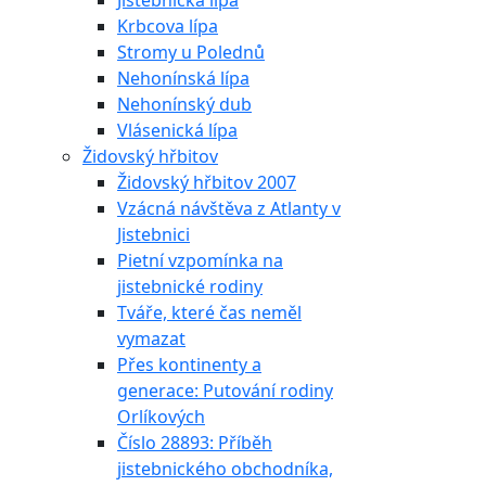
Jistebnická lípa
Krbcova lípa
Stromy u Polednů
Nehonínská lípa
Nehonínský dub
Vlásenická lípa
Židovský hřbitov
Židovský hřbitov 2007
Vzácná návštěva z Atlanty v
Jistebnici
Pietní vzpomínka na
jistebnické rodiny
Tváře, které čas neměl
vymazat
Přes kontinenty a
generace: Putování rodiny
Orlíkových
Číslo 28893: Příběh
jistebnického obchodníka,