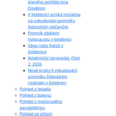
kterého pohltila tma
Osvětimi
V Jistebnici vzniká iniciativa
na vybudování pomníku
židovským občanům
Pomník obětem
holocaustu v Jistebnici
Sága rodu Katzů z
Jistebnice
Jistebnický zpravodaj, číslo
2, 2026
Nové kroky k vybudování
pomníku židovským
rodinám v Jistebnici
Pohled z letadla
Pohled z balonu
Pohled z motorového
paraglidingu
Pohled ze střech