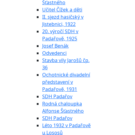
Šťastného
Učitel Čížek a děti
II. sjezd hasičský v
Jistebnici, 1922
20. výročí SDH v
Padařově, 1925
Josef Benák
Odvedenci
Stavba vily Jarošů čp.
36
Ochotnické divadelní
představení v
Padařově, 1931
SDH Padařov
Rodná chaloupka
Alfonse Šťastného
SDH Padařov
Léto 1932 v Padařově
u Lososů