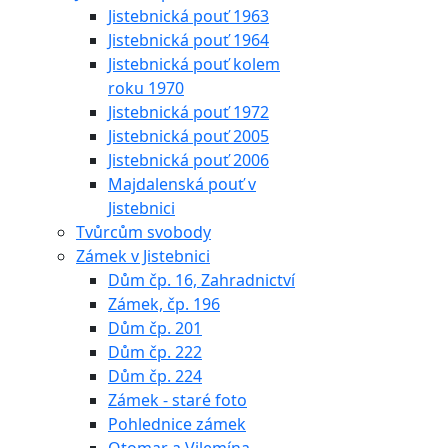
Jistebnická pouť 1963
Jistebnická pouť 1964
Jistebnická pouť kolem
roku 1970
Jistebnická pouť 1972
Jistebnická pouť 2005
Jistebnická pouť 2006
Majdalenská pouť v
Jistebnici
Tvůrcům svobody
Zámek v Jistebnici
Dům čp. 16, Zahradnictví
Zámek, čp. 196
Dům čp. 201
Dům čp. 222
Dům čp. 224
Zámek - staré foto
Pohlednice zámek