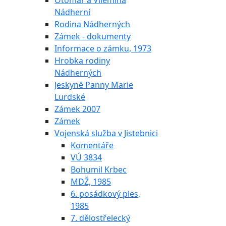
Otomar a Vilemína
Nádherní
Rodina Nádherných
Zámek - dokumenty
Informace o zámku, 1973
Hrobka rodiny
Nádherných
Jeskyně Panny Marie
Lurdské
Zámek 2007
Zámek
Vojenská služba v Jistebnici
Komentáře
VÚ 3834
Bohumil Krbec
MDŽ, 1985
6. posádkový ples,
1985
7. dělostřelecký