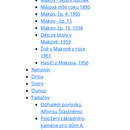
Makov - školní domek
Májová mše roku 1895
Makov, čp. 4, 1905
Makov - čp. 15
Makov, čp, 15, 1938
Děti ze školy v
Makově, 1959
Žně v Makově v roce
1961
Hasiči z Makova, 1956
Nehonín
Orlov
Ostrý
Ounuz
Padařov
Odhalení pomníku
Alfonsu Šťastnému
Položení základního
kamene pro dům A.