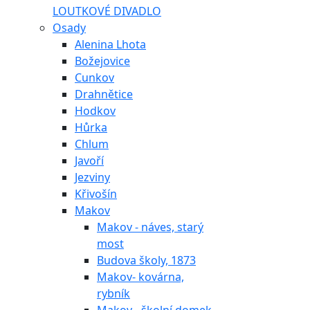
LOUTKOVÉ DIVADLO
Osady
Alenina Lhota
Božejovice
Cunkov
Drahnětice
Hodkov
Hůrka
Chlum
Javoří
Jezviny
Křivošín
Makov
Makov - náves, starý
most
Budova školy, 1873
Makov- kovárna,
rybník