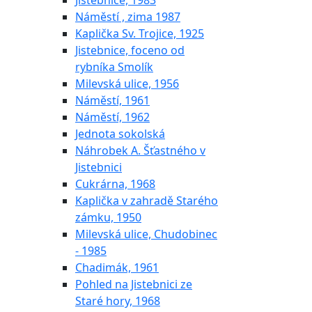
Jistebnice, 1983
Náměstí , zima 1987
Kaplička Sv. Trojice, 1925
Jistebnice, foceno od
rybníka Smolík
Milevská ulice, 1956
Náměstí, 1961
Náměstí, 1962
Jednota sokolská
Náhrobek A. Šťastného v
Jistebnici
Cukrárna, 1968
Kaplička v zahradě Starého
zámku, 1950
Milevská ulice, Chudobinec
- 1985
Chadimák, 1961
Pohled na Jistebnici ze
Staré hory, 1968