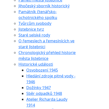
Paměti města Jistebnice
Jihočeský sborník historický
Památník čtenářsko-
ochotnického spolku
Tvůrcům svobody
Jistebnice tvrz
Staré selské rody
O řemeslech a řemeslnících ve
staré Jistebnici
Chronologický přehled historie
města Jistebnice
Historické události
Osvobození 1945
Hledání zdroje pitné vody -
1946
Dožínky 1947
Sběr odpadků 1948
Atelier Richarda Laudy
1914