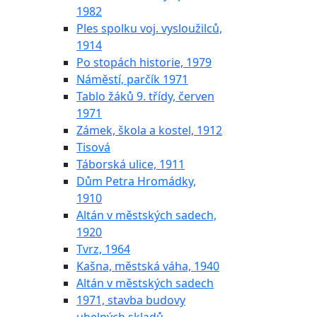
1982
Ples spolku voj. vysloužilců,
1914
Po stopách historie, 1979
Náměstí, parčík 1971
Tablo žáků 9. třídy, červen
1971
Zámek, škola a kostel, 1912
Tisová
Táborská ulice, 1911
Dům Petra Hromádky,
1910
Altán v městských sadech,
1920
Tvrz, 1964
Kašna, městská váha, 1940
Altán v městských sadech
1971, stavba budovy