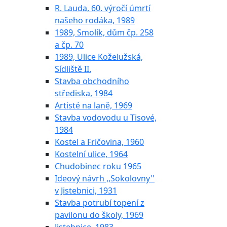
R. Lauda, 60. výročí úmrtí
našeho rodáka, 1989
1989, Smolík, dům čp. 258
a čp. 70
1989, Ulice Koželužská,
Sídliště II.
Stavba obchodního
střediska, 1984
Artisté na laně, 1969
Stavba vodovodu u Tisové,
1984
Kostel a Fričovina, 1960
Kostelní ulice, 1964
Chudobinec roku 1965
Ideový návrh ,,Sokolovny''
v Jistebnici, 1931
Stavba potrubí topení z
pavilonu do školy, 1969