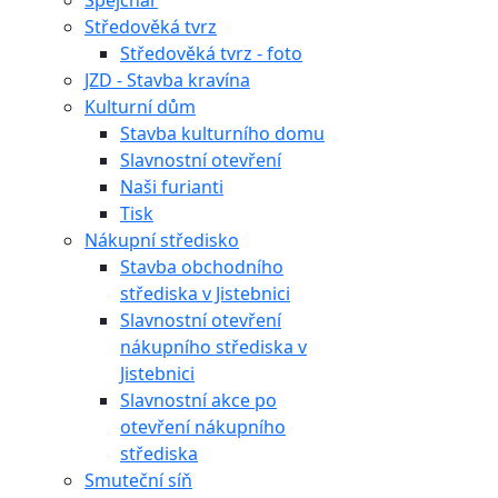
Špejchar
Středověká tvrz
Středověká tvrz - foto
JZD - Stavba kravína
Kulturní dům
Stavba kulturního domu
Slavnostní otevření
Naši furianti
Tisk
Nákupní středisko
Stavba obchodního
střediska v Jistebnici
Slavnostní otevření
nákupního střediska v
Jistebnici
Slavnostní akce po
otevření nákupního
střediska
Smuteční síň