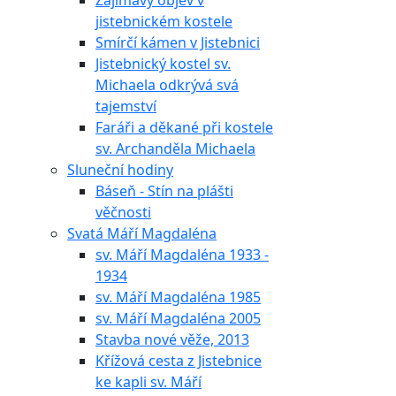
Zajímavý objev v
jistebnickém kostele
Smírčí kámen v Jistebnici
Jistebnický kostel sv.
Michaela odkrývá svá
tajemství
Faráři a děkané při kostele
sv. Archanděla Michaela
Sluneční hodiny
Báseň - Stín na plášti
věčnosti
Svatá Máří Magdaléna
sv. Máří Magdaléna 1933 -
1934
sv. Máří Magdaléna 1985
sv. Máří Magdaléna 2005
Stavba nové věže, 2013
Křížová cesta z Jistebnice
ke kapli sv. Máří