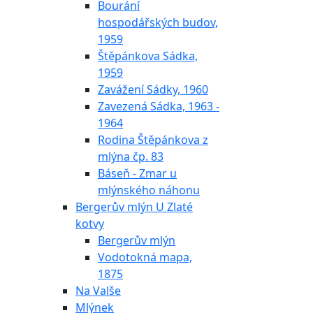
Bourání
hospodářských budov,
1959
Štěpánkova Sádka,
1959
Zavážení Sádky, 1960
Zavezená Sádka, 1963 -
1964
Rodina Štěpánkova z
mlýna čp. 83
Báseň - Zmar u
mlýnského náhonu
Bergerův mlýn U Zlaté
kotvy
Bergerův mlýn
Vodotokná mapa,
1875
Na Valše
Mlýnek