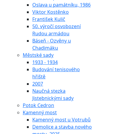
Oslava u památníku, 1986
Viktor Kostěnko
František Kulič
50. výročí osvobození
Rudou armádou
Báseň - Ozvěny u
Chadimáku
Městské sady
1933 - 1934
Budování tenisového
hřiště
2007
Naučná stezka
Jistebnickými sady
Potok Cedron
Kamenný most
Kamenný most u Votrubů
Demolice a stavba nového