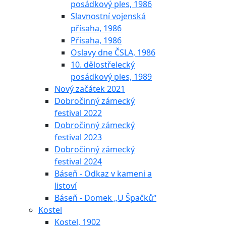
posádkový ples, 1986
Slavnostní vojenská
přísaha, 1986
Přísaha, 1986
Oslavy dne ČSLA, 1986
10. dělostřelecký
posádkový ples, 1989
Nový začátek 2021
Dobročinný zámecký
festival 2022
Dobročinný zámecký
festival 2023
Dobročinný zámecký
festival 2024
Báseň - Odkaz v kameni a
listoví
Báseň - Domek „U Špačků“
Kostel
Kostel, 1902