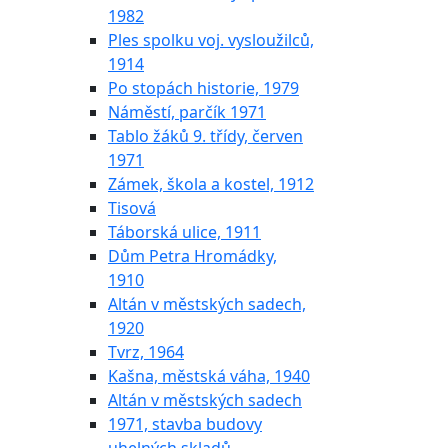
1982
Ples spolku voj. vysloužilců,
1914
Po stopách historie, 1979
Náměstí, parčík 1971
Tablo žáků 9. třídy, červen
1971
Zámek, škola a kostel, 1912
Tisová
Táborská ulice, 1911
Dům Petra Hromádky,
1910
Altán v městských sadech,
1920
Tvrz, 1964
Kašna, městská váha, 1940
Altán v městských sadech
1971, stavba budovy