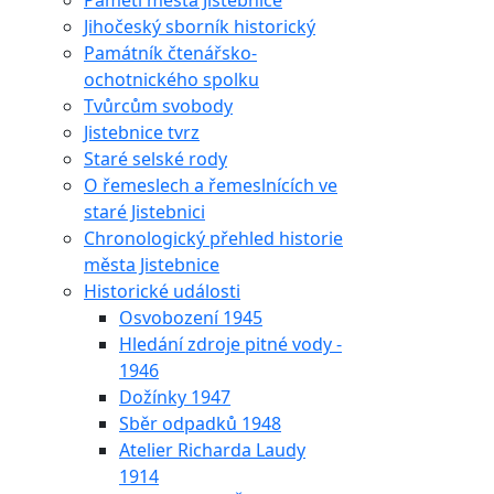
Paměti města Jistebnice
Jihočeský sborník historický
Památník čtenářsko-
ochotnického spolku
Tvůrcům svobody
Jistebnice tvrz
Staré selské rody
O řemeslech a řemeslnících ve
staré Jistebnici
Chronologický přehled historie
města Jistebnice
Historické události
Osvobození 1945
Hledání zdroje pitné vody -
1946
Dožínky 1947
Sběr odpadků 1948
Atelier Richarda Laudy
1914