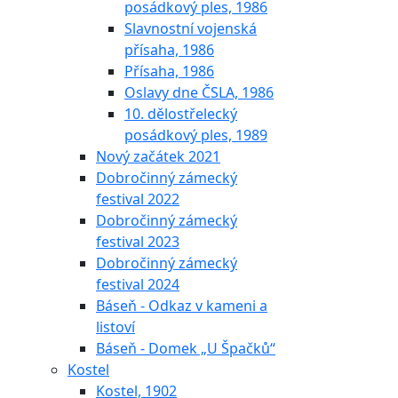
posádkový ples, 1986
Slavnostní vojenská
přísaha, 1986
Přísaha, 1986
Oslavy dne ČSLA, 1986
10. dělostřelecký
posádkový ples, 1989
Nový začátek 2021
Dobročinný zámecký
festival 2022
Dobročinný zámecký
festival 2023
Dobročinný zámecký
festival 2024
Báseň - Odkaz v kameni a
listoví
Báseň - Domek „U Špačků“
Kostel
Kostel, 1902