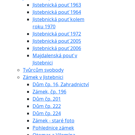
Jistebnická pouť 1963
Jistebnická pouť 1964
Jistebnická pouť kolem
roku 1970
Jistebnická pouť 1972
Jistebnická pouť 2005
Jistebnická pouť 2006
Majdalenská pouť v
Jistebnici
Tvůrcům svobody
Zámek v Jistebnici
Dům čp. 16, Zahradnictví
Zámek, čp. 196
Dům čp. 201
Dům čp. 222
Dům čp. 224
Zámek - staré foto
Pohlednice zámek