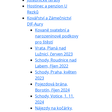
Jistebnické terasy
Hostinec a penzion U
Rezků
Kovářství a Zámečnictví
DJF-Aury
Kované svatební a
narozeninové podkovy
pro štěstí
Vrata, Planá nad
Lužnicí, červen 2023
Schody, Roudnice nad
Labem, říjen 2022
Schody, Praha, květen
2023
Pojezdová brána,
Borotín, říjen 2024
Schody, Votice, 1. 11.
2024
Nájezdy na kočárky,