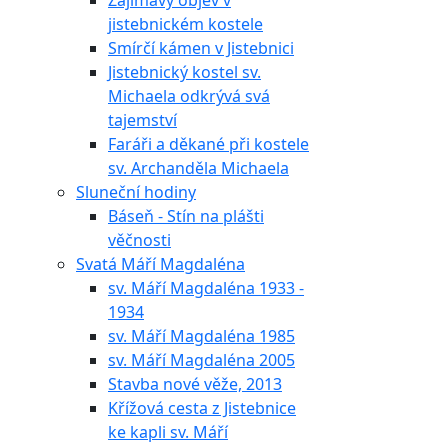
Zajímavý objev v
jistebnickém kostele
Smírčí kámen v Jistebnici
Jistebnický kostel sv.
Michaela odkrývá svá
tajemství
Faráři a děkané při kostele
sv. Archanděla Michaela
Sluneční hodiny
Báseň - Stín na plášti
věčnosti
Svatá Máří Magdaléna
sv. Máří Magdaléna 1933 -
1934
sv. Máří Magdaléna 1985
sv. Máří Magdaléna 2005
Stavba nové věže, 2013
Křížová cesta z Jistebnice
ke kapli sv. Máří