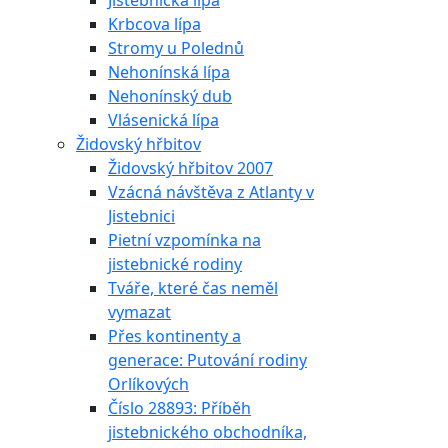
Jistebnická lípa
Krbcova lípa
Stromy u Polednů
Nehonínská lípa
Nehonínský dub
Vlásenická lípa
Židovský hřbitov
Židovský hřbitov 2007
Vzácná návštěva z Atlanty v
Jistebnici
Pietní vzpomínka na
jistebnické rodiny
Tváře, které čas neměl
vymazat
Přes kontinenty a
generace: Putování rodiny
Orlíkových
Číslo 28893: Příběh
jistebnického obchodníka,