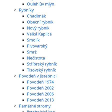
Oulehlův mlýn
Rybníky
Chadimák
Obecní rybník
Nový rybník
Velká Kaplice
Smolík
Pivovarský
Smrž
Nečistota
Stříbrský rybník
Tisovský rybník
Povodeň v Jistebnici
Povodeň 1974
Povodeň 2002
Povodeň 2006
Povodeň 2013
Památné stromy