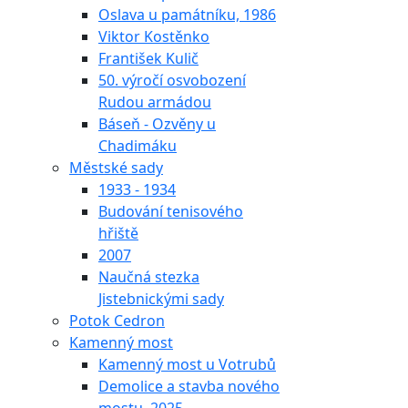
Oslava u památníku, 1986
Viktor Kostěnko
František Kulič
50. výročí osvobození
Rudou armádou
Báseň - Ozvěny u
Chadimáku
Městské sady
1933 - 1934
Budování tenisového
hřiště
2007
Naučná stezka
Jistebnickými sady
Potok Cedron
Kamenný most
Kamenný most u Votrubů
Demolice a stavba nového