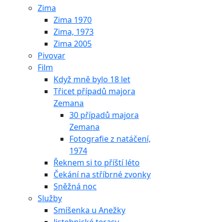
Zima
Zima 1970
Zima, 1973
Zima 2005
Pivovar
Film
Když mně bylo 18 let
Třicet případů majora
Zemana
30 případů majora
Zemana
Fotografie z natáčení,
1974
Řeknem si to příští léto
Čekání na stříbrné zvonky
Sněžná noc
Služby
Smíšenka u Anežky