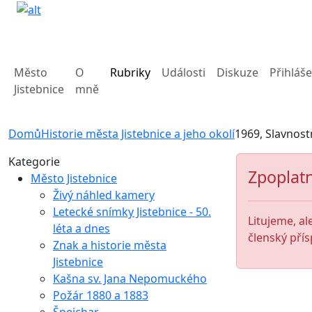
Město
O
Rubriky
Události
Diskuze
Přihláše
Jistebnice
mně
Domů
Historie města Jistebnice a jeho okolí
1969, Slavnostn
Kategorie
Zpoplatn
Město Jistebnice
Živý náhled kamery
Letecké snímky Jistebnice - 50.
Litujeme, al
léta a dnes
členský přís
Znak a historie města
Jistebnice
Kašna sv. Jana Nepomuckého
Požár 1880 a 1883