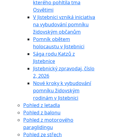
kterého pohltila tma
Osvětimi
V Jistebnici vzniká iniciativa
na vybudování pomníku
židovským občanům
Pomník obětem
holocaustu v Jistebnici
Sága rodu Katzů z
Jistebnice
Jistebnický zpravodaj, číslo
2, 2026
Nové kroky k vybudování
pomníku židovským
rodinám v Jistebnici
Pohled z letadla
Pohled z balonu
Pohled z motorového
paraglidingu
Pohled ze střech