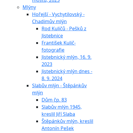
mostu, 2025
Mlýny
Hořejší - Vychytilovský -
Chadimův mlýn
Rod Kuličů - Pešků z
Jistebnice
František Kulič-
fotografie
Jistebnický mlýn, 16. 9.
2023
Jistebnický mlýn dnes -
8. 9. 2024
Slabův mlýn - Štěpánkův
mlýn
Dům čp. 83
Slabův mlýn 1945,
kreslil Jiří Slaba
Štěpánkův mlýn, kreslil
Antonín Pešek