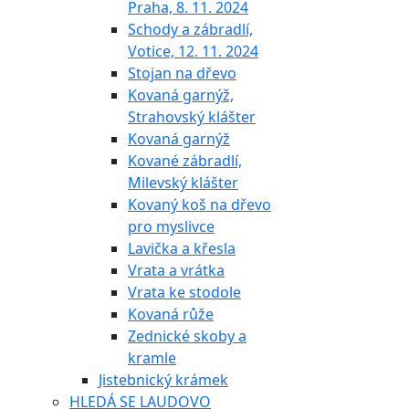
Praha, 8. 11. 2024
Schody a zábradlí,
Votice, 12. 11. 2024
Stojan na dřevo
Kovaná garnýž,
Strahovský klášter
Kovaná garnýž
Kované zábradlí,
Milevský klášter
Kovaný koš na dřevo
pro myslivce
Lavička a křesla
Vrata a vrátka
Vrata ke stodole
Kovaná růže
Zednické skoby a
kramle
Jistebnický krámek
HLEDÁ SE LAUDOVO