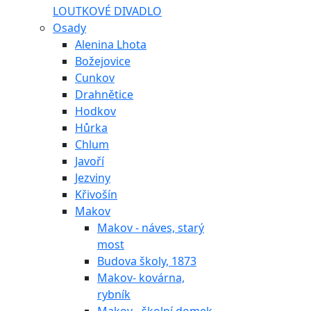
LOUTKOVÉ DIVADLO
Osady
Alenina Lhota
Božejovice
Cunkov
Drahnětice
Hodkov
Hůrka
Chlum
Javoří
Jezviny
Křivošín
Makov
Makov - náves, starý
most
Budova školy, 1873
Makov- kovárna,
rybník