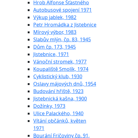
Hrob Alfonse Šťastného
Autobusové spojení 1971
Výkup jablek, 1982
Petr Hromádka z Jistebnice
Mírový výbor, 1983
Slabův mlýn, čp. 83, 1945
Dům čp. 173, 1945
Jistebnice, 1971
Vánoční stromek, 1977
Koupaliště Smolík, 1974
Cyklistický klub, 1930
Oslavy májových dnů, 1954
Budování hřiště, 1923
Jistebnická kašna, 1900
Dožínky, 1973
Ulice Palackého, 1940
Vítání občánků, květen
1971
Bourání Fričoviny čp. 91,