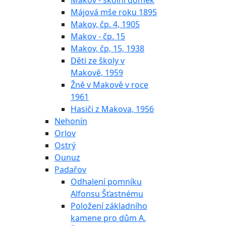
Makov - školní domek
Májová mše roku 1895
Makov, čp. 4, 1905
Makov - čp. 15
Makov, čp, 15, 1938
Děti ze školy v
Makově, 1959
Žně v Makově v roce
1961
Hasiči z Makova, 1956
Nehonín
Orlov
Ostrý
Ounuz
Padařov
Odhalení pomníku
Alfonsu Šťastnému
Položení základního
kamene pro dům A.