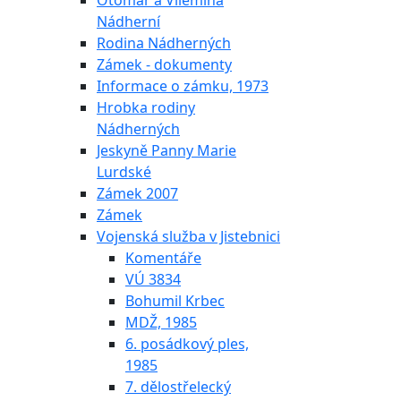
Otomar a Vilemína
Nádherní
Rodina Nádherných
Zámek - dokumenty
Informace o zámku, 1973
Hrobka rodiny
Nádherných
Jeskyně Panny Marie
Lurdské
Zámek 2007
Zámek
Vojenská služba v Jistebnici
Komentáře
VÚ 3834
Bohumil Krbec
MDŽ, 1985
6. posádkový ples,
1985
7. dělostřelecký