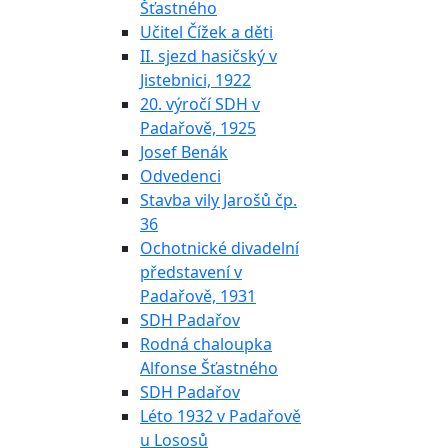
Šťastného
Učitel Čížek a děti
II. sjezd hasičský v
Jistebnici, 1922
20. výročí SDH v
Padařově, 1925
Josef Benák
Odvedenci
Stavba vily Jarošů čp.
36
Ochotnické divadelní
představení v
Padařově, 1931
SDH Padařov
Rodná chaloupka
Alfonse Šťastného
SDH Padařov
Léto 1932 v Padařově
u Lososů