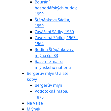
Bourání
hospodářských budov,
1959
Štěpánkova Sádka,
1959
Zavážení Sádky, 1960
Zavezená Sádka, 1963 -
1964
Rodina Štěpánkova z
mlýna čp. 83
Báseň - Zmar u
mlýnského náhonu
Bergerův mlýn U Zlaté
kotvy
Bergerův mlýn
Vodotokná mapa,
1875
Na Valše
Mlýnek