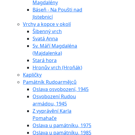
Magdalény
Báseň - Na Poušti nad
Jistebnicí
Vrchy a kopce v okolí
Šibenný vrch
Svatá Anna
Sv. Máří Magdaléna
(Majdalenka)
Stará hora
Hronův vrch (Hroňák)
Kapličky
Památník Rudoarmějců
Oslava osvobození, 1945
Osvobození Rudou
armádou, 1945
Z vyprávění Karla
Pomahače
Oslava u památníku, 1975
Oslava u památníku, 1985