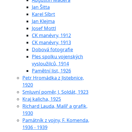
Augustin Maděra
Jan Šitta
Karel Síbrt
Jan Klejma
Josef Mottl
CK manévry, 1912
CK manévry, 1913
Dobová fotografie
Ples spolku vojenských
vysloužilců, 1914
Pamětní list, 1926
Petr Hromádka z Jistebnice,
1920
Smluvní poměr, J. Soldát, 1923
Kraj kalicha, 1925
Richard Lauda, Malíř a grafik,
1930
Památník z vojny, F. Komenda,
1936 - 1939