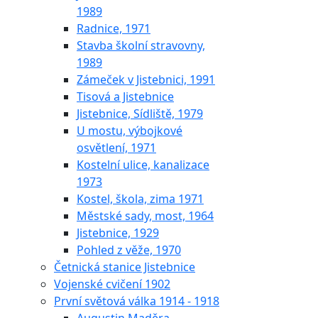
1989
Radnice, 1971
Stavba školní stravovny,
1989
Zámeček v Jistebnici, 1991
Tisová a Jistebnice
Jistebnice, Sídliště, 1979
U mostu, výbojkové
osvětlení, 1971
Kostelní ulice, kanalizace
1973
Kostel, škola, zima 1971
Městské sady, most, 1964
Jistebnice, 1929
Pohled z věže, 1970
Četnická stanice Jistebnice
Vojenské cvičení 1902
První světová válka 1914 - 1918