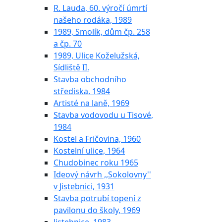
R. Lauda, 60. výročí úmrtí
našeho rodáka, 1989
1989, Smolík, dům čp. 258
a čp. 70
1989, Ulice Koželužská,
Sídliště II.
Stavba obchodního
střediska, 1984
Artisté na laně, 1969
Stavba vodovodu u Tisové,
1984
Kostel a Fričovina, 1960
Kostelní ulice, 1964
Chudobinec roku 1965
Ideový návrh ,,Sokolovny''
v Jistebnici, 1931
Stavba potrubí topení z
pavilonu do školy, 1969