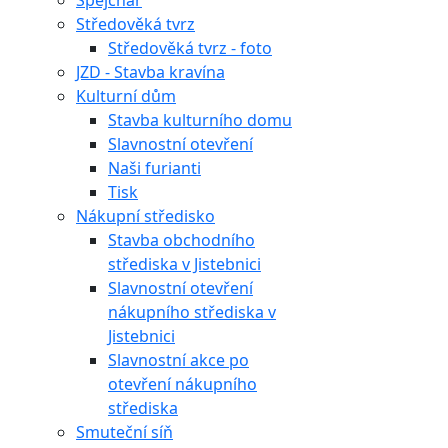
Špejchar
Středověká tvrz
Středověká tvrz - foto
JZD - Stavba kravína
Kulturní dům
Stavba kulturního domu
Slavnostní otevření
Naši furianti
Tisk
Nákupní středisko
Stavba obchodního
střediska v Jistebnici
Slavnostní otevření
nákupního střediska v
Jistebnici
Slavnostní akce po
otevření nákupního
střediska
Smuteční síň