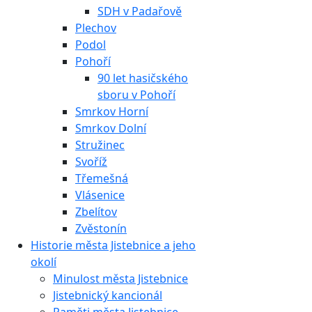
SDH v Padařově
Plechov
Podol
Pohoří
90 let hasičského
sboru v Pohoří
Smrkov Horní
Smrkov Dolní
Stružinec
Svoříž
Třemešná
Vlásenice
Zbelítov
Zvěstonín
Historie města Jistebnice a jeho
okolí
Minulost města Jistebnice
Jistebnický kancionál