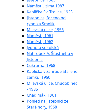
Jistebnice, 1983
Náměstí , zima 1987
Kaplička Sv. Trojice, 1925
Jistebnice, foceno od
rybníka Smolík
Milevská ulice, 1956
Náměstí, 1961
Náměstí, 1962
Jednota sokolská
Náhrobek A. Šťastného v
Jistebnici
Cukrárna, 1968
Kaplička v zahradě Starého
zámku, 1950
Milevská ulice, Chudobinec
- 1985
Chadimák, 1961
Pohled na Jistebnici ze
Staré hory, 1968