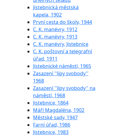
uhelných skladů
Jistebnická městská
kapela, 1902
První cesta do školy, 1944
C. K. manévry, 1912
C. K. manévry, 1913
C. K. manévry, Jistebnice
C. K. poštovní a telegrafní
úřad, 1911
Jistebnické náměstí, 1965
Zasazení ''lípy svobody''
1968
Zasazení ''lípy svobody'' na
náměstí, 1968
Jistebnice, 1864
Máří Magdaléna, 1902
Městské sady, 1947
Farní úřad, 1986
Jistebnice, 1983