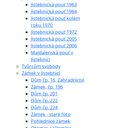
Jistebnická pouť 1963
Jistebnická pouť 1964
Jistebnická pouť kolem
roku 1970
Jistebnická pouť 1972
Jistebnická pouť 2005
Jistebnická pouť 2006
Majdalenská pouť v
Jistebnici
Tvůrcům svobody
Zámek v Jistebnici
Dům čp. 16, Zahradnictví
Zámek, čp. 196
Dům čp. 201
Dům čp. 222
Dům čp. 224
Zámek - staré foto
Pohlednice zámek