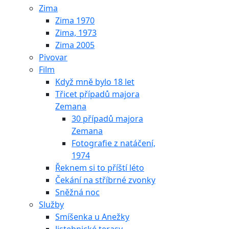
Zima
Zima 1970
Zima, 1973
Zima 2005
Pivovar
Film
Když mně bylo 18 let
Třicet případů majora
Zemana
30 případů majora
Zemana
Fotografie z natáčení,
1974
Řeknem si to příští léto
Čekání na stříbrné zvonky
Sněžná noc
Služby
Smíšenka u Anežky