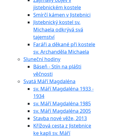
Zajímavý objev v
jistebnickém kostele
Smírčí kámen v Jistebnici
Jistebnický kostel sv.
Michaela odkrývá svá
tajemství
Faráři a děkané při kostele
sv. Archanděla Michaela
Sluneční hodiny
Báseň - Stín na plášti
věčnosti
Svatá Máří Magdaléna
sv. Máří Magdaléna 1933 -
1934
sv. Máří Magdaléna 1985
sv. Máří Magdaléna 2005
Stavba nové věže, 2013
Křížová cesta z Jistebnice
ke kapli sv. Máří