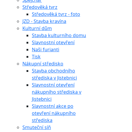
Špejchar
Středověká tvrz
Středověká tvrz - foto
JZD - Stavba kravína
Kulturní dům
Stavba kulturního domu
Slavnostní otevření
Naši furianti
Tisk
Nákupní středisko
Stavba obchodního
střediska v Jistebnici
Slavnostní otevření
nákupního střediska v
Jistebnici
Slavnostní akce po
otevření nákupního
střediska
Smuteční síň