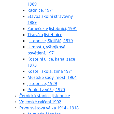
1989
Radnice, 1971
Stavba školní stravovny,
1989
Zámeček v Jistebnici, 1991
Tisová a Jistebnice
Jistebnice, Sídliště, 1979
U mostu, výbojkové
osvětlení, 1971
Kostelní ulice, kanalizace
1973
Kostel, škola, zima 1971
Městské sady, most, 1964
Jistebnice, 1929
Pohled z věže, 1970
Četnická stanice Jistebnice
Vojenské cvičení 1902
První světová válka 1914 - 1918