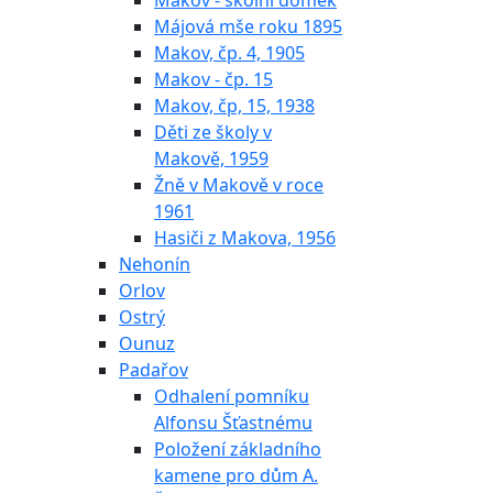
Makov - školní domek
Májová mše roku 1895
Makov, čp. 4, 1905
Makov - čp. 15
Makov, čp, 15, 1938
Děti ze školy v
Makově, 1959
Žně v Makově v roce
1961
Hasiči z Makova, 1956
Nehonín
Orlov
Ostrý
Ounuz
Padařov
Odhalení pomníku
Alfonsu Šťastnému
Položení základního
kamene pro dům A.