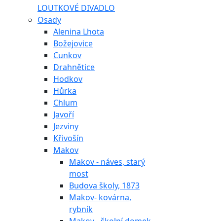
LOUTKOVÉ DIVADLO
Osady
Alenina Lhota
Božejovice
Cunkov
Drahnětice
Hodkov
Hůrka
Chlum
Javoří
Jezviny
Křivošín
Makov
Makov - náves, starý
most
Budova školy, 1873
Makov- kovárna,
rybník