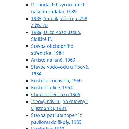
R. Lauda, 60. výročí úmrtí
našeho rodáka, 1989
1989, Smolík, dům čp. 258
a čp. 70
1989, Ulice Koželužská,
Sídliště II.
Stavba obchodního
střediska, 1984
Artisté na laně, 1969
Stavba vodovodu u Tisové,
1984
Kostel a Fričovina, 1960
Kostelní ulice, 1964
Chudobinec roku 1965
Ideový návrh ,,Sokolovny''
v Jistebnici, 1931
Stavba potrubí topení z
pavilonu do školy, 1969