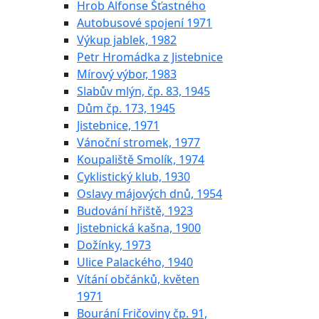
Hrob Alfonse Šťastného
Autobusové spojení 1971
Výkup jablek, 1982
Petr Hromádka z Jistebnice
Mírový výbor, 1983
Slabův mlýn, čp. 83, 1945
Dům čp. 173, 1945
Jistebnice, 1971
Vánoční stromek, 1977
Koupaliště Smolík, 1974
Cyklistický klub, 1930
Oslavy májových dnů, 1954
Budování hřiště, 1923
Jistebnická kašna, 1900
Dožínky, 1973
Ulice Palackého, 1940
Vítání občánků, květen
1971
Bourání Fričoviny čp. 91,