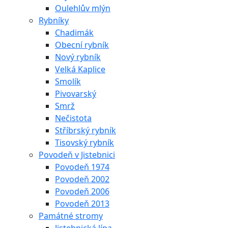
Oulehlův mlýn
Rybníky
Chadimák
Obecní rybník
Nový rybník
Velká Kaplice
Smolík
Pivovarský
Smrž
Nečistota
Stříbrský rybník
Tisovský rybník
Povodeň v Jistebnici
Povodeň 1974
Povodeň 2002
Povodeň 2006
Povodeň 2013
Památné stromy