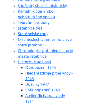
Paměti města Jistebnice
Jihočeský sborník historický
Památník čtenářsko-
ochotnického spolku
Tvůrcům svobody
Jistebnice tvrz
Staré selské rody
O řemeslech a řemeslnících ve
staré Jistebnici
Chronologický přehled historie
města Jistebnice
Historické události
Osvobození 1945
Hledání zdroje pitné vody -
1946
Dožínky 1947
Sběr odpadků 1948
Atelier Richarda Laudy
1914