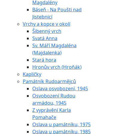
Magdalény
Báseň - Na Poušti nad
Jistebnicí
Vrchy a kopce v okolí
Šibenný vrch
Svatá Anna
Sv. Máří Magdaléna
(Majdalenka)
Stará hora
Hronův vrch (Hroňák)
Kapličky
Památník Rudoarmějců
Oslava osvobození, 1945
Osvobození Rudou
armádou, 1945
Z vyprávění Karla
Pomahače
Oslava u památníku, 1975
Oslava u památníku, 1985