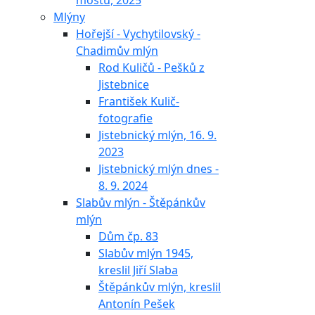
mostu, 2025
Mlýny
Hořejší - Vychytilovský -
Chadimův mlýn
Rod Kuličů - Pešků z
Jistebnice
František Kulič-
fotografie
Jistebnický mlýn, 16. 9.
2023
Jistebnický mlýn dnes -
8. 9. 2024
Slabův mlýn - Štěpánkův
mlýn
Dům čp. 83
Slabův mlýn 1945,
kreslil Jiří Slaba
Štěpánkův mlýn, kreslil
Antonín Pešek