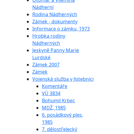
Otomar a Vilemína
Nádherní
Rodina Nádherných
Zámek - dokumenty
Informace o zámku, 1973
Hrobka rodiny
Nádherných
Jeskyně Panny Marie
Lurdské
Zámek 2007
Zámek
Vojenská služba v Jistebnici
Komentáře
VÚ 3834
Bohumil Krbec
MDŽ, 1985
6. posádkový ples,
1985
7. dělostřelecký