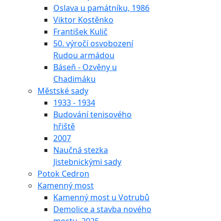
Oslava u památníku, 1986
Viktor Kostěnko
František Kulič
50. výročí osvobození
Rudou armádou
Báseň - Ozvěny u
Chadimáku
Městské sady
1933 - 1934
Budování tenisového
hřiště
2007
Naučná stezka
Jistebnickými sady
Potok Cedron
Kamenný most
Kamenný most u Votrubů
Demolice a stavba nového