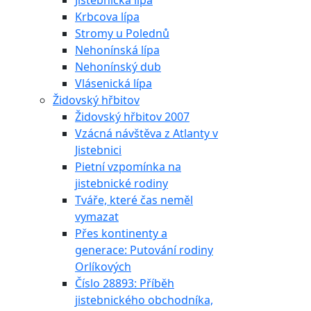
Jistebnická lípa
Krbcova lípa
Stromy u Polednů
Nehonínská lípa
Nehonínský dub
Vlásenická lípa
Židovský hřbitov
Židovský hřbitov 2007
Vzácná návštěva z Atlanty v
Jistebnici
Pietní vzpomínka na
jistebnické rodiny
Tváře, které čas neměl
vymazat
Přes kontinenty a
generace: Putování rodiny
Orlíkových
Číslo 28893: Příběh
jistebnického obchodníka,