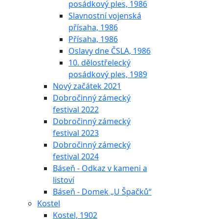
posádkový ples, 1986
Slavnostní vojenská
přísaha, 1986
Přísaha, 1986
Oslavy dne ČSLA, 1986
10. dělostřelecký
posádkový ples, 1989
Nový začátek 2021
Dobročinný zámecký
festival 2022
Dobročinný zámecký
festival 2023
Dobročinný zámecký
festival 2024
Báseň - Odkaz v kameni a
listoví
Báseň - Domek „U Špačků“
Kostel
Kostel, 1902