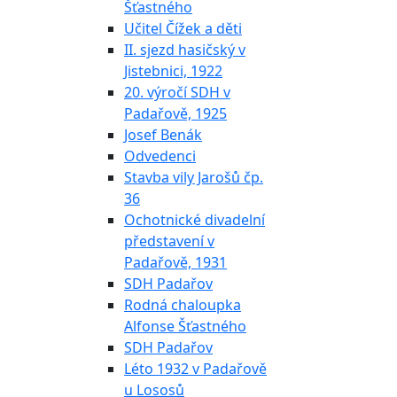
Šťastného
Učitel Čížek a děti
II. sjezd hasičský v
Jistebnici, 1922
20. výročí SDH v
Padařově, 1925
Josef Benák
Odvedenci
Stavba vily Jarošů čp.
36
Ochotnické divadelní
představení v
Padařově, 1931
SDH Padařov
Rodná chaloupka
Alfonse Šťastného
SDH Padařov
Léto 1932 v Padařově
u Lososů