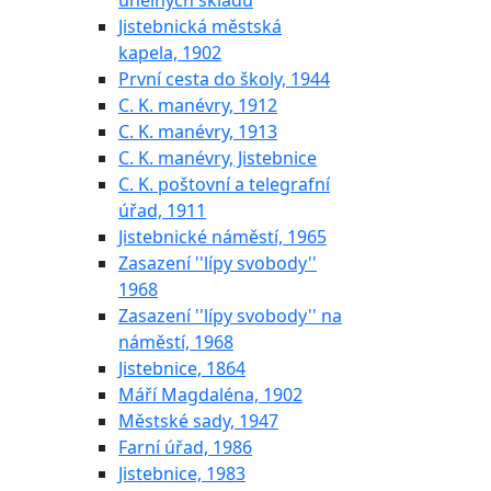
uhelných skladů
Jistebnická městská
kapela, 1902
První cesta do školy, 1944
C. K. manévry, 1912
C. K. manévry, 1913
C. K. manévry, Jistebnice
C. K. poštovní a telegrafní
úřad, 1911
Jistebnické náměstí, 1965
Zasazení ''lípy svobody''
1968
Zasazení ''lípy svobody'' na
náměstí, 1968
Jistebnice, 1864
Máří Magdaléna, 1902
Městské sady, 1947
Farní úřad, 1986
Jistebnice, 1983