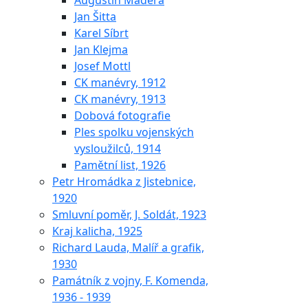
Augustin Maděra
Jan Šitta
Karel Síbrt
Jan Klejma
Josef Mottl
CK manévry, 1912
CK manévry, 1913
Dobová fotografie
Ples spolku vojenských
vysloužilců, 1914
Pamětní list, 1926
Petr Hromádka z Jistebnice,
1920
Smluvní poměr, J. Soldát, 1923
Kraj kalicha, 1925
Richard Lauda, Malíř a grafik,
1930
Památník z vojny, F. Komenda,
1936 - 1939