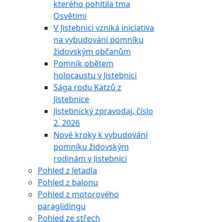
kterého pohltila tma
Osvětimi
V Jistebnici vzniká iniciativa
na vybudování pomníku
židovským občanům
Pomník obětem
holocaustu v Jistebnici
Sága rodu Katzů z
Jistebnice
Jistebnický zpravodaj, číslo
2, 2026
Nové kroky k vybudování
pomníku židovským
rodinám v Jistebnici
Pohled z letadla
Pohled z balonu
Pohled z motorového
paraglidingu
Pohled ze střech