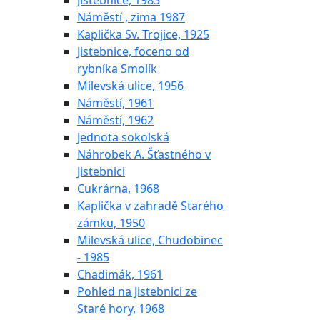
Jistebnice, 1983
Náměstí , zima 1987
Kaplička Sv. Trojice, 1925
Jistebnice, foceno od
rybníka Smolík
Milevská ulice, 1956
Náměstí, 1961
Náměstí, 1962
Jednota sokolská
Náhrobek A. Šťastného v
Jistebnici
Cukrárna, 1968
Kaplička v zahradě Starého
zámku, 1950
Milevská ulice, Chudobinec
- 1985
Chadimák, 1961
Pohled na Jistebnici ze
Staré hory, 1968