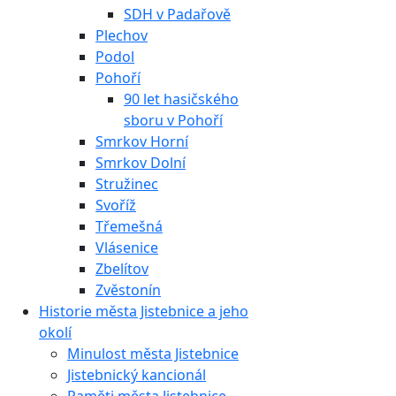
SDH v Padařově
Plechov
Podol
Pohoří
90 let hasičského
sboru v Pohoří
Smrkov Horní
Smrkov Dolní
Stružinec
Svoříž
Třemešná
Vlásenice
Zbelítov
Zvěstonín
Historie města Jistebnice a jeho
okolí
Minulost města Jistebnice
Jistebnický kancionál