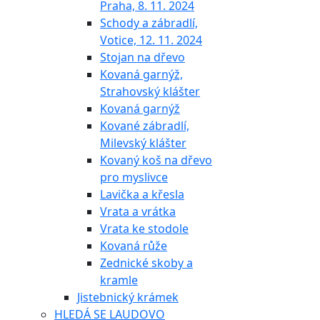
Praha, 8. 11. 2024
Schody a zábradlí,
Votice, 12. 11. 2024
Stojan na dřevo
Kovaná garnýž,
Strahovský klášter
Kovaná garnýž
Kované zábradlí,
Milevský klášter
Kovaný koš na dřevo
pro myslivce
Lavička a křesla
Vrata a vrátka
Vrata ke stodole
Kovaná růže
Zednické skoby a
kramle
Jistebnický krámek
HLEDÁ SE LAUDOVO