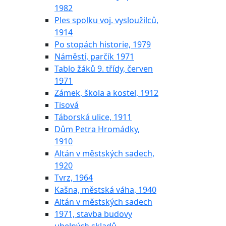
1982
Ples spolku voj. vysloužilců,
1914
Po stopách historie, 1979
Náměstí, parčík 1971
Tablo žáků 9. třídy, červen
1971
Zámek, škola a kostel, 1912
Tisová
Táborská ulice, 1911
Dům Petra Hromádky,
1910
Altán v městských sadech,
1920
Tvrz, 1964
Kašna, městská váha, 1940
Altán v městských sadech
1971, stavba budovy