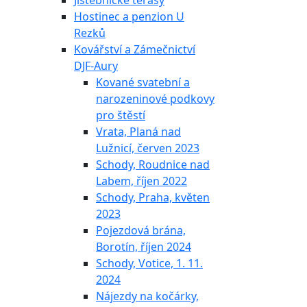
Jistebnické terasy
Hostinec a penzion U
Rezků
Kovářství a Zámečnictví
DJF-Aury
Kované svatební a
narozeninové podkovy
pro štěstí
Vrata, Planá nad
Lužnicí, červen 2023
Schody, Roudnice nad
Labem, říjen 2022
Schody, Praha, květen
2023
Pojezdová brána,
Borotín, říjen 2024
Schody, Votice, 1. 11.
2024
Nájezdy na kočárky,