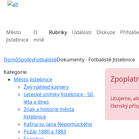
Město
O
Rubriky
Události
Diskuze
Přihláše
Jistebnice
mně
Domů
Spolky
Fotbalisté
Dokumenty - Fotbalisté Jistebnice
Kategorie
Zpoplatn
Město Jistebnice
Živý náhled kamery
Letecké snímky Jistebnice - 50.
Litujeme, al
léta a dnes
členský přís
Znak a historie města
Jistebnice
Kašna sv. Jana Nepomuckého
Požár 1880 a 1883