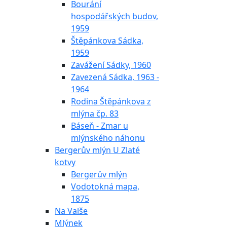
Bourání
hospodářských budov,
1959
Štěpánkova Sádka,
1959
Zavážení Sádky, 1960
Zavezená Sádka, 1963 -
1964
Rodina Štěpánkova z
mlýna čp. 83
Báseň - Zmar u
mlýnského náhonu
Bergerův mlýn U Zlaté
kotvy
Bergerův mlýn
Vodotokná mapa,
1875
Na Valše
Mlýnek