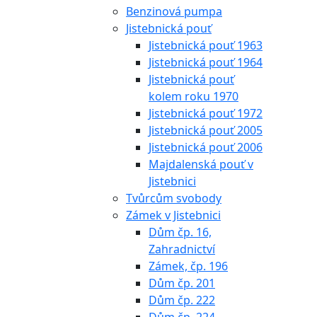
Benzinová pumpa
Jistebnická pouť
Jistebnická pouť 1963
Jistebnická pouť 1964
Jistebnická pouť
kolem roku 1970
Jistebnická pouť 1972
Jistebnická pouť 2005
Jistebnická pouť 2006
Majdalenská pouť v
Jistebnici
Tvůrcům svobody
Zámek v Jistebnici
Dům čp. 16,
Zahradnictví
Zámek, čp. 196
Dům čp. 201
Dům čp. 222