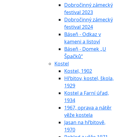
Dobročinný zámecký
festival 2023
Dobročinný zámecký
festival 2024
Báseň - Odkaz v
kameni a listoví
Báseň - Domek „U
Špačků“
Kostel
Kostel, 1902
Hřbitov, kostel, škola,
1929
Kostel a Farní úřad,
1934
1967, oprava a nátěr
věže kostela
Jasan na hřbitově,
1970