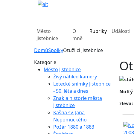
Město
O
Rubriky
Události
Jistebnice
mně
Domů
Spolky
Otužilci Jistebnice
Ot
Kategorie
Město Jistebnice
Živý náhled kamery
Letecké snímky Jistebnice
- 50. léta a dnes
Nultý 
Znak a historie města
zleva
Jistebnice
Kašna sv. Jana
Nepomuckého
Požár 1880 a 1883