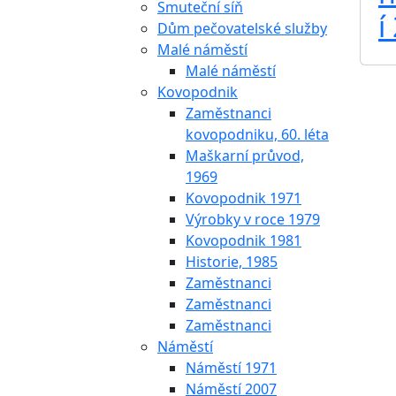
Smuteční síň
í
Dům pečovatelské služby
Malé náměstí
Malé náměstí
Kovopodnik
Zaměstnanci
kovopodniku, 60. léta
Maškarní průvod,
1969
Kovopodnik 1971
Výrobky v roce 1979
Kovopodnik 1981
Historie, 1985
Zaměstnanci
Zaměstnanci
Zaměstnanci
Náměstí
Náměstí 1971
Náměstí 2007