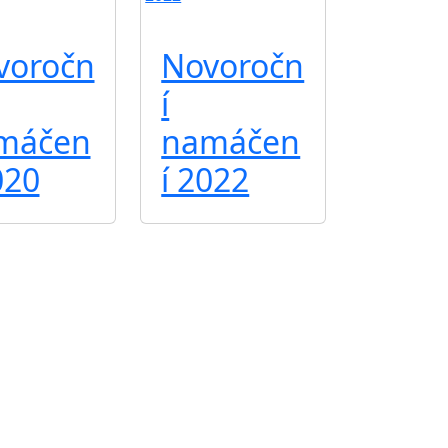
voročn
Novoročn
í
máčen
namáčen
020
í 2022