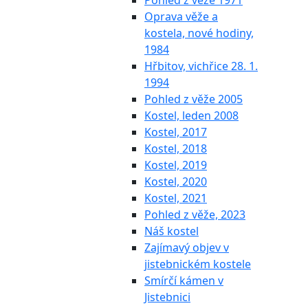
Pohled z věže 1971
Oprava věže a
kostela, nové hodiny,
1984
Hřbitov, vichřice 28. 1.
1994
Pohled z věže 2005
Kostel, leden 2008
Kostel, 2017
Kostel, 2018
Kostel, 2019
Kostel, 2020
Kostel, 2021
Pohled z věže, 2023
Náš kostel
Zajímavý objev v
jistebnickém kostele
Smírčí kámen v
Jistebnici