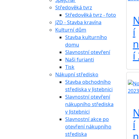
Špejchar
Středověká tvrz
Středověká tvrz - foto
N
JZD - Stavba kravína
í
Kulturní dům
Stavba kulturního
n
domu
Slavnostní otevření
í
Naši furianti
Tisk
Nákupní středisko
Stavba obchodního
střediska v Jistebnici
Slavnostní otevření
nákupního střediska
N
v Jistebnici
Slavnostní akce po
í
otevření nákupního
n
střediska