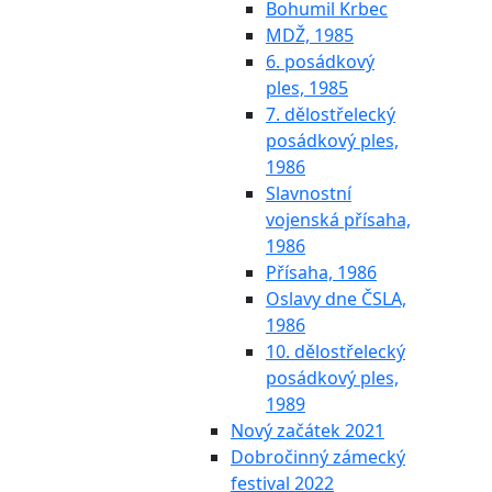
Bohumil Krbec
MDŽ, 1985
6. posádkový
ples, 1985
7. dělostřelecký
posádkový ples,
1986
Slavnostní
vojenská přísaha,
1986
Přísaha, 1986
Oslavy dne ČSLA,
1986
10. dělostřelecký
posádkový ples,
1989
Nový začátek 2021
Dobročinný zámecký
festival 2022