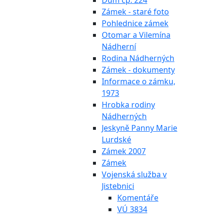
Dům čp. 224
Zámek - staré foto
Pohlednice zámek
Otomar a Vilemína
Nádherní
Rodina Nádherných
Zámek - dokumenty
Informace o zámku,
1973
Hrobka rodiny
Nádherných
Jeskyně Panny Marie
Lurdské
Zámek 2007
Zámek
Vojenská služba v
Jistebnici
Komentáře
VÚ 3834