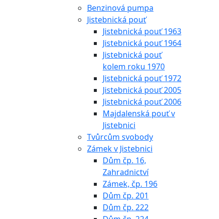
Benzinová pumpa
Jistebnická pouť
Jistebnická pouť 1963
Jistebnická pouť 1964
Jistebnická pouť
kolem roku 1970
Jistebnická pouť 1972
Jistebnická pouť 2005
Jistebnická pouť 2006
Majdalenská pouť v
Jistebnici
Tvůrcům svobody
Zámek v Jistebnici
Dům čp. 16,
Zahradnictví
Zámek, čp. 196
Dům čp. 201
Dům čp. 222