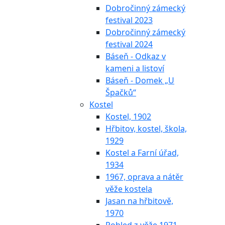
Dobročinný zámecký
festival 2023
Dobročinný zámecký
festival 2024
Báseň - Odkaz v
kameni a listoví
Báseň - Domek „U
Špačků“
Kostel
Kostel, 1902
Hřbitov, kostel, škola,
1929
Kostel a Farní úřad,
1934
1967, oprava a nátěr
věže kostela
Jasan na hřbitově,
1970