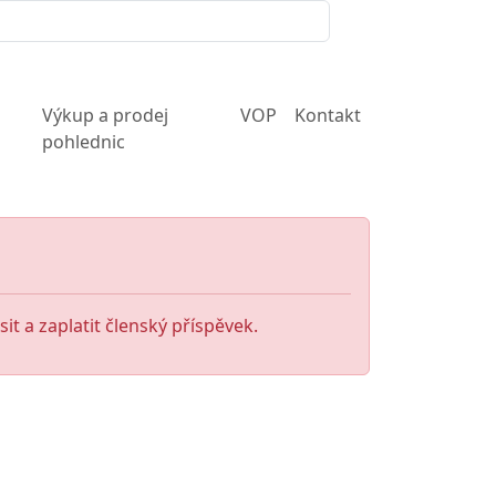
Výkup a prodej
VOP
Kontakt
pohlednic
it a zaplatit členský příspěvek.