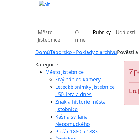
Město
O
Rubriky
Události
Jistebnice
mně
Domů
Táborsko - Poklady z archivu
Pověsti a
Kategorie
Zp
Město Jistebnice
Živý náhled kamery
Letecké snímky Jistebnice
Litu
- 50. léta a dnes
Znak a historie města
Jistebnice
Kašna sv. Jana
Nepomuckého
Požár 1880 a 1883