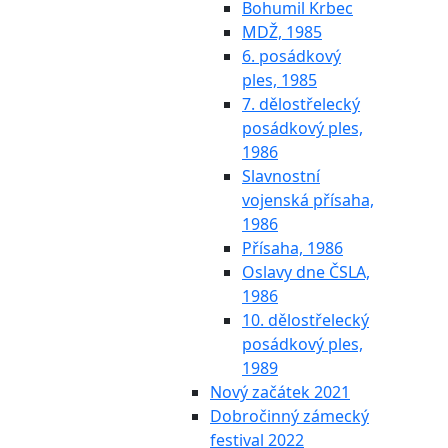
Bohumil Krbec
MDŽ, 1985
6. posádkový
ples, 1985
7. dělostřelecký
posádkový ples,
1986
Slavnostní
vojenská přísaha,
1986
Přísaha, 1986
Oslavy dne ČSLA,
1986
10. dělostřelecký
posádkový ples,
1989
Nový začátek 2021
Dobročinný zámecký
festival 2022