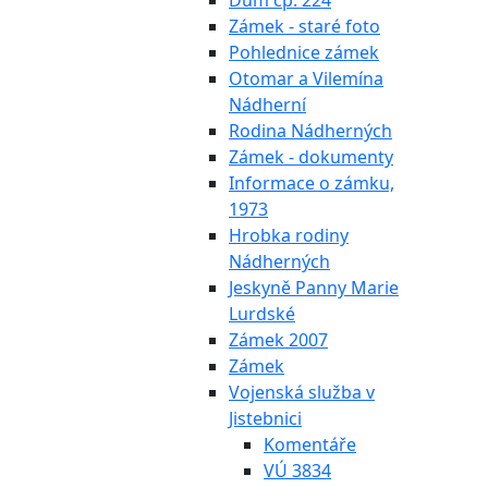
Dům čp. 224
Zámek - staré foto
Pohlednice zámek
Otomar a Vilemína
Nádherní
Rodina Nádherných
Zámek - dokumenty
Informace o zámku,
1973
Hrobka rodiny
Nádherných
Jeskyně Panny Marie
Lurdské
Zámek 2007
Zámek
Vojenská služba v
Jistebnici
Komentáře
VÚ 3834