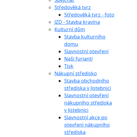
Špejchar
Středověká tvrz
Středověká tvrz - foto
JZD - Stavba kravína
Kulturní dům
Stavba kulturního
domu
Slavnostní otevření
Naši furianti
Tisk
Nákupní středisko
Stavba obchodního
střediska v Jistebnici
Slavnostní otevření
nákupního střediska
v Jistebnici
Slavnostní akce po
otevření nákupního
střediska