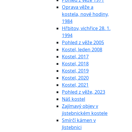
Pohled z věže 1971
Oprava věže a
kostela, nové hodiny,
1984
Hřbitov, vichřice 28. 1.
1994
Pohled z věže 2005
Kostel, leden 2008
Kostel, 2017
Kostel, 2018
Kostel, 2019
Kostel, 2020
Kostel, 2021
Pohled z věže, 2023
Náš kostel
Zajímavý objev v
jistebnickém kostele
Smírčí kámen v
Jistebnici