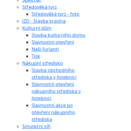
Špejchar
Středověká tvrz
Středověká tvrz - foto
JZD - Stavba kravína
Kulturní dům
Stavba kulturního domu
Slavnostní otevření
Naši furianti
Tisk
Nákupní středisko
Stavba obchodního
střediska v Jistebnici
Slavnostní otevření
nákupního střediska v
Jistebnici
Slavnostní akce po
otevření nákupního
střediska
Smuteční síň