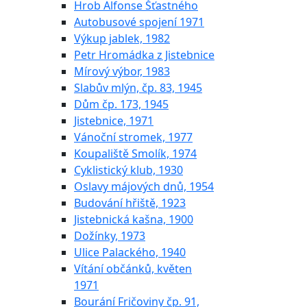
Hrob Alfonse Šťastného
Autobusové spojení 1971
Výkup jablek, 1982
Petr Hromádka z Jistebnice
Mírový výbor, 1983
Slabův mlýn, čp. 83, 1945
Dům čp. 173, 1945
Jistebnice, 1971
Vánoční stromek, 1977
Koupaliště Smolík, 1974
Cyklistický klub, 1930
Oslavy májových dnů, 1954
Budování hřiště, 1923
Jistebnická kašna, 1900
Dožínky, 1973
Ulice Palackého, 1940
Vítání občánků, květen
1971
Bourání Fričoviny čp. 91,