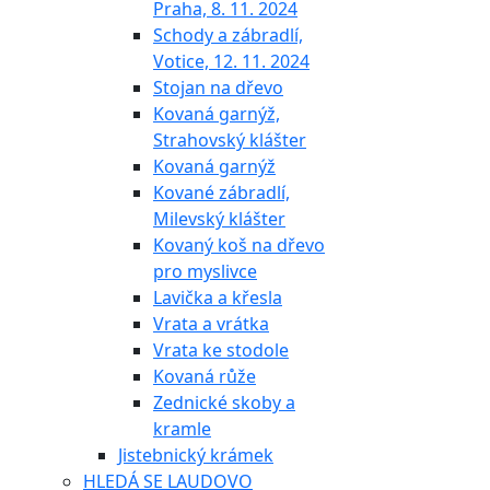
Praha, 8. 11. 2024
Schody a zábradlí,
Votice, 12. 11. 2024
Stojan na dřevo
Kovaná garnýž,
Strahovský klášter
Kovaná garnýž
Kované zábradlí,
Milevský klášter
Kovaný koš na dřevo
pro myslivce
Lavička a křesla
Vrata a vrátka
Vrata ke stodole
Kovaná růže
Zednické skoby a
kramle
Jistebnický krámek
HLEDÁ SE LAUDOVO