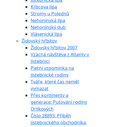
Jistebnická lípa
Krbcova lípa
Stromy u Polednů
Nehonínská lípa
Nehonínský dub
Vlásenická lípa
Židovský hřbitov
Židovský hřbitov 2007
Vzácná návštěva z Atlanty v
Jistebnici
Pietní vzpomínka na
jistebnické rodiny
Tváře, které čas neměl
vymazat
Přes kontinenty a
generace: Putování rodiny
Orlíkových
Číslo 28893: Příběh
jistebnického obchodníka,