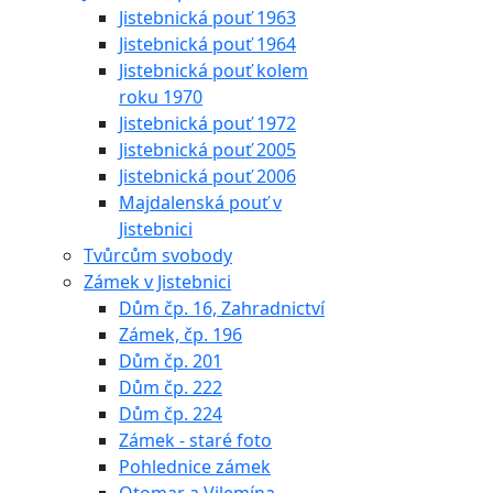
Jistebnická pouť 1963
Jistebnická pouť 1964
Jistebnická pouť kolem
roku 1970
Jistebnická pouť 1972
Jistebnická pouť 2005
Jistebnická pouť 2006
Majdalenská pouť v
Jistebnici
Tvůrcům svobody
Zámek v Jistebnici
Dům čp. 16, Zahradnictví
Zámek, čp. 196
Dům čp. 201
Dům čp. 222
Dům čp. 224
Zámek - staré foto
Pohlednice zámek