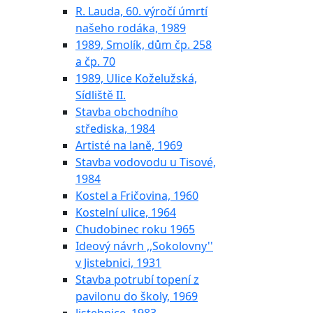
R. Lauda, 60. výročí úmrtí
našeho rodáka, 1989
1989, Smolík, dům čp. 258
a čp. 70
1989, Ulice Koželužská,
Sídliště II.
Stavba obchodního
střediska, 1984
Artisté na laně, 1969
Stavba vodovodu u Tisové,
1984
Kostel a Fričovina, 1960
Kostelní ulice, 1964
Chudobinec roku 1965
Ideový návrh ,,Sokolovny''
v Jistebnici, 1931
Stavba potrubí topení z
pavilonu do školy, 1969