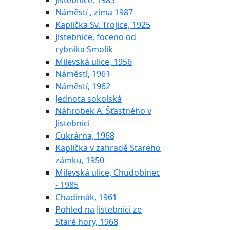
Jistebnice, 1983
Náměstí , zima 1987
Kaplička Sv. Trojice, 1925
Jistebnice, foceno od
rybníka Smolík
Milevská ulice, 1956
Náměstí, 1961
Náměstí, 1962
Jednota sokolská
Náhrobek A. Šťastného v
Jistebnici
Cukrárna, 1968
Kaplička v zahradě Starého
zámku, 1950
Milevská ulice, Chudobinec
- 1985
Chadimák, 1961
Pohled na Jistebnici ze
Staré hory, 1968