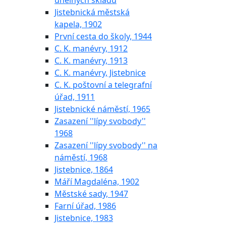
uhelných skladů
Jistebnická městská
kapela, 1902
První cesta do školy, 1944
C. K. manévry, 1912
C. K. manévry, 1913
C. K. manévry, Jistebnice
C. K. poštovní a telegrafní
úřad, 1911
Jistebnické náměstí, 1965
Zasazení ''lípy svobody''
1968
Zasazení ''lípy svobody'' na
náměstí, 1968
Jistebnice, 1864
Máří Magdaléna, 1902
Městské sady, 1947
Farní úřad, 1986
Jistebnice, 1983