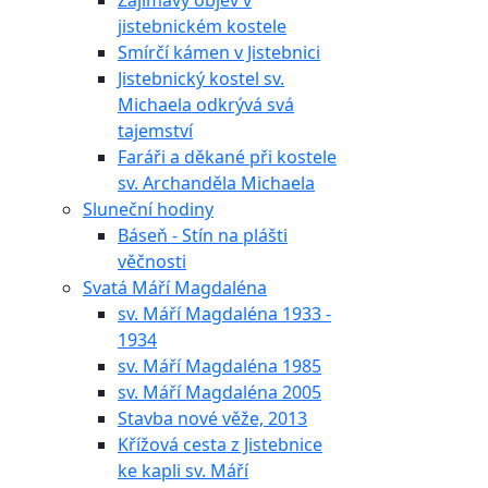
Zajímavý objev v
jistebnickém kostele
Smírčí kámen v Jistebnici
Jistebnický kostel sv.
Michaela odkrývá svá
tajemství
Faráři a děkané při kostele
sv. Archanděla Michaela
Sluneční hodiny
Báseň - Stín na plášti
věčnosti
Svatá Máří Magdaléna
sv. Máří Magdaléna 1933 -
1934
sv. Máří Magdaléna 1985
sv. Máří Magdaléna 2005
Stavba nové věže, 2013
Křížová cesta z Jistebnice
ke kapli sv. Máří