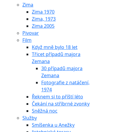
Zima
Zima 1970
Zima, 1973
Zima 2005
Pivovar
Film
Když mně bylo 18 let
Třicet případů majora
Zemana
30 případů majora
Zemana
Fotografie z natáčení,
1974
Řeknem si to příští léto
Čekání na stříbrné zvonky
Sněžná noc
Služby
Smíšenka u Anežky