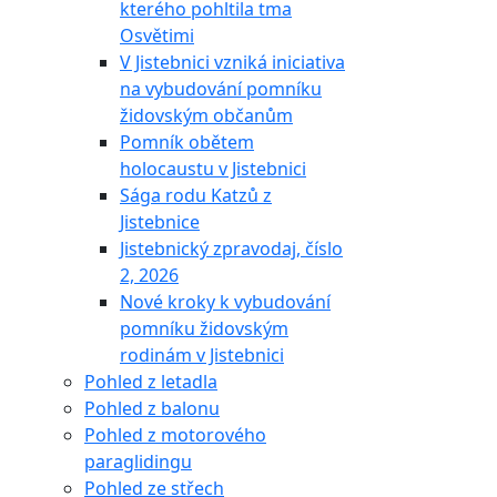
kterého pohltila tma
Osvětimi
V Jistebnici vzniká iniciativa
na vybudování pomníku
židovským občanům
Pomník obětem
holocaustu v Jistebnici
Sága rodu Katzů z
Jistebnice
Jistebnický zpravodaj, číslo
2, 2026
Nové kroky k vybudování
pomníku židovským
rodinám v Jistebnici
Pohled z letadla
Pohled z balonu
Pohled z motorového
paraglidingu
Pohled ze střech