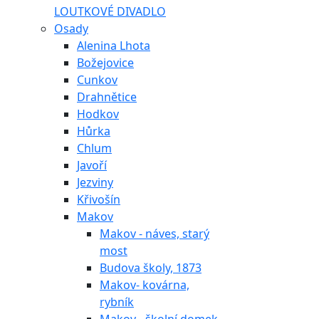
LOUTKOVÉ DIVADLO
Osady
Alenina Lhota
Božejovice
Cunkov
Drahnětice
Hodkov
Hůrka
Chlum
Javoří
Jezviny
Křivošín
Makov
Makov - náves, starý
most
Budova školy, 1873
Makov- kovárna,
rybník