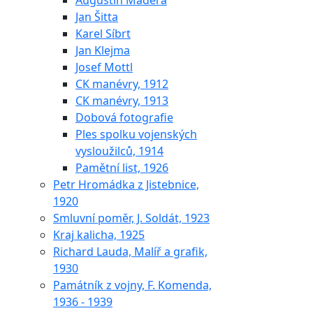
Augustin Maděra
Jan Šitta
Karel Síbrt
Jan Klejma
Josef Mottl
CK manévry, 1912
CK manévry, 1913
Dobová fotografie
Ples spolku vojenských
vysloužilců, 1914
Pamětní list, 1926
Petr Hromádka z Jistebnice,
1920
Smluvní poměr, J. Soldát, 1923
Kraj kalicha, 1925
Richard Lauda, Malíř a grafik,
1930
Památník z vojny, F. Komenda,
1936 - 1939