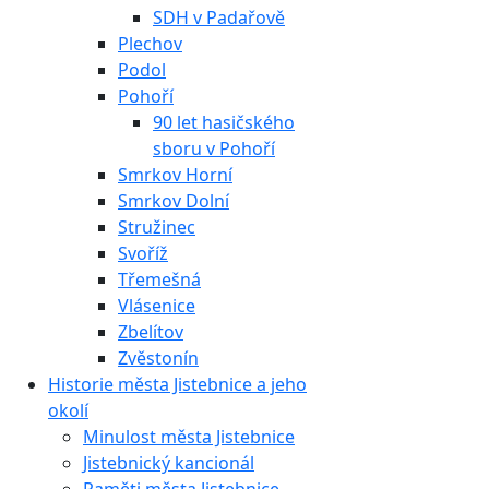
SDH v Padařově
Plechov
Podol
Pohoří
90 let hasičského
sboru v Pohoří
Smrkov Horní
Smrkov Dolní
Stružinec
Svoříž
Třemešná
Vlásenice
Zbelítov
Zvěstonín
Historie města Jistebnice a jeho
okolí
Minulost města Jistebnice
Jistebnický kancionál