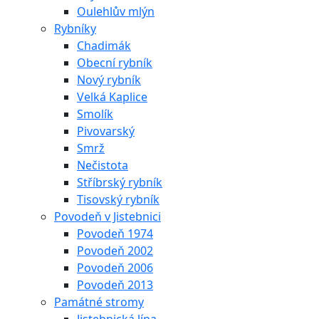
Oulehlův mlýn
Rybníky
Chadimák
Obecní rybník
Nový rybník
Velká Kaplice
Smolík
Pivovarský
Smrž
Nečistota
Stříbrský rybník
Tisovský rybník
Povodeň v Jistebnici
Povodeň 1974
Povodeň 2002
Povodeň 2006
Povodeň 2013
Památné stromy