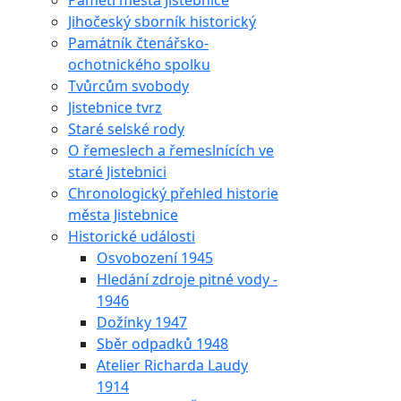
Paměti města Jistebnice
Jihočeský sborník historický
Památník čtenářsko-
ochotnického spolku
Tvůrcům svobody
Jistebnice tvrz
Staré selské rody
O řemeslech a řemeslnících ve
staré Jistebnici
Chronologický přehled historie
města Jistebnice
Historické události
Osvobození 1945
Hledání zdroje pitné vody -
1946
Dožínky 1947
Sběr odpadků 1948
Atelier Richarda Laudy
1914