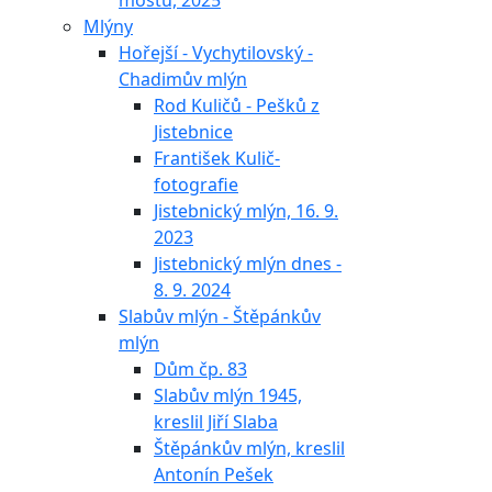
mostu, 2025
Mlýny
Hořejší - Vychytilovský -
Chadimův mlýn
Rod Kuličů - Pešků z
Jistebnice
František Kulič-
fotografie
Jistebnický mlýn, 16. 9.
2023
Jistebnický mlýn dnes -
8. 9. 2024
Slabův mlýn - Štěpánkův
mlýn
Dům čp. 83
Slabův mlýn 1945,
kreslil Jiří Slaba
Štěpánkův mlýn, kreslil
Antonín Pešek