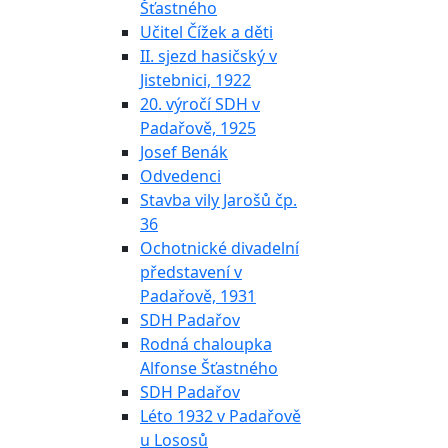
Šťastného
Učitel Čížek a děti
II. sjezd hasičský v
Jistebnici, 1922
20. výročí SDH v
Padařově, 1925
Josef Benák
Odvedenci
Stavba vily Jarošů čp.
36
Ochotnické divadelní
představení v
Padařově, 1931
SDH Padařov
Rodná chaloupka
Alfonse Šťastného
SDH Padařov
Léto 1932 v Padařově
u Lososů