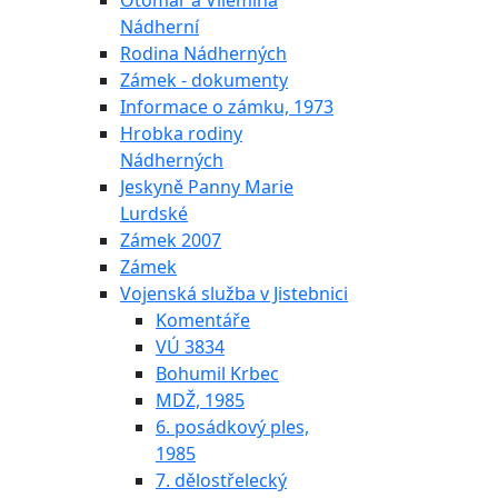
Otomar a Vilemína
Nádherní
Rodina Nádherných
Zámek - dokumenty
Informace o zámku, 1973
Hrobka rodiny
Nádherných
Jeskyně Panny Marie
Lurdské
Zámek 2007
Zámek
Vojenská služba v Jistebnici
Komentáře
VÚ 3834
Bohumil Krbec
MDŽ, 1985
6. posádkový ples,
1985
7. dělostřelecký