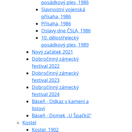
posádkový ples, 1986
Slavnostní vojenská
přísaha, 1986
Přísaha, 1986
Oslavy dne ČSLA, 1986
10. dělostřelecký
posádkový ples, 1989
Nový začátek 2021
Dobročinný zámecký
festival 2022
Dobročinný zámecký
festival 2023
Dobročinný zámecký
festival 2024
Báseň - Odkaz v kameni a
listoví
Báseň - Domek „U Špačků“
Kostel
Kostel, 1902