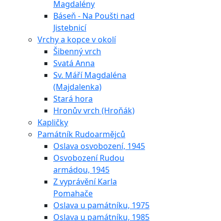
Magdalény
Báseň - Na Poušti nad
Jistebnicí
Vrchy a kopce v okolí
Šibenný vrch
Svatá Anna
Sv. Máří Magdaléna
(Majdalenka)
Stará hora
Hronův vrch (Hroňák)
Kapličky
Památník Rudoarmějců
Oslava osvobození, 1945
Osvobození Rudou
armádou, 1945
Z vyprávění Karla
Pomahače
Oslava u památníku, 1975
Oslava u památníku, 1985