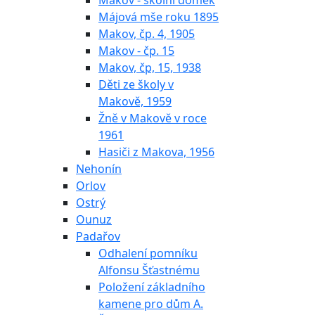
Makov - školní domek
Májová mše roku 1895
Makov, čp. 4, 1905
Makov - čp. 15
Makov, čp, 15, 1938
Děti ze školy v
Makově, 1959
Žně v Makově v roce
1961
Hasiči z Makova, 1956
Nehonín
Orlov
Ostrý
Ounuz
Padařov
Odhalení pomníku
Alfonsu Šťastnému
Položení základního
kamene pro dům A.