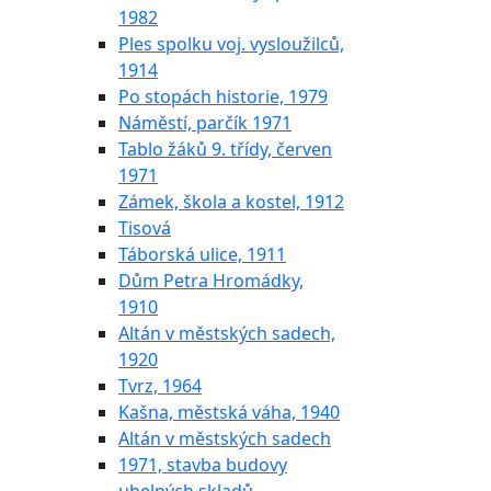
1982
Ples spolku voj. vysloužilců,
1914
Po stopách historie, 1979
Náměstí, parčík 1971
Tablo žáků 9. třídy, červen
1971
Zámek, škola a kostel, 1912
Tisová
Táborská ulice, 1911
Dům Petra Hromádky,
1910
Altán v městských sadech,
1920
Tvrz, 1964
Kašna, městská váha, 1940
Altán v městských sadech
1971, stavba budovy