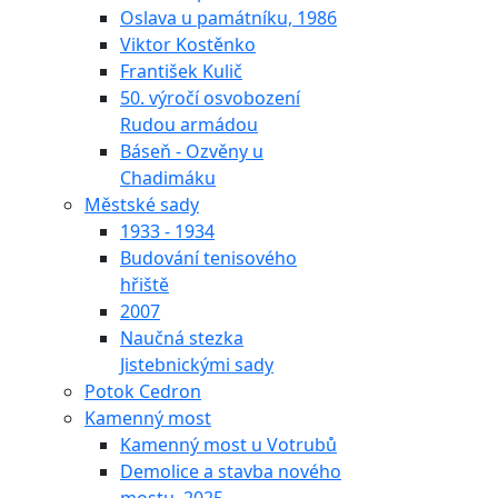
Oslava u památníku, 1986
Viktor Kostěnko
František Kulič
50. výročí osvobození
Rudou armádou
Báseň - Ozvěny u
Chadimáku
Městské sady
1933 - 1934
Budování tenisového
hřiště
2007
Naučná stezka
Jistebnickými sady
Potok Cedron
Kamenný most
Kamenný most u Votrubů
Demolice a stavba nového