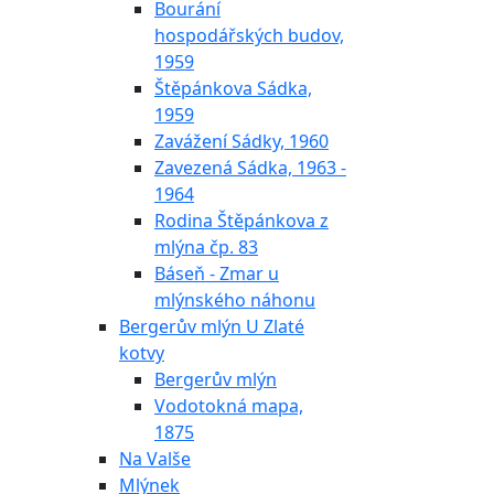
Bourání
hospodářských budov,
1959
Štěpánkova Sádka,
1959
Zavážení Sádky, 1960
Zavezená Sádka, 1963 -
1964
Rodina Štěpánkova z
mlýna čp. 83
Báseň - Zmar u
mlýnského náhonu
Bergerův mlýn U Zlaté
kotvy
Bergerův mlýn
Vodotokná mapa,
1875
Na Valše
Mlýnek