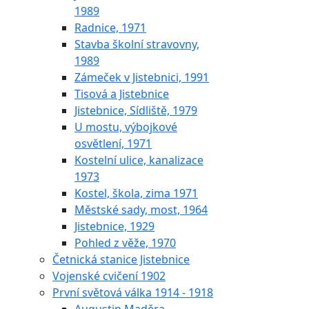
1989
Radnice, 1971
Stavba školní stravovny,
1989
Zámeček v Jistebnici, 1991
Tisová a Jistebnice
Jistebnice, Sídliště, 1979
U mostu, výbojkové
osvětlení, 1971
Kostelní ulice, kanalizace
1973
Kostel, škola, zima 1971
Městské sady, most, 1964
Jistebnice, 1929
Pohled z věže, 1970
Četnická stanice Jistebnice
Vojenské cvičení 1902
První světová válka 1914 - 1918