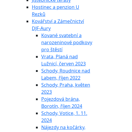
Jistebnické terasy
Hostinec a penzion U
Rezků
Kovářství a Zámečnictví
DJF-Aury
Kované svatební a
narozeninové podkovy
pro štěstí
Vrata, Planá nad
Lužnicí, červen 2023
Schody, Roudnice nad
Labem, říjen 2022
Schody, Praha, květen
2023
Pojezdová brána,
Borotín, říjen 2024
Schody, Votice, 1. 11.
2024
Nájezdy na kočárky,