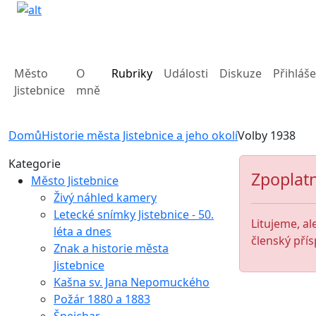
Město
O
Rubriky
Události
Diskuze
Přihláše
Jistebnice
mně
Domů
Historie města Jistebnice a jeho okolí
Volby 1938
Kategorie
Zpoplatn
Město Jistebnice
Živý náhled kamery
Letecké snímky Jistebnice - 50.
Litujeme, al
léta a dnes
členský přís
Znak a historie města
Jistebnice
Kašna sv. Jana Nepomuckého
Požár 1880 a 1883