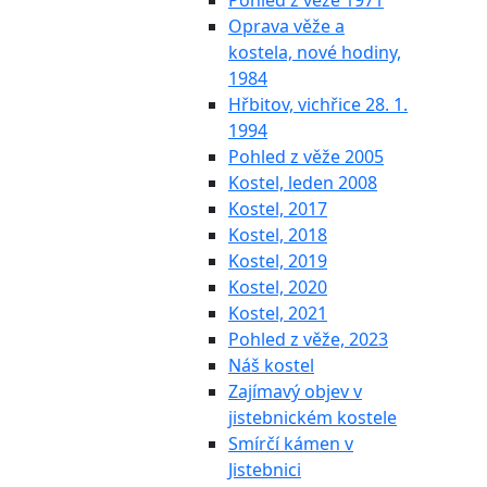
Pohled z věže 1971
Oprava věže a
kostela, nové hodiny,
1984
Hřbitov, vichřice 28. 1.
1994
Pohled z věže 2005
Kostel, leden 2008
Kostel, 2017
Kostel, 2018
Kostel, 2019
Kostel, 2020
Kostel, 2021
Pohled z věže, 2023
Náš kostel
Zajímavý objev v
jistebnickém kostele
Smírčí kámen v
Jistebnici