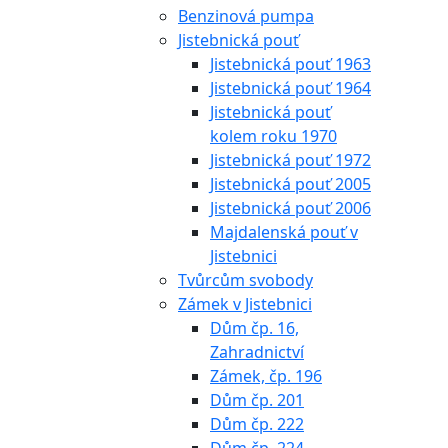
Benzinová pumpa
Jistebnická pouť
Jistebnická pouť 1963
Jistebnická pouť 1964
Jistebnická pouť
kolem roku 1970
Jistebnická pouť 1972
Jistebnická pouť 2005
Jistebnická pouť 2006
Majdalenská pouť v
Jistebnici
Tvůrcům svobody
Zámek v Jistebnici
Dům čp. 16,
Zahradnictví
Zámek, čp. 196
Dům čp. 201
Dům čp. 222