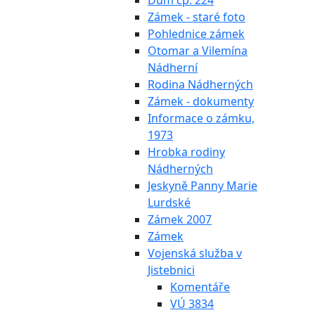
Dům čp. 224
Zámek - staré foto
Pohlednice zámek
Otomar a Vilemína
Nádherní
Rodina Nádherných
Zámek - dokumenty
Informace o zámku,
1973
Hrobka rodiny
Nádherných
Jeskyně Panny Marie
Lurdské
Zámek 2007
Zámek
Vojenská služba v
Jistebnici
Komentáře
VÚ 3834