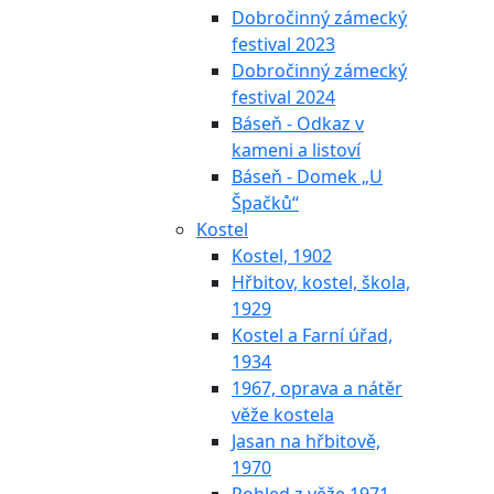
Dobročinný zámecký
festival 2023
Dobročinný zámecký
festival 2024
Báseň - Odkaz v
kameni a listoví
Báseň - Domek „U
Špačků“
Kostel
Kostel, 1902
Hřbitov, kostel, škola,
1929
Kostel a Farní úřad,
1934
1967, oprava a nátěr
věže kostela
Jasan na hřbitově,
1970