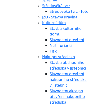
Špejchar
Středověká tvrz
Středověká tvrz - foto
JZD - Stavba kravína
Kulturní dům
Stavba kulturního
domu
Slavnostní otevření
Naši furianti
Tisk
Nákupní středisko
Stavba obchodního
střediska v Jistebnici
Slavnostní otevření
nákupního střediska
v Jistebnici
Slavnostní akce po
otevření nákupního
střediska