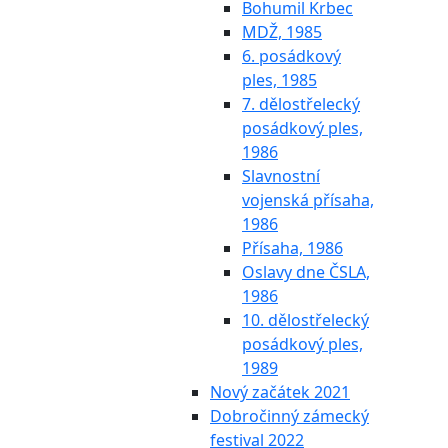
Bohumil Krbec
MDŽ, 1985
6. posádkový
ples, 1985
7. dělostřelecký
posádkový ples,
1986
Slavnostní
vojenská přísaha,
1986
Přísaha, 1986
Oslavy dne ČSLA,
1986
10. dělostřelecký
posádkový ples,
1989
Nový začátek 2021
Dobročinný zámecký
festival 2022