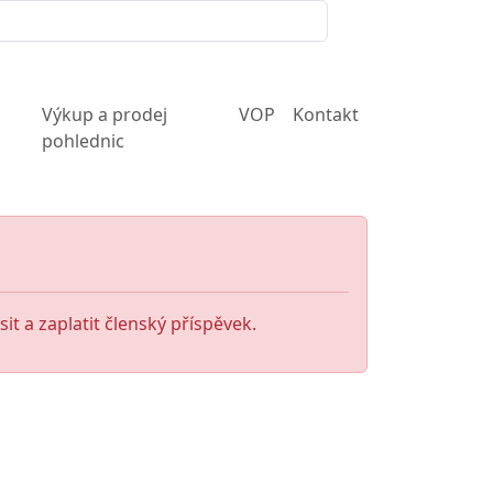
Výkup a prodej
VOP
Kontakt
pohlednic
it a zaplatit členský příspěvek.