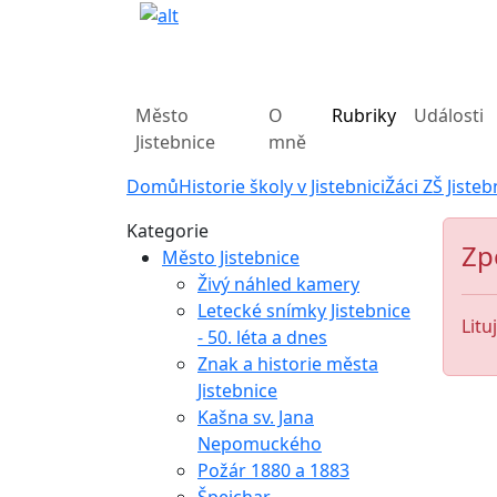
Město
O
Rubriky
Události
Jistebnice
mně
Domů
Historie školy v Jistebnici
Žáci ZŠ Jisteb
Kategorie
Zp
Město Jistebnice
Živý náhled kamery
Letecké snímky Jistebnice
Litu
- 50. léta a dnes
Znak a historie města
Jistebnice
Kašna sv. Jana
Nepomuckého
Požár 1880 a 1883