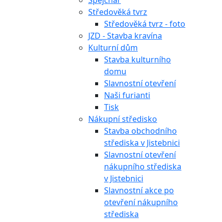
Špejchar
Středověká tvrz
Středověká tvrz - foto
JZD - Stavba kravína
Kulturní dům
Stavba kulturního
domu
Slavnostní otevření
Naši furianti
Tisk
Nákupní středisko
Stavba obchodního
střediska v Jistebnici
Slavnostní otevření
nákupního střediska
v Jistebnici
Slavnostní akce po
otevření nákupního
střediska