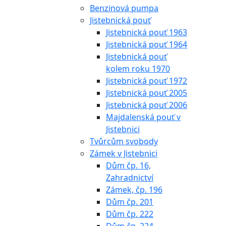
Benzinová pumpa
Jistebnická pouť
Jistebnická pouť 1963
Jistebnická pouť 1964
Jistebnická pouť
kolem roku 1970
Jistebnická pouť 1972
Jistebnická pouť 2005
Jistebnická pouť 2006
Majdalenská pouť v
Jistebnici
Tvůrcům svobody
Zámek v Jistebnici
Dům čp. 16,
Zahradnictví
Zámek, čp. 196
Dům čp. 201
Dům čp. 222