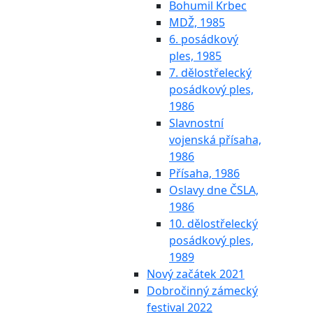
Bohumil Krbec
MDŽ, 1985
6. posádkový
ples, 1985
7. dělostřelecký
posádkový ples,
1986
Slavnostní
vojenská přísaha,
1986
Přísaha, 1986
Oslavy dne ČSLA,
1986
10. dělostřelecký
posádkový ples,
1989
Nový začátek 2021
Dobročinný zámecký
festival 2022