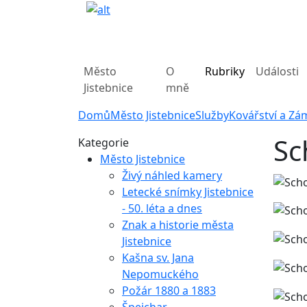
Město
O
Rubriky
Události
Jistebnice
mně
Domů
Město Jistebnice
Služby
Kovářství a Zá
Sc
Kategorie
Město Jistebnice
Živý náhled kamery
Letecké snímky Jistebnice
- 50. léta a dnes
Znak a historie města
Jistebnice
Kašna sv. Jana
Nepomuckého
Požár 1880 a 1883