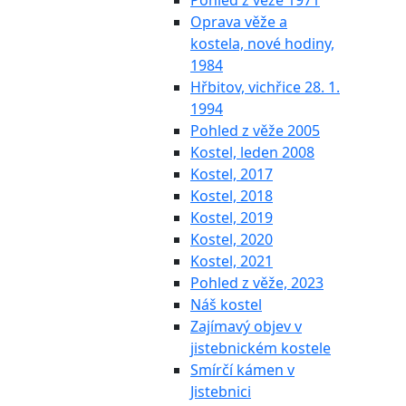
Pohled z věže 1971
Oprava věže a
kostela, nové hodiny,
1984
Hřbitov, vichřice 28. 1.
1994
Pohled z věže 2005
Kostel, leden 2008
Kostel, 2017
Kostel, 2018
Kostel, 2019
Kostel, 2020
Kostel, 2021
Pohled z věže, 2023
Náš kostel
Zajímavý objev v
jistebnickém kostele
Smírčí kámen v
Jistebnici