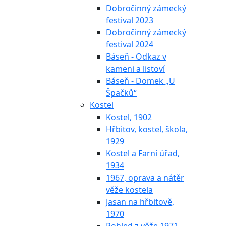
Dobročinný zámecký
festival 2023
Dobročinný zámecký
festival 2024
Báseň - Odkaz v
kameni a listoví
Báseň - Domek „U
Špačků“
Kostel
Kostel, 1902
Hřbitov, kostel, škola,
1929
Kostel a Farní úřad,
1934
1967, oprava a nátěr
věže kostela
Jasan na hřbitově,
1970