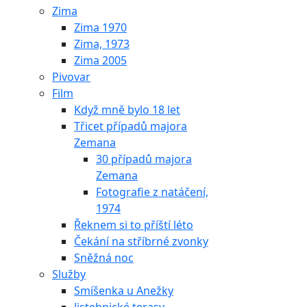
Zima
Zima 1970
Zima, 1973
Zima 2005
Pivovar
Film
Když mně bylo 18 let
Třicet případů majora
Zemana
30 případů majora
Zemana
Fotografie z natáčení,
1974
Řeknem si to příští léto
Čekání na stříbrné zvonky
Sněžná noc
Služby
Smíšenka u Anežky