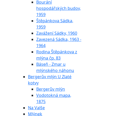
Bourání
hospodářských budov,
1959
Štěpánkova Sádka,
1959
Zavážení Sádky, 1960
Zavezená Sádka, 1963 -
1964
Rodina Štěpánkova z
mlýna čp. 83
Báseň - Zmar u
mlýnského náhonu
Bergerův mlýn U Zlaté
kotvy
Bergerův mlýn
Vodotokná mapa,
1875
Na Valše
Mlýnek