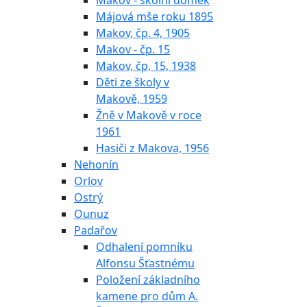
Makov - školní domek
Májová mše roku 1895
Makov, čp. 4, 1905
Makov - čp. 15
Makov, čp, 15, 1938
Děti ze školy v
Makově, 1959
Žně v Makově v roce
1961
Hasiči z Makova, 1956
Nehonín
Orlov
Ostrý
Ounuz
Padařov
Odhalení pomníku
Alfonsu Šťastnému
Položení základního
kamene pro dům A.