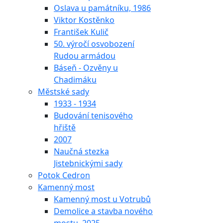
Oslava u památníku, 1986
Viktor Kostěnko
František Kulič
50. výročí osvobození
Rudou armádou
Báseň - Ozvěny u
Chadimáku
Městské sady
1933 - 1934
Budování tenisového
hřiště
2007
Naučná stezka
Jistebnickými sady
Potok Cedron
Kamenný most
Kamenný most u Votrubů
Demolice a stavba nového