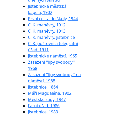
uhelných skladů
Jistebnická městská
kapela, 1902
První cesta do školy, 1944
C. K. manévry, 1912
C. K. manévry, 1913
C. K. manévry, Jistebnice
C. K. poštovní a telegrafní
úřad, 1911
Jistebnické náměstí, 1965
Zasazení ''lípy svobody''
1968
Zasazení ''lípy svobody'' na
náměstí, 1968
Jistebnice, 1864
Máří Magdaléna, 1902
Městské sady, 1947
Farní úřad, 1986
Jistebnice, 1983