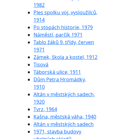
1982
Ples spolku voj. vysloužilců,
1914
Po stopách historie, 1979
Náměstí, parčík 1971
Tablo žáků 9. třídy, červen
1971
Zámek, škola a kostel, 1912
Tisová
Táborská ulice, 1911
Dům Petra Hromádky,
1910
Altán v městských sadech,
1920
Tvrz, 1964
Kašna, městská váha, 1940
Altán v městských sadech
1971, stavba budovy