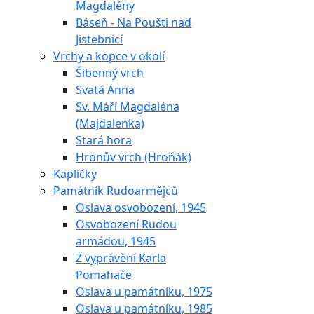
Magdalény
Báseň - Na Poušti nad
Jistebnicí
Vrchy a kopce v okolí
Šibenný vrch
Svatá Anna
Sv. Máří Magdaléna
(Majdalenka)
Stará hora
Hronův vrch (Hroňák)
Kapličky
Památník Rudoarmějců
Oslava osvobození, 1945
Osvobození Rudou
armádou, 1945
Z vyprávění Karla
Pomahače
Oslava u památníku, 1975
Oslava u památníku, 1985