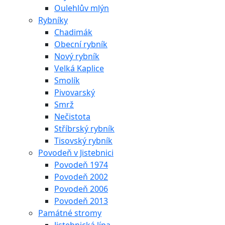
Oulehlův mlýn
Rybníky
Chadimák
Obecní rybník
Nový rybník
Velká Kaplice
Smolík
Pivovarský
Smrž
Nečistota
Stříbrský rybník
Tisovský rybník
Povodeň v Jistebnici
Povodeň 1974
Povodeň 2002
Povodeň 2006
Povodeň 2013
Památné stromy