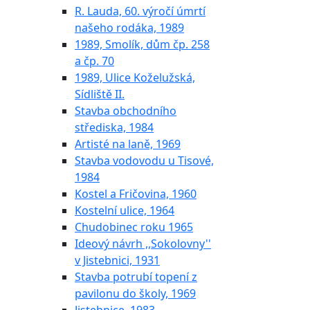
R. Lauda, 60. výročí úmrtí
našeho rodáka, 1989
1989, Smolík, dům čp. 258
a čp. 70
1989, Ulice Koželužská,
Sídliště II.
Stavba obchodního
střediska, 1984
Artisté na laně, 1969
Stavba vodovodu u Tisové,
1984
Kostel a Fričovina, 1960
Kostelní ulice, 1964
Chudobinec roku 1965
Ideový návrh ,,Sokolovny''
v Jistebnici, 1931
Stavba potrubí topení z
pavilonu do školy, 1969