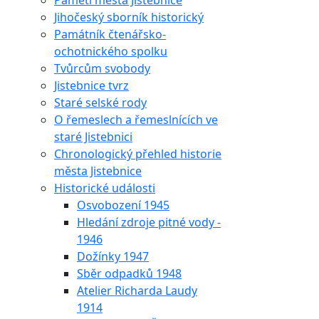
Paměti města Jistebnice
Jihočeský sborník historický
Památník čtenářsko-
ochotnického spolku
Tvůrcům svobody
Jistebnice tvrz
Staré selské rody
O řemeslech a řemeslnících ve
staré Jistebnici
Chronologický přehled historie
města Jistebnice
Historické události
Osvobození 1945
Hledání zdroje pitné vody -
1946
Dožínky 1947
Sběr odpadků 1948
Atelier Richarda Laudy
1914