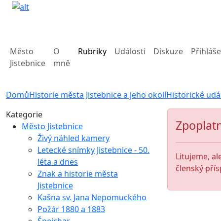
Město
O
Rubriky
Události
Diskuze
Přihláše
Jistebnice
mně
Domů
Historie města Jistebnice a jeho okolí
Historické udá
Kategorie
Zpoplatn
Město Jistebnice
Živý náhled kamery
Letecké snímky Jistebnice - 50.
Litujeme, al
léta a dnes
členský přís
Znak a historie města
Jistebnice
Kašna sv. Jana Nepomuckého
Požár 1880 a 1883