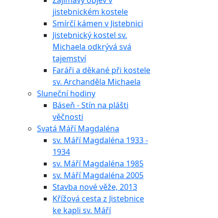
Zajímavý objev v
jistebnickém kostele
Smírčí kámen v Jistebnici
Jistebnický kostel sv.
Michaela odkrývá svá
tajemství
Faráři a děkané při kostele
sv. Archanděla Michaela
Sluneční hodiny
Báseň - Stín na plášti
věčnosti
Svatá Máří Magdaléna
sv. Máří Magdaléna 1933 -
1934
sv. Máří Magdaléna 1985
sv. Máří Magdaléna 2005
Stavba nové věže, 2013
Křížová cesta z Jistebnice
ke kapli sv. Máří