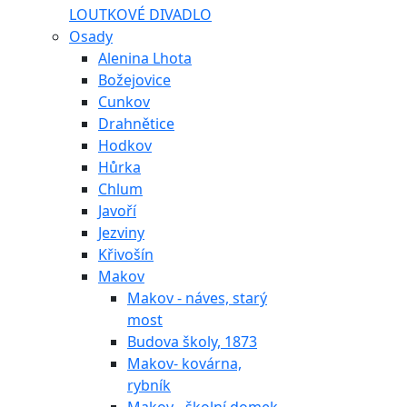
LOUTKOVÉ DIVADLO
Osady
Alenina Lhota
Božejovice
Cunkov
Drahnětice
Hodkov
Hůrka
Chlum
Javoří
Jezviny
Křivošín
Makov
Makov - náves, starý
most
Budova školy, 1873
Makov- kovárna,
rybník