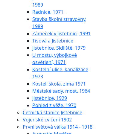
1989
Radnice, 1971
Stavba školní stravovny,
1989
Zámeček v Jistebnici, 1991
Tisová a Jistebnice
Jistebnice, Sídliště, 1979
U mostu, výbojkové
osvětlení, 1971
Kostelní ulice, kanalizace
1973
Kostel, škola, zima 1971
Městské sady, most, 1964
Jistebnice, 1929
Pohled z věže, 1970
Četnická stanice Jistebnice
Vojenské cvičení 1902
První světová válka 1914 - 1918