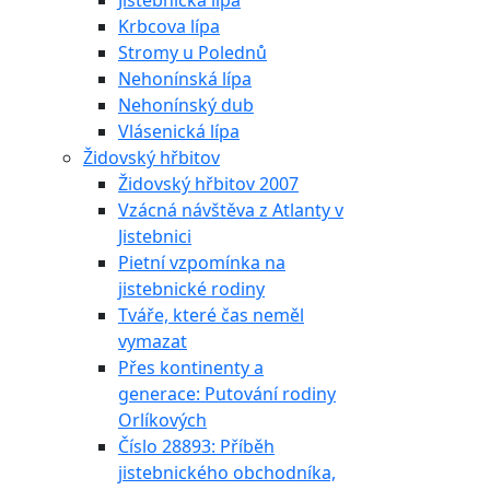
Jistebnická lípa
Krbcova lípa
Stromy u Polednů
Nehonínská lípa
Nehonínský dub
Vlásenická lípa
Židovský hřbitov
Židovský hřbitov 2007
Vzácná návštěva z Atlanty v
Jistebnici
Pietní vzpomínka na
jistebnické rodiny
Tváře, které čas neměl
vymazat
Přes kontinenty a
generace: Putování rodiny
Orlíkových
Číslo 28893: Příběh
jistebnického obchodníka,