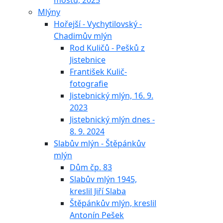
mostu, 2025
Mlýny
Hořejší - Vychytilovský -
Chadimův mlýn
Rod Kuličů - Pešků z
Jistebnice
František Kulič-
fotografie
Jistebnický mlýn, 16. 9.
2023
Jistebnický mlýn dnes -
8. 9. 2024
Slabův mlýn - Štěpánkův
mlýn
Dům čp. 83
Slabův mlýn 1945,
kreslil Jiří Slaba
Štěpánkův mlýn, kreslil
Antonín Pešek