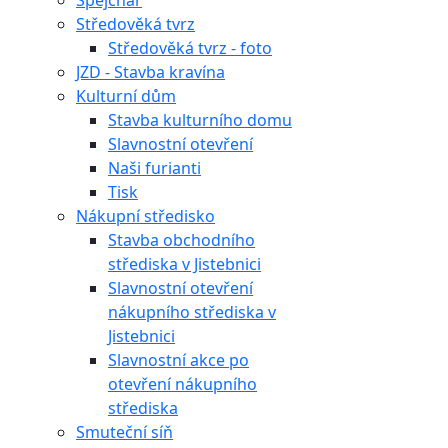
Špejchar
Středověká tvrz
Středověká tvrz - foto
JZD - Stavba kravína
Kulturní dům
Stavba kulturního domu
Slavnostní otevření
Naši furianti
Tisk
Nákupní středisko
Stavba obchodního
střediska v Jistebnici
Slavnostní otevření
nákupního střediska v
Jistebnici
Slavnostní akce po
otevření nákupního
střediska
Smuteční síň