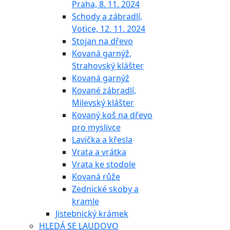
Praha, 8. 11. 2024
Schody a zábradlí,
Votice, 12. 11. 2024
Stojan na dřevo
Kovaná garnýž,
Strahovský klášter
Kovaná garnýž
Kované zábradlí,
Milevský klášter
Kovaný koš na dřevo
pro myslivce
Lavička a křesla
Vrata a vrátka
Vrata ke stodole
Kovaná růže
Zednické skoby a
kramle
Jistebnický krámek
HLEDÁ SE LAUDOVO