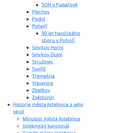
SDH v Padařově
Plechov
Podol
Pohoří
90 let hasičského
sboru v Pohoří
Smrkov Horní
Smrkov Dolní
Stružinec
Svoříž
Třemešná
Vlásenice
Zbelítov
Zvěstonín
Historie města Jistebnice a jeho
okolí
Minulost města Jistebnice
Jistebnický kancionál