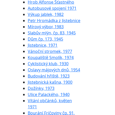
Hrob Alfonse Šťastného
Autobusové spojení 1971
Výkup jablek, 1982
Petr Hromádka z Jistebnice
Mírový výbor, 1983
Slabův mlýn, čp. 83, 1945
Dům čp. 173, 1945
Jistebnice, 1971
Vánoční stromek, 1977
Koupaliště Smolík, 1974
Cyklistický klub, 1930
Oslavy májových dnů, 1954
Budování hřiště, 1923
Jistebnická kašna, 1900
Dožínky, 1973
Ulice Palackého, 1940
Vítání občánků, květen
1971
Bourání Fričoviny čp. 91,