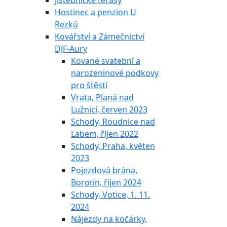
Jistebnické terasy
Hostinec a penzion U
Rezků
Kovářství a Zámečnictví
DJF-Aury
Kované svatební a
narozeninové podkovy
pro štěstí
Vrata, Planá nad
Lužnicí, červen 2023
Schody, Roudnice nad
Labem, říjen 2022
Schody, Praha, květen
2023
Pojezdová brána,
Borotín, říjen 2024
Schody, Votice, 1. 11.
2024
Nájezdy na kočárky,