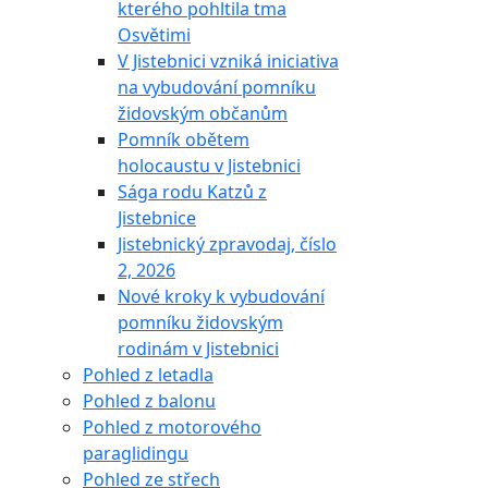
kterého pohltila tma
Osvětimi
V Jistebnici vzniká iniciativa
na vybudování pomníku
židovským občanům
Pomník obětem
holocaustu v Jistebnici
Sága rodu Katzů z
Jistebnice
Jistebnický zpravodaj, číslo
2, 2026
Nové kroky k vybudování
pomníku židovským
rodinám v Jistebnici
Pohled z letadla
Pohled z balonu
Pohled z motorového
paraglidingu
Pohled ze střech