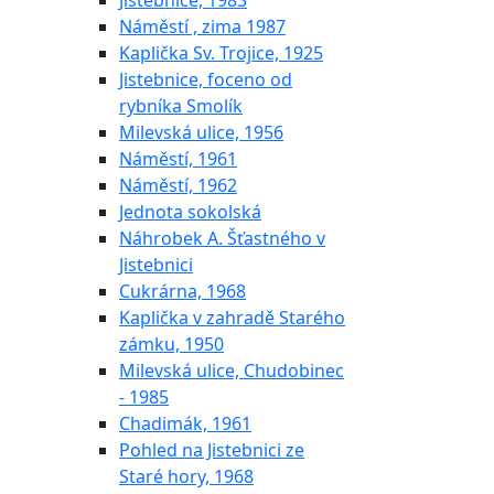
Jistebnice, 1983
Náměstí , zima 1987
Kaplička Sv. Trojice, 1925
Jistebnice, foceno od
rybníka Smolík
Milevská ulice, 1956
Náměstí, 1961
Náměstí, 1962
Jednota sokolská
Náhrobek A. Šťastného v
Jistebnici
Cukrárna, 1968
Kaplička v zahradě Starého
zámku, 1950
Milevská ulice, Chudobinec
- 1985
Chadimák, 1961
Pohled na Jistebnici ze
Staré hory, 1968