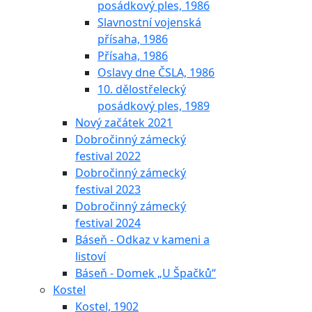
posádkový ples, 1986
Slavnostní vojenská
přísaha, 1986
Přísaha, 1986
Oslavy dne ČSLA, 1986
10. dělostřelecký
posádkový ples, 1989
Nový začátek 2021
Dobročinný zámecký
festival 2022
Dobročinný zámecký
festival 2023
Dobročinný zámecký
festival 2024
Báseň - Odkaz v kameni a
listoví
Báseň - Domek „U Špačků“
Kostel
Kostel, 1902