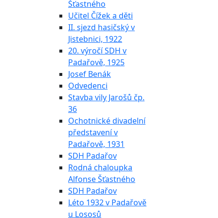
Šťastného
Učitel Čížek a děti
II. sjezd hasičský v
Jistebnici, 1922
20. výročí SDH v
Padařově, 1925
Josef Benák
Odvedenci
Stavba vily Jarošů čp.
36
Ochotnické divadelní
představení v
Padařově, 1931
SDH Padařov
Rodná chaloupka
Alfonse Šťastného
SDH Padařov
Léto 1932 v Padařově
u Lososů