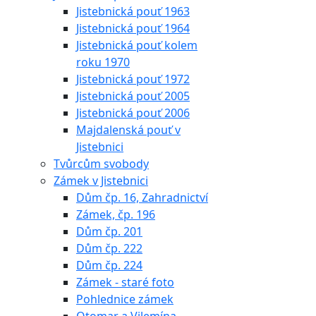
Jistebnická pouť 1963
Jistebnická pouť 1964
Jistebnická pouť kolem
roku 1970
Jistebnická pouť 1972
Jistebnická pouť 2005
Jistebnická pouť 2006
Majdalenská pouť v
Jistebnici
Tvůrcům svobody
Zámek v Jistebnici
Dům čp. 16, Zahradnictví
Zámek, čp. 196
Dům čp. 201
Dům čp. 222
Dům čp. 224
Zámek - staré foto
Pohlednice zámek