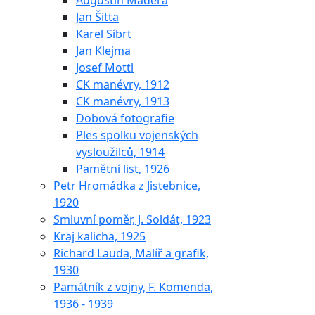
Augustin Maděra
Jan Šitta
Karel Síbrt
Jan Klejma
Josef Mottl
CK manévry, 1912
CK manévry, 1913
Dobová fotografie
Ples spolku vojenských
vysloužilců, 1914
Pamětní list, 1926
Petr Hromádka z Jistebnice,
1920
Smluvní poměr, J. Soldát, 1923
Kraj kalicha, 1925
Richard Lauda, Malíř a grafik,
1930
Památník z vojny, F. Komenda,
1936 - 1939