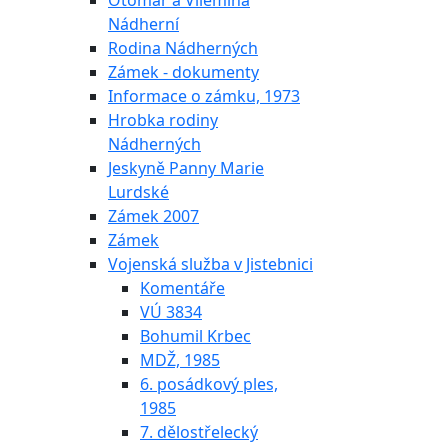
Otomar a Vilemína
Nádherní
Rodina Nádherných
Zámek - dokumenty
Informace o zámku, 1973
Hrobka rodiny
Nádherných
Jeskyně Panny Marie
Lurdské
Zámek 2007
Zámek
Vojenská služba v Jistebnici
Komentáře
VÚ 3834
Bohumil Krbec
MDŽ, 1985
6. posádkový ples,
1985
7. dělostřelecký