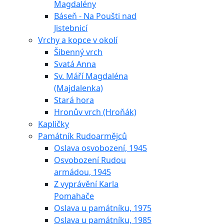
Magdalény
Báseň - Na Poušti nad
Jistebnicí
Vrchy a kopce v okolí
Šibenný vrch
Svatá Anna
Sv. Máří Magdaléna
(Majdalenka)
Stará hora
Hronův vrch (Hroňák)
Kapličky
Památník Rudoarmějců
Oslava osvobození, 1945
Osvobození Rudou
armádou, 1945
Z vyprávění Karla
Pomahače
Oslava u památníku, 1975
Oslava u památníku, 1985