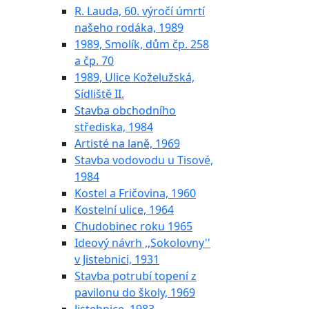
R. Lauda, 60. výročí úmrtí
našeho rodáka, 1989
1989, Smolík, dům čp. 258
a čp. 70
1989, Ulice Koželužská,
Sídliště II.
Stavba obchodního
střediska, 1984
Artisté na laně, 1969
Stavba vodovodu u Tisové,
1984
Kostel a Fričovina, 1960
Kostelní ulice, 1964
Chudobinec roku 1965
Ideový návrh ,,Sokolovny''
v Jistebnici, 1931
Stavba potrubí topení z
pavilonu do školy, 1969