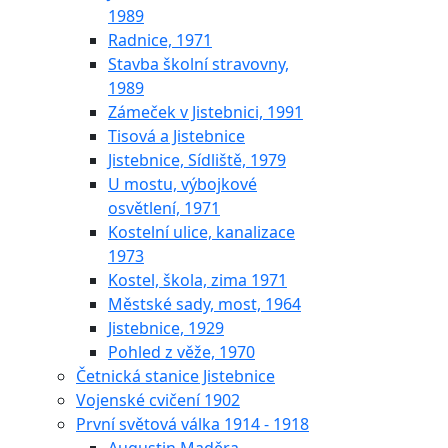
1989
Radnice, 1971
Stavba školní stravovny,
1989
Zámeček v Jistebnici, 1991
Tisová a Jistebnice
Jistebnice, Sídliště, 1979
U mostu, výbojkové
osvětlení, 1971
Kostelní ulice, kanalizace
1973
Kostel, škola, zima 1971
Městské sady, most, 1964
Jistebnice, 1929
Pohled z věže, 1970
Četnická stanice Jistebnice
Vojenské cvičení 1902
První světová válka 1914 - 1918