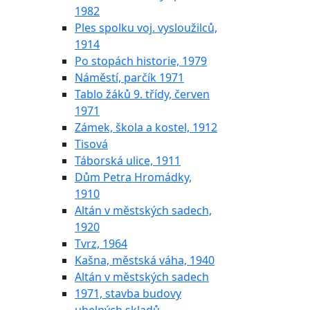
1982
Ples spolku voj. vysloužilců,
1914
Po stopách historie, 1979
Náměstí, parčík 1971
Tablo žáků 9. třídy, červen
1971
Zámek, škola a kostel, 1912
Tisová
Táborská ulice, 1911
Dům Petra Hromádky,
1910
Altán v městských sadech,
1920
Tvrz, 1964
Kašna, městská váha, 1940
Altán v městských sadech
1971, stavba budovy