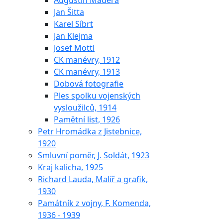
Augustin Maděra
Jan Šitta
Karel Síbrt
Jan Klejma
Josef Mottl
CK manévry, 1912
CK manévry, 1913
Dobová fotografie
Ples spolku vojenských
vysloužilců, 1914
Pamětní list, 1926
Petr Hromádka z Jistebnice,
1920
Smluvní poměr, J. Soldát, 1923
Kraj kalicha, 1925
Richard Lauda, Malíř a grafik,
1930
Památník z vojny, F. Komenda,
1936 - 1939