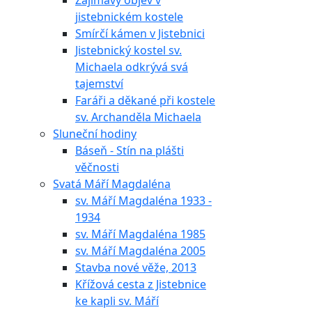
Zajímavý objev v
jistebnickém kostele
Smírčí kámen v Jistebnici
Jistebnický kostel sv.
Michaela odkrývá svá
tajemství
Faráři a děkané při kostele
sv. Archanděla Michaela
Sluneční hodiny
Báseň - Stín na plášti
věčnosti
Svatá Máří Magdaléna
sv. Máří Magdaléna 1933 -
1934
sv. Máří Magdaléna 1985
sv. Máří Magdaléna 2005
Stavba nové věže, 2013
Křížová cesta z Jistebnice
ke kapli sv. Máří