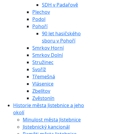
SDH v Padařově
Plechov
Podol
Pohoří
90 let hasičského
sboru v Pohoří
Smrkov Horní
Smrkov Dolní
Stružinec
Svoříž
Třemešná
Vlásenice
Zbelítov
Zvěstonín
Historie města Jistebnice a jeho
okolí
Minulost města Jistebnice
Jistebnický kancionál