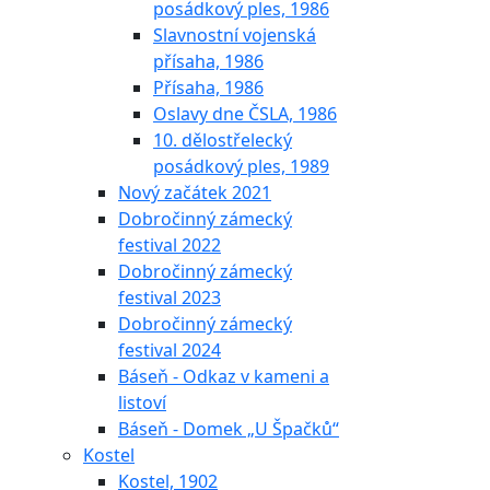
posádkový ples, 1986
Slavnostní vojenská
přísaha, 1986
Přísaha, 1986
Oslavy dne ČSLA, 1986
10. dělostřelecký
posádkový ples, 1989
Nový začátek 2021
Dobročinný zámecký
festival 2022
Dobročinný zámecký
festival 2023
Dobročinný zámecký
festival 2024
Báseň - Odkaz v kameni a
listoví
Báseň - Domek „U Špačků“
Kostel
Kostel, 1902