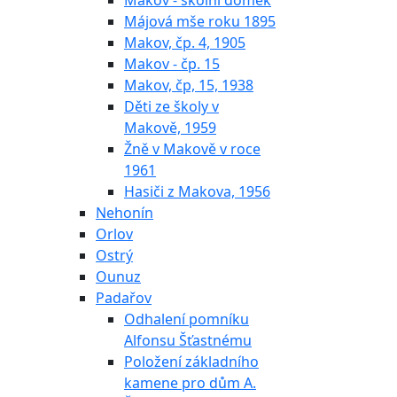
Makov - školní domek
Májová mše roku 1895
Makov, čp. 4, 1905
Makov - čp. 15
Makov, čp, 15, 1938
Děti ze školy v
Makově, 1959
Žně v Makově v roce
1961
Hasiči z Makova, 1956
Nehonín
Orlov
Ostrý
Ounuz
Padařov
Odhalení pomníku
Alfonsu Šťastnému
Položení základního
kamene pro dům A.