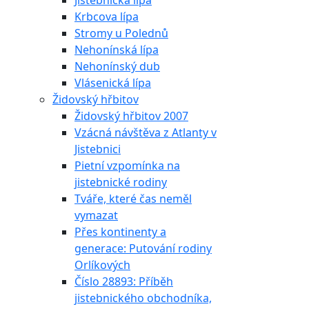
Jistebnická lípa
Krbcova lípa
Stromy u Polednů
Nehonínská lípa
Nehonínský dub
Vlásenická lípa
Židovský hřbitov
Židovský hřbitov 2007
Vzácná návštěva z Atlanty v
Jistebnici
Pietní vzpomínka na
jistebnické rodiny
Tváře, které čas neměl
vymazat
Přes kontinenty a
generace: Putování rodiny
Orlíkových
Číslo 28893: Příběh
jistebnického obchodníka,