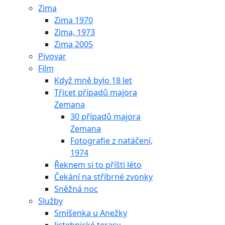
Zima
Zima 1970
Zima, 1973
Zima 2005
Pivovar
Film
Když mně bylo 18 let
Třicet případů majora
Zemana
30 případů majora
Zemana
Fotografie z natáčení,
1974
Řeknem si to příští léto
Čekání na stříbrné zvonky
Sněžná noc
Služby
Smíšenka u Anežky