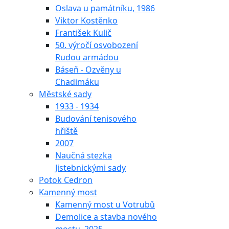
Oslava u památníku, 1986
Viktor Kostěnko
František Kulič
50. výročí osvobození
Rudou armádou
Báseň - Ozvěny u
Chadimáku
Městské sady
1933 - 1934
Budování tenisového
hřiště
2007
Naučná stezka
Jistebnickými sady
Potok Cedron
Kamenný most
Kamenný most u Votrubů
Demolice a stavba nového