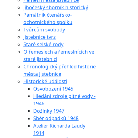
Paměti města Jistebnice
Jihočeský sborník historický
Památník čtenářsko-
ochotnického spolku
Tvůrcům svobody
Jistebnice tvrz
Staré selské rody
O řemeslech a řemeslnících ve
staré Jistebnici
Chronologický přehled historie
města Jistebnice
Historické události
Osvobození 1945
Hledání zdroje pitné vody -
1946
Dožínky 1947
Sběr odpadků 1948
Atelier Richarda Laudy
1914