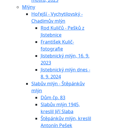
mostu, 2025
Mlýny
Hořejší - Vychytilovský -
Chadimův mlýn
Rod Kuličů - Pešků z
Jistebnice
František Kulič-
fotografie
Jistebnický mlýn, 16. 9.
2023
Jistebnický mlýn dnes -
8. 9. 2024
Slabův mlýn - Štěpánkův
mlýn
Dům čp. 83
Slabův mlýn 1945,
kreslil Jiří Slaba
Štěpánkův mlýn, kreslil
Antonín Pešek