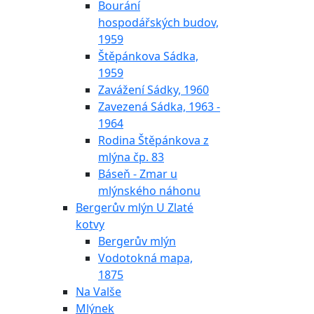
Bourání
hospodářských budov,
1959
Štěpánkova Sádka,
1959
Zavážení Sádky, 1960
Zavezená Sádka, 1963 -
1964
Rodina Štěpánkova z
mlýna čp. 83
Báseň - Zmar u
mlýnského náhonu
Bergerův mlýn U Zlaté
kotvy
Bergerův mlýn
Vodotokná mapa,
1875
Na Valše
Mlýnek