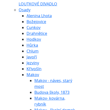
LOUTKOVÉ DIVADLO
Osady
Alenina Lhota
Božejovice
Cunkov
Drahnětice
Hodkov
Hůrka
Chlum
Javoří
Jezviny
Křivošín
Makov
Makov - náves, starý
most
Budova školy, 1873
Makov- kovárna,
rybník