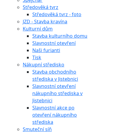
Špejchar
Středověká tvrz
Středověká tvrz - foto
JZD - Stavba kravína
Kulturní dům
Stavba kulturního domu
Slavnostní otevření
Naši furianti
Tisk
Nákupní středisko
Stavba obchodního
střediska v Jistebnici
Slavnostní otevření
nákupního střediska v
Jistebnici
Slavnostní akce po
otevření nákupního
střediska
Smuteční síň