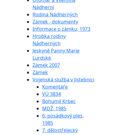
Otomar a Vilemína
Nádherní
Rodina Nádherných
Zámek - dokumenty
Informace o zámku, 1973
Hrobka rodiny
Nádherných
Jeskyně Panny Marie
Lurdské
Zámek 2007
Zámek
Vojenská služba v Jistebnici
Komentáře
VÚ 3834
Bohumil Krbec
MDŽ, 1985
6. posádkový ples,
1985
7. dělostřelecký