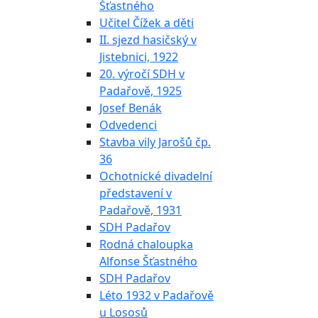
Šťastného
Učitel Čížek a děti
II. sjezd hasičský v
Jistebnici, 1922
20. výročí SDH v
Padařově, 1925
Josef Benák
Odvedenci
Stavba vily Jarošů čp.
36
Ochotnické divadelní
představení v
Padařově, 1931
SDH Padařov
Rodná chaloupka
Alfonse Šťastného
SDH Padařov
Léto 1932 v Padařově
u Lososů