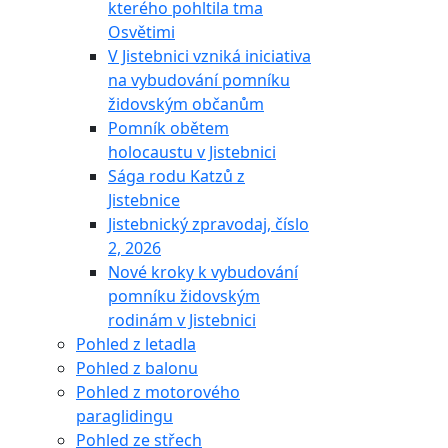
kterého pohltila tma
Osvětimi
V Jistebnici vzniká iniciativa
na vybudování pomníku
židovským občanům
Pomník obětem
holocaustu v Jistebnici
Sága rodu Katzů z
Jistebnice
Jistebnický zpravodaj, číslo
2, 2026
Nové kroky k vybudování
pomníku židovským
rodinám v Jistebnici
Pohled z letadla
Pohled z balonu
Pohled z motorového
paraglidingu
Pohled ze střech