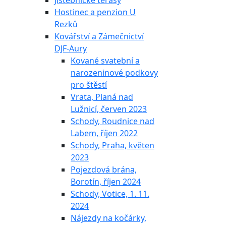
Jistebnické terasy
Hostinec a penzion U
Rezků
Kovářství a Zámečnictví
DJF-Aury
Kované svatební a
narozeninové podkovy
pro štěstí
Vrata, Planá nad
Lužnicí, červen 2023
Schody, Roudnice nad
Labem, říjen 2022
Schody, Praha, květen
2023
Pojezdová brána,
Borotín, říjen 2024
Schody, Votice, 1. 11.
2024
Nájezdy na kočárky,