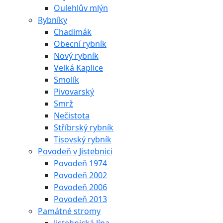
Oulehlův mlýn
Rybníky
Chadimák
Obecní rybník
Nový rybník
Velká Kaplice
Smolík
Pivovarský
Smrž
Nečistota
Stříbrský rybník
Tisovský rybník
Povodeň v Jistebnici
Povodeň 1974
Povodeň 2002
Povodeň 2006
Povodeň 2013
Památné stromy