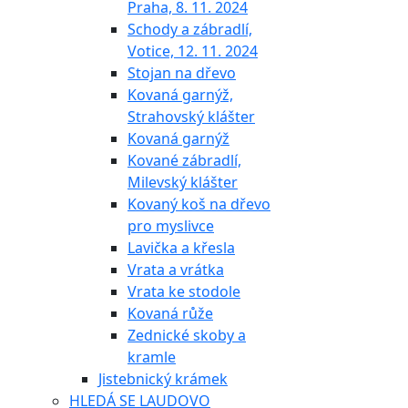
Praha, 8. 11. 2024
Schody a zábradlí,
Votice, 12. 11. 2024
Stojan na dřevo
Kovaná garnýž,
Strahovský klášter
Kovaná garnýž
Kované zábradlí,
Milevský klášter
Kovaný koš na dřevo
pro myslivce
Lavička a křesla
Vrata a vrátka
Vrata ke stodole
Kovaná růže
Zednické skoby a
kramle
Jistebnický krámek
HLEDÁ SE LAUDOVO