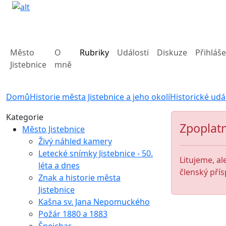
Město
O
Rubriky
Události
Diskuze
Přihláše
Jistebnice
mně
Domů
Historie města Jistebnice a jeho okolí
Historické udá
Kategorie
Zpoplatn
Město Jistebnice
Živý náhled kamery
Letecké snímky Jistebnice - 50.
Litujeme, al
léta a dnes
členský přís
Znak a historie města
Jistebnice
Kašna sv. Jana Nepomuckého
Požár 1880 a 1883