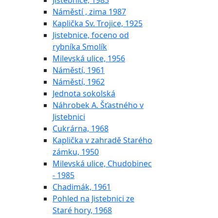
Jistebnice, 1983
Náměstí , zima 1987
Kaplička Sv. Trojice, 1925
Jistebnice, foceno od
rybníka Smolík
Milevská ulice, 1956
Náměstí, 1961
Náměstí, 1962
Jednota sokolská
Náhrobek A. Šťastného v
Jistebnici
Cukrárna, 1968
Kaplička v zahradě Starého
zámku, 1950
Milevská ulice, Chudobinec
- 1985
Chadimák, 1961
Pohled na Jistebnici ze
Staré hory, 1968