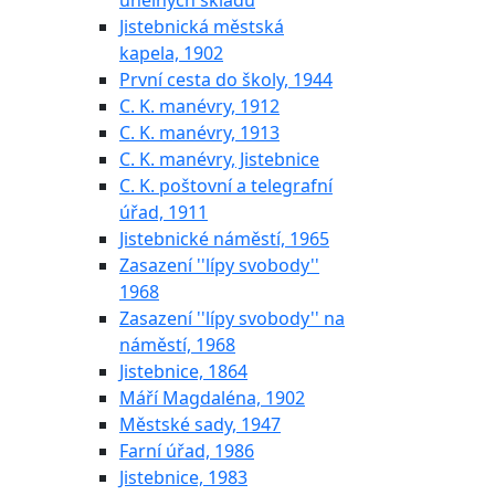
uhelných skladů
Jistebnická městská
kapela, 1902
První cesta do školy, 1944
C. K. manévry, 1912
C. K. manévry, 1913
C. K. manévry, Jistebnice
C. K. poštovní a telegrafní
úřad, 1911
Jistebnické náměstí, 1965
Zasazení ''lípy svobody''
1968
Zasazení ''lípy svobody'' na
náměstí, 1968
Jistebnice, 1864
Máří Magdaléna, 1902
Městské sady, 1947
Farní úřad, 1986
Jistebnice, 1983