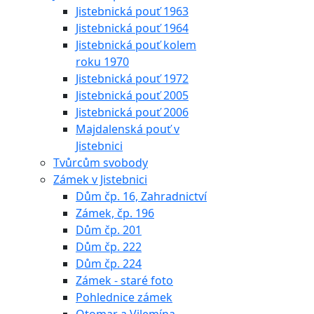
Jistebnická pouť 1963
Jistebnická pouť 1964
Jistebnická pouť kolem
roku 1970
Jistebnická pouť 1972
Jistebnická pouť 2005
Jistebnická pouť 2006
Majdalenská pouť v
Jistebnici
Tvůrcům svobody
Zámek v Jistebnici
Dům čp. 16, Zahradnictví
Zámek, čp. 196
Dům čp. 201
Dům čp. 222
Dům čp. 224
Zámek - staré foto
Pohlednice zámek