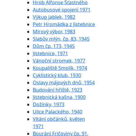
Hrob Alfonse Šťastného
Autobusové spojení 1971
Výkup jablek, 1982
Petr Hromádka z Jistebnice
Mírový výbor, 1983
Slabův mlýn, čp. 83, 1945
Dům čp. 173, 1945
Jistebnice, 1971
Vánoční stromek, 1977
Koupaliště Smolík, 1974
Cyklistický klub, 1930
Oslavy májových dnů, 1954
Budování hřiště, 1923
Jistebnická kašna, 1900
Dožínky, 1973
Ulice Palackého, 1940
Vítání občánků, květen
1971
Bourání Fričoviny čp. 91,