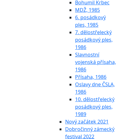
Bohumil Krbec
MDŽ, 1985
6. posádkový
ples, 1985
7. dělostřelecký
posádkový ples,
1986
Slavnostní
vojenská přísaha,
1986
Přísaha, 1986
Oslavy dne ČSLA,
1986
10. dělostřelecký
posádkový ples,
1989
Nový začátek 2021
Dobročinný zámecký
festival 2022