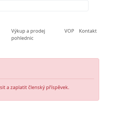
Výkup a prodej
VOP
Kontakt
pohlednic
it a zaplatit členský příspěvek.