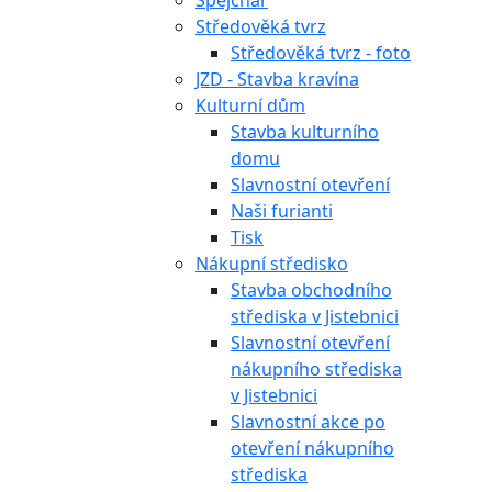
Špejchar
Středověká tvrz
Středověká tvrz - foto
JZD - Stavba kravína
Kulturní dům
Stavba kulturního
domu
Slavnostní otevření
Naši furianti
Tisk
Nákupní středisko
Stavba obchodního
střediska v Jistebnici
Slavnostní otevření
nákupního střediska
v Jistebnici
Slavnostní akce po
otevření nákupního
střediska