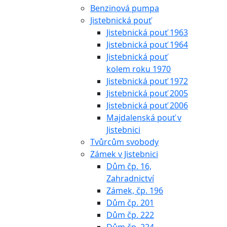
Benzinová pumpa
Jistebnická pouť
Jistebnická pouť 1963
Jistebnická pouť 1964
Jistebnická pouť
kolem roku 1970
Jistebnická pouť 1972
Jistebnická pouť 2005
Jistebnická pouť 2006
Majdalenská pouť v
Jistebnici
Tvůrcům svobody
Zámek v Jistebnici
Dům čp. 16,
Zahradnictví
Zámek, čp. 196
Dům čp. 201
Dům čp. 222