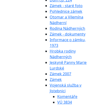
Dům čp. 224
Zámek - staré foto
Pohlednice zámek
Otomar a Vilemína
Nádherní
Rodina Nádherných
Zámek - dokumenty
Informace o zámku,
1973
Hrobka rodiny
Nádherných
Jeskyně Panny Marie
Lurdské
Zámek 2007
Zámek
Vojenská služba v
Jistebnici
Komentáře
VÚ 3834