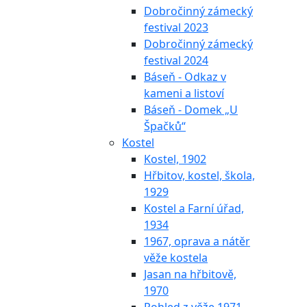
Dobročinný zámecký
festival 2023
Dobročinný zámecký
festival 2024
Báseň - Odkaz v
kameni a listoví
Báseň - Domek „U
Špačků“
Kostel
Kostel, 1902
Hřbitov, kostel, škola,
1929
Kostel a Farní úřad,
1934
1967, oprava a nátěr
věže kostela
Jasan na hřbitově,
1970