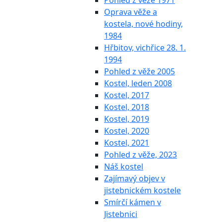
Pohled z věže 1971
Oprava věže a
kostela, nové hodiny,
1984
Hřbitov, vichřice 28. 1.
1994
Pohled z věže 2005
Kostel, leden 2008
Kostel, 2017
Kostel, 2018
Kostel, 2019
Kostel, 2020
Kostel, 2021
Pohled z věže, 2023
Náš kostel
Zajímavý objev v
jistebnickém kostele
Smírčí kámen v
Jistebnici