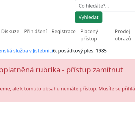
Vyhledat
Diskuze
Přihlášení
Registrace
Placený
Prodej
přístup
obrazů
enská služba v Jistebnici
6. posádkový ples, 1985
oplatněná rubrika - přístup zamítnut
jeme, ale k tomuto obsahu nemáte přístup. Musíte se přihlás