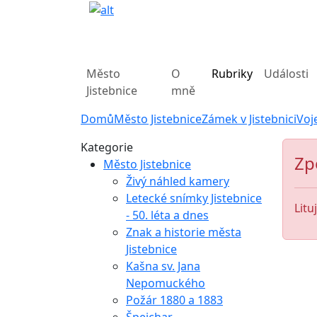
Město
O
Rubriky
Události
Jistebnice
mně
Domů
Město Jistebnice
Zámek v Jistebnici
Voj
Kategorie
Zp
Město Jistebnice
Živý náhled kamery
Letecké snímky Jistebnice
Litu
- 50. léta a dnes
Znak a historie města
Jistebnice
Kašna sv. Jana
Nepomuckého
Požár 1880 a 1883