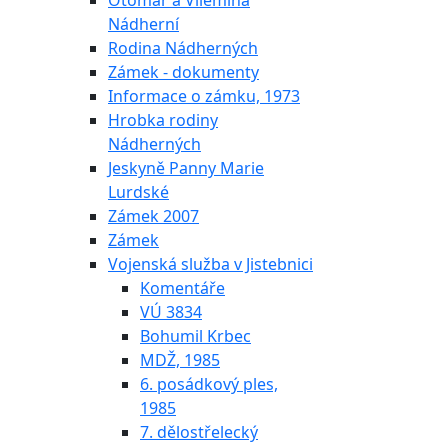
Otomar a Vilemína
Nádherní
Rodina Nádherných
Zámek - dokumenty
Informace o zámku, 1973
Hrobka rodiny
Nádherných
Jeskyně Panny Marie
Lurdské
Zámek 2007
Zámek
Vojenská služba v Jistebnici
Komentáře
VÚ 3834
Bohumil Krbec
MDŽ, 1985
6. posádkový ples,
1985
7. dělostřelecký