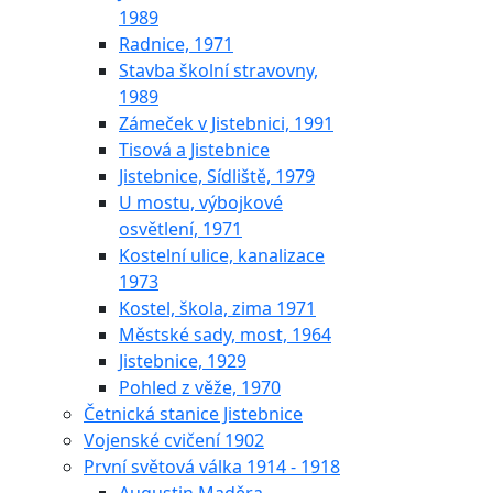
1989
Radnice, 1971
Stavba školní stravovny,
1989
Zámeček v Jistebnici, 1991
Tisová a Jistebnice
Jistebnice, Sídliště, 1979
U mostu, výbojkové
osvětlení, 1971
Kostelní ulice, kanalizace
1973
Kostel, škola, zima 1971
Městské sady, most, 1964
Jistebnice, 1929
Pohled z věže, 1970
Četnická stanice Jistebnice
Vojenské cvičení 1902
První světová válka 1914 - 1918