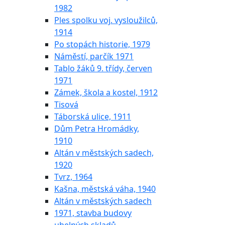
1982
Ples spolku voj. vysloužilců,
1914
Po stopách historie, 1979
Náměstí, parčík 1971
Tablo žáků 9. třídy, červen
1971
Zámek, škola a kostel, 1912
Tisová
Táborská ulice, 1911
Dům Petra Hromádky,
1910
Altán v městských sadech,
1920
Tvrz, 1964
Kašna, městská váha, 1940
Altán v městských sadech
1971, stavba budovy