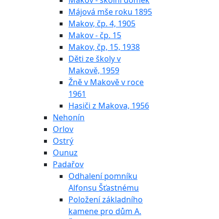
Makov - školní domek
Májová mše roku 1895
Makov, čp. 4, 1905
Makov - čp. 15
Makov, čp, 15, 1938
Děti ze školy v
Makově, 1959
Žně v Makově v roce
1961
Hasiči z Makova, 1956
Nehonín
Orlov
Ostrý
Ounuz
Padařov
Odhalení pomníku
Alfonsu Šťastnému
Položení základního
kamene pro dům A.