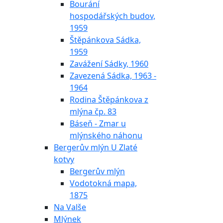
Bourání
hospodářských budov,
1959
Štěpánkova Sádka,
1959
Zavážení Sádky, 1960
Zavezená Sádka, 1963 -
1964
Rodina Štěpánkova z
mlýna čp. 83
Báseň - Zmar u
mlýnského náhonu
Bergerův mlýn U Zlaté
kotvy
Bergerův mlýn
Vodotokná mapa,
1875
Na Valše
Mlýnek