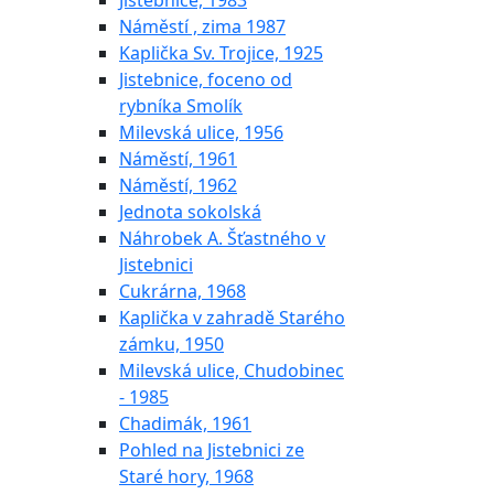
Jistebnice, 1983
Náměstí , zima 1987
Kaplička Sv. Trojice, 1925
Jistebnice, foceno od
rybníka Smolík
Milevská ulice, 1956
Náměstí, 1961
Náměstí, 1962
Jednota sokolská
Náhrobek A. Šťastného v
Jistebnici
Cukrárna, 1968
Kaplička v zahradě Starého
zámku, 1950
Milevská ulice, Chudobinec
- 1985
Chadimák, 1961
Pohled na Jistebnici ze
Staré hory, 1968