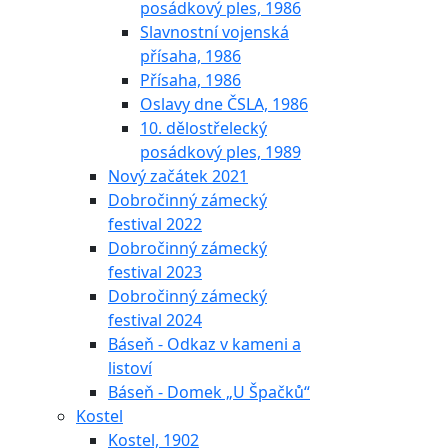
posádkový ples, 1986
Slavnostní vojenská
přísaha, 1986
Přísaha, 1986
Oslavy dne ČSLA, 1986
10. dělostřelecký
posádkový ples, 1989
Nový začátek 2021
Dobročinný zámecký
festival 2022
Dobročinný zámecký
festival 2023
Dobročinný zámecký
festival 2024
Báseň - Odkaz v kameni a
listoví
Báseň - Domek „U Špačků“
Kostel
Kostel, 1902