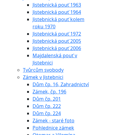
Jistebnická pouť 1963
Jistebnická pouť 1964
Jistebnická pouť kolem
roku 1970
Jistebnická pouť 1972
Jistebnická pouť 2005
Jistebnická pouť 2006
Majdalenská pouť v
Jistebnici
Tvůrcům svobody
Zámek v Jistebnici
Dům čp. 16, Zahradnictví
Zámek, čp. 196
Dům čp. 201
Dům čp. 222
Dům čp. 224
Zámek - staré foto
Pohlednice zámek