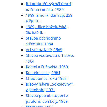
R. Lauda, 60. výročí úmrtí
našeho rodáka, 1989
1989, Smolík, dům čp. 258
a čp. 70
1989, Ulice Koželužská,
Sídliště II.
Stavba obchodního
střediska, 1984
Artisté na laně, 1969
Stavba vodovodu u Tisové,
1984
Kostel a Fričovina, 1960
Kostelní ulice, 1964
Chudobinec roku 1965
Ideový návrh ,,Sokolovny''
v Jistebnici, 1931
Stavba potrubí topení z
pavilonu do školy, 1969