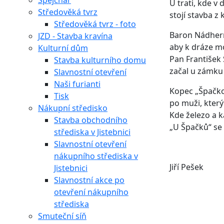
Špejchar
U trati, kde v 
Středověká tvrz
stojí stavba z 
Středověká tvrz - foto
Baron Nádhern
JZD - Stavba kravína
aby k dráze mo
Kulturní dům
Pan František 
Stavba kulturního domu
začal u zámku 
Slavnostní otevření
Naši furianti
Kopec „Špačko
Tisk
po muži, který
Nákupní středisko
Kde železo a k
Stavba obchodního
„U Špačků“ se 
střediska v Jistebnici
Slavnostní otevření
nákupního střediska v
Jiří Pešek
Jistebnici
Slavnostní akce po
otevření nákupního
střediska
Smuteční síň