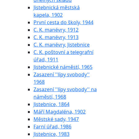
uhelných skladů
Jistebnická městská
kapela, 1902
První cesta do školy, 1944
C. K. manévry, 1912
C. K. manévry, 1913
C. K. manévry, Jistebnice
C. K. poštovní a telegrafní
úřad, 1911
Jistebnické náměstí, 1965
Zasazení ''lípy svobody''
1968
Zasazení ''lípy svobody'' na
náměstí, 1968
Jistebnice, 1864
Máří Magdaléna, 1902
Městské sady, 1947
Farní úřad, 1986
Jistebnice, 1983