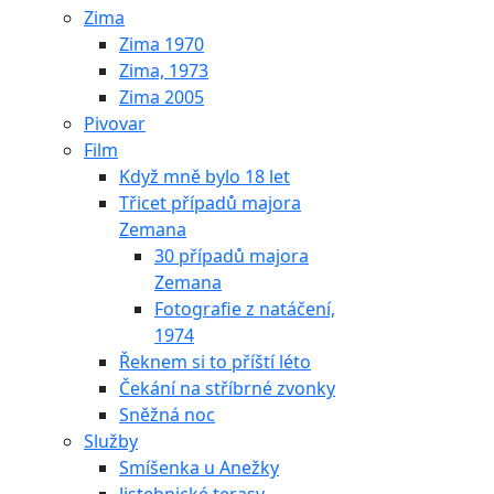
Zima
Zima 1970
Zima, 1973
Zima 2005
Pivovar
Film
Když mně bylo 18 let
Třicet případů majora
Zemana
30 případů majora
Zemana
Fotografie z natáčení,
1974
Řeknem si to příští léto
Čekání na stříbrné zvonky
Sněžná noc
Služby
Smíšenka u Anežky