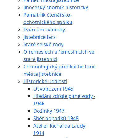
Paměti města Jistebnice
Jihočeský sborník historický
Památník čtenářsko-
ochotnického spolku
Tvůrcům svobody
Jistebnice tvrz
Staré selské rody
O řemeslech a řemeslnících ve
staré Jistebnici
Chronologický přehled historie
města Jistebnice
Historické události
Osvobození 1945
Hledání zdroje pitné vody -
1946
Dožínky 1947
Sběr odpadků 1948
Atelier Richarda Laudy
1914