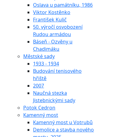
Oslava u památníku, 1986
Viktor Kostěnko
František Kulič
50. výročí osvobození
Rudou armádou
Báseň - Ozvěny u
Chadimáku
Městské sady
1933 - 1934
Budování tenisového
hřiště
2007
Naučná stezka
Jistebnickými sady
Potok Cedron
Kamenný most
Kamenný most u Votrubů
Demolice a stavba nového