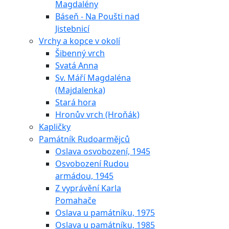
Magdalény
Báseň - Na Poušti nad
Jistebnicí
Vrchy a kopce v okolí
Šibenný vrch
Svatá Anna
Sv. Máří Magdaléna
(Majdalenka)
Stará hora
Hronův vrch (Hroňák)
Kapličky
Památník Rudoarmějců
Oslava osvobození, 1945
Osvobození Rudou
armádou, 1945
Z vyprávění Karla
Pomahače
Oslava u památníku, 1975
Oslava u památníku, 1985