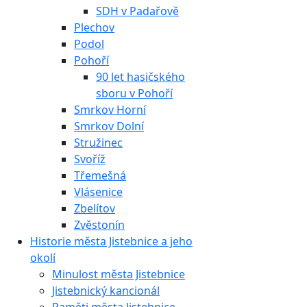
SDH v Padařově
Plechov
Podol
Pohoří
90 let hasičského
sboru v Pohoří
Smrkov Horní
Smrkov Dolní
Stružinec
Svoříž
Třemešná
Vlásenice
Zbelítov
Zvěstonín
Historie města Jistebnice a jeho
okolí
Minulost města Jistebnice
Jistebnický kancionál