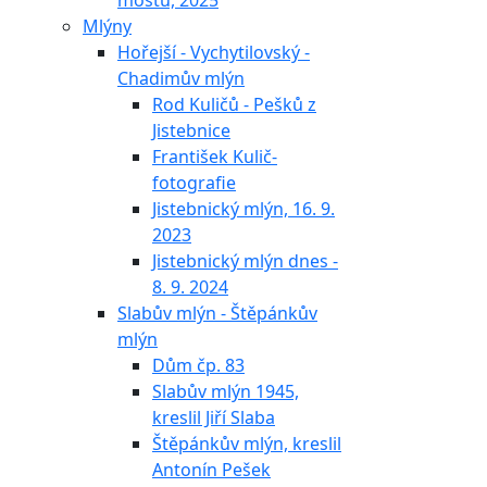
mostu, 2025
Mlýny
Hořejší - Vychytilovský -
Chadimův mlýn
Rod Kuličů - Pešků z
Jistebnice
František Kulič-
fotografie
Jistebnický mlýn, 16. 9.
2023
Jistebnický mlýn dnes -
8. 9. 2024
Slabův mlýn - Štěpánkův
mlýn
Dům čp. 83
Slabův mlýn 1945,
kreslil Jiří Slaba
Štěpánkův mlýn, kreslil
Antonín Pešek