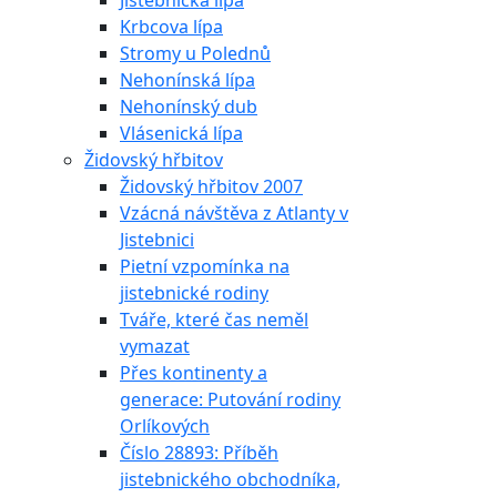
Jistebnická lípa
Krbcova lípa
Stromy u Polednů
Nehonínská lípa
Nehonínský dub
Vlásenická lípa
Židovský hřbitov
Židovský hřbitov 2007
Vzácná návštěva z Atlanty v
Jistebnici
Pietní vzpomínka na
jistebnické rodiny
Tváře, které čas neměl
vymazat
Přes kontinenty a
generace: Putování rodiny
Orlíkových
Číslo 28893: Příběh
jistebnického obchodníka,