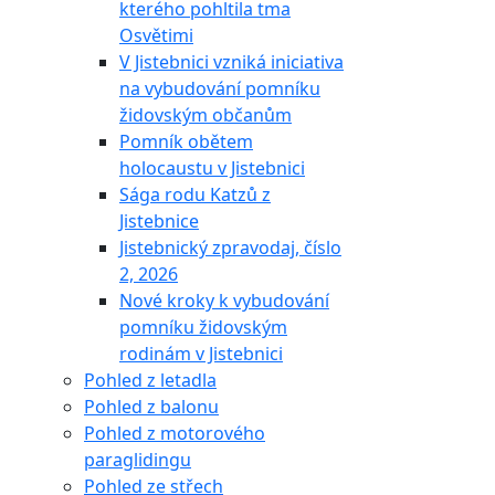
kterého pohltila tma
Osvětimi
V Jistebnici vzniká iniciativa
na vybudování pomníku
židovským občanům
Pomník obětem
holocaustu v Jistebnici
Sága rodu Katzů z
Jistebnice
Jistebnický zpravodaj, číslo
2, 2026
Nové kroky k vybudování
pomníku židovským
rodinám v Jistebnici
Pohled z letadla
Pohled z balonu
Pohled z motorového
paraglidingu
Pohled ze střech