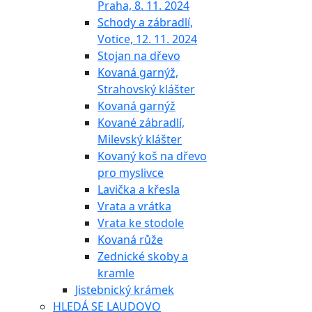
Praha, 8. 11. 2024
Schody a zábradlí,
Votice, 12. 11. 2024
Stojan na dřevo
Kovaná garnýž,
Strahovský klášter
Kovaná garnýž
Kované zábradlí,
Milevský klášter
Kovaný koš na dřevo
pro myslivce
Lavička a křesla
Vrata a vrátka
Vrata ke stodole
Kovaná růže
Zednické skoby a
kramle
Jistebnický krámek
HLEDÁ SE LAUDOVO