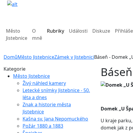
Město
O
Rubriky
Události
Diskuze
Přihláše
Jistebnice
mně
Domů
Město Jistebnice
Zámek v Jistebnici
Báseň - Domek „
Báseň
Kategorie
Město Jistebnice
Živý náhled kamery
Letecké snímky Jistebnice - 50.
léta a dnes
Znak a historie města
Domek „U Šp
Jistebnice
Kašna sv. Jana Nepomuckého
U kraje parku,
Požár 1880 a 1883
domek jak z po