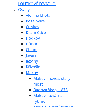
LOUTKOVÉ DIVADLO
Osady
Alenina Lhota
Božejovice
Cunkov
Drahnětice
Hodkov
Hůrka
Chlum
Javoří
Jezviny
Křivošín
Makov
Makov - náves, starý
most
Budova školy, 1873
Makov- kovárna,
rybník