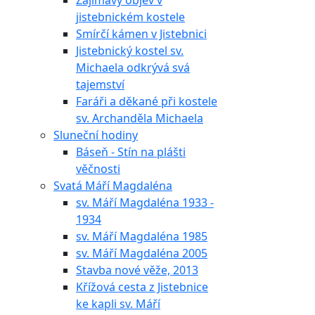
Zajímavý objev v
jistebnickém kostele
Smírčí kámen v Jistebnici
Jistebnický kostel sv.
Michaela odkrývá svá
tajemství
Faráři a děkané při kostele
sv. Archanděla Michaela
Sluneční hodiny
Báseň - Stín na plášti
věčnosti
Svatá Máří Magdaléna
sv. Máří Magdaléna 1933 -
1934
sv. Máří Magdaléna 1985
sv. Máří Magdaléna 2005
Stavba nové věže, 2013
Křížová cesta z Jistebnice
ke kapli sv. Máří