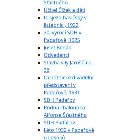
Šťastného
Učitel Čížek a děti
II. sjezd hasičský v
Jistebnici, 1922
20. výročí SDH v
Padařově, 1925
Josef Benák
Odvedenci
Stavba vily Jarošů čp.
36
Ochotnické divadelní
představení v
Padařově, 1931
SDH Padařov
Rodná chaloupka
Alfonse Šťastného
SDH Padařov
Léto 1932 v Padařově
u Lososů