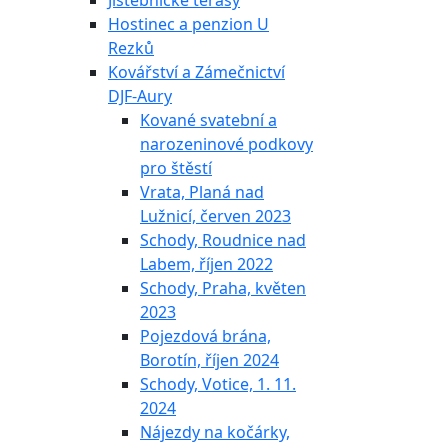
Jistebnické terasy
Hostinec a penzion U
Rezků
Kovářství a Zámečnictví
DJF-Aury
Kované svatební a
narozeninové podkovy
pro štěstí
Vrata, Planá nad
Lužnicí, červen 2023
Schody, Roudnice nad
Labem, říjen 2022
Schody, Praha, květen
2023
Pojezdová brána,
Borotín, říjen 2024
Schody, Votice, 1. 11.
2024
Nájezdy na kočárky,