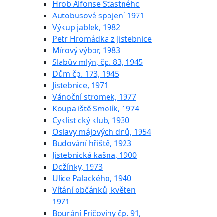
Hrob Alfonse Šťastného
Autobusové spojení 1971
Výkup jablek, 1982
Petr Hromádka z Jistebnice
Mírový výbor, 1983
Slabův mlýn, čp. 83, 1945
Dům čp. 173, 1945
Jistebnice, 1971
Vánoční stromek, 1977
Koupaliště Smolík, 1974
Cyklistický klub, 1930
Oslavy májových dnů, 1954
Budování hřiště, 1923
Jistebnická kašna, 1900
Dožínky, 1973
Ulice Palackého, 1940
Vítání občánků, květen
1971
Bourání Fričoviny čp. 91,