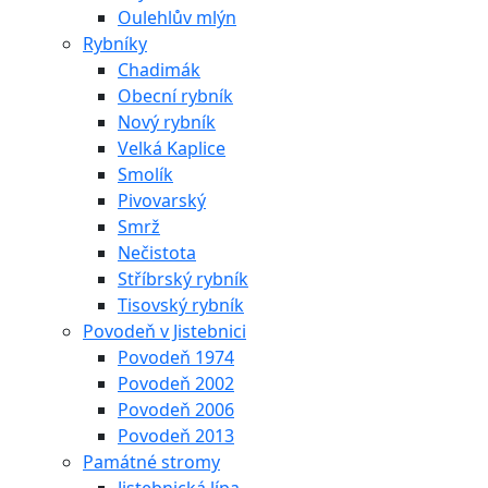
Oulehlův mlýn
Rybníky
Chadimák
Obecní rybník
Nový rybník
Velká Kaplice
Smolík
Pivovarský
Smrž
Nečistota
Stříbrský rybník
Tisovský rybník
Povodeň v Jistebnici
Povodeň 1974
Povodeň 2002
Povodeň 2006
Povodeň 2013
Památné stromy