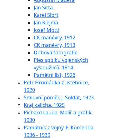
Augustin Maděra
Jan Šitta
Karel Síbrt
Jan Klejma
Josef Mottl
CK manévry, 1912
CK manévry, 1913
Dobová fotografie
Ples spolku vojenských
vysloužilců, 1914
Pamětní list, 1926
Petr Hromádka z Jistebnice,
1920
Smluvní poměr, J. Soldát, 1923
Kraj kalicha, 1925
Richard Lauda, Malíř a grafik,
1930
Památník z vojny, F. Komenda,
1936 - 1939