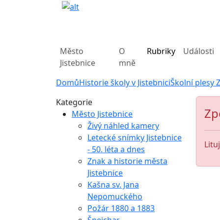
Město
O
Rubriky
Události
Jistebnice
mně
Domů
Historie školy v Jistebnici
Školní plesy Z
Kategorie
Zp
Město Jistebnice
Živý náhled kamery
Letecké snímky Jistebnice
Litu
- 50. léta a dnes
Znak a historie města
Jistebnice
Kašna sv. Jana
Nepomuckého
Požár 1880 a 1883