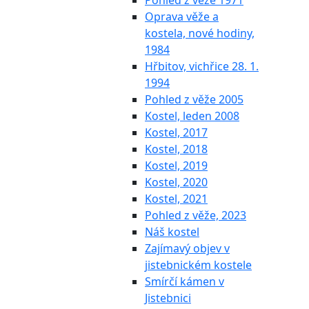
Pohled z věže 1971
Oprava věže a
kostela, nové hodiny,
1984
Hřbitov, vichřice 28. 1.
1994
Pohled z věže 2005
Kostel, leden 2008
Kostel, 2017
Kostel, 2018
Kostel, 2019
Kostel, 2020
Kostel, 2021
Pohled z věže, 2023
Náš kostel
Zajímavý objev v
jistebnickém kostele
Smírčí kámen v
Jistebnici