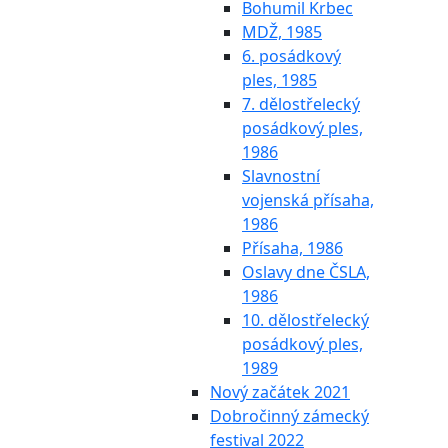
Bohumil Krbec
MDŽ, 1985
6. posádkový
ples, 1985
7. dělostřelecký
posádkový ples,
1986
Slavnostní
vojenská přísaha,
1986
Přísaha, 1986
Oslavy dne ČSLA,
1986
10. dělostřelecký
posádkový ples,
1989
Nový začátek 2021
Dobročinný zámecký
festival 2022