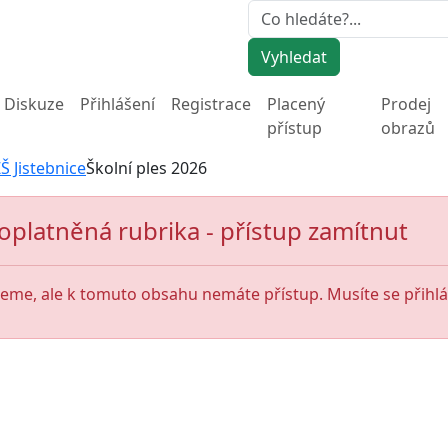
Vyhledat
Diskuze
Přihlášení
Registrace
Placený
Prodej
přístup
obrazů
Š Jistebnice
Školní ples 2026
oplatněná rubrika - přístup zamítnut
jeme, ale k tomuto obsahu nemáte přístup. Musíte se přihlás