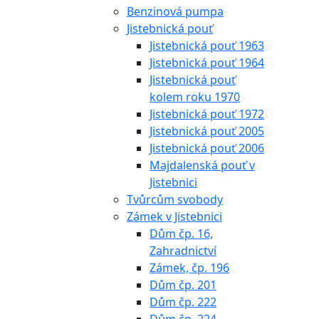
Benzinová pumpa
Jistebnická pouť
Jistebnická pouť 1963
Jistebnická pouť 1964
Jistebnická pouť
kolem roku 1970
Jistebnická pouť 1972
Jistebnická pouť 2005
Jistebnická pouť 2006
Majdalenská pouť v
Jistebnici
Tvůrcům svobody
Zámek v Jistebnici
Dům čp. 16,
Zahradnictví
Zámek, čp. 196
Dům čp. 201
Dům čp. 222