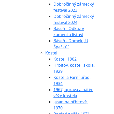
Dobročinný zámecký
festival 2023
Dobročinný zámecký
festival 2024
Báseň - Odkaz v
kameni a listoví
Báseň - Domek „U
Špačků“
Kostel
Kostel, 1902
Hřbitov, kostel, škola,
1929
Kostel a Farní úřad,
1934
1967, oprava a nátěr
věže kostela
Jasan na hřbitově,
1970