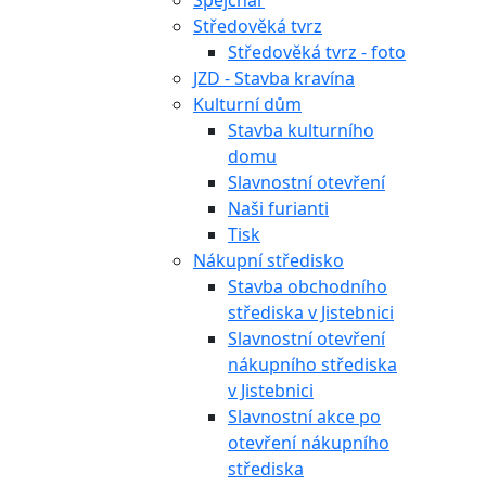
Špejchar
Středověká tvrz
Středověká tvrz - foto
JZD - Stavba kravína
Kulturní dům
Stavba kulturního
domu
Slavnostní otevření
Naši furianti
Tisk
Nákupní středisko
Stavba obchodního
střediska v Jistebnici
Slavnostní otevření
nákupního střediska
v Jistebnici
Slavnostní akce po
otevření nákupního
střediska