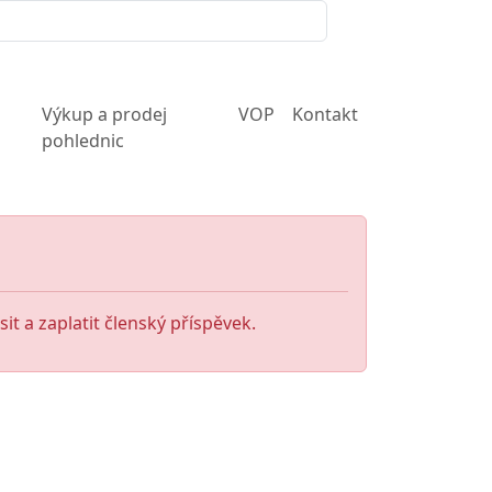
Výkup a prodej
VOP
Kontakt
pohlednic
it a zaplatit členský příspěvek.