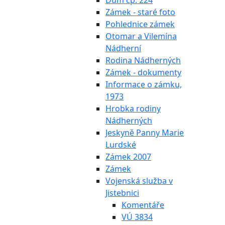
Dům čp. 224
Zámek - staré foto
Pohlednice zámek
Otomar a Vilemína
Nádherní
Rodina Nádherných
Zámek - dokumenty
Informace o zámku,
1973
Hrobka rodiny
Nádherných
Jeskyně Panny Marie
Lurdské
Zámek 2007
Zámek
Vojenská služba v
Jistebnici
Komentáře
VÚ 3834