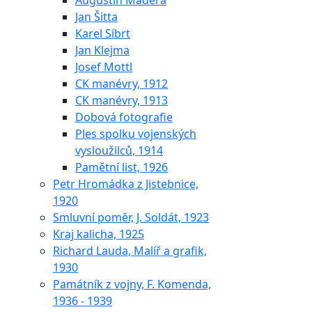
Augustin Maděra
Jan Šitta
Karel Síbrt
Jan Klejma
Josef Mottl
CK manévry, 1912
CK manévry, 1913
Dobová fotografie
Ples spolku vojenských
vysloužilců, 1914
Pamětní list, 1926
Petr Hromádka z Jistebnice,
1920
Smluvní poměr, J. Soldát, 1923
Kraj kalicha, 1925
Richard Lauda, Malíř a grafik,
1930
Památník z vojny, F. Komenda,
1936 - 1939