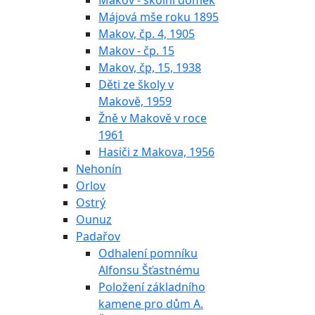
Makov - školní domek
Májová mše roku 1895
Makov, čp. 4, 1905
Makov - čp. 15
Makov, čp, 15, 1938
Děti ze školy v
Makově, 1959
Žně v Makově v roce
1961
Hasiči z Makova, 1956
Nehonín
Orlov
Ostrý
Ounuz
Padařov
Odhalení pomníku
Alfonsu Šťastnému
Položení základního
kamene pro dům A.