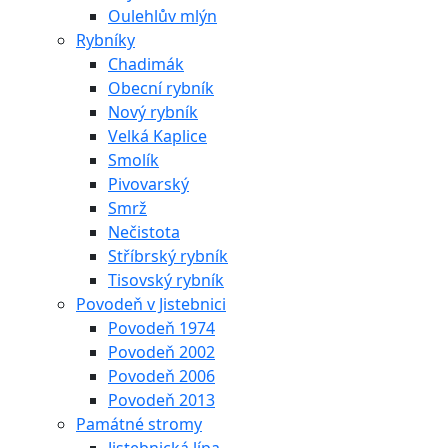
Oulehlův mlýn
Rybníky
Chadimák
Obecní rybník
Nový rybník
Velká Kaplice
Smolík
Pivovarský
Smrž
Nečistota
Stříbrský rybník
Tisovský rybník
Povodeň v Jistebnici
Povodeň 1974
Povodeň 2002
Povodeň 2006
Povodeň 2013
Památné stromy