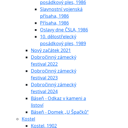
posádkový ples, 1986
Slavnostní vojenská
přísaha, 1986
Přísaha, 1986
Oslavy dne ČSLA, 1986
10. dělostřelecký
posádkový ples, 1989
Nový začátek 2021
Dobročinný zámecký
festival 2022
Dobročinný zámecký
festival 2023
Dobročinný zámecký
festival 2024
Báseň - Odkaz v kameni a
listoví
Báseň - Domek „U Špačků“
Kostel
Kostel, 1902