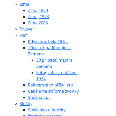
Zima
Zima 1970
Zima, 1973
Zima 2005
Pivovar
Film
Když mně bylo 18 let
Třicet případů majora
Zemana
30 případů majora
Zemana
Fotografie z natáčení,
1974
Řeknem si to příští léto
Čekání na stříbrné zvonky
Sněžná noc
Služby
Smíšenka u Anežky