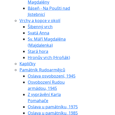
Magdalény
Báseň - Na Poušti nad
Jistebnicí
Vrchy a kopce v okolí
Šibenný vrch
Svatá Anna
Sv. Máří Magdaléna
(Majdalenka)
Stará hora
Hronův vrch (Hroňák)
Kapličky
Památník Rudoarmějců
Oslava osvobození, 1945
Osvobození Rudou
armádou, 1945
Z vyprávění Karla
Pomahače
Oslava u památníku, 1975
Oslava u památníku, 1985