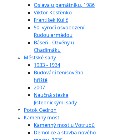
Oslava u památníku, 1986
Viktor Kostěnko
František Kulič
50. výročí osvobození
Rudou armádou
Báseň - Ozvěny u
Chadimáku
Městské sady
1933 - 1934
Budování tenisového
hřiště
2007
Naučná stezka
Jistebnickými sady
Potok Cedron
Kamenný most
Kamenný most u Votrubů
Demolice a stavba nového