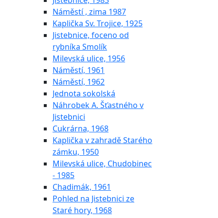
Jistebnice, 1983
Náměstí , zima 1987
Kaplička Sv. Trojice, 1925
Jistebnice, foceno od
rybníka Smolík
Milevská ulice, 1956
Náměstí, 1961
Náměstí, 1962
Jednota sokolská
Náhrobek A. Šťastného v
Jistebnici
Cukrárna, 1968
Kaplička v zahradě Starého
zámku, 1950
Milevská ulice, Chudobinec
- 1985
Chadimák, 1961
Pohled na Jistebnici ze
Staré hory, 1968