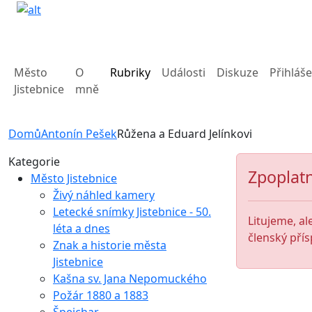
Město
O
Rubriky
Události
Diskuze
Přihláše
Jistebnice
mně
Domů
Antonín Pešek
Růžena a Eduard Jelínkovi
Kategorie
Zpoplatn
Město Jistebnice
Živý náhled kamery
Letecké snímky Jistebnice - 50.
Litujeme, al
léta a dnes
členský přís
Znak a historie města
Jistebnice
Kašna sv. Jana Nepomuckého
Požár 1880 a 1883