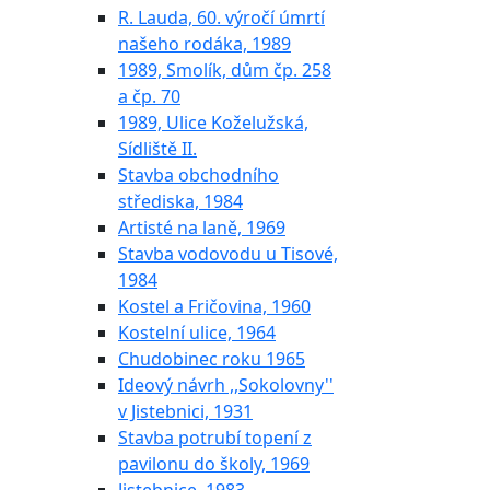
R. Lauda, 60. výročí úmrtí
našeho rodáka, 1989
1989, Smolík, dům čp. 258
a čp. 70
1989, Ulice Koželužská,
Sídliště II.
Stavba obchodního
střediska, 1984
Artisté na laně, 1969
Stavba vodovodu u Tisové,
1984
Kostel a Fričovina, 1960
Kostelní ulice, 1964
Chudobinec roku 1965
Ideový návrh ,,Sokolovny''
v Jistebnici, 1931
Stavba potrubí topení z
pavilonu do školy, 1969