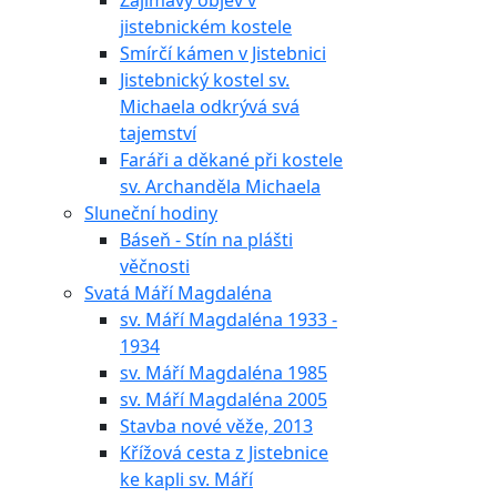
Zajímavý objev v
jistebnickém kostele
Smírčí kámen v Jistebnici
Jistebnický kostel sv.
Michaela odkrývá svá
tajemství
Faráři a děkané při kostele
sv. Archanděla Michaela
Sluneční hodiny
Báseň - Stín na plášti
věčnosti
Svatá Máří Magdaléna
sv. Máří Magdaléna 1933 -
1934
sv. Máří Magdaléna 1985
sv. Máří Magdaléna 2005
Stavba nové věže, 2013
Křížová cesta z Jistebnice
ke kapli sv. Máří