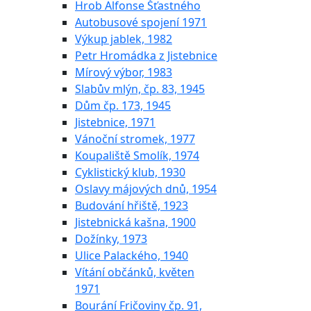
Hrob Alfonse Šťastného
Autobusové spojení 1971
Výkup jablek, 1982
Petr Hromádka z Jistebnice
Mírový výbor, 1983
Slabův mlýn, čp. 83, 1945
Dům čp. 173, 1945
Jistebnice, 1971
Vánoční stromek, 1977
Koupaliště Smolík, 1974
Cyklistický klub, 1930
Oslavy májových dnů, 1954
Budování hřiště, 1923
Jistebnická kašna, 1900
Dožínky, 1973
Ulice Palackého, 1940
Vítání občánků, květen
1971
Bourání Fričoviny čp. 91,