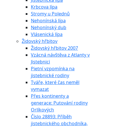
Jistebnická lípa
Krbcova lípa
Stromy u Polednů
Nehonínská lípa
Nehonínský dub
Vlásenická lípa
Židovský hřbitov
Židovský hřbitov 2007
Vzácná návštěva z Atlanty v
Jistebnici
Pietní vzpomínka na
jistebnické rodiny
Tváře, které čas neměl
vymazat
Přes kontinenty a
generace: Putování rodiny
Orlíkových
Číslo 28893: Příběh
jistebnického obchodníka,