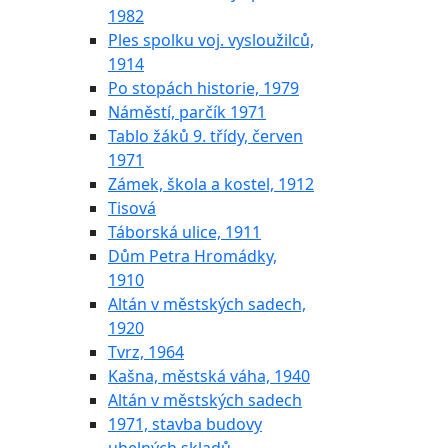
1982
Ples spolku voj. vysloužilců,
1914
Po stopách historie, 1979
Náměstí, parčík 1971
Tablo žáků 9. třídy, červen
1971
Zámek, škola a kostel, 1912
Tisová
Táborská ulice, 1911
Dům Petra Hromádky,
1910
Altán v městských sadech,
1920
Tvrz, 1964
Kašna, městská váha, 1940
Altán v městských sadech
1971, stavba budovy