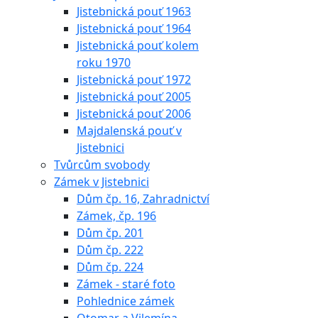
Jistebnická pouť 1963
Jistebnická pouť 1964
Jistebnická pouť kolem
roku 1970
Jistebnická pouť 1972
Jistebnická pouť 2005
Jistebnická pouť 2006
Majdalenská pouť v
Jistebnici
Tvůrcům svobody
Zámek v Jistebnici
Dům čp. 16, Zahradnictví
Zámek, čp. 196
Dům čp. 201
Dům čp. 222
Dům čp. 224
Zámek - staré foto
Pohlednice zámek