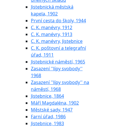
uhelných skladů
Jistebnická městská
kapela, 1902
První cesta do školy, 1944
C. K. manévry, 1912
C. K. manévry, 1913
C. K. manévry, Jistebnice
C. K. poštovní a telegrafní
úřad, 1911
Jistebnické náměstí, 1965
Zasazení ''lípy svobody''
1968
Zasazení ''lípy svobody'' na
náměstí, 1968
Jistebnice, 1864
Máří Magdaléna, 1902
Městské sady, 1947
Farní úřad, 1986
Jistebnice, 1983