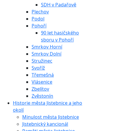
SDH v Padařově
Plechov
Podol
Pohoří
90 let hasičského
sboru v Pohoří
Smrkov Horní
Smrkov Dolní
Stružinec
Svoříž
Třemešná
Vlásenice
Zbelítov
Zvěstonín
Historie města Jistebnice a jeho
okolí
Minulost města Jistebnice
Jistebnický kancionál