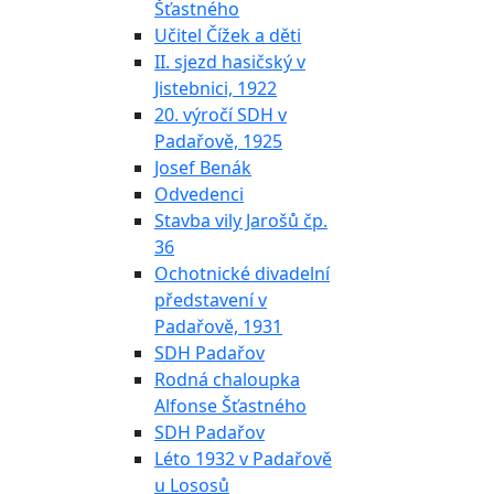
Šťastného
Učitel Čížek a děti
II. sjezd hasičský v
Jistebnici, 1922
20. výročí SDH v
Padařově, 1925
Josef Benák
Odvedenci
Stavba vily Jarošů čp.
36
Ochotnické divadelní
představení v
Padařově, 1931
SDH Padařov
Rodná chaloupka
Alfonse Šťastného
SDH Padařov
Léto 1932 v Padařově
u Lososů