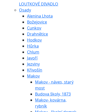
LOUTKOVÉ DIVADLO
Osady
Alenina Lhota
Božejovice
Cunkov
Drahnětice
Hodkov
Hůrka
Chlum
Javoří
Jezviny
Křivošín
Makov
Makov - náves, starý
most
Budova školy, 1873
Makov- kovárna,
rybník