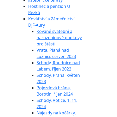
Jistebnické terasy
Hostinec a penzion U
Rezků
Kovářství a Zámečnictví
DJF-Aury
Kované svatební a
narozeninové podkovy
pro štěstí
Vrata, Planá nad
Lužnicí, červen 2023
Schody, Roudnice nad
Labem, říjen 2022
Schody, Praha, květen
2023
Pojezdová brána,
Borotín, říjen 2024
Schody, Votice, 1. 11.
2024
Nájezdy na kočárky,