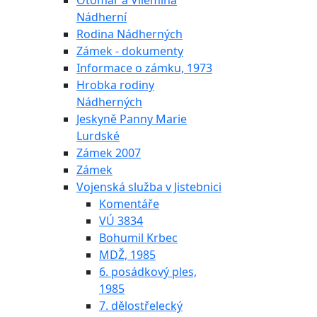
Otomar a Vilemína
Nádherní
Rodina Nádherných
Zámek - dokumenty
Informace o zámku, 1973
Hrobka rodiny
Nádherných
Jeskyně Panny Marie
Lurdské
Zámek 2007
Zámek
Vojenská služba v Jistebnici
Komentáře
VÚ 3834
Bohumil Krbec
MDŽ, 1985
6. posádkový ples,
1985
7. dělostřelecký