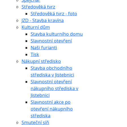
Špejchar
Středověká tvrz
Středověká tvrz - foto
JZD - Stavba kravína
Kulturní dům
Stavba kulturního domu
Slavnostní otevření
Naši furianti
Tisk
Nákupní středisko
Stavba obchodního
střediska v Jistebnici
Slavnostní otevření
nákupního střediska v
Jistebnici
Slavnostní akce po
otevření nákupního
střediska
Smuteční síň