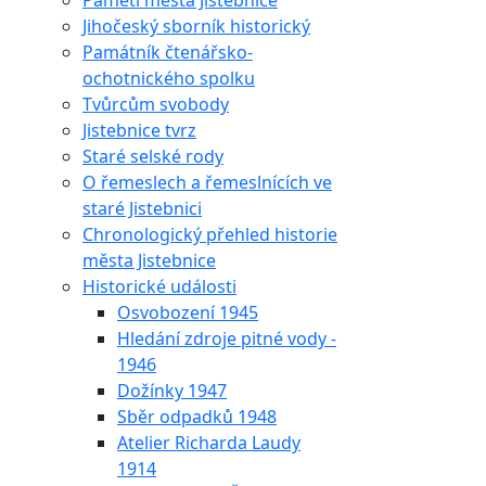
Paměti města Jistebnice
Jihočeský sborník historický
Památník čtenářsko-
ochotnického spolku
Tvůrcům svobody
Jistebnice tvrz
Staré selské rody
O řemeslech a řemeslnících ve
staré Jistebnici
Chronologický přehled historie
města Jistebnice
Historické události
Osvobození 1945
Hledání zdroje pitné vody -
1946
Dožínky 1947
Sběr odpadků 1948
Atelier Richarda Laudy
1914