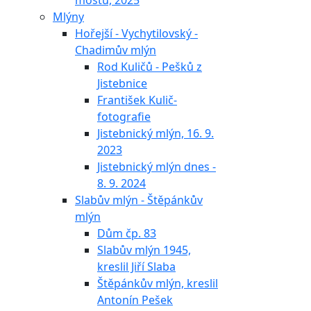
mostu, 2025
Mlýny
Hořejší - Vychytilovský -
Chadimův mlýn
Rod Kuličů - Pešků z
Jistebnice
František Kulič-
fotografie
Jistebnický mlýn, 16. 9.
2023
Jistebnický mlýn dnes -
8. 9. 2024
Slabův mlýn - Štěpánkův
mlýn
Dům čp. 83
Slabův mlýn 1945,
kreslil Jiří Slaba
Štěpánkův mlýn, kreslil
Antonín Pešek