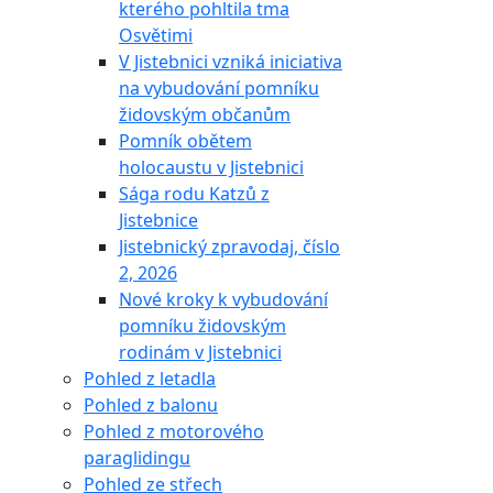
kterého pohltila tma
Osvětimi
V Jistebnici vzniká iniciativa
na vybudování pomníku
židovským občanům
Pomník obětem
holocaustu v Jistebnici
Sága rodu Katzů z
Jistebnice
Jistebnický zpravodaj, číslo
2, 2026
Nové kroky k vybudování
pomníku židovským
rodinám v Jistebnici
Pohled z letadla
Pohled z balonu
Pohled z motorového
paraglidingu
Pohled ze střech