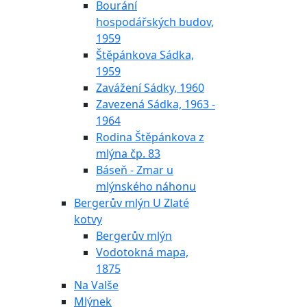
Bourání
hospodářských budov,
1959
Štěpánkova Sádka,
1959
Zavážení Sádky, 1960
Zavezená Sádka, 1963 -
1964
Rodina Štěpánkova z
mlýna čp. 83
Báseň - Zmar u
mlýnského náhonu
Bergerův mlýn U Zlaté
kotvy
Bergerův mlýn
Vodotokná mapa,
1875
Na Valše
Mlýnek