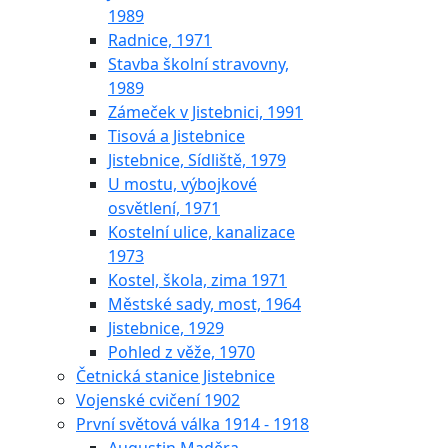
1989
Radnice, 1971
Stavba školní stravovny,
1989
Zámeček v Jistebnici, 1991
Tisová a Jistebnice
Jistebnice, Sídliště, 1979
U mostu, výbojkové
osvětlení, 1971
Kostelní ulice, kanalizace
1973
Kostel, škola, zima 1971
Městské sady, most, 1964
Jistebnice, 1929
Pohled z věže, 1970
Četnická stanice Jistebnice
Vojenské cvičení 1902
První světová válka 1914 - 1918