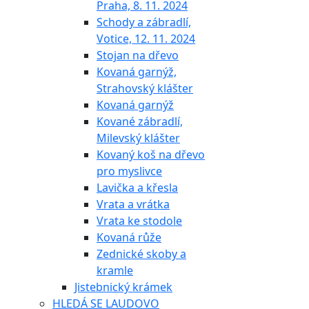
Praha, 8. 11. 2024
Schody a zábradlí,
Votice, 12. 11. 2024
Stojan na dřevo
Kovaná garnýž,
Strahovský klášter
Kovaná garnýž
Kované zábradlí,
Milevský klášter
Kovaný koš na dřevo
pro myslivce
Lavička a křesla
Vrata a vrátka
Vrata ke stodole
Kovaná růže
Zednické skoby a
kramle
Jistebnický krámek
HLEDÁ SE LAUDOVO