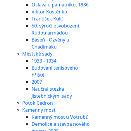
Oslava u památníku, 1986
Viktor Kostěnko
František Kulič
50. výročí osvobození
Rudou armádou
Báseň - Ozvěny u
Chadimáku
Městské sady
1933 - 1934
Budování tenisového
hřiště
2007
Naučná stezka
Jistebnickými sady
Potok Cedron
Kamenný most
Kamenný most u Votrubů
Demolice a stavba nového