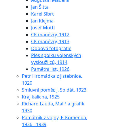
Augustin Maděra
Jan Šitta
Karel Síbrt
Jan Klejma
Josef Mottl
CK manévry, 1912
CK manévry, 1913
Dobová fotografie
Ples spolku vojenských
vysloužilců, 1914
Pamětní list, 1926
Petr Hromádka z Jistebnice,
1920
Smluvní poměr, J. Soldát, 1923
Kraj kalicha, 1925
Richard Lauda, Malíř a grafik,
1930
Památník z vojny, F. Komenda,
1936 - 1939