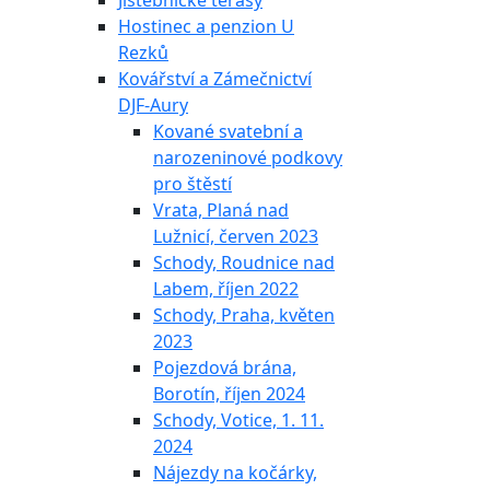
Jistebnické terasy
Hostinec a penzion U
Rezků
Kovářství a Zámečnictví
DJF-Aury
Kované svatební a
narozeninové podkovy
pro štěstí
Vrata, Planá nad
Lužnicí, červen 2023
Schody, Roudnice nad
Labem, říjen 2022
Schody, Praha, květen
2023
Pojezdová brána,
Borotín, říjen 2024
Schody, Votice, 1. 11.
2024
Nájezdy na kočárky,