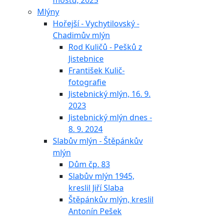
mostu, 2025
Mlýny
Hořejší - Vychytilovský -
Chadimův mlýn
Rod Kuličů - Pešků z
Jistebnice
František Kulič-
fotografie
Jistebnický mlýn, 16. 9.
2023
Jistebnický mlýn dnes -
8. 9. 2024
Slabův mlýn - Štěpánkův
mlýn
Dům čp. 83
Slabův mlýn 1945,
kreslil Jiří Slaba
Štěpánkův mlýn, kreslil
Antonín Pešek