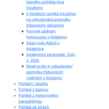
kterého pohltila tma
Osvětimi
V Jistebnici vzniká iniciativa
na vybudování pomníku
židovským občanům
Pomník obětem
holocaustu v Jistebnici
Sága rodu Katzů z
Jistebnice
Jistebnický zpravodaj, číslo
2, 2026
Nové kroky k vybudování
pomníku židovským
rodinám v Jistebnici
Pohled z letadla
Pohled z balonu
Pohled z motorového
paraglidingu
Pohled ze střech