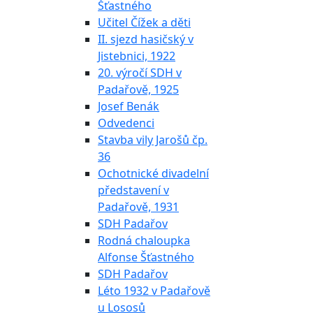
Šťastného
Učitel Čížek a děti
II. sjezd hasičský v
Jistebnici, 1922
20. výročí SDH v
Padařově, 1925
Josef Benák
Odvedenci
Stavba vily Jarošů čp.
36
Ochotnické divadelní
představení v
Padařově, 1931
SDH Padařov
Rodná chaloupka
Alfonse Šťastného
SDH Padařov
Léto 1932 v Padařově
u Lososů