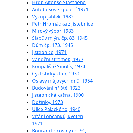
Hrob Alfonse Šťastného
Autobusové spojení 1971
Výkup jablek, 1982
Petr Hromádka z Jistebnice
Mírový výbor, 1983
Slabův mlýn, čp. 83, 1945
Dům čp. 173, 1945
Jistebnice, 1971
Vánoční stromek, 1977
Koupaliště Smolík, 1974
Cyklistický klub, 1930
Oslavy májových dnů, 1954
Budování hřiště, 1923
Jistebnická kašna, 1900
Dožínky, 1973
Ulice Palackého, 1940
Vítání občánků, květen
1971
Bourání Fričoviny čp. 91,