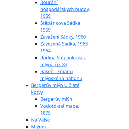
Bourání
hospodářských budov,
1959
Štěpánkova Sádka,
1959
Zavážení Sádky, 1960
Zavezená Sádka, 1963 -
1964
Rodina Štěpánkova z
mlýna čp. 83
Báseň - Zmar u
mlýnského náhonu
Bergerův mlýn U Zlaté
kotvy
Bergerův mlýn
Vodotokná mapa,
1875
Na Valše
Mlýnek