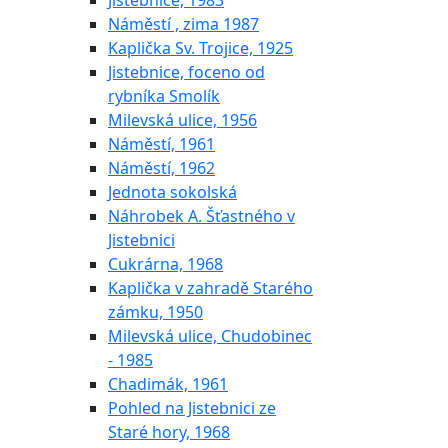
Jistebnice, 1983
Náměstí , zima 1987
Kaplička Sv. Trojice, 1925
Jistebnice, foceno od
rybníka Smolík
Milevská ulice, 1956
Náměstí, 1961
Náměstí, 1962
Jednota sokolská
Náhrobek A. Šťastného v
Jistebnici
Cukrárna, 1968
Kaplička v zahradě Starého
zámku, 1950
Milevská ulice, Chudobinec
- 1985
Chadimák, 1961
Pohled na Jistebnici ze
Staré hory, 1968