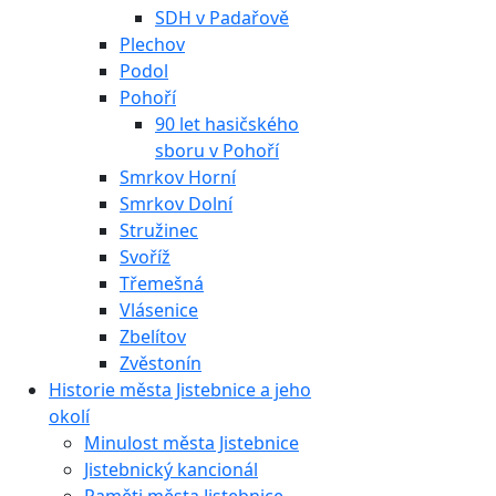
SDH v Padařově
Plechov
Podol
Pohoří
90 let hasičského
sboru v Pohoří
Smrkov Horní
Smrkov Dolní
Stružinec
Svoříž
Třemešná
Vlásenice
Zbelítov
Zvěstonín
Historie města Jistebnice a jeho
okolí
Minulost města Jistebnice
Jistebnický kancionál