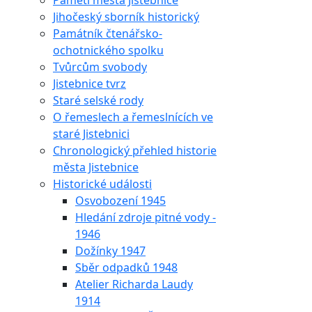
Paměti města Jistebnice
Jihočeský sborník historický
Památník čtenářsko-
ochotnického spolku
Tvůrcům svobody
Jistebnice tvrz
Staré selské rody
O řemeslech a řemeslnících ve
staré Jistebnici
Chronologický přehled historie
města Jistebnice
Historické události
Osvobození 1945
Hledání zdroje pitné vody -
1946
Dožínky 1947
Sběr odpadků 1948
Atelier Richarda Laudy
1914