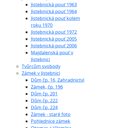
Jistebnická pouť 1963
Jistebnická pouť 1964
Jistebnická pouť kolem
roku 1970
Jistebnická pouť 1972
Jistebnická pouť 2005
Jistebnická pouť 2006
Majdalenská pouť v
Jistebnici
Tvůrcům svobody
Zámek v Jistebnici
Dům čp. 16, Zahradnictví
Zámek, čp. 196
Dům čp. 201
Dům čp. 222
Dům čp. 224
Zámek - staré foto
Pohlednice zámek