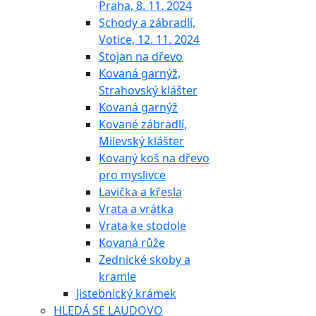
Praha, 8. 11. 2024
Schody a zábradlí,
Votice, 12. 11. 2024
Stojan na dřevo
Kovaná garnýž,
Strahovský klášter
Kovaná garnýž
Kované zábradlí,
Milevský klášter
Kovaný koš na dřevo
pro myslivce
Lavička a křesla
Vrata a vrátka
Vrata ke stodole
Kovaná růže
Zednické skoby a
kramle
Jistebnický krámek
HLEDÁ SE LAUDOVO