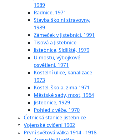
1989
Radnice, 1971
Stavba školní stravovny,
1989
Zámeček v Jistebnici, 1991
Tisová a Jistebnice
Jistebnice, Sídliště, 1979
U mostu, výbojkové
osvětlení, 1971
Kostelní ulice, kanalizace
1973
Kostel, škola, zima 1971
Městské sady, most, 1964
Jistebnice, 1929
Pohled z věže, 1970
Četnická stanice Jistebnice
Vojenské cvičení 1902
První světová válka 1914 - 1918