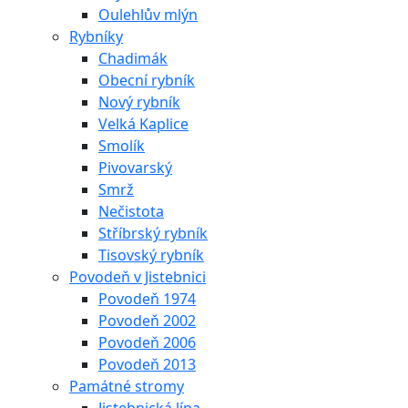
Oulehlův mlýn
Rybníky
Chadimák
Obecní rybník
Nový rybník
Velká Kaplice
Smolík
Pivovarský
Smrž
Nečistota
Stříbrský rybník
Tisovský rybník
Povodeň v Jistebnici
Povodeň 1974
Povodeň 2002
Povodeň 2006
Povodeň 2013
Památné stromy