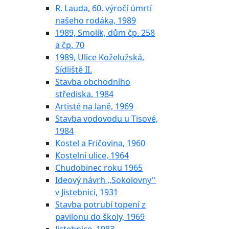
R. Lauda, 60. výročí úmrtí
našeho rodáka, 1989
1989, Smolík, dům čp. 258
a čp. 70
1989, Ulice Koželužská,
Sídliště II.
Stavba obchodního
střediska, 1984
Artisté na laně, 1969
Stavba vodovodu u Tisové,
1984
Kostel a Fričovina, 1960
Kostelní ulice, 1964
Chudobinec roku 1965
Ideový návrh ,,Sokolovny''
v Jistebnici, 1931
Stavba potrubí topení z
pavilonu do školy, 1969