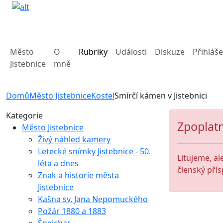
Město
O
Rubriky
Události
Diskuze
Přihláše
Jistebnice
mně
Domů
Město Jistebnice
Kostel
Smírčí kámen v Jistebnici
Kategorie
Zpoplatn
Město Jistebnice
Živý náhled kamery
Letecké snímky Jistebnice - 50.
Litujeme, al
léta a dnes
členský přís
Znak a historie města
Jistebnice
Kašna sv. Jana Nepomuckého
Požár 1880 a 1883