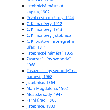
uhelných skladů
Jistebnická městská
kapela, 1902
První cesta do školy, 1944
C. K. manévry, 1912
C. K. manévry, 1913
C. K. manévry, Jistebnice
C. K. poštovní a telegrafní
úřad, 1911
Jistebnické náměstí, 1965
Zasazení ''lípy svobody''
1968
Zasazení ''lípy svobody'' na
náměstí, 1968
Jistebnice, 1864
Máří Magdaléna, 1902
Městské sady, 1947
Farní úřad, 1986
Jistebnice, 1983