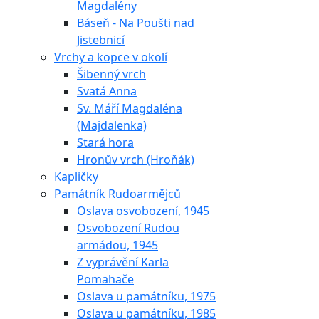
Magdalény
Báseň - Na Poušti nad
Jistebnicí
Vrchy a kopce v okolí
Šibenný vrch
Svatá Anna
Sv. Máří Magdaléna
(Majdalenka)
Stará hora
Hronův vrch (Hroňák)
Kapličky
Památník Rudoarmějců
Oslava osvobození, 1945
Osvobození Rudou
armádou, 1945
Z vyprávění Karla
Pomahače
Oslava u památníku, 1975
Oslava u památníku, 1985