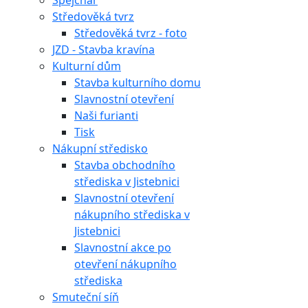
Špejchar
Středověká tvrz
Středověká tvrz - foto
JZD - Stavba kravína
Kulturní dům
Stavba kulturního domu
Slavnostní otevření
Naši furianti
Tisk
Nákupní středisko
Stavba obchodního
střediska v Jistebnici
Slavnostní otevření
nákupního střediska v
Jistebnici
Slavnostní akce po
otevření nákupního
střediska
Smuteční síň