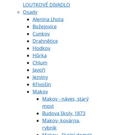
LOUTKOVÉ DIVADLO
Osady
Alenina Lhota
Božejovice
Cunkov
Drahnětice
Hodkov
Hůrka
Chlum
Javoří
Jezviny
Křivošín
Makov
Makov - náves, starý
most
Budova školy, 1873
Makov- kovárna,
rybník