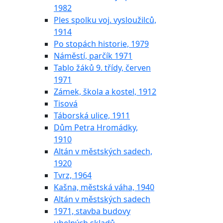
1982
Ples spolku voj. vysloužilců,
1914
Po stopách historie, 1979
Náměstí, parčík 1971
Tablo žáků 9. třídy, červen
1971
Zámek, škola a kostel, 1912
Tisová
Táborská ulice, 1911
Dům Petra Hromádky,
1910
Altán v městských sadech,
1920
Tvrz, 1964
Kašna, městská váha, 1940
Altán v městských sadech
1971, stavba budovy