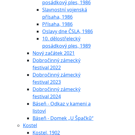
posádkový ples, 1986
Slavnostní vojenská
přísaha, 1986
Přísaha, 1986
Oslavy dne ČSLA, 1986
10. dělostřelecký
posádkový ples, 1989
Nový začátek 2021
Dobročinný zámecký
festival 2022
Dobročinný zámecký
festival 2023
Dobročinný zámecký
festival 2024
Báseň - Odkaz v kameni a
listoví
Báseň - Domek „U Špačků“
Kostel
Kostel, 1902