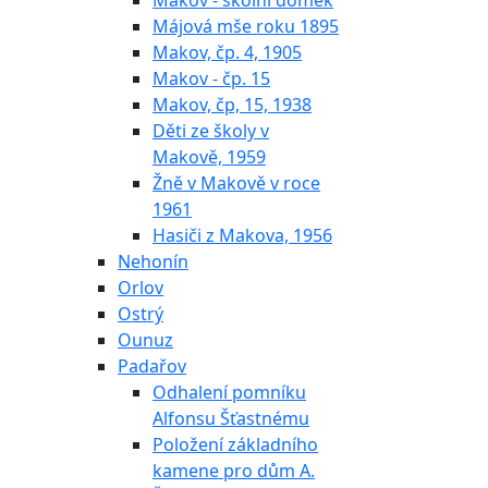
Makov - školní domek
Májová mše roku 1895
Makov, čp. 4, 1905
Makov - čp. 15
Makov, čp, 15, 1938
Děti ze školy v
Makově, 1959
Žně v Makově v roce
1961
Hasiči z Makova, 1956
Nehonín
Orlov
Ostrý
Ounuz
Padařov
Odhalení pomníku
Alfonsu Šťastnému
Položení základního
kamene pro dům A.