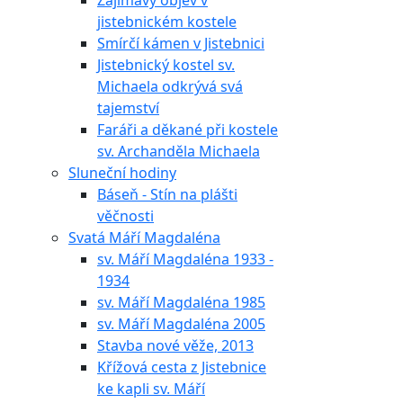
Zajímavý objev v
jistebnickém kostele
Smírčí kámen v Jistebnici
Jistebnický kostel sv.
Michaela odkrývá svá
tajemství
Faráři a děkané při kostele
sv. Archanděla Michaela
Sluneční hodiny
Báseň - Stín na plášti
věčnosti
Svatá Máří Magdaléna
sv. Máří Magdaléna 1933 -
1934
sv. Máří Magdaléna 1985
sv. Máří Magdaléna 2005
Stavba nové věže, 2013
Křížová cesta z Jistebnice
ke kapli sv. Máří