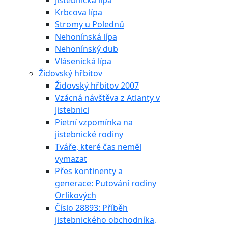
Jistebnická lípa
Krbcova lípa
Stromy u Polednů
Nehonínská lípa
Nehonínský dub
Vlásenická lípa
Židovský hřbitov
Židovský hřbitov 2007
Vzácná návštěva z Atlanty v
Jistebnici
Pietní vzpomínka na
jistebnické rodiny
Tváře, které čas neměl
vymazat
Přes kontinenty a
generace: Putování rodiny
Orlíkových
Číslo 28893: Příběh
jistebnického obchodníka,