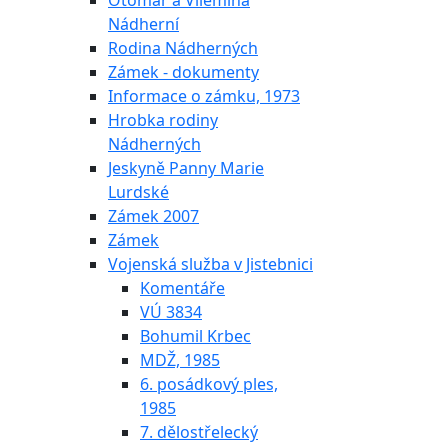
Otomar a Vilemína
Nádherní
Rodina Nádherných
Zámek - dokumenty
Informace o zámku, 1973
Hrobka rodiny
Nádherných
Jeskyně Panny Marie
Lurdské
Zámek 2007
Zámek
Vojenská služba v Jistebnici
Komentáře
VÚ 3834
Bohumil Krbec
MDŽ, 1985
6. posádkový ples,
1985
7. dělostřelecký