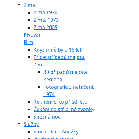
Zima
Zima 1970
Zima, 1973
Zima 2005
Pivovar
Film
Když mně bylo 18 let
Třicet případů majora
Zemana
30 případů majora
Zemana
Fotografie z natáčení,
1974
Řeknem si to příští léto
Čekání na stříbrné zvonky
Sněžná noc
Služby
Smíšenka u Anežky