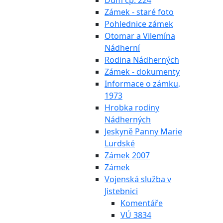
Dům čp. 224
Zámek - staré foto
Pohlednice zámek
Otomar a Vilemína
Nádherní
Rodina Nádherných
Zámek - dokumenty
Informace o zámku,
1973
Hrobka rodiny
Nádherných
Jeskyně Panny Marie
Lurdské
Zámek 2007
Zámek
Vojenská služba v
Jistebnici
Komentáře
VÚ 3834