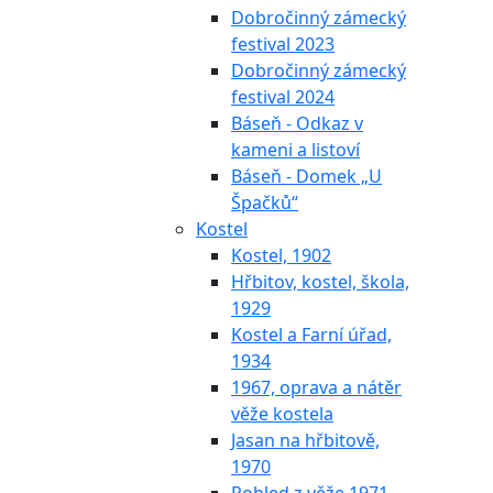
Dobročinný zámecký
festival 2023
Dobročinný zámecký
festival 2024
Báseň - Odkaz v
kameni a listoví
Báseň - Domek „U
Špačků“
Kostel
Kostel, 1902
Hřbitov, kostel, škola,
1929
Kostel a Farní úřad,
1934
1967, oprava a nátěr
věže kostela
Jasan na hřbitově,
1970