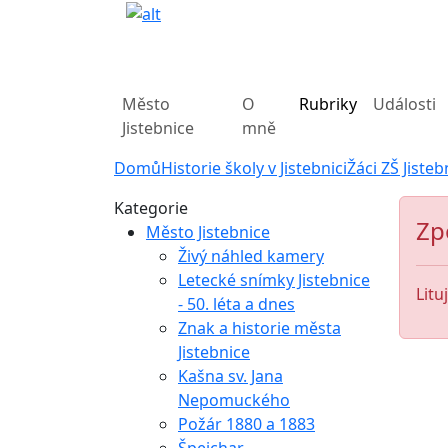
Město
O
Rubriky
Události
Jistebnice
mně
Domů
Historie školy v Jistebnici
Žáci ZŠ Jisteb
Kategorie
Zp
Město Jistebnice
Živý náhled kamery
Letecké snímky Jistebnice
Litu
- 50. léta a dnes
Znak a historie města
Jistebnice
Kašna sv. Jana
Nepomuckého
Požár 1880 a 1883