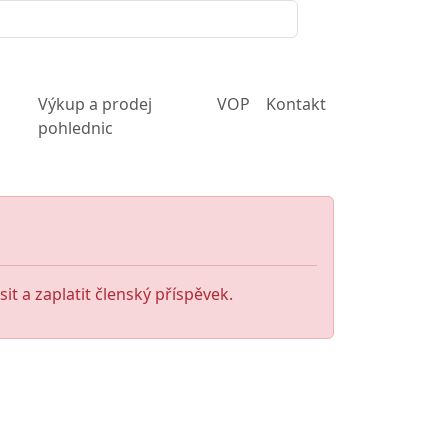
Výkup a prodej
VOP
Kontakt
pohlednic
it a zaplatit členský příspěvek.