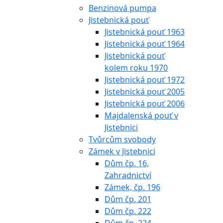
Benzinová pumpa
Jistebnická pouť
Jistebnická pouť 1963
Jistebnická pouť 1964
Jistebnická pouť
kolem roku 1970
Jistebnická pouť 1972
Jistebnická pouť 2005
Jistebnická pouť 2006
Majdalenská pouť v
Jistebnici
Tvůrcům svobody
Zámek v Jistebnici
Dům čp. 16,
Zahradnictví
Zámek, čp. 196
Dům čp. 201
Dům čp. 222