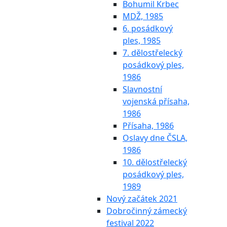
Bohumil Krbec
MDŽ, 1985
6. posádkový
ples, 1985
7. dělostřelecký
posádkový ples,
1986
Slavnostní
vojenská přísaha,
1986
Přísaha, 1986
Oslavy dne ČSLA,
1986
10. dělostřelecký
posádkový ples,
1989
Nový začátek 2021
Dobročinný zámecký
festival 2022