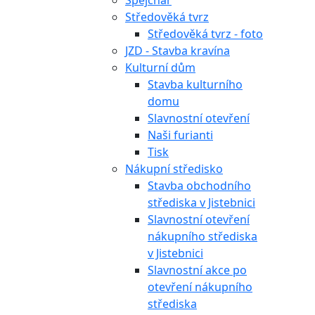
Špejchar
Středověká tvrz
Středověká tvrz - foto
JZD - Stavba kravína
Kulturní dům
Stavba kulturního
domu
Slavnostní otevření
Naši furianti
Tisk
Nákupní středisko
Stavba obchodního
střediska v Jistebnici
Slavnostní otevření
nákupního střediska
v Jistebnici
Slavnostní akce po
otevření nákupního
střediska