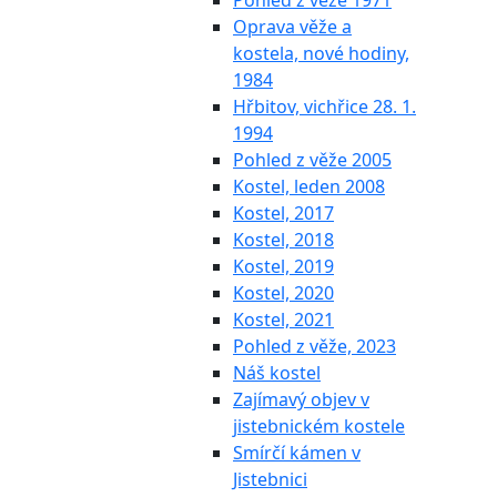
Pohled z věže 1971
Oprava věže a
kostela, nové hodiny,
1984
Hřbitov, vichřice 28. 1.
1994
Pohled z věže 2005
Kostel, leden 2008
Kostel, 2017
Kostel, 2018
Kostel, 2019
Kostel, 2020
Kostel, 2021
Pohled z věže, 2023
Náš kostel
Zajímavý objev v
jistebnickém kostele
Smírčí kámen v
Jistebnici