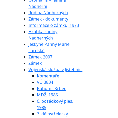
Otomar a Vilemína
Nádherní
Rodina Nádherných
Zámek - dokumenty
Informace o zámku, 1973
Hrobka rodiny
Nádherných
Jeskyně Panny Marie
Lurdské
Zámek 2007
Zámek
Vojenská služba v Jistebnici
Komentáře
VÚ 3834
Bohumil Krbec
MDŽ, 1985
6. posádkový ples,
1985
7. dělostřelecký