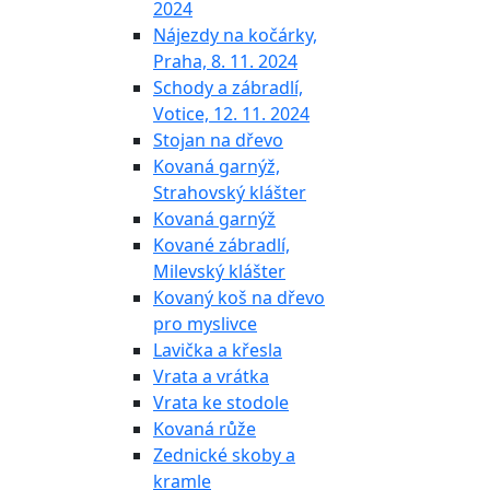
2024
Nájezdy na kočárky,
Praha, 8. 11. 2024
Schody a zábradlí,
Votice, 12. 11. 2024
Stojan na dřevo
Kovaná garnýž,
Strahovský klášter
Kovaná garnýž
Kované zábradlí,
Milevský klášter
Kovaný koš na dřevo
pro myslivce
Lavička a křesla
Vrata a vrátka
Vrata ke stodole
Kovaná růže
Zednické skoby a
kramle