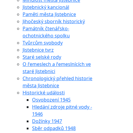
Minulost města Jistebnice
Jistebnický kancionál
Paměti města Jistebnice
Jihočeský sborník historický
Památník čtenářsko-
ochotnického spolku
Tvůrcům svobody
Jistebnice tvrz
Staré selské rody
O řemeslech a řemeslnících ve
staré Jistebnici
Chronologický přehled historie
města Jistebnice
Historické události
Osvobození 1945
Hledání zdroje pitné vody -
1946
Dožínky 1947
Sběr odpadků 1948