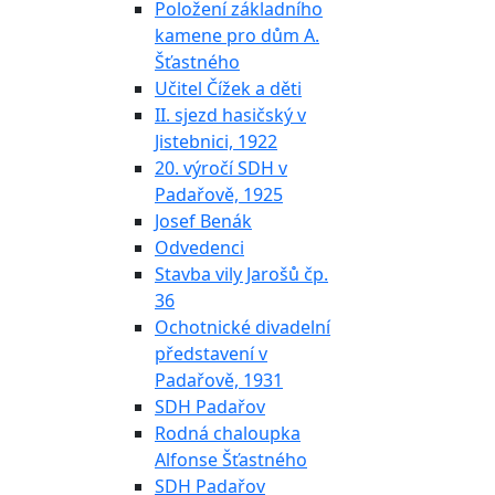
Položení základního
kamene pro dům A.
Šťastného
Učitel Čížek a děti
II. sjezd hasičský v
Jistebnici, 1922
20. výročí SDH v
Padařově, 1925
Josef Benák
Odvedenci
Stavba vily Jarošů čp.
36
Ochotnické divadelní
představení v
Padařově, 1931
SDH Padařov
Rodná chaloupka
Alfonse Šťastného
SDH Padařov