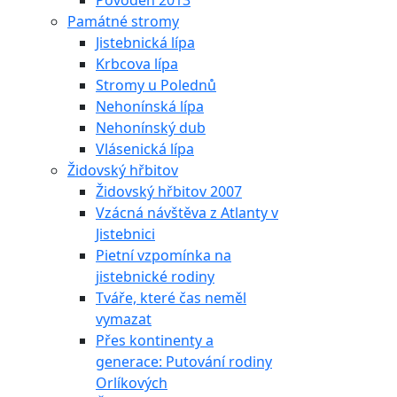
Povodeň 2013
Památné stromy
Jistebnická lípa
Krbcova lípa
Stromy u Polednů
Nehonínská lípa
Nehonínský dub
Vlásenická lípa
Židovský hřbitov
Židovský hřbitov 2007
Vzácná návštěva z Atlanty v
Jistebnici
Pietní vzpomínka na
jistebnické rodiny
Tváře, které čas neměl
vymazat
Přes kontinenty a
generace: Putování rodiny
Orlíkových