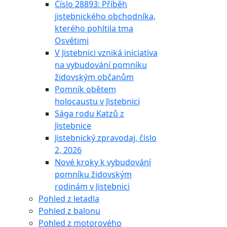
Číslo 28893: Příběh
jistebnického obchodníka,
kterého pohltila tma
Osvětimi
V Jistebnici vzniká iniciativa
na vybudování pomníku
židovským občanům
Pomník obětem
holocaustu v Jistebnici
Sága rodu Katzů z
Jistebnice
Jistebnický zpravodaj, číslo
2, 2026
Nové kroky k vybudování
pomníku židovským
rodinám v Jistebnici
Pohled z letadla
Pohled z balonu
Pohled z motorového