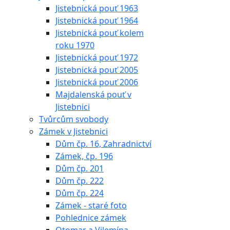
Jistebnická pouť 1963
Jistebnická pouť 1964
Jistebnická pouť kolem
roku 1970
Jistebnická pouť 1972
Jistebnická pouť 2005
Jistebnická pouť 2006
Majdalenská pouť v
Jistebnici
Tvůrcům svobody
Zámek v Jistebnici
Dům čp. 16, Zahradnictví
Zámek, čp. 196
Dům čp. 201
Dům čp. 222
Dům čp. 224
Zámek - staré foto
Pohlednice zámek