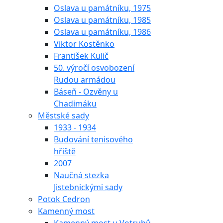
Oslava u památníku, 1975
Oslava u památníku, 1985
Oslava u památníku, 1986
Viktor Kostěnko
František Kulič
50. výročí osvobození
Rudou armádou
Báseň - Ozvěny u
Chadimáku
Městské sady
1933 - 1934
Budování tenisového
hřiště
2007
Naučná stezka
Jistebnickými sady
Potok Cedron
Kamenný most