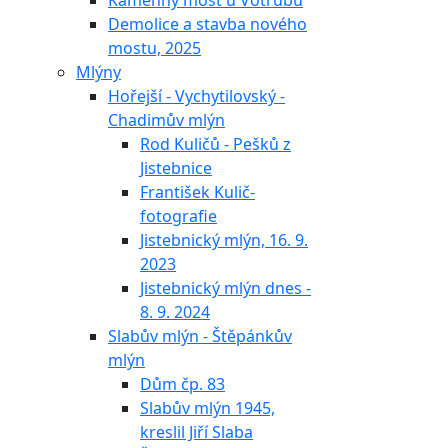
Kamenný most u Votrubů
Demolice a stavba nového
mostu, 2025
Mlýny
Hořejší - Vychytilovský -
Chadimův mlýn
Rod Kuličů - Pešků z
Jistebnice
František Kulič-
fotografie
Jistebnický mlýn, 16. 9.
2023
Jistebnický mlýn dnes -
8. 9. 2024
Slabův mlýn - Štěpánkův
mlýn
Dům čp. 83
Slabův mlýn 1945,
kreslil Jiří Slaba