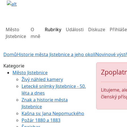
Město
O
Rubriky
Události
Diskuze
Přihláše
Jistebnice
mně
Domů
Historie města Jistebnice a jeho okolí
Novinové výstř
Kategorie
Zpoplatn
Město Jistebnice
Živý náhled kamery
Letecké snímky Jistebnice - 50.
Litujeme, al
léta a dnes
členský přís
Znak a historie města
Jistebnice
Kašna sv. Jana Nepomuckého
Požár 1880 a 1883