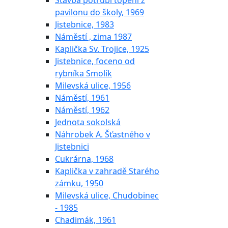
Stavba potrubí topení z
pavilonu do školy, 1969
Jistebnice, 1983
Náměstí , zima 1987
Kaplička Sv. Trojice, 1925
Jistebnice, foceno od
rybníka Smolík
Milevská ulice, 1956
Náměstí, 1961
Náměstí, 1962
Jednota sokolská
Náhrobek A. Šťastného v
Jistebnici
Cukrárna, 1968
Kaplička v zahradě Starého
zámku, 1950
Milevská ulice, Chudobinec
- 1985
Chadimák, 1961