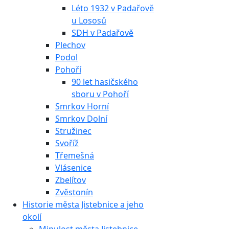
Léto 1932 v Padařově
u Lososů
SDH v Padařově
Plechov
Podol
Pohoří
90 let hasičského
sboru v Pohoří
Smrkov Horní
Smrkov Dolní
Stružinec
Svoříž
Třemešná
Vlásenice
Zbelítov
Zvěstonín
Historie města Jistebnice a jeho
okolí