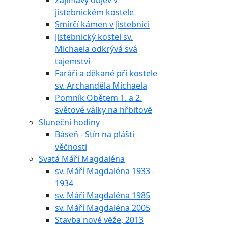
Zajímavý objev v
jistebnickém kostele
Smírčí kámen v Jistebnici
Jistebnický kostel sv.
Michaela odkrývá svá
tajemství
Faráři a děkané při kostele
sv. Archanděla Michaela
Pomník Obětem 1. a 2.
světové války na hřbitově
Sluneční hodiny
Báseň - Stín na plášti
věčnosti
Svatá Máří Magdaléna
sv. Máří Magdaléna 1933 -
1934
sv. Máří Magdaléna 1985
sv. Máří Magdaléna 2005
Stavba nové věže, 2013