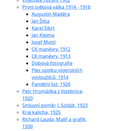
Vojenské cvičení 1902
První světová válka 1914 - 1918
Augustin Maděra
Jan Šitta
Karel Síbrt
Jan Klejma
Josef Mottl
CK manévry, 1912
CK manévry, 1913
Dobová fotografie
Ples spolku vojenských
vysloužilců, 1914
Pamětní list, 1926
Petr Hromádka z Jistebnice,
1920
Smluvní poměr, J. Soldát, 1923
Kraj kalicha, 1925
Richard Lauda, Malíř a grafik,
1930