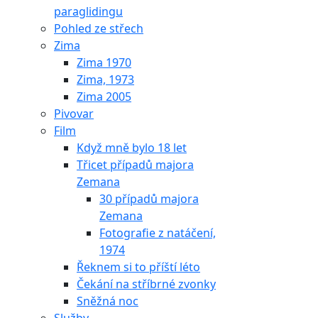
paraglidingu
Pohled ze střech
Zima
Zima 1970
Zima, 1973
Zima 2005
Pivovar
Film
Když mně bylo 18 let
Třicet případů majora
Zemana
30 případů majora
Zemana
Fotografie z natáčení,
1974
Řeknem si to příští léto
Čekání na stříbrné zvonky
Sněžná noc