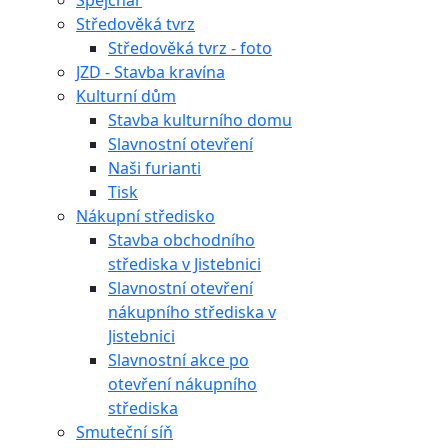
Špejchar
Středověká tvrz
Středověká tvrz - foto
JZD - Stavba kravína
Kulturní dům
Stavba kulturního domu
Slavnostní otevření
Naši furianti
Tisk
Nákupní středisko
Stavba obchodního
střediska v Jistebnici
Slavnostní otevření
nákupního střediska v
Jistebnici
Slavnostní akce po
otevření nákupního
střediska
Smuteční síň