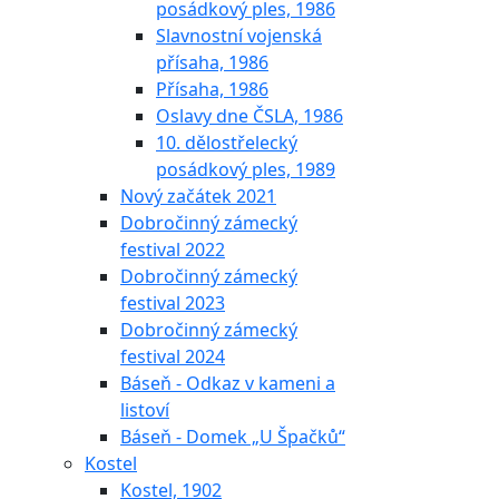
posádkový ples, 1986
Slavnostní vojenská
přísaha, 1986
Přísaha, 1986
Oslavy dne ČSLA, 1986
10. dělostřelecký
posádkový ples, 1989
Nový začátek 2021
Dobročinný zámecký
festival 2022
Dobročinný zámecký
festival 2023
Dobročinný zámecký
festival 2024
Báseň - Odkaz v kameni a
listoví
Báseň - Domek „U Špačků“
Kostel
Kostel, 1902