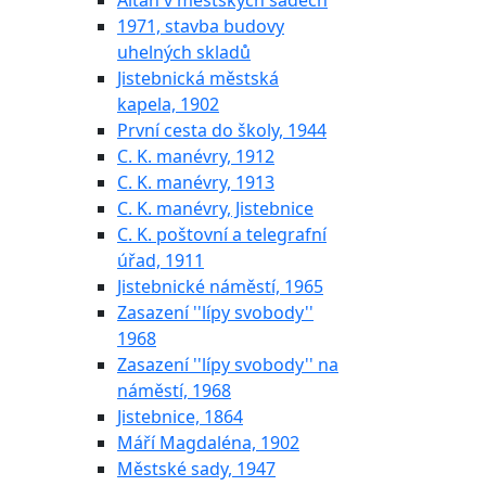
Altán v městských sadech
1971, stavba budovy
uhelných skladů
Jistebnická městská
kapela, 1902
První cesta do školy, 1944
C. K. manévry, 1912
C. K. manévry, 1913
C. K. manévry, Jistebnice
C. K. poštovní a telegrafní
úřad, 1911
Jistebnické náměstí, 1965
Zasazení ''lípy svobody''
1968
Zasazení ''lípy svobody'' na
náměstí, 1968
Jistebnice, 1864
Máří Magdaléna, 1902
Městské sady, 1947