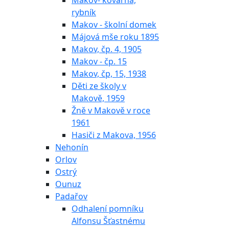
Makov- kovárna,
rybník
Makov - školní domek
Májová mše roku 1895
Makov, čp. 4, 1905
Makov - čp. 15
Makov, čp, 15, 1938
Děti ze školy v
Makově, 1959
Žně v Makově v roce
1961
Hasiči z Makova, 1956
Nehonín
Orlov
Ostrý
Ounuz
Padařov
Odhalení pomníku
Alfonsu Šťastnému