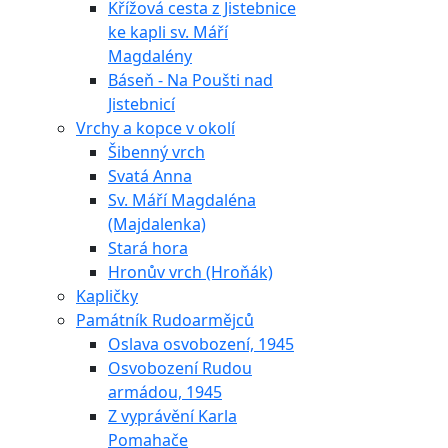
Křížová cesta z Jistebnice
ke kapli sv. Máří
Magdalény
Báseň - Na Poušti nad
Jistebnicí
Vrchy a kopce v okolí
Šibenný vrch
Svatá Anna
Sv. Máří Magdaléna
(Majdalenka)
Stará hora
Hronův vrch (Hroňák)
Kapličky
Památník Rudoarmějců
Oslava osvobození, 1945
Osvobození Rudou
armádou, 1945
Z vyprávění Karla
Pomahače