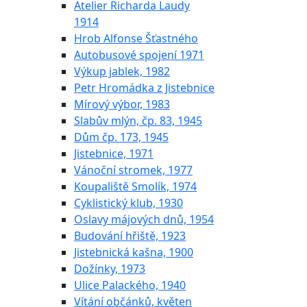
Atelier Richarda Laudy
1914
Hrob Alfonse Šťastného
Autobusové spojení 1971
Výkup jablek, 1982
Petr Hromádka z Jistebnice
Mírový výbor, 1983
Slabův mlýn, čp. 83, 1945
Dům čp. 173, 1945
Jistebnice, 1971
Vánoční stromek, 1977
Koupaliště Smolík, 1974
Cyklistický klub, 1930
Oslavy májových dnů, 1954
Budování hřiště, 1923
Jistebnická kašna, 1900
Dožínky, 1973
Ulice Palackého, 1940
Vítání občánků, květen