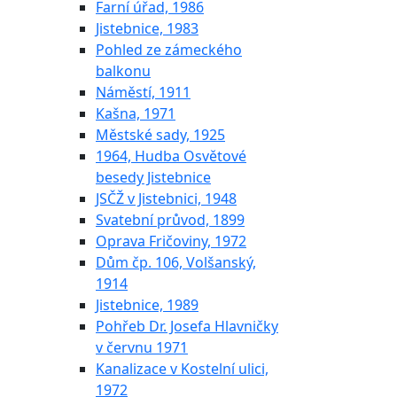
Farní úřad, 1986
Jistebnice, 1983
Pohled ze zámeckého
balkonu
Náměstí, 1911
Kašna, 1971
Městské sady, 1925
1964, Hudba Osvětové
besedy Jistebnice
JSČŽ v Jistebnici, 1948
Svatební průvod, 1899
Oprava Fričoviny, 1972
Dům čp. 106, Volšanský,
1914
Jistebnice, 1989
Pohřeb Dr. Josefa Hlavničky
v červnu 1971
Kanalizace v Kostelní ulici,
1972