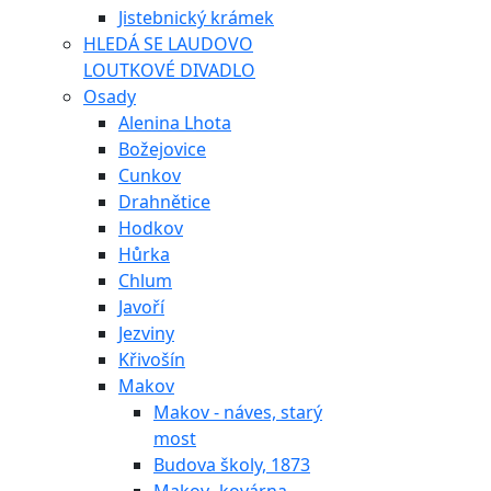
Jistebnický krámek
HLEDÁ SE LAUDOVO
LOUTKOVÉ DIVADLO
Osady
Alenina Lhota
Božejovice
Cunkov
Drahnětice
Hodkov
Hůrka
Chlum
Javoří
Jezviny
Křivošín
Makov
Makov - náves, starý
most
Budova školy, 1873