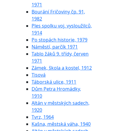
1971
Bourání Fričoviny čp. 91,
1982
Ples spolku voj. vysloužilců,
1914
Po stopách historie, 1979
Náměstí, parčík 1971
Tablo žáků 9. třídy, červen
1971
Zámek, škola a kostel, 1912
Tisová
Táborská ulice, 1911
Dům Petra Hromádky,
1910
Altán v městských sadech,
1920
Tvrz, 1964
Kašna, městská váha, 1940