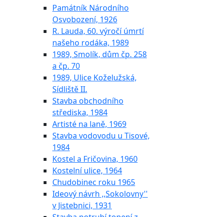
Památník Národního
Osvobození, 1926
R. Lauda, 60. výročí úmrtí
našeho rodáka, 1989
1989, Smolík, dům čp. 258
a čp. 70
1989, Ulice Koželužská,
Sídliště II.
Stavba obchodního
střediska, 1984
Artisté na laně, 1969
Stavba vodovodu u Tisové,
1984
Kostel a Fričovina, 1960
Kostelní ulice, 1964
Chudobinec roku 1965
Ideový návrh ,,Sokolovny''
v Jistebnici, 1931