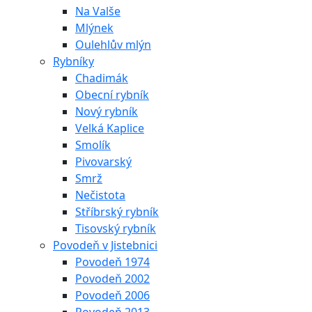
Na Valše
Mlýnek
Oulehlův mlýn
Rybníky
Chadimák
Obecní rybník
Nový rybník
Velká Kaplice
Smolík
Pivovarský
Smrž
Nečistota
Stříbrský rybník
Tisovský rybník
Povodeň v Jistebnici
Povodeň 1974
Povodeň 2002
Povodeň 2006