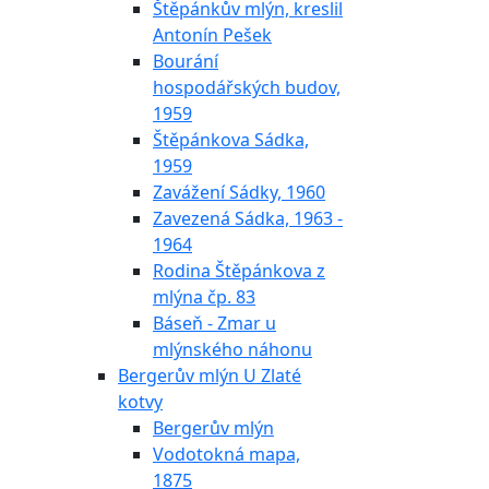
Štěpánkův mlýn, kreslil
Antonín Pešek
Bourání
hospodářských budov,
1959
Štěpánkova Sádka,
1959
Zavážení Sádky, 1960
Zavezená Sádka, 1963 -
1964
Rodina Štěpánkova z
mlýna čp. 83
Báseň - Zmar u
mlýnského náhonu
Bergerův mlýn U Zlaté
kotvy
Bergerův mlýn
Vodotokná mapa,
1875