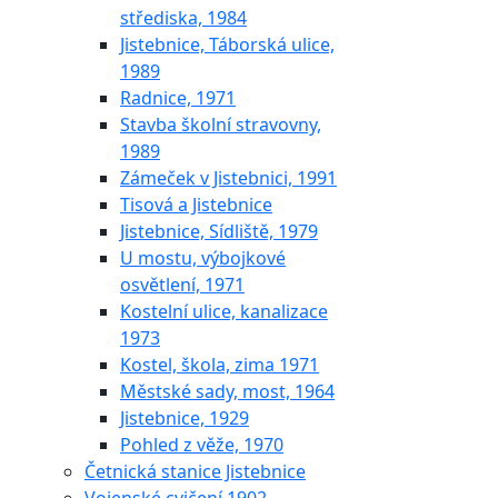
střediska, 1984
Jistebnice, Táborská ulice,
1989
Radnice, 1971
Stavba školní stravovny,
1989
Zámeček v Jistebnici, 1991
Tisová a Jistebnice
Jistebnice, Sídliště, 1979
U mostu, výbojkové
osvětlení, 1971
Kostelní ulice, kanalizace
1973
Kostel, škola, zima 1971
Městské sady, most, 1964
Jistebnice, 1929
Pohled z věže, 1970
Četnická stanice Jistebnice