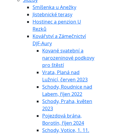
Služby
Smíšenka u Anežky
Jistebnické terasy
Hostinec a penzion U
Rezků
Kovářství a Zámečnictví
DJF-Aury
Kované svatební a
narozeninové podkovy
pro štěstí
Vrata, Planá nad
Lužnicí, červen 2023
Schody, Roudnice nad
Labem, říjen 2022
Schody, Praha, květen
2023
Pojezdová brána,
Borotín, říjen 2024
Schody, Votice, 1. 11.