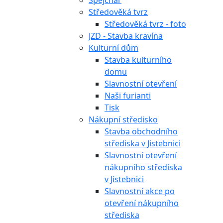
Špejchar
Středověká tvrz
Středověká tvrz - foto
JZD - Stavba kravína
Kulturní dům
Stavba kulturního
domu
Slavnostní otevření
Naši furianti
Tisk
Nákupní středisko
Stavba obchodního
střediska v Jistebnici
Slavnostní otevření
nákupního střediska
v Jistebnici
Slavnostní akce po
otevření nákupního
střediska