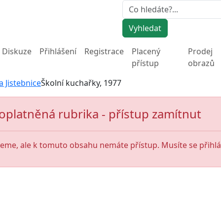
Vyhledat
Diskuze
Přihlášení
Registrace
Placený
Prodej
přístup
obrazů
a Jistebnice
Školní kuchařky, 1977
oplatněná rubrika - přístup zamítnut
jeme, ale k tomuto obsahu nemáte přístup. Musíte se přihlás