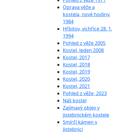
Pohled z věže 1971
Oprava věže a
kostela, nové hodiny,
1984
Hřbitov, vichřice 28. 1.
1994
Pohled z věže 2005
Kostel, leden 2008
Kostel, 2017
Kostel, 2018
Kostel, 2019
Kostel, 2020
Kostel, 2021
Pohled z věže, 2023
Náš kostel
Zajímavý objev v
jistebnickém kostele
Smírčí kámen v
Jistebnici