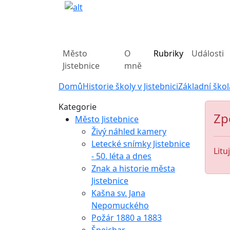
Město
O
Rubriky
Události
Jistebnice
mně
Domů
Historie školy v Jistebnici
Základní škol
Kategorie
Zp
Město Jistebnice
Živý náhled kamery
Letecké snímky Jistebnice
Litu
- 50. léta a dnes
Znak a historie města
Jistebnice
Kašna sv. Jana
Nepomuckého
Požár 1880 a 1883