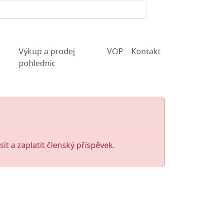
Výkup a prodej
VOP
Kontakt
pohlednic
it a zaplatit členský příspěvek.