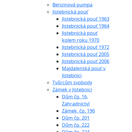
Benzinová pumpa
Jistebnická pouť
Jistebnická pouť 1963
Jistebnická pouť 1964
Jistebnická pouť
kolem roku 1970
Jistebnická pouť 1972
Jistebnická pouť 2005
Jistebnická pouť 2006
Majdalenská pouť v
Jistebnici
Tvůrcům svobody
Zámek v Jistebnici
Dům čp. 16,
Zahradnictví
Zámek, čp. 196
Dům čp. 201
Dům čp. 222