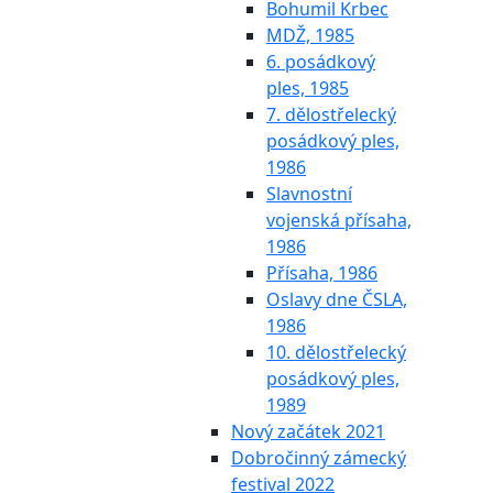
Bohumil Krbec
MDŽ, 1985
6. posádkový
ples, 1985
7. dělostřelecký
posádkový ples,
1986
Slavnostní
vojenská přísaha,
1986
Přísaha, 1986
Oslavy dne ČSLA,
1986
10. dělostřelecký
posádkový ples,
1989
Nový začátek 2021
Dobročinný zámecký
festival 2022