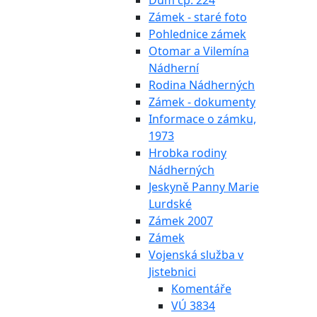
Dům čp. 224
Zámek - staré foto
Pohlednice zámek
Otomar a Vilemína
Nádherní
Rodina Nádherných
Zámek - dokumenty
Informace o zámku,
1973
Hrobka rodiny
Nádherných
Jeskyně Panny Marie
Lurdské
Zámek 2007
Zámek
Vojenská služba v
Jistebnici
Komentáře
VÚ 3834