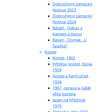
Dobročinný zámecký
festival 2023
Dobročinný zámecký
festival 2024
Báseň - Odkaz v
kameni a listoví
Báseň - Domek „U
Špačků“
Kostel
Kostel, 1902
Hřbitov, kostel, škola,
1929
Kostel a Farní úřad,
1934
1967, oprava a nátěr
věže kostela
Jasan na hřbitově,
1970