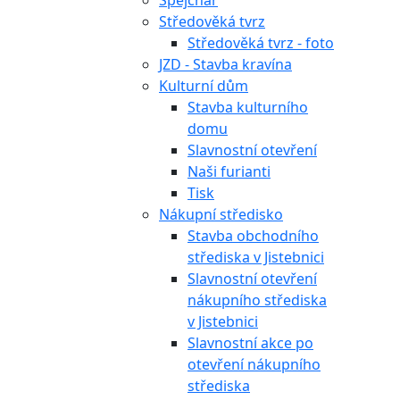
Špejchar
Středověká tvrz
Středověká tvrz - foto
JZD - Stavba kravína
Kulturní dům
Stavba kulturního
domu
Slavnostní otevření
Naši furianti
Tisk
Nákupní středisko
Stavba obchodního
střediska v Jistebnici
Slavnostní otevření
nákupního střediska
v Jistebnici
Slavnostní akce po
otevření nákupního
střediska