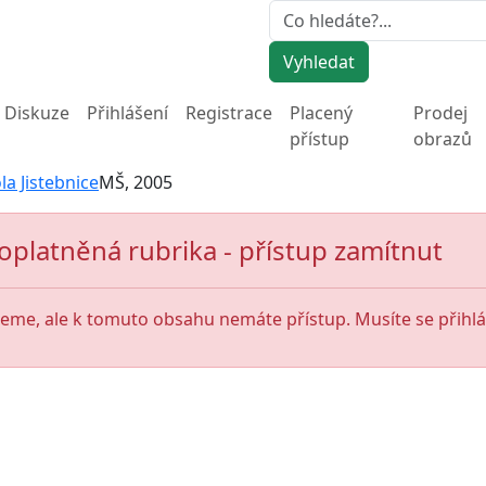
Vyhledat
Diskuze
Přihlášení
Registrace
Placený
Prodej
přístup
obrazů
a Jistebnice
MŠ, 2005
oplatněná rubrika - přístup zamítnut
jeme, ale k tomuto obsahu nemáte přístup. Musíte se přihlás