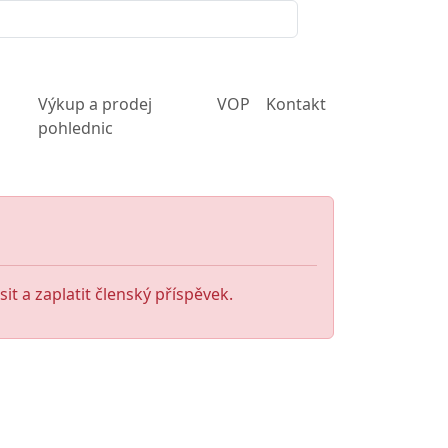
Výkup a prodej
VOP
Kontakt
pohlednic
it a zaplatit členský příspěvek.