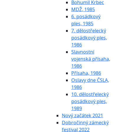
Bohumil Krbec
MDŽ, 1985
6. posádkový
ples, 1985
7. dělostřelecký
posádkový ples,
1986
Slavnostní
vojenská přísaha,
1986
Přísaha, 1986
Oslavy dne ČSLA,
1986
10. dělostřelecký
posádkový ples,
1989
Nový začátek 2021
Dobročinný zámecký
festival 2022