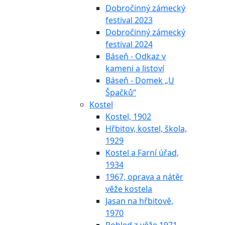
Dobročinný zámecký
festival 2023
Dobročinný zámecký
festival 2024
Báseň - Odkaz v
kameni a listoví
Báseň - Domek „U
Špačků“
Kostel
Kostel, 1902
Hřbitov, kostel, škola,
1929
Kostel a Farní úřad,
1934
1967, oprava a nátěr
věže kostela
Jasan na hřbitově,
1970