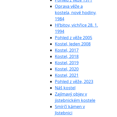
Pohled z věže 1971
Oprava věže a
kostela, nové hodiny,
1984
Hřbitov, vichřice 28. 1.
1994
Pohled z věže 2005
Kostel, leden 2008
Kostel, 2017
Kostel, 2018
Kostel, 2019
Kostel, 2020
Kostel, 2021
Pohled z věže, 2023
Náš kostel
Zajímavý objev v
jistebnickém kostele
Smírčí kámen v
Jistebnici