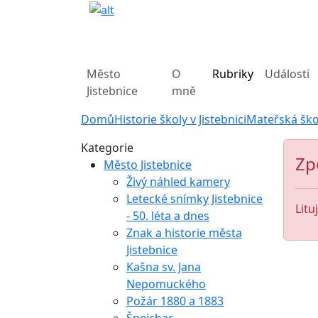
Město
O
Rubriky
Události
Jistebnice
mně
Domů
Historie školy v Jistebnici
Mateřská škol
Kategorie
Zp
Město Jistebnice
Živý náhled kamery
Letecké snímky Jistebnice
Litu
- 50. léta a dnes
Znak a historie města
Jistebnice
Kašna sv. Jana
Nepomuckého
Požár 1880 a 1883