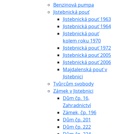
Benzinová pumpa
Jistebnická pouť
Jistebnická pouť 1963
Jistebnická pouť 1964
Jistebnická pouť
kolem roku 1970
Jistebnická pouť 1972
Jistebnická pouť 2005
Jistebnická pouť 2006
Majdalenská pouť v
Jistebnici
Tvůrcům svobody
Zámek v Jistebnici
Dům čp. 16,
Zahradnictví
Zámek, čp. 196
Dům čp. 201
Dům čp. 222