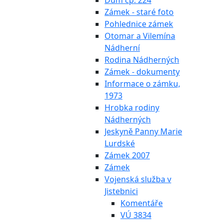
Dům čp. 224
Zámek - staré foto
Pohlednice zámek
Otomar a Vilemína
Nádherní
Rodina Nádherných
Zámek - dokumenty
Informace o zámku,
1973
Hrobka rodiny
Nádherných
Jeskyně Panny Marie
Lurdské
Zámek 2007
Zámek
Vojenská služba v
Jistebnici
Komentáře
VÚ 3834