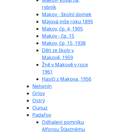
Makov- kovárna,
rybník
Makov - školní domek
Májová mše roku 1895
Makov, čp. 4, 1905
Makov - čp. 15
Makov, čp, 15, 1938
Děti ze školy v
Makově, 1959
Žně v Makově v roce
1961
Hasiči z Makova, 1956
Nehonín
Orlov
Ostrý
Ounuz
Padařov
Odhalení pomníku
Alfonsu Šťastnému