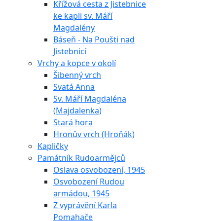
Křížová cesta z Jistebnice
ke kapli sv. Máří
Magdalény
Báseň - Na Poušti nad
Jistebnicí
Vrchy a kopce v okolí
Šibenný vrch
Svatá Anna
Sv. Máří Magdaléna
(Majdalenka)
Stará hora
Hronův vrch (Hroňák)
Kapličky
Památník Rudoarmějců
Oslava osvobození, 1945
Osvobození Rudou
armádou, 1945
Z vyprávění Karla
Pomahače