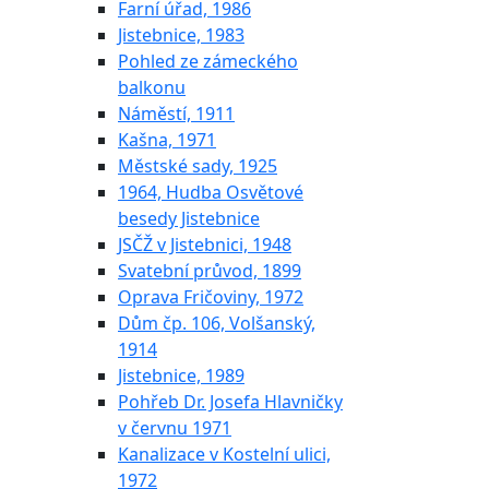
Farní úřad, 1986
Jistebnice, 1983
Pohled ze zámeckého
balkonu
Náměstí, 1911
Kašna, 1971
Městské sady, 1925
1964, Hudba Osvětové
besedy Jistebnice
JSČŽ v Jistebnici, 1948
Svatební průvod, 1899
Oprava Fričoviny, 1972
Dům čp. 106, Volšanský,
1914
Jistebnice, 1989
Pohřeb Dr. Josefa Hlavničky
v červnu 1971
Kanalizace v Kostelní ulici,
1972