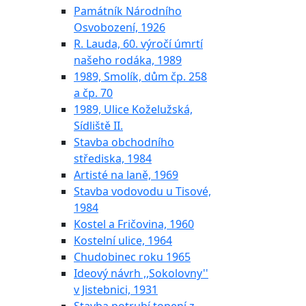
Památník Národního
Osvobození, 1926
R. Lauda, 60. výročí úmrtí
našeho rodáka, 1989
1989, Smolík, dům čp. 258
a čp. 70
1989, Ulice Koželužská,
Sídliště II.
Stavba obchodního
střediska, 1984
Artisté na laně, 1969
Stavba vodovodu u Tisové,
1984
Kostel a Fričovina, 1960
Kostelní ulice, 1964
Chudobinec roku 1965
Ideový návrh ,,Sokolovny''
v Jistebnici, 1931