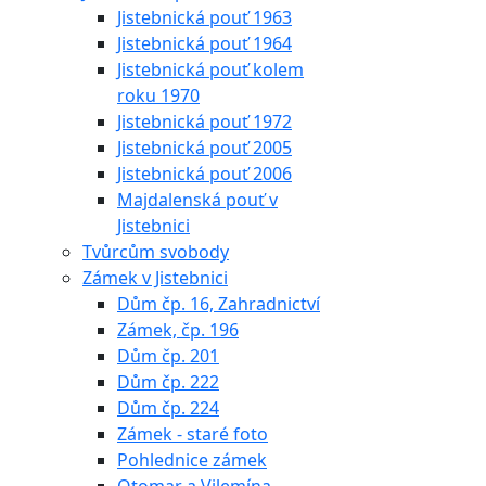
Jistebnická pouť 1963
Jistebnická pouť 1964
Jistebnická pouť kolem
roku 1970
Jistebnická pouť 1972
Jistebnická pouť 2005
Jistebnická pouť 2006
Majdalenská pouť v
Jistebnici
Tvůrcům svobody
Zámek v Jistebnici
Dům čp. 16, Zahradnictví
Zámek, čp. 196
Dům čp. 201
Dům čp. 222
Dům čp. 224
Zámek - staré foto
Pohlednice zámek