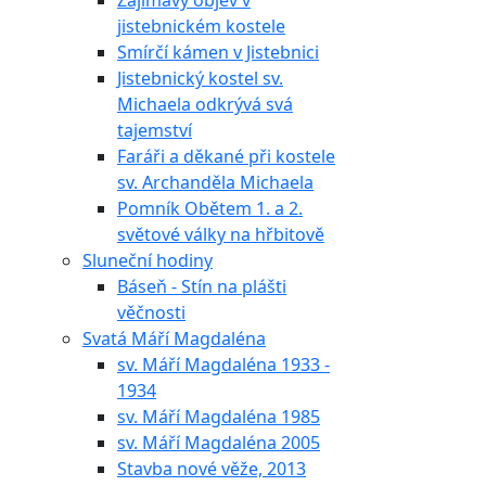
Zajímavý objev v
jistebnickém kostele
Smírčí kámen v Jistebnici
Jistebnický kostel sv.
Michaela odkrývá svá
tajemství
Faráři a děkané při kostele
sv. Archanděla Michaela
Pomník Obětem 1. a 2.
světové války na hřbitově
Sluneční hodiny
Báseň - Stín na plášti
věčnosti
Svatá Máří Magdaléna
sv. Máří Magdaléna 1933 -
1934
sv. Máří Magdaléna 1985
sv. Máří Magdaléna 2005
Stavba nové věže, 2013