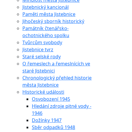
Minulost města Jistebnice
Jistebnický kancionál
Paměti města Jistebnice
Jihočeský sborník historický
Památník čtenářsko-
ochotnického spolku
Tvůrcům svobody
Jistebnice tvrz
Staré selské rody
O řemeslech a řemeslnících ve
staré Jistebnici
Chronologický přehled historie
města Jistebnice
Historické události
Osvobození 1945
Hledání zdroje pitné vody -
1946
Dožínky 1947
Sběr odpadků 1948