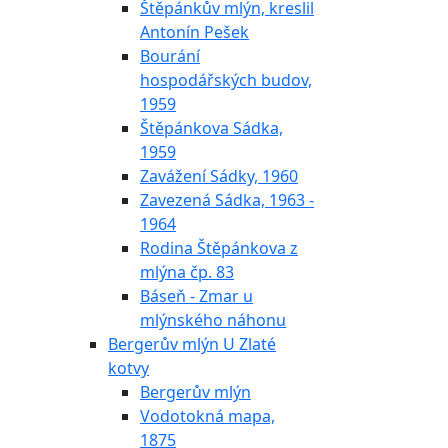
Štěpánkův mlýn, kreslil
Antonín Pešek
Bourání
hospodářských budov,
1959
Štěpánkova Sádka,
1959
Zavážení Sádky, 1960
Zavezená Sádka, 1963 -
1964
Rodina Štěpánkova z
mlýna čp. 83
Báseň - Zmar u
mlýnského náhonu
Bergerův mlýn U Zlaté
kotvy
Bergerův mlýn
Vodotokná mapa,
1875