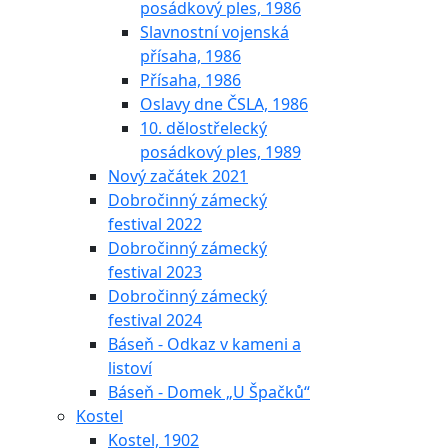
posádkový ples, 1986
Slavnostní vojenská
přísaha, 1986
Přísaha, 1986
Oslavy dne ČSLA, 1986
10. dělostřelecký
posádkový ples, 1989
Nový začátek 2021
Dobročinný zámecký
festival 2022
Dobročinný zámecký
festival 2023
Dobročinný zámecký
festival 2024
Báseň - Odkaz v kameni a
listoví
Báseň - Domek „U Špačků“
Kostel
Kostel, 1902