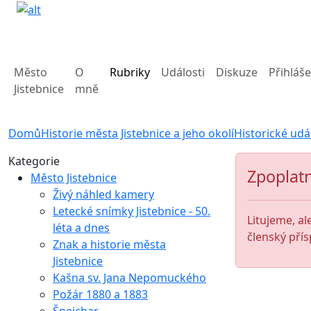
Město
O
Rubriky
Události
Diskuze
Přihláše
Jistebnice
mně
Domů
Historie města Jistebnice a jeho okolí
Historické udá
Kategorie
Zpoplatn
Město Jistebnice
Živý náhled kamery
Letecké snímky Jistebnice - 50.
Litujeme, al
léta a dnes
členský přís
Znak a historie města
Jistebnice
Kašna sv. Jana Nepomuckého
Požár 1880 a 1883