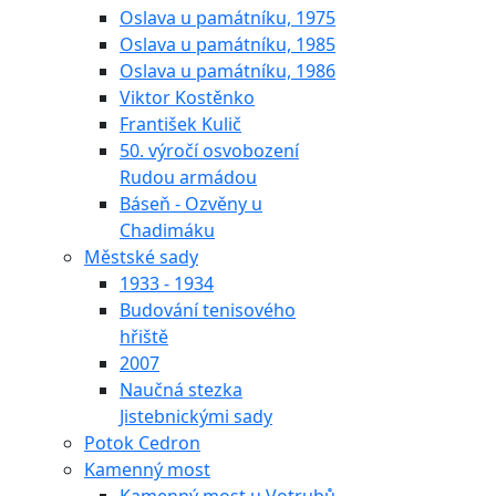
Oslava u památníku, 1975
Oslava u památníku, 1985
Oslava u památníku, 1986
Viktor Kostěnko
František Kulič
50. výročí osvobození
Rudou armádou
Báseň - Ozvěny u
Chadimáku
Městské sady
1933 - 1934
Budování tenisového
hřiště
2007
Naučná stezka
Jistebnickými sady
Potok Cedron
Kamenný most