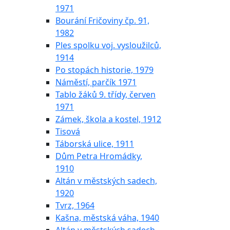
1971
Bourání Fričoviny čp. 91,
1982
Ples spolku voj. vysloužilců,
1914
Po stopách historie, 1979
Náměstí, parčík 1971
Tablo žáků 9. třídy, červen
1971
Zámek, škola a kostel, 1912
Tisová
Táborská ulice, 1911
Dům Petra Hromádky,
1910
Altán v městských sadech,
1920
Tvrz, 1964
Kašna, městská váha, 1940