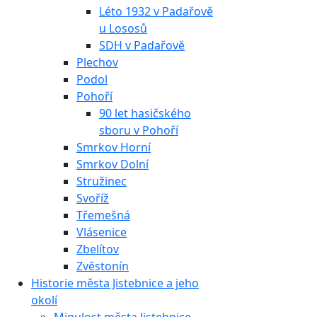
Léto 1932 v Padařově
u Lososů
SDH v Padařově
Plechov
Podol
Pohoří
90 let hasičského
sboru v Pohoří
Smrkov Horní
Smrkov Dolní
Stružinec
Svoříž
Třemešná
Vlásenice
Zbelítov
Zvěstonín
Historie města Jistebnice a jeho
okolí