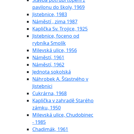
Stavba potrubí topení z
pavilonu do školy, 1969
Jistebnice, 1983
Náměstí , zima 1987
Kaplička Sv. Trojice, 1925
Jistebnice, foceno od
rybníka Smolík
Milevská ulice, 1956
Náměstí, 1961
Náměstí, 1962
Jednota sokolská
Náhrobek A. Šťastného v
Jistebnici
Cukrárna, 1968
Kaplička v zahradě Starého
zámku, 1950
Milevská ulice, Chudobinec
- 1985
Chadimák, 1961