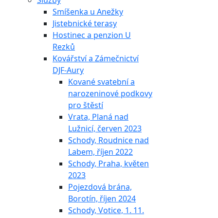
Služby
Smíšenka u Anežky
Jistebnické terasy
Hostinec a penzion U
Rezků
Kovářství a Zámečnictví
DJF-Aury
Kované svatební a
narozeninové podkovy
pro štěstí
Vrata, Planá nad
Lužnicí, červen 2023
Schody, Roudnice nad
Labem, říjen 2022
Schody, Praha, květen
2023
Pojezdová brána,
Borotín, říjen 2024
Schody, Votice, 1. 11.