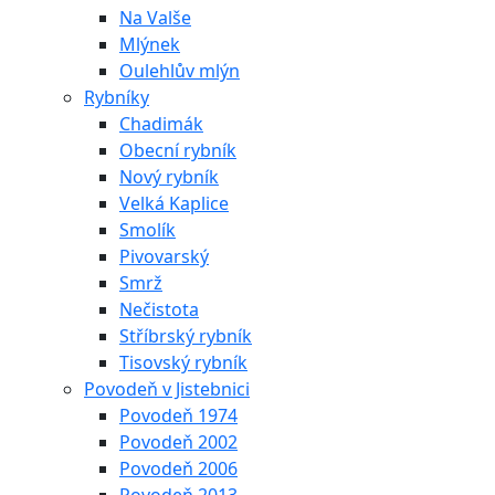
Na Valše
Mlýnek
Oulehlův mlýn
Rybníky
Chadimák
Obecní rybník
Nový rybník
Velká Kaplice
Smolík
Pivovarský
Smrž
Nečistota
Stříbrský rybník
Tisovský rybník
Povodeň v Jistebnici
Povodeň 1974
Povodeň 2002
Povodeň 2006