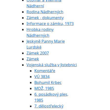
Otomar a Vilemína
Nádherní
Rodina Nádherných
Zámek - dokumenty
Informace o zámku, 1973
Hrobka rodiny
Nádherných
Jeskyně Panny Marie
Lurdské
Zámek 2007
Zámek
Vojenská služba v Jistebnici
Komentáře
VÚ 3834
Bohumil Krbec
MDŽ, 1985
6. posádkový ples,
1985
7. dělostřelecký