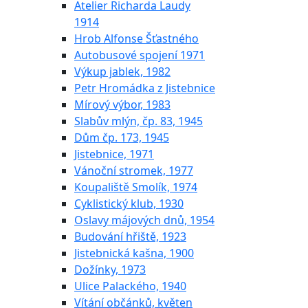
Atelier Richarda Laudy
1914
Hrob Alfonse Šťastného
Autobusové spojení 1971
Výkup jablek, 1982
Petr Hromádka z Jistebnice
Mírový výbor, 1983
Slabův mlýn, čp. 83, 1945
Dům čp. 173, 1945
Jistebnice, 1971
Vánoční stromek, 1977
Koupaliště Smolík, 1974
Cyklistický klub, 1930
Oslavy májových dnů, 1954
Budování hřiště, 1923
Jistebnická kašna, 1900
Dožínky, 1973
Ulice Palackého, 1940
Vítání občánků, květen