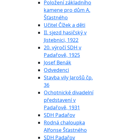
Položení základního
kamene pro dům A.
Šťastného
Učitel Čížek a děti
II. sjezd hasičský v
Jistebnici, 1922
20. výročí SDH v
Padařově, 1925
Josef Benák
Odvedenci
Stavba vily Jarošů čp.
36
Ochotnické divadelní
představení v
Padařově, 1931
SDH Padařov
Rodná chaloupka
Alfonse Šťastného
SDH Padařov