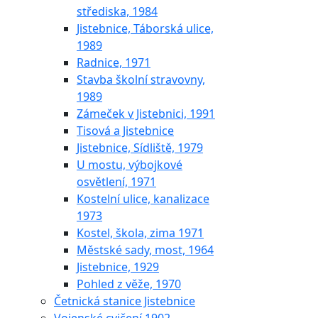
střediska, 1984
Jistebnice, Táborská ulice,
1989
Radnice, 1971
Stavba školní stravovny,
1989
Zámeček v Jistebnici, 1991
Tisová a Jistebnice
Jistebnice, Sídliště, 1979
U mostu, výbojkové
osvětlení, 1971
Kostelní ulice, kanalizace
1973
Kostel, škola, zima 1971
Městské sady, most, 1964
Jistebnice, 1929
Pohled z věže, 1970
Četnická stanice Jistebnice