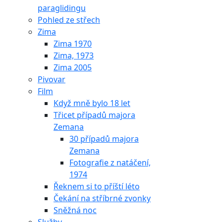
paraglidingu
Pohled ze střech
Zima
Zima 1970
Zima, 1973
Zima 2005
Pivovar
Film
Když mně bylo 18 let
Třicet případů majora
Zemana
30 případů majora
Zemana
Fotografie z natáčení,
1974
Řeknem si to příští léto
Čekání na stříbrné zvonky
Sněžná noc