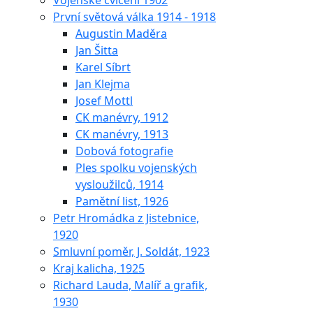
Vojenské cvičení 1902
První světová válka 1914 - 1918
Augustin Maděra
Jan Šitta
Karel Síbrt
Jan Klejma
Josef Mottl
CK manévry, 1912
CK manévry, 1913
Dobová fotografie
Ples spolku vojenských
vysloužilců, 1914
Pamětní list, 1926
Petr Hromádka z Jistebnice,
1920
Smluvní poměr, J. Soldát, 1923
Kraj kalicha, 1925
Richard Lauda, Malíř a grafik,
1930