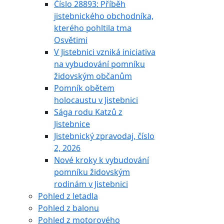
Číslo 28893: Příběh
jistebnického obchodníka,
kterého pohltila tma
Osvětimi
V Jistebnici vzniká iniciativa
na vybudování pomníku
židovským občanům
Pomník obětem
holocaustu v Jistebnici
Sága rodu Katzů z
Jistebnice
Jistebnický zpravodaj, číslo
2, 2026
Nové kroky k vybudování
pomníku židovským
rodinám v Jistebnici
Pohled z letadla
Pohled z balonu
Pohled z motorového