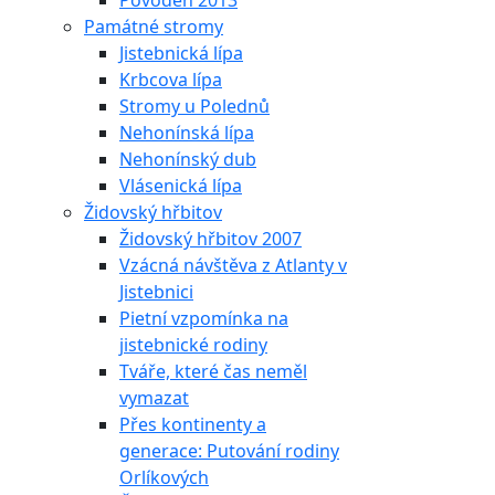
Povodeň 2013
Památné stromy
Jistebnická lípa
Krbcova lípa
Stromy u Polednů
Nehonínská lípa
Nehonínský dub
Vlásenická lípa
Židovský hřbitov
Židovský hřbitov 2007
Vzácná návštěva z Atlanty v
Jistebnici
Pietní vzpomínka na
jistebnické rodiny
Tváře, které čas neměl
vymazat
Přes kontinenty a
generace: Putování rodiny
Orlíkových