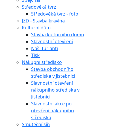
Špejchar
Středověká tvrz
Středověká tvrz - foto
JZD - Stavba kravína
Kulturní dům
Stavba kulturního domu
Slavnostní otevření
Naši furianti
Tisk
Nákupní středisko
Stavba obchodního
střediska v Jistebnici
Slavnostní otevření
nákupního střediska v
Jistebnici
Slavnostní akce po
otevření nákupního
střediska
Smuteční síň