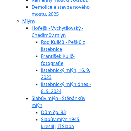
Kamenný most u Votrubů
Demolice a stavba nového
mostu, 2025
Mlýny
Hořejší - Vychytilovský -
Chadimův mlýn
Rod Kuličů - Pešků z
Jistebnice
František Kulič-
fotografie
Jistebnický mlýn, 16. 9.
2023
Jistebnický mlýn dnes -
8. 9. 2024
Slabův mlýn - Štěpánkův
mlýn
Dům čp. 83
Slabův mlýn 1945,
kreslil Jiří Slaba