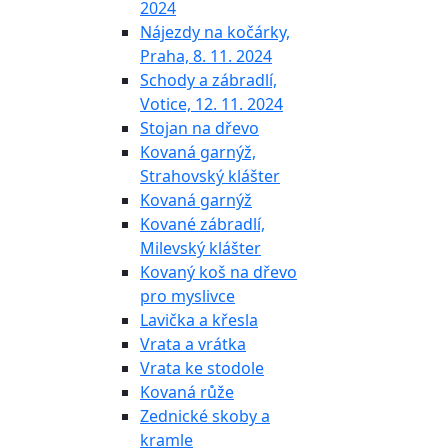
2024
Nájezdy na kočárky,
Praha, 8. 11. 2024
Schody a zábradlí,
Votice, 12. 11. 2024
Stojan na dřevo
Kovaná garnýž,
Strahovský klášter
Kovaná garnýž
Kované zábradlí,
Milevský klášter
Kovaný koš na dřevo
pro myslivce
Lavička a křesla
Vrata a vrátka
Vrata ke stodole
Kovaná růže
Zednické skoby a
kramle