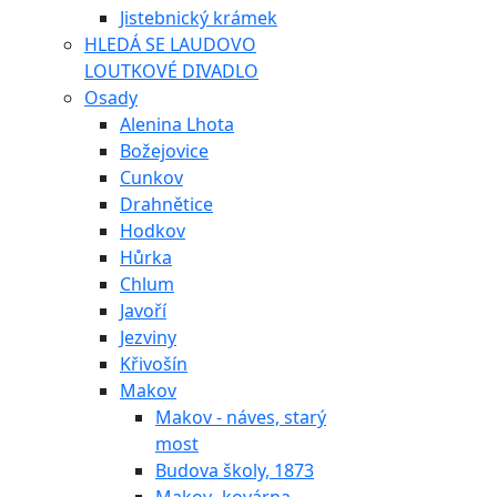
Jistebnický krámek
HLEDÁ SE LAUDOVO
LOUTKOVÉ DIVADLO
Osady
Alenina Lhota
Božejovice
Cunkov
Drahnětice
Hodkov
Hůrka
Chlum
Javoří
Jezviny
Křivošín
Makov
Makov - náves, starý
most
Budova školy, 1873