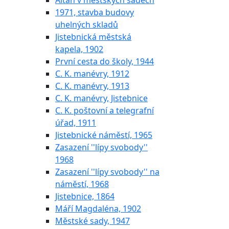
Altán v městských sadech
1971, stavba budovy
uhelných skladů
Jistebnická městská
kapela, 1902
První cesta do školy, 1944
C. K. manévry, 1912
C. K. manévry, 1913
C. K. manévry, Jistebnice
C. K. poštovní a telegrafní
úřad, 1911
Jistebnické náměstí, 1965
Zasazení ''lípy svobody''
1968
Zasazení ''lípy svobody'' na
náměstí, 1968
Jistebnice, 1864
Máří Magdaléna, 1902
Městské sady, 1947